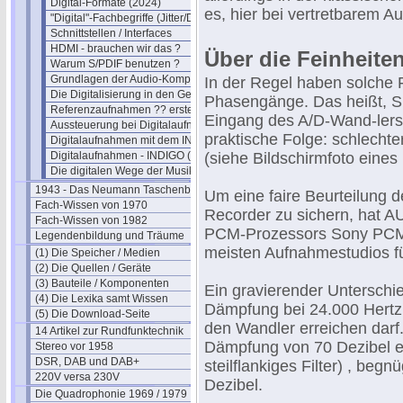
Digital-Formate (2024)
es, hier bei vertretbarem 
"Digital"-Fachbegriffe (Jitter/Dither)
Schnittstellen / Interfaces
HDMI - brauchen wir das ?
Über die Feinheiten
Warum S/PDIF benutzen ?
Grundlagen der Audio-Kompression
In der Regel haben solche Fi
Die Digitalisierung in den Geräten
Phasengänge. Das heißt, Si
Referenzaufnahmen ?? erstellen
Eingang des A/D-Wand-lers 
Aussteuerung bei Digitalaufnahmen
praktische Folge: schlech
Digitalaufnahmen mit dem INDIGO
Digitalaufnahmen - INDIGO (2)
(siehe Bildschirmfoto eines
Die digitalen Wege der Musik
1943 - Das Neumann Taschenbuch
Um eine faire Beurteilung de
Fach-Wissen von 1970
Recorder zu sichern, hat A
Fach-Wissen von 1982
PCM-Prozessors Sony PCM-1
Legendenbildung und Träume
meisten Aufnahmestudios f
(1) Die Speicher / Medien
(2) Die Quellen / Geräte
(3) Bauteile / Komponenten
Ein gravierender Unterschie
(4) Die Lexika samt Wissen
Dämpfung bei 24.000 Hertz,
(5) Die Download-Seite
den Wandler erreichen dar
14 Artikel zur Rundfunktechnik
Dämpfung von 70 Dezibel er
Stereo vor 1958
DSR, DAB und DAB+
steilflankiges Filter) , be
220V versa 230V
Dezibel.
Die Quadrophonie 1969 / 1979