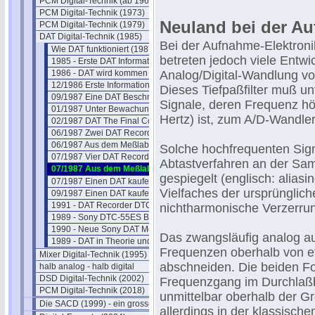
PCM Digital-Technik (ab 1967)
PCM Digital-Technik (1973)
Neuland bei der Au
PCM Digital-Technik (1979)
DAT Digital-Technik (1985)
Bei der Aufnahme-Elektroni
Wie DAT funktioniert (1987)
betreten jedoch viele Entwi
1985 - Erste DAT Informationen
1986 - DAT wird kommen
Analog/Digital-Wandlung vor
12/1986 Erste Informationen
Dieses Tiefpaßfilter muß u
09/1987 Eine DAT Beschreibung
Signale, deren Frequenz hö
01/1987 Unter Bewachung zum Test
Hertz) ist, zum A/D-Wandle
02/1987 DAT The Final Countdown
06/1987 Zwei DAT Recorder im Test
06/1987 Aus dem Meßlabor
Solche hochfrequenten Sig
07/1987 Vier DAT Recorder im Test
Abtastverfahren an der Sam
07/1987 Aus dem Meßlabor
gespiegelt (englisch: alias
07/1987 Einen DAT kaufen
Vielfaches der ursprünglich
09/1987 Einen DAT kaufen
1991 - DAT Recorder DTC-55-ES
nichtharmonische Verzerru
1989 - Sony DTC-55ES BDA
1990 - Neue Sony DAT Modelle
Das zwangsläufig analog au
1989 - DAT in Theorie und Praxis
Frequenzen oberhalb von et
Mixer Digital-Technik (1995)
abschneiden. Die beiden Fo
halb analog - halb digital
DSD Digital-Technik (2002)
Frequenzgang im Durchlaß
PCM Digital-Technik (2018)
unmittelbar oberhalb der G
Die SACD (1999) - ein grosser Flop?
allerdings in der klassischen