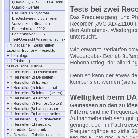
Quadro - QS - SQ - CD-4 Doku
Tests bei zwei Rec
Quadro - Geräte
Das Karajan Syndrom
Das Frequenzgang- und Pha
Die Archivierung von Tönen
Recorder (JVC XD-Z1100 u
Vorwort zum Streamen
Bedienbarkeit 2012
den Aufnahme-, Wiedergabe
Bedienbarkeit 2015
untersucht.
Teil-Übersicht Wissen & Technik
Hifi Magazine + Zeitschriften
Wie erwartet, verlaufen s
Literatur, Bücher + Prospekte
Wiedergabe- Betrieb äußerst 
Hifi Kataloge
Hifi Erfahrung
Höhenanstieg, der allerdings
Musikalische Historie
Hifi Hersteller (1) Deutschland
Denn so kann der etwas de
Hifi Hersteller (2) De (selten)
kompensiert werden (siehe
Hifi Hersteller (3) Europa
Hifi Hersteller (4) International
Hifi Hersteller (5) Internat.(selten)
Welligkeit beim D
Hifi Hersteller (6) Fernost
Hifi Hersteller (7) Fernost (selten)
Gemessen an den zu lösen
Hifi Hersteller (8) Lautsprecher
Filtern
, sind die Frequen
Hifi Hersteller (9) Lautspr. selten
Aufnahmebetrieb sehr gut 
Hifi Hersteller (10) Studiotechnik
geringe, doch in Fachkreise
Hifi Hersteller (11) geparkt
Hifi Produkt-Datenbank
Frequenzgänge ab zirka 600
Die Download-Tabelle + die Links
wie die Kurve des PCM-161