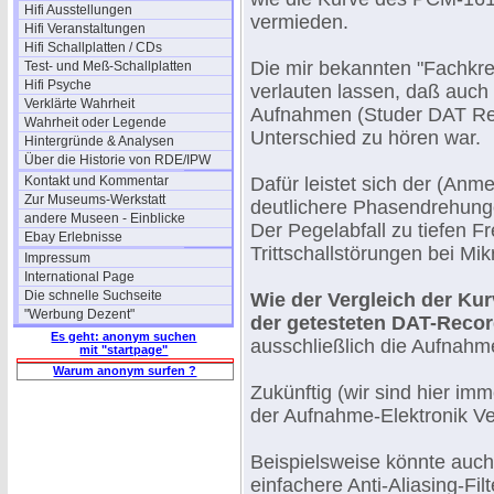
Hifi Ausstellungen
vermieden.
Hifi Veranstaltungen
Hifi Schallplatten / CDs
Die mir bekannten "Fachkr
Test- und Meß-Schallplatten
Hifi Psyche
verlauten lassen, daß auc
Verklärte Wahrheit
Aufnahmen (Studer DAT Reco
Wahrheit oder Legende
Unterschied zu hören war.
Hintergründe & Analysen
Über die Historie von RDE/IPW
Kontakt und Kommentar
Dafür leistet sich der (Anm
Zur Museums-Werkstatt
deutlichere Phasendrehunge
andere Museen - Einblicke
Der Pegelabfall zu tiefen Fr
Ebay Erlebnisse
Trittschallstörungen bei M
Impressum
International Page
Die schnelle Suchseite
Wie der Vergleich der Kur
"Werbung Dezent"
der getesteten DAT-Recor
Es geht: anonym suchen
ausschließlich die Aufnahme
mit "startpage"
Warum anonym surfen ?
Zukünftig (wir sind hier imm
der Aufnahme-Elektronik V
Beispielsweise könnte auch
einfachere Anti-Aliasing-Fi