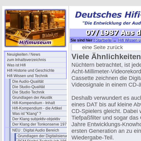
Sie sind hier :
Startseite
→
Hifi Wissen 
(1985)
→ 07/1987 Aus dem Meßlabor
eine Seite zurück
Neuigkeiten / News
Viele Ähnlichkeit
zum Inhaltsverzeichnis
Nüchtern betrachtet, ist j
Was ist Hifi
Hifi Historie und Geschichte
Acht-Millimeter-Videorekor
Hifi Wissen und Technik
Cassette zeichnen die Digita
Die Audio-Qualität
Videosignale in einem CD-ä
Die Studio-Qualität
Die Studio Technik
Deshalb verwundert es auch
Grundlagen der Akustik
Hifi-Kompendium - Inhalt
eines DAT bis auf kleine A
Hifi-Kompendium - die Artikel
CD-Spielers gleicht. Dabei 
Was ist "Klang" ?
Tiefpaßfilter und sogar das
Der Klang subjektiv-objektiv
Jahre Entwicklungs-Knowho
Der Klang der Tonkonserve 1979
ersten Generation an zu ei
NEU : Digital Audio Bereich
Grundlagen der Digitalisierung
Wiedergabe-Teil.