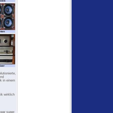
assis
nten
izer
utionierte,
und
ck in einem
k wirklich
war super,