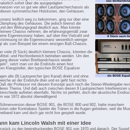
Das Beitbandch
natürlich sofort über die ausgeprägten
nanzen von so gut wie allen Lautsprecherchassis als
 diesen symmetrischen Holzkisten, den Gehäusen.
onanz leidlich weg zu bekommen, ging nur über eine
 Dämpfung des Gehäuses. Die jedoch bremst die
 und den Wirkungsgrad deutlich aus. Man könnte
leinere Chasiss nehmen, die erfahrungsgemäß zwar
 eine Eigenresonanz haben, auf über ihre Vielzahl und
8 Stück nach hi
ktstreuung ist die Eigenresonanz wesentlich weniger
t als zum Beispiel bei einem einzigen Baß-Chassis.
 viele (9 Sück) deutlich kleinere Chassis, könnten die
Mittel- und Hochtonbereich betrieben werden. Um den
ang dieser vielen Breitbandchassis wieder
eln", setzt man vor die Endstufe einen fest
lten Klangsteller, den typischen BOSE Equalizer.
die BOSE Equal
gen alle (9) Lautsprecher (pro Kanal) direkt und ohne
eiche an der Endstufe dran und es geht fast nichts
 Daß der Professor mit diesem Konzept auch noch die Stereo-Wiedergabe revol
nderes Thema. Und daß auch zwischen diesen 9 Lautsprechern Interferenzen 
erschiede aufteten ebenfalls. Nichts ist perfekt, doch der akustische Eindru
 war 1972 absolut überwältigend.
 Bühnenversion dieser BOSE 901, die BOSE 800 und 802, hatte manchem
sten oder Kontrabass Spieler die Tränen in die Augen getrieben, weil die Musi
tband kam und doch gar nicht live gespielt wurde.
nn kam Lincoln Walsh mit einer Idee
zurück zu den beeindruckenden BOSE 901 von 1970 und danach. Der Sound 