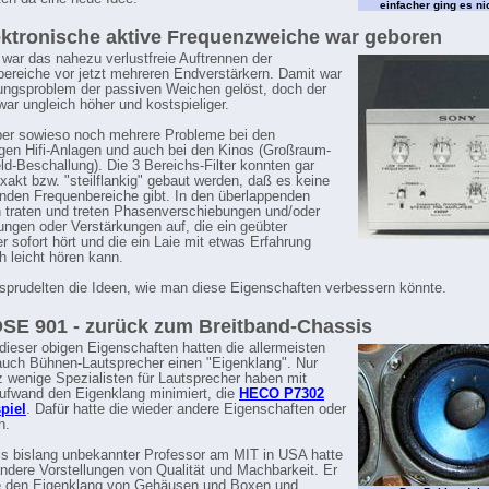
einfacher ging es ni
ektronische aktive Frequenzweiche war geboren
 war das nahezu verlustfreie Auftrennen der
ereiche vor jetzt mehreren Endverstärkern. Damit war
ungsproblem der passiven Weichen gelöst, doch der
ar ungleich höher und kostspieliger.
er sowieso noch mehrere Probleme bei den
gen Hifi-Anlagen und auch bei den Kinos (Großraum-
eld-Beschallung). Die 3 Bereichs-Filter konnten gar
exakt bzw. "steilflankig" gebaut werden, daß es keine
nden Frequenbereiche gibt. In den überlappenden
 traten und treten Phasenverschiebungen und/oder
ngen oder Verstärkungen auf, die ein geübter
r sofort hört und die ein Laie mit etwas Erfahrung
h leicht hören kann.
 sprudelten die Ideen, wie man diese Eigenschaften verbessern könnte.
SE 901 - zurück zum Breitband-Chassis
dieser obigen Eigenschaften hatten die allermeisten
 auch Bühnen-Lautsprecher einen "Eigenklang". Nur
 wenige Spezialisten für Lautsprecher haben mit
fwand den Eigenklang minimiert, die
HECO P7302
piel
. Dafür hatte die wieder andere Eigenschaften oder
n.
s bislang unbekannter Professor am MIT in USA hatte
ndere Vorstellungen von Qualität und Machbarkeit. Er
te den Eigenklang von Gehäusen und Boxen und