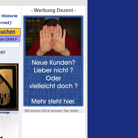
- Werbung Dezent -
Suchen
den OHM F
er
Mit einem Klick wissen Sie mehr . .
derange