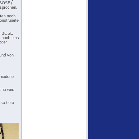
o BOSE)
rsprochen.
lten noch
onstruierte
en BOSE
r noch eins
oder
 und von
chiedene
che wird
so tiefe