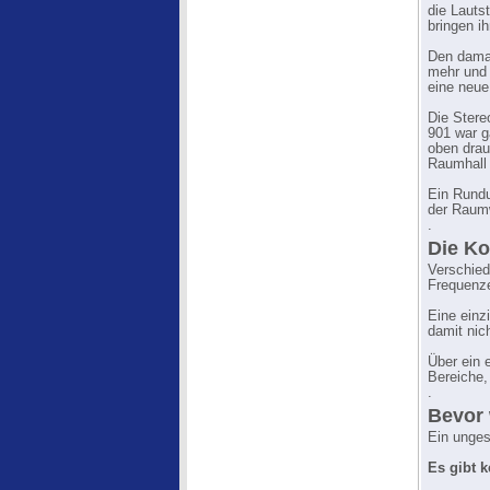
die Lauts
bringen i
Den damal
mehr und 
eine neue
Die Stere
901 war g
oben drau
Raumhall 
Ein Rundu
der Raum
.
Die Ko
Verschied
Frequenze
Eine einz
damit nic
Über ein 
Bereiche,
.
Bevor 
Ein unges
Es gibt k