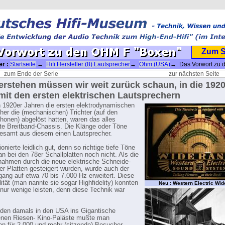
Zum 
er :
Startseite
→
Hifi Hersteller (8) Lautsprecher
→
Ohm (USA)
→ Das Vorwort zu 
zum Ende der Serie
zur nächsten Seite
rstehen müssen wir weit zurück schaun, in die 1920
mit den ersten elektrischen Lautsprechern
n 1920er Jahren die ersten elektrodynamischen
her die (mechanischen) Trichter (auf den
nen) abgelöst hatten, waren das alles
e Breitband-Chassis. Die Klänge oder Töne
esamt aus diesem einen Lautsprecher.
onierte leidlich gut, denn so richtige tiefe Töne
n bei den 78er Schallplatten noch nicht. Als die
ahmen durch die neue elektrische Schneide-
er Platten gesteigert wurden, wurde auch der
ang auf etwa 70 bis 7.000 Hz erweitert. Diese
ität (man nannte sie sogar Highfidelity) konnten
Neu : Western Electric Wi
 nur wenige leisten, denn diese Technik war
n den damals in den USA ins Gigantische
nen Riesen- Kino-Paläste mußte man