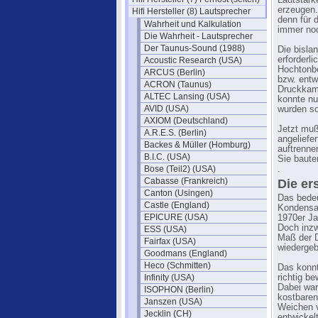
Lautstärk
erzeugen.
Hifi Hersteller (8) Lautsprecher
denn für 
Wahrheit und Kalkulation
immer noc
Die Wahrheit - Lautsprecher
Der Taunus-Sound (1988)
Die bisla
erforderl
Acoustic Research (USA)
Hochtonbe
ARCUS (Berlin)
bzw. entw
ACRON (Taunus)
Druckkamm
ALTEC Lansing (USA)
konnte nu
AVID (USA)
wurden so
AXIOM (Deutschland)
Jetzt muß
A.R.E.S. (Berlin)
angeliefe
Backes & Müller (Homburg)
auftrenne
B.I.C. (USA)
Sie baut
Bose (Teil2) (USA)
.
Cabasse (Frankreich)
Die er
Canton (Usingen)
Das bedeu
Castle (England)
Kondensat
EPICURE (USA)
1970er Ja
Doch inzw
ESS (USA)
Maß der D
Fairfax (USA)
wiedergeb
Goodmans (England)
Heco (Schmitten)
Das konn
Infinity (USA)
richtig b
Dabei war
ISOPHON (Berlin)
kostbaren
Janszen (USA)
Weichen v
Jecklin (CH)
entwickel