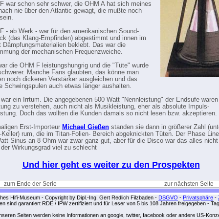
 war schon sehr schwer, die OHM A hat sich meines
ach nie über den Atlantic gewagt, die mußte noch
sein.
 - ab Werk - war für den amerikanischen Sound-
k (das Klang-Empfinden) abgestimmt und innen im
 Dämpfungsmaterialien beklebt. Das war die
immung der mechanischen Frequenzweiche.
ar die OHM F leistungshungrig und die "Tüte" wurde
 schwerer. Manche Fans glaubten, das könne man
en noch dickeren Verstärker ausgleichen und das
e Schwingspulen auch etwas länger aushalten.
war ein Irrtum. Die angegebenen 500 Watt "Nennleistung" der Endsufe waren 
tung zu verstehen, auch nicht als Musikleistung, eher als absolute Impuls-
istung. Doch das wollten die Kunden damals so nicht lesen bzw. akzeptieren.
aligen Erst-Importeur
Michael Gießen
standen sie dann in größerer Zahl (un
-Keller) rum, die im Titan-Folien- Bereich abgeknickten Tüten. Der Phase Line
att Sinus an 8 Ohm war zwar ganz gut, aber für die Disco war das alles nicht
 der Wirkungsgrad viel zu schlecht
Und hier geht es weiter zu den Prospekten
zum Ende der Serie
zur nächsten Seite
es Hifi-Museum - Copyright by Dipl.-Ing. Gert Redlich Filzbaden -
DSGVO
-
Privatsphäre
-
iten sind garantiert RDE / IPW zertifiziert und für Leser von 5 bis 108 Jahren freigegeben - Ta
unseren Seiten werden keine Informationen an google, twitter, facebook oder andere US-Kon