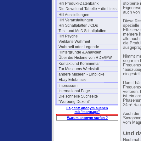
Hifi Produkt-Datenbank
stolperte 
Eigenreso
Die Download-Tabelle + die Links
auch von
Hifi Ausstellungen
Hifi Veranstaltungen
Diese Res
Hifi Schallplatten / CDs
spezielle
Effizienz
Test- und Meß-Schallplatten
mehrere k
Hifi Psyche
alle auch
Verklärte Wahrheit
die Produ
Wahrheit oder Legende
ausgepräg
Hintergründe & Analysen
Nimmt man
Über die Historie von RDE/IPW
sogar im 
Kontakt und Kommentar
Frequenzg
Zur Museums-Werkstatt
"auszubüg
eingestel
andere Museen - Einblicke
Ebay Erlebnisse
Damit hän
Impressum
Frequenzw
International Page
verloren.
ist ein a
Die schnelle Suchseite
Phasenunt
"Werbung Dezent"
24m² Raum
Es geht: anonym suchen
mit "startpage"
Auch die
Warum anonym surfen ?
Saxophoni
vom Magne
.
Und da
Nochmal 