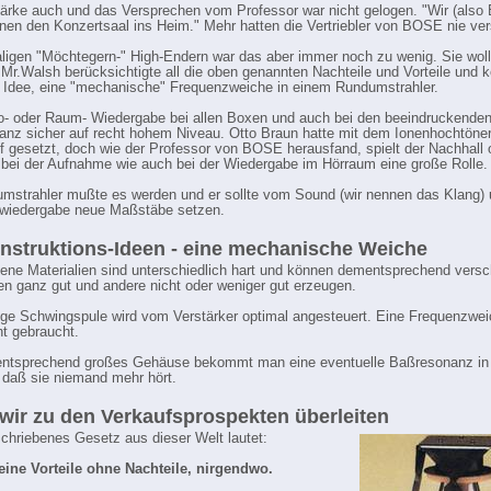
tärke auch und das Versprechen vom Professor war nicht gelogen. "Wir (als
hnen den Konzertsaal ins Heim." Mehr hatten die Vertriebler von BOSE nie ve
igen "Möchtegern-" High-Endern war das aber immer noch zu wenig. Sie wol
Mr.Walsh berücksichtigte all die oben genannten Nachteile und Vorteile und k
 Idee, eine "mechanische" Frequenzweiche in einem Rundumstrahler.
o- oder Raum- Wiedergabe bei allen Boxen und auch bei den beeindruckend
anz sicher auf recht hohem Niveau. Otto Braun hatte mit dem Ionenhochtöne
f gesetzt, doch wie der Professor von BOSE herausfand, spielt der Nachhall 
bei der Aufnahme wie auch bei der Wiedergabe im Hörraum eine große Rolle.
mstrahler mußte es werden und er sollte vom Sound (wir nennen das Klang)
wiedergabe neue Maßstäbe setzen.
nstruktions-Ideen - eine mechanische Weiche
ene Materialien sind unterschiedlich hart und können dementsprechend vers
n ganz gut und andere nicht oder weniger gut erzeugen.
ige Schwingspule wird vom Verstärker optimal angesteuert. Eine Frequenzwei
ht gebraucht.
entsprechend großes Gehäuse bekommt man eine eventuelle Baßresonanz in 
 daß sie niemand mehr hört.
wir zu den Verkaufsprospekten überleiten
chriebenes Gesetz aus dieser Welt lautet:
eine Vorteile ohne Nachteile, nirgendwo.