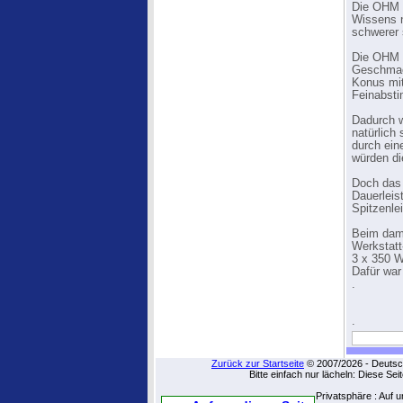
Die OHM F
Wissens n
schwerer 
Die OHM F
Geschmac
Konus mit
Feinabst
Dadurch w
natürlich
durch ein
würden di
Doch das 
Dauerleis
Spitzenle
Beim dam
Werkstatt
3 x 350 W
Dafür war
.
.
Zurück zur Startseite
© 2007/2026 - Deutsch
Bitte einfach nur lächeln: Diese Se
Privatsphäre : Auf 