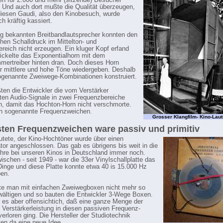
en für 2.000 und mehr (sitzende) Besucher
 Und auch dort mußte die Qualität überzeugen,
diesen Gaudi, also den Kinobesuch, wurde
h kräftig kassiert.
ng bekannten Breitbandlautsprecher konnten den
ichen Schalldruck im Mittelton- und
reich nicht erzeugen. Ein kluger Kopf erfand
ickelte das Exponentialhorn mit dem
ertreiber hinten dran. Doch dieses Horn
r mittlere und hohe Töne wiedergeben. Deshalb
genannte Zweiwege-Kombinationen konstruiert.
ten die Entwickler die vom Verstärker
rten Audio-Signale in zwei Frequenzbereiche
n, damit das Hochton-Horn nicht verschmorte.
en sogenannte Frequenzweichen.
Grosser Klangfilm- Kino-Lau
sten Frequenzweichen ware passiv und primitiv
tete, der Kino-Hochtöner wurde über einen
or angeschlossen. Das gab es übrigens bis weit in die
hre bei unseren Kinos in Deutschland immer noch.
ischen - seit 1949 - war die 33er Vinylschallplatte das
inge und diese Platte konnte etwa 40 is 15.000 Hz
en.
te man mit einfachen Zweiwegboxen nicht mehr so
ewältigen und so bauten die Entwickler 3-Wege Boxen.
 es aber offensichtich, daß eine ganze Menge der
 Verstärkerleistung in diesen passiven Frequenz-
erloren ging. Die Hersteller der Studiotechnik
ten da eine neue Idee.