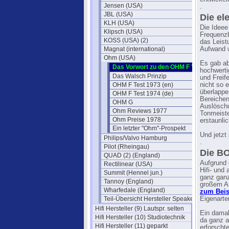
Jensen (USA)
.
JBL (USA)
Die el
KLH (USA)
Die Ideee
Klipsch (USA)
Frequenzb
KOSS (USA) (2)
das Leist
Magnat (international)
Aufwand w
Ohm (USA)
Es gab ab
Das Vorwort zu den OHM F "Boxen"
hochwerti
Das Walsch Prinzip
und Freif
OHM F Test 1973 (en)
nicht so 
überlappe
OHM F Test 1974 (de)
Bereichen
OHM G
Auslöschu
Ohm Reviews 1977
Tonmeiste
Ohm Preise 1978
erstaunlic
Ein letzter "Ohm"-Prospekt
Und jetzt
Philips/Valvo Hamburg
.
Pilot (Rheingau)
Die BO
QUAD (2) (England)
Aufgrund 
Rectilinear (USA)
Hifi- und
Summit (Hennel jun.)
ganz ganz
Tannoy (England)
großem Au
Wharfedale (England)
zum Beis
Teil-Übersicht Hersteller Speaker
Eigenarte
Hifi Hersteller (9) Lautspr. selten
Ein damal
Hifi Hersteller (10) Studiotechnik
da ganz a
Hifi Hersteller (11) geparkt
erforsch