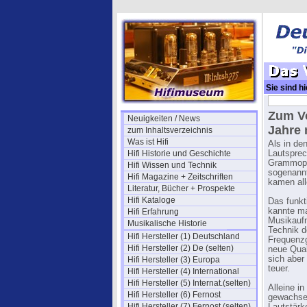
Sie sind hi
"Boxen"
Zum Ve
Neuigkeiten / News
Jahre 
zum Inhaltsverzeichnis
Was ist Hifi
Als in de
Hifi Historie und Geschichte
Lautsprec
Grammopho
Hifi Wissen und Technik
sogenannt
Hifi Magazine + Zeitschriften
kamen all
Literatur, Bücher + Prospekte
Hifi Kataloge
Das funkti
kannte ma
Hifi Erfahrung
Musikaufn
Musikalische Historie
Technik d
Hifi Hersteller (1) Deutschland
Frequenzg
Hifi Hersteller (2) De (selten)
neue Qual
sich aber
Hifi Hersteller (3) Europa
teuer.
Hifi Hersteller (4) International
Hifi Hersteller (5) Internat.(selten)
Alleine i
Hifi Hersteller (6) Fernost
gewachse
Hifi Hersteller (7) Fernost (selten)