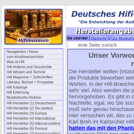
Sie sind hier :
Startseite
→
Zur Museums
nachmessen
eine Seite zurück
Neuigkeiten / News
Unser Vorwor
zum Inhaltsverzeichnis
Was ist Hifi
Hifi Historie und Geschichte
Die Hersteller wollen (mü
Hifi Wissen und Technik
die Produkte beworben werd
Hifi Magazine + Zeitschriften
Literatur, Bücher + Prospekte
Worten. In der Hifi-Branch
Hifi Kataloge
sehr viel. Also werden die 
Hifi Erfahrung
hervorgehoben. Es gibt in 
Musikalische Historie
Nachteile, egal, wo Sie su
Hifi Hersteller (1) Deutschland
Hifi Hersteller (2) De (selten)
muß sehr genau hinschaue
Hifi Hersteller (3) Europa
Hier versuchen wir, das z
Hifi Hersteller (4) International
Karl Breh im Karlsruher Hif
Hifi Hersteller (5) Internat.(selten)
hatten das mit den Phant
Hifi Hersteller (6) Fernost
Hifi Hersteller (7) Fernost (selten)