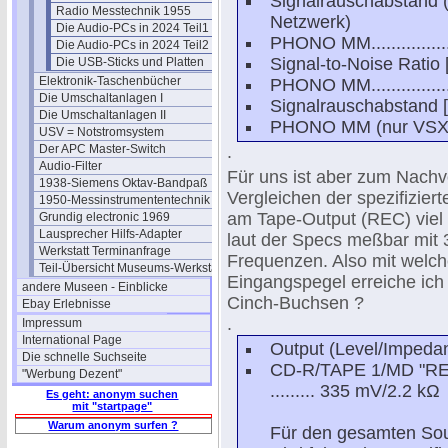
Signalrauschabstand (
Radio Messtechnik 1955
Netzwerk)
Die Audio-PCs in 2024 Teil1
PHONO MM....................
Die Audio-PCs in 2024 Teil2
Signal-to-Noise Ratio 
Die USB-Sticks und Platten
Elektronik-Taschenbücher
PHONO MM....................
Die Umschaltanlagen I
Signalrauschabstand
Die Umschaltanlagen II
PHONO MM (nur VSX-859R
USV = Notstromsystem
Der APC Master-Switch
.
Audio-Filter
Für uns ist aber zum Nachv
1938-Siemens Oktav-Bandpaß
Vergleichen der spezifizie
1950-Messinstrumententechnik
am Tape-Output (REC) viel w
Grundig electronic 1969
Lausprecher Hilfs-Adapter
laut der Specs meßbar mit 
Werkstatt Terminanfrage
Frequenzen. Also mit welc
Teil-Übersicht Museums-Werkstatt
Eingangspegel erreiche ic
andere Museen - Einblicke
Cinch-Buchsen ?
Ebay Erlebnisse
.
Impressum
International Page
Output (Level/Impeda
Die schnelle Suchseite
CD-R/TAPE 1/MD "RE
"Werbung Dezent"
......... 335 mV/2.2 kΩ
Es geht: anonym suchen
mit "startpage"
Warum anonym surfen ?
Für den gesamten So