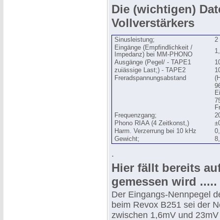
Die (wichtigen) Da
Vollverstärkers
Sinusleistung;
2
Eingänge (Empfindlichkeit /
1
Impedanz) bei MM-PHONO
Ausgänge (Pegel/ - TAPE1
1
zuiässige Last;) - TAPE2
1
Freradspannungsabstand
(
9
E
7
F
Frequenzgang;
2
Phono RIAA (4 Zeitkonst,)
±
Harm. Verzerrung bei 10 kHz
0
Gewicht;
8
.
Hier fällt bereits a
gemessen wird .....
Der Eingangs-Nennpegel d
beim Revox B251 sei der N
zwischen 1,6mV und 23mV l