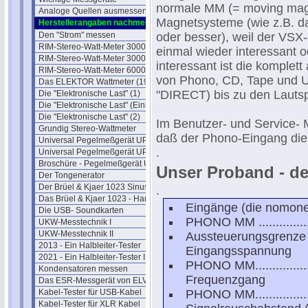
normale MM (= moving mag
Analoge Quellen ausmessen
Magnetsysteme (wie z.B. da
Herstellerangaben nachmessen
Den "Strom" messen
oder besser), weil der VSX-
RIM-Stereo-Watt-Meter 3000
einmal wieder interessant od
RIM-Stereo-Watt-Meter 3000 II
interessant ist die komplet
RIM-Stereo-Watt-Meter 6000
von Phono, CD, Tape und 
Das ELEKTOR Wattmeter (1993)
"DIRECT) bis zu den Lauts
Die "Elektronische Last" (1)
Die "Elektronische Last" (Einblick)
Die "Elektronische Last" (2)
Im Benutzer- und Service- 
Grundig Stereo-Wattmeter
daß der Phono-Eingang die 
Universal Pegelmeßgerät UPM 550
.
Universal Pegelmeßgerät UPM 550-1
Broschüre - Pegelmeßgerät UPM550
Unser Proband - de
Der Tongenerator
Der Brüel & Kjaer 1023 Sinusgenerator
.
Das Brüel & Kjaer 1023 - Handbuch
Eingänge (die nomonel
Die USB- Soundkarten
PHONO MM ....................
UKW-Messtechnik I
UKW-Messtechnik II
Aussteuerungsgrenze
2013 - Ein Halbleiter-Tester
Eingangsspannung
2021 - Ein Halbleiter-Tester II
PHONO MM.....................
Kondensatoren messen
Frequenzgang
Das ESR-Messgerät von ELV
Kabel-Tester für USB-Kabel
PHONO MM...............
Kabel-Tester für XLR Kabel