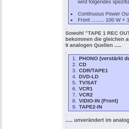
wird folgendes spezifiz
Continuous Power Ou
Front ......... 100 W 
.
Sowohl "TAPE 1 REC OUT
bekommen die gleichen a
9 analogen Quellen .....
.
PHONO (verstärkt du
CD
CDR/TAPE1
DVD-LD
TV/SAT
VCR1
VCR2
VIDIO-IN (Front)
TAPE2-IN
.
..... unverändert im anal
.