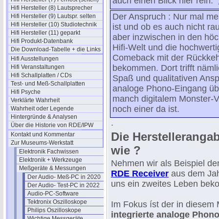
auch einen Blick hier rein. "
Hifi Hersteller (8) Lautsprecher
Der Anspruch : Nur mal me
Hifi Hersteller (9) Lautspr. selten
Hifi Hersteller (10) Studiotechnik
ist und ob es auch nicht ra
Hifi Hersteller (11) geparkt
aber inzwischen in den höc
Hifi Produkt-Datenbank
Hifi-Welt und die hochwert
Die Download-Tabelle + die Links
Comeback mit der Rückkehr
Hifi Ausstellungen
bekommen. Dort trifft näml
Hifi Veranstaltungen
Hifi Schallplatten / CDs
Spaß und qualitativen Ansp
Test- und Meß-Schallplatten
analoge Phono-Eingang übe
Hifi Psyche
manch digitalem Monster-Ve
Verklärte Wahrheit
noch einer da ist.
Wahrheit oder Legende
Hintergründe & Analysen
.
Über die Historie von RDE/IPW
Die Herstelleranga
Kontakt und Kommentar
Zur Museums-Werkstatt
wie ?
Elektronik Fachwissen
Elektronik + Werkzeuge
Nehmen wir als Beispiel d
Meßgeräte & Messungen
RDE Receiver
aus dem Jah
Der Audio- Meß-PC in 2020
uns ein zweites Leben bek
Der Audio- Test-PC in 2022
Audio-PC-Software
Tektronix Oszilloskope
Im Fokus íst der in diesem
Philips Oszilloskope
integrierte analoge Phon
Wichtige Messgeräte