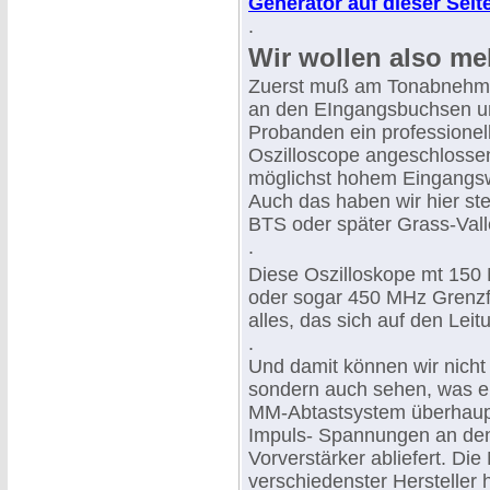
Generator auf dieser Seit
.
Wir wollen also me
Zuerst muß am Tonabnehme
an den EIngangsbuchsen u
Probanden ein professionel
Oszilloscope angeschlossen
möglichst hohem Eingangs
Auch das haben wir hier s
BTS oder später Grass-Vall
.
Diese Oszilloskope mt 15
oder sogar 450 MHz Grenzf
alles, das sich auf den Leit
.
Und damit können wir nich
sondern auch sehen, was e
MM-Abtastsystem überhaupt
Impuls- Spannungen an de
Vorverstärker abliefert. Die
verschiedenster Hersteller 