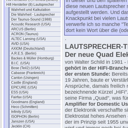
In dieser und den spätere
Hifi Hersteller (8) Lautsprecher
diese neuen Lautsprecher si
Wahrheit und Kalkulation
aufgestellt werden. Und das
Die Wahrheit - Lautsprecher
Knackpunkt bei vielen Laut
Der Taunus-Sound (1988)
verwerfe ich so manche "Te
Acoustic Research (USA)
ARCUS (Berlin)
dort kein Wort über die (ode
ACRON (Taunus)
.
ALTEC Lansing (USA)
AVID (USA)
LAUTSPRECHER-TE
AXIOM (Deutschland)
Der neue Quad Elek
A.R.E.S. (Berlin)
Backes & Müller (Homburg)
von Walter Schild in 1981 -
B.I.C. (USA)
gehört in der HiFi-Branc
Bose (Teil2) (USA)
Cabasse (Frankreich)
der ersten Stunde:
Bereits
Canton (Usingen)
19 Jahren, baute er Verstä
Castle (England)
Ansprüche, damals freilich
EPICURE (USA)
bezeichnende Kürzel „HiFi"
ESS (USA)
Fairfax (USA)
seine Firma „Quad", was fü
Goodmans (England)
Amplifier for Domestic U
Heco (Schmitten)
der Elektronik verschaffte 
Infinity (USA)
Elektrostat hohes Ansehen -
ISOPHON (Berlin)
der im Prinzip seit 1955 un
Janszen (USA)
Jecklin (CH)