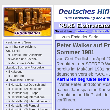
Sie sind hier :
Startseite
→
Hifi Herstell
ESL 63 (1981)
zum Ende der Serie
Neuigkeiten / News
Peter Walker auf P
zum Inhaltsverzeichnis
Sommer 1981
Was ist Hifi
Hifi Historie und Geschichte
von Gert Redlich im April 2
Hifi Wissen und Technik
Redakteur der STEREO Wal
Hifi Magazine + Zeitschriften
Literatur, Bücher + Prospekte
bereits im Mai/Juni 1981 
Hifi Kataloge
deutschen Vertrieb "SCOPE
Hifi Erfahrung
Karl Breh begrüßte sein
Musikalische Historie
- Vater Peter und Sohn Ros
Hifi Hersteller (1) Deutschland
Hifi Hersteller (2) De (selten)
halbes Jahr später in Karls
Hifi Hersteller (3) Europa
Redaktion und ließ sich d
Hifi Hersteller (4) International
vorführen.
Hifi Hersteller (5) Internat.(selten)
Hifi Hersteller (6) Fernost
Hifi Hersteller (7) Fernost (selten)