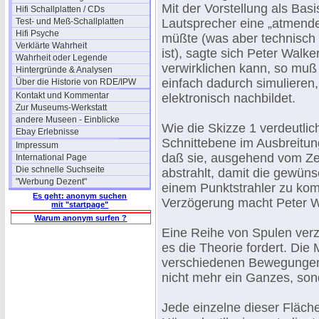
Mit der Vorstellung als Basi
Hifi Schallplatten / CDs
Test- und Meß-Schallplatten
Lautsprecher eine „atmende
Hifi Psyche
müßte (was aber technisc
Verklärte Wahrheit
ist), sagte sich Peter Wal
Wahrheit oder Legende
verwirklichen kann, so muß
Hintergründe & Analysen
einfach dadurch simulieren
Über die Historie von RDE/IPW
Kontakt und Kommentar
elektronisch nachbildet.
Zur Museums-Werkstatt
andere Museen - Einblicke
Wie die Skizze 1 verdeutlic
Ebay Erlebnisse
Schnittebene im Ausbreitung
Impressum
daß sie, ausgehend vom Ze
International Page
Die schnelle Suchseite
abstrahlt, damit die gewün
"Werbung Dezent"
einem Punktstrahler zu kom
Es geht: anonym suchen
Verzögerung macht Peter Wal
mit "startpage"
Warum anonym surfen ?
Eine Reihe von Spulen verz
es die Theorie fordert. Die
verschiedenen Bewegungen,
nicht mehr ein Ganzes, sond
Jede einzelne dieser Fläche