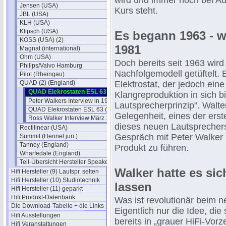
wird und immer noch bei Au
Jensen (USA)
Kurs steht.
JBL (USA)
KLH (USA)
Klipsch (USA)
Es begann 1963 - wi
KOSS (USA) (2)
1981
Magnat (international)
Ohm (USA)
Doch bereits seit 1963 wir
Philips/Valvo Hamburg
Nachfolgemodell getüftelt. E
Pilot (Rheingau)
QUAD (2) (England)
Elektrostat, der jedoch ein
QUAD Elekrostaten ESL 63 (1981)
Klangreproduktion in sich bi
Peter Walkers Interview in 1981
Lautsprecherprinzip". Walter
QUAD Elekrostaten ESL 63 (1982)
Gelegenheit, eines der ers
Ross Walker Interview März 1982
dieses neuen Lautsprechers
Rectilinear (USA)
Gespräch mit Peter Walker 
Summit (Hennel jun.)
Tannoy (England)
Produkt zu führen.
Wharfedale (England)
Teil-Übersicht Hersteller Speaker
Walker hatte es sic
Hifi Hersteller (9) Lautspr. selten
Hifi Hersteller (10) Studiotechnik
lassen
Hifi Hersteller (11) geparkt
Hifi Produkt-Datenbank
Was ist revolutionär beim
Die Download-Tabelle + die Links
Eigentlich nur die Idee, die 
Hifi Ausstellungen
bereits in „grauer HiFi-Vorze
Hifi Veranstaltungen