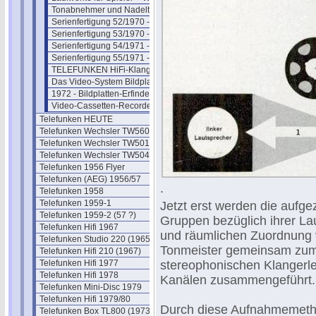
Tonabnehmer und Nadelträger
Serienfertigung 52/1970 - Thema 1
Serienfertigung 53/1970 - Thema 2
Serienfertigung 54/1971 - Thema 3
Serienfertigung 55/1971 - Thema 4
TELEFUNKEN HiFi-Klangbox TL70
Das Video-System Bildplatte
1972 - Bildplatten-Erfinder geehrt
Video-Cassetten-Recorder VR 40
Telefunken HEUTE
Telefunken Wechsler TW560 (1955)
Telefunken Wechsler TW501 (1958)
Telefunken Wechsler TW504 (1961)
Telefunken 1956 Flyer
Telefunken (AEG) 1956/57
.
Telefunken 1958
Telefunken 1959-1
Jetzt erst werden die aufg
Telefunken 1959-2 (57 ?)
Gruppen bezüglich ihrer La
Telefunken Hifi 1967
und räumlichen Zuordnung 
Telefunken Studio 220 (1965)
Tonmeister gemeinsam zum
Telefunken Hifi 210 (1967)
Telefunken Hifi 1977
stereophonischen Klangerle
Telefunken Hifi 1978
Kanälen zusammengeführt.
Telefunken Mini-Disc 1979
Telefunken Hifi 1979/80
Durch diese Aufnahmemetho
Telefunken Box TL800 (1973)