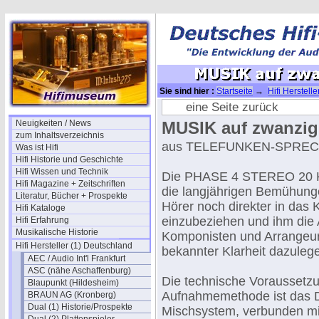
Sie sind hier :
Startseite
→
Hifi Herstell
Sprecher
→ MUSIK auf zwanzig Kanälen
eine Seite zurück
Neuigkeiten / News
MUSIK auf zwanzig
zum Inhaltsverzeichnis
aus TELEFUNKEN-SPRECH
Was ist Hifi
Hifi Historie und Geschichte
Hifi Wissen und Technik
Die PHASE 4 STEREO 20 K
Hifi Magazine + Zeitschriften
die langjährigen Bemühun
Literatur, Bücher + Prospekte
Hörer noch direkter in das
Hifi Kataloge
einzubeziehen und ihm die 
Hifi Erfahrung
Musikalische Historie
Komponisten und Arrangeure
Hifi Hersteller (1) Deutschland
bekannter Klarheit dazuleg
AEC / Audio Int'l Frankfurt
ASC (nähe Aschaffenburg)
Die technische Voraussetzu
Blaupunkt (Hildesheim)
Aufnahmemethode ist das 
BRAUN AG (Kronberg)
Dual (1) Historie/Prospekte
Mischsystem, verbunden mit 