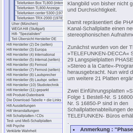
Klangbild von bisher nicht g
Telefunken Box TL800 (interna)
Telefunken TL800 Anzeige
und Durchsichtigkeit.
Telefunken center 5300 (1976)
Telefunken TRX-2000 (1978)
Damit repräsentiert die 
Uher (München)
Kanal-Schallplatte einen n
WEGA Hifi (Stuttgart)
Hifi- "Spezialisten"
stereophonischen Aufnahme
Teil-Übersicht Hersteller DE
Hifi Hersteller (2) De (selten)
Zunächst wurden von der
Hifi Hersteller (3) Europa
»TELEFUNKEN-DECCA« Sc
Hifi Hersteller (4) International
29 Langspielplatten PHAS
Hifi Hersteller (5) Internat.(selten)
Hifi Hersteller (6) Fernost
»Stereo a la Carte«-Progr
Hifi Hersteller (7) Fernost (selten)
herausgebracht. Nun wird 
Hifi Hersteller (8) Lautsprecher
um weitere 21 Platten ergän
Hifi Hersteller (9) Lautspr. selten
Hifi Hersteller (10) Studiotechnik
Hifi Hersteller (11) geparkt
Zwei Einführungsplatten »S
Hifi Produkt-Datenbank
Folge 1 Bestell-Nr. S 16800
Die Download-Tabelle + die Links
Nr. S 16850-P sind in den
Hifi Ausstellungen
Schallplattenabteilungen d
Hifi Veranstaltungen
TELEFUNKEN- Büros erhält
Hifi Schallplatten / CDs
Test- und Meß-Schallplatten
.
Hifi Psyche
Anmerkung : "Phase" 
Verklärte Wahrheit