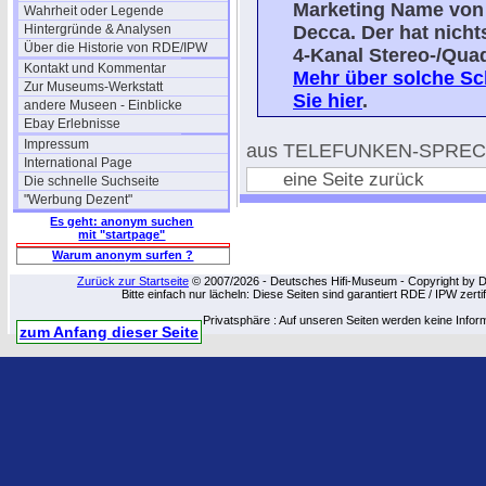
Marketing Name von 
Wahrheit oder Legende
Hintergründe & Analysen
Decca. Der hat nicht
Über die Historie von RDE/IPW
4-Kanal Stereo-/Qua
Kontakt und Kommentar
Mehr über solche Sch
Zur Museums-Werkstatt
Sie hier
.
andere Museen - Einblicke
Ebay Erlebnisse
Impressum
aus TELEFUNKEN-SPRECH
International Page
eine Seite zurück
Die schnelle Suchseite
"Werbung Dezent"
Es geht: anonym suchen
mit "startpage"
Warum anonym surfen ?
Zurück zur Startseite
© 2007/2026 - Deutsches Hifi-Museum - Copyright by Dip
Bitte einfach nur lächeln: Diese Seiten sind garantiert RDE / IPW zert
Privatsphäre : Auf unseren Seiten werden keine Infor
zum Anfang dieser Seite