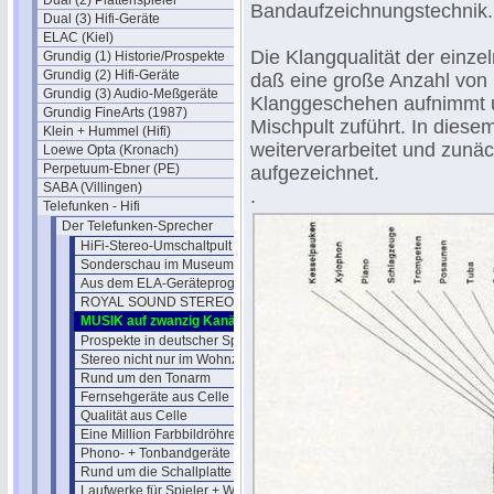
Dual (2) Plattenspieler
Bandaufzeichnungstechnik.
Dual (3) Hifi-Geräte
ELAC (Kiel)
Die Klangqualität der einze
Grundig (1) Historie/Prospekte
Grundig (2) Hifi-Geräte
daß eine große Anzahl von 
Grundig (3) Audio-Meßgeräte
Klanggeschehen aufnimmt 
Grundig FineArts (1987)
Mischpult zuführt. In diesem
Klein + Hummel (Hifi)
weiterverarbeitet und zunä
Loewe Opta (Kronach)
Perpetuum-Ebner (PE)
aufgezeichnet.
SABA (Villingen)
.
Telefunken - Hifi
Der Telefunken-Sprecher
HiFi-Stereo-Umschaltpult U 250
Sonderschau im Museum Hannover
Aus dem ELA-Geräteprogramm
ROYAL SOUND STEREO-Verfahren
MUSIK auf zwanzig Kanälen
Prospekte in deutscher Sprache
Stereo nicht nur im Wohnzimmer
Rund um den Tonarm
Fernsehgeräte aus Celle
Qualität aus Celle
Eine Million Farbbildröhren
Phono- + Tonbandgeräte aus Berlin
Rund um die Schallplatte (1970)
Laufwerke für Spieler + Wechsler