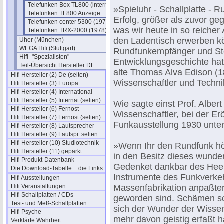
Telefunken Box TL800 (interna)
»Spieluhr - Schallplatte - 
Telefunken TL800 Anzeige
Erfolg, größer als zuvor geg
Telefunken center 5300 (1976)
was wir heute in so reicher
Telefunken TRX-2000 (1978)
den Ladentisch erwerben kö
Uher (München)
WEGA Hifi (Stuttgart)
Rundfunkempfänger und Ste
Hifi- "Spezialisten"
Entwicklungsgeschichte hat,
Teil-Übersicht Hersteller DE
alte Thomas Alva Edison (1
Hifi Hersteller (2) De (selten)
Wissenschaftler und Technike
Hifi Hersteller (3) Europa
Hifi Hersteller (4) International
Hifi Hersteller (5) Internat.(selten)
Wie sagte einst Prof. Alber
Hifi Hersteller (6) Fernost
Wissenschaftler, bei der E
Hifi Hersteller (7) Fernost (selten)
Funkausstellung 1930 unte
Hifi Hersteller (8) Lautsprecher
Hifi Hersteller (9) Lautspr. selten
Hifi Hersteller (10) Studiotechnik
»Wenn Ihr den Rundfunk hö
Hifi Hersteller (11) geparkt
in den Besitz dieses wund
Hifi Produkt-Datenbank
Gedenket dankbar des Heer
Die Download-Tabelle + die Links
Instrumente des Funkverkeh
Hifi Ausstellungen
Hifi Veranstaltungen
Massenfabrikation anpaßten
Hifi Schallplatten / CDs
geworden sind. Schämen so
Test- und Meß-Schallplatten
sich der Wunder der Wissen
Hifi Psyche
mehr davon geistig erfaßt h
Verklärte Wahrheit