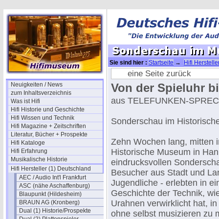
Sie sind hier :
Startseite
→
Hifi Herstell
Sprecher
→ Sonderschau im Museum Ha
eine Seite zurück
Neuigkeiten / News
Von der Spieluhr bi
zum Inhaltsverzeichnis
aus TELEFUNKEN-SPRECH
Was ist Hifi
Hifi Historie und Geschichte
Hifi Wissen und Technik
Sonderschau im Historisc
Hifi Magazine + Zeitschriften
Literatur, Bücher + Prospekte
Zehn Wochen lang, mitten i
Hifi Kataloge
Historische Museum in Han
Hifi Erfahrung
Musikalische Historie
eindrucksvollen Sondersch
Hifi Hersteller (1) Deutschland
Besucher aus Stadt und Lan
AEC / Audio Int'l Frankfurt
Jugendliche - erlebten in e
ASC (nähe Aschaffenburg)
Geschichte der Technik, wie
Blaupunkt (Hildesheim)
Urahnen verwirklicht hat, 
BRAUN AG (Kronberg)
Dual (1) Historie/Prospekte
ohne selbst musizieren zu