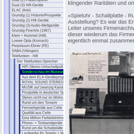
Dual (2) Plattenspieler
klingender Raritäten und or
Dual (3) Hifi-Geräte
ELAC (Kiel)
»Spieluhr - Schallplatte - 
Grundig (1) Historie/Prospekte
Grundig (2) Hifi-Geräte
Ausstellung? Es war das Er
Grundig (3) Audio-Meßgeräte
Leiter unseres Firmenarch
Grundig FineArts (1987)
dieser wiederum das Firmen
Klein + Hummel (Hifi)
eigentlich einmal zusamme
Loewe Opta (Kronach)
Perpetuum-Ebner (PE)
.
SABA (Villingen)
Telefunken - Hifi
Der Telefunken-Sprecher
HiFi-Stereo-Umschaltpult U 250
Sonderschau im Museum Hannover
Aus dem ELA-Geräteprogramm
ROYAL SOUND STEREO-Verfahren
MUSIK auf zwanzig Kanälen
Prospekte in deutscher Sprache
Stereo nicht nur im Wohnzimmer
Rund um den Tonarm
Fernsehgeräte aus Celle
Qualität aus Celle
Eine Million Farbbildröhren
Phono- + Tonbandgeräte aus Berlin
Rund um die Schallplatte (1970)
Laufwerke für Spieler + Wechsler