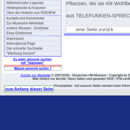
Pflanzen, die sie mit Wohlb
Wahrheit oder Legende
Hintergründe & Analysen
.
Über die Historie von RDE/IPW
aus TELEFUNKEN-SPRECH
Kontakt und Kommentar
.
Zur Museums-Werkstatt
andere Museen - Einblicke
eine Seite zurück
Ebay Erlebnisse
Impressum
International Page
Die schnelle Suchseite
"Werbung Dezent"
Es geht: anonym suchen
mit "startpage"
Warum anonym surfen ?
Zurück zur Startseite
© 2007/2026 - Deutsches Hifi-Museum - Copyright by Dip
Bitte einfach nur lächeln: Diese Seiten sind garantiert RDE / IPW zert
Privatsphäre : Auf unseren Seiten werden keine Infor
zum Anfang dieser Seite