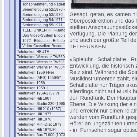
Tonabnehmer und Nadelträger
Serienfertigung 52/1970 - Thema 1
Gesagt, getan, es kamen 
Serienfertigung 53/1970 - Thema 2
Serienfertigung 54/1971 - Thema 3
Oberpostdirektion und das
Serienfertigung 55/1971 - Thema 4
stellten Anschauungsstücke
TELEFUNKEN HiFi-Klangbox TL70
Verfügung. Die Planung der 
Das Video-System Bildplatte
und auch der größte Teil de
1972 - Bildplatten-Erfinder geehrt
TELEFUNKEN.
Video-Cassetten-Recorder VR 40
Telefunken HEUTE
Telefunken Wechsler TW560 (1955)
»Spieluhr - Schallplatte - 
Telefunken Wechsler TW501 (1958)
Entwicklung, die historisch
Telefunken Wechsler TW504 (1961)
Reiz sind. Während die Sp
Telefunken 1956 Flyer
Telefunken (AEG) 1956/57
Musikinstrumenten zählt, s
Telefunken 1958
Schallplatte nur Träger aku
Telefunken 1959-1
allerdings nicht auf Musik be
Telefunken 1959-2 (57 ?)
den Rundfunk. Der Hauptunt
Telefunken Hifi 1967
Ebene. Die Wirkung der einz
Telefunken Studio 220 (1965)
Telefunken Hifi 210 (1967)
und erreicht nur einen rela
Telefunken Hifi 1977
werden vom Rundfunk gespre
Telefunken Hifi 1978
Hörer an ungezählten Orten
Telefunken Mini-Disc 1979
- im Fernsehen sogar optisch
Telefunken Hifi 1979/80
Telefunken Box TL800 (1973)