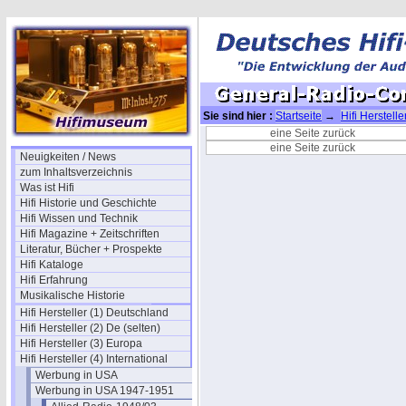
Sie sind hier :
Startseite
→
Hifi Herstelle
Radio-Company-1948/02
eine Seite zurück
eine Seite zurück
Neuigkeiten / News
zum Inhaltsverzeichnis
Was ist Hifi
Hifi Historie und Geschichte
Hifi Wissen und Technik
Hifi Magazine + Zeitschriften
Literatur, Bücher + Prospekte
Hifi Kataloge
Hifi Erfahrung
Musikalische Historie
Hifi Hersteller (1) Deutschland
Hifi Hersteller (2) De (selten)
Hifi Hersteller (3) Europa
Hifi Hersteller (4) International
Werbung in USA
Werbung in USA 1947-1951