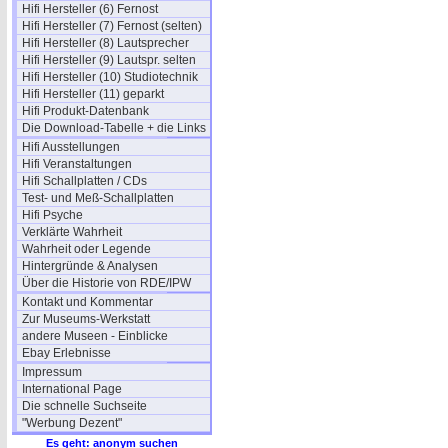
Hifi Hersteller (6) Fernost
Hifi Hersteller (7) Fernost (selten)
Hifi Hersteller (8) Lautsprecher
Hifi Hersteller (9) Lautspr. selten
Hifi Hersteller (10) Studiotechnik
Hifi Hersteller (11) geparkt
Hifi Produkt-Datenbank
Die Download-Tabelle + die Links
Hifi Ausstellungen
Hifi Veranstaltungen
Hifi Schallplatten / CDs
Test- und Meß-Schallplatten
Hifi Psyche
Verklärte Wahrheit
Wahrheit oder Legende
Hintergründe & Analysen
Über die Historie von RDE/IPW
Kontakt und Kommentar
Zur Museums-Werkstatt
andere Museen - Einblicke
Ebay Erlebnisse
Impressum
International Page
Die schnelle Suchseite
"Werbung Dezent"
Es geht: anonym suchen