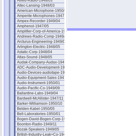
Allied-Radio-1948/03
Altec-Lansing-1948/03
American-Microphone-1950/05
Amperite-Microphones-1947/11
Ampex-Recorder-1949/04
Amphenol-1947/05
Amplifier-Corp-of-America-1947/05
Andrews-Radio-Comp-1949/10
Arcturus-Engineering-1949/02
Arlington-Electric-1948/05
Astatic-Corp-1948/04
Atlas-Sound-1948/05
Audak-Company-Audax-1949/07
ADC-Audio-Development-1948/05
Audio-Devices-audiotape-1947/08
Audio-Equipment-Sales-1947/06
Audio-Instrument-1950/01
Audio-Pacific-Co-1949/09
Ballantine-Labs-1949/04
Bardwell-McAllister-1947/11
Barker-Williamson-1950/10
Belden-Kabel-1950/05
Bell-Laboratories-1950/01
Bogen-David-Bogen-Corp-1948/03
Boonton-Radio-1949/11
Bozak-Speakers-1949/05
British-Industry-Leak+Co-1949/01