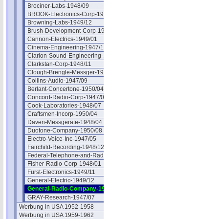
Brociner-Labs-1948/09
BROOK-Electronics-Corp-1947/08
Browning-Labs-1949/12
Brush-Development-Corp-1948/01
Cannon-Electrics-1949/01
Cinema-Engineering-1947/11
Clarion-Sound-Engineering-1947/06
Clarkstan-Corp-1948/11
Clough-Brengle-Messger-1949/12
Collins-Audio-1947/09
Berlant-Concertone-1950/04
Concord-Radio-Corp-1947/05
Cook-Laboratories-1948/07
Craftsmen-Incorp-1950/04
Daven-Messgeräte-1948/04
Duotone-Company-1950/08
Electro-Voice-Inc-1947/05
Fairchild-Recording-1948/12
Federal-Telephone-and-Radio-1947/05
Fisher-Radio-Corp-1948/01
Furst-Electronics-1949/11
General-Electric-1949/12
General-Radio-Company-1948/02
GRAY-Research-1947/07
Werbung in USA 1952-1958
Werbung in USA 1959-1962