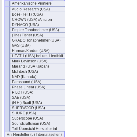
Amerikanische Pioniere
Audio Research (USA)
Bose (Teil1) (USA)
CROWN (USA) /Amcron
DYNACO (USA)
Empire Tonabnehmer (USA)
(The) Fisher (USA)
GRADO Tonabnehmer (USA)
GAS (USA)
Harman/Kardon (USA)
HEATH (USA) bei uns Heathkit
Mark Levinson (USA)
Marantz (USA+Japan)
McIntosh (USA)
NAD (Kanada)
Parasound (USA)
Phase Linear (USA)
PILOT (USA)
SAE (USA)
(H.H.) Scott (USA)
SHERWOOD (USA)
SHURE (USA)
Superscope (USA)
Soundcraftsman (USA)
Teil-Übersicht Hersteller int
Hifi Hersteller (5) Internat.(selten)