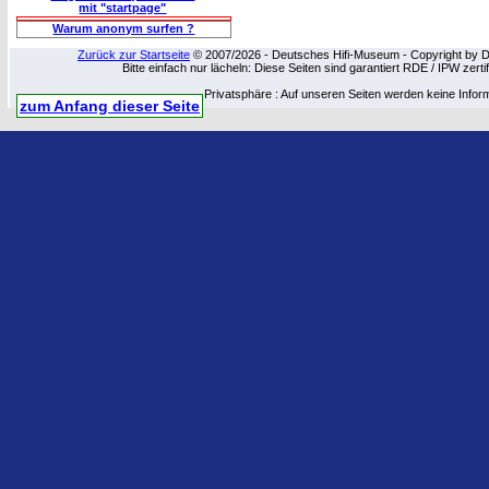
mit "startpage"
Warum anonym surfen ?
Zurück zur Startseite
© 2007/2026 - Deutsches Hifi-Museum - Copyright by Dip
Bitte einfach nur lächeln: Diese Seiten sind garantiert RDE / IPW zert
Privatsphäre : Auf unseren Seiten werden keine Infor
zum Anfang dieser Seite