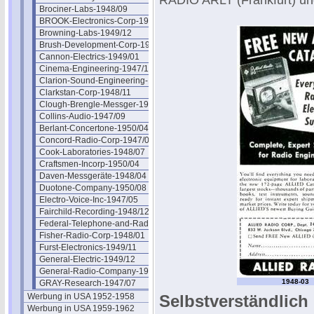
RADIO ARLT (Frankfurt) u
Brociner-Labs-1948/09
BROOK-Electronics-Corp-1947/08
Browning-Labs-1949/12
Brush-Development-Corp-1948/01
Cannon-Electrics-1949/01
Cinema-Engineering-1947/11
Clarion-Sound-Engineering-1947/06
Clarkstan-Corp-1948/11
Clough-Brengle-Messger-1949/12
Collins-Audio-1947/09
Berlant-Concertone-1950/04
Concord-Radio-Corp-1947/05
Cook-Laboratories-1948/07
Craftsmen-Incorp-1950/04
Daven-Messgeräte-1948/04
Duotone-Company-1950/08
Electro-Voice-Inc-1947/05
Fairchild-Recording-1948/12
Federal-Telephone-and-Radio-1947/05
Fisher-Radio-Corp-1948/01
Furst-Electronics-1949/11
General-Electric-1949/12
General-Radio-Company-1948/02
1948-03
GRAY-Research-1947/07
Werbung in USA 1952-1958
Selbstverständlich
Werbung in USA 1959-1962