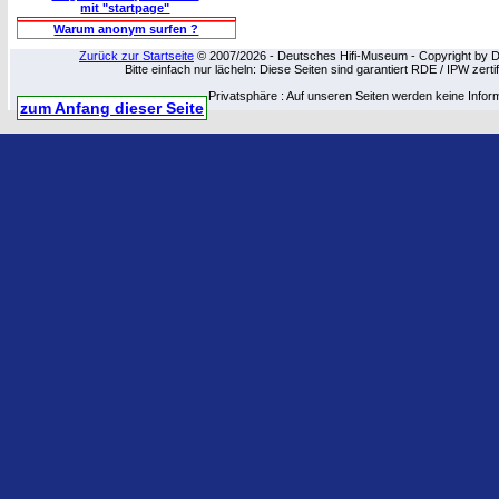
mit "startpage"
Warum anonym surfen ?
Zurück zur Startseite
© 2007/2026 - Deutsches Hifi-Museum - Copyright by Dip
Bitte einfach nur lächeln: Diese Seiten sind garantiert RDE / IPW zert
Privatsphäre : Auf unseren Seiten werden keine Infor
zum Anfang dieser Seite