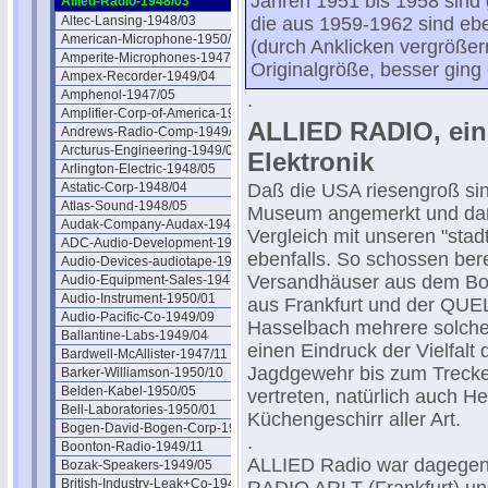
Jahren 1951 bis 1958 sind
Allied-Radio-1948/03
Altec-Lansing-1948/03
die aus 1959-1962 sind ebe
American-Microphone-1950/05
(durch Anklicken vergrößern
Amperite-Microphones-1947/11
Originalgröße, besser ging 
Ampex-Recorder-1949/04
Amphenol-1947/05
.
Amplifier-Corp-of-America-1947/05
ALLIED RADIO, ein
Andrews-Radio-Comp-1949/10
Arcturus-Engineering-1949/02
Elektronik
Arlington-Electric-1948/05
Astatic-Corp-1948/04
Daß die USA riesengroß sind
Atlas-Sound-1948/05
Museum angemerkt und daß
Audak-Company-Audax-1949/07
Vergleich mit unseren "sta
ADC-Audio-Development-1948/05
ebenfalls. So schossen bere
Audio-Devices-audiotape-1947/08
Versandhäuser aus dem Bo
Audio-Equipment-Sales-1947/06
Audio-Instrument-1950/01
aus Frankfurt und der QUE
Audio-Pacific-Co-1949/09
Hasselbach mehrere solcher
Ballantine-Labs-1949/04
einen Eindruck der Vielfal
Bardwell-McAllister-1947/11
Jagdgewehr bis zum Trecker
Barker-Williamson-1950/10
Belden-Kabel-1950/05
vertreten, natürlich auch 
Bell-Laboratories-1950/01
Küchengeschirr aller Art.
Bogen-David-Bogen-Corp-1948/03
.
Boonton-Radio-1949/11
ALLIED Radio war dagegen e
Bozak-Speakers-1949/05
British-Industry-Leak+Co-1949/01