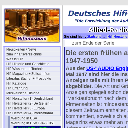
Sie sind hier :
Startseite
→
Hifi Herstelle
Radio-1948/03
zum Ende der Serie
Neuigkeiten / News
Die ersten frühen
zum Inhaltsverzeichnis
1947-1950
Was ist Hifi
Hifi Historie und Geschichte
Aus der
US-"AUDIO Engi
Hifi Wissen und Technik
Mai 1947 sind hier die In
Hifi Magazine + Zeitschriften
Literatur, Bücher + Prospekte
Anzeigen teils mit ihren 
Hifi Kataloge
abgebildet.
Die Art und Gr
Hifi Erfahrung
Anzeigen spiegelt schon d
Musikalische Historie
"Marktaufbruch" nach dem 
Hifi Hersteller (1) Deutschland
Hifi Hersteller (2) De (selten)
Firmenseiten ist mindestens
Hifi Hersteller (3) Europa
diesem Zeitraum enthalten.
Hifi Hersteller (4) International
kommentiert, soweit sich au
Werbung in USA
Magazins etwas mehr an In
Werbung in USA 1947-1951