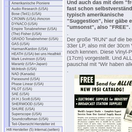
Und auch das mit dem "fr
Amerikanische Pioniere
fast schon selbstverständl
Audio Research (USA)
Bose (Teil1) (USA)
typisch amerikanische
CROWN (USA) /Amcron
"Suggestion", hier gäbe 
DYNACO (USA)
"umsonst", also "FREE".
Empire Tonabnehmer (USA)
.
(The) Fisher (USA)
Der große "RUN" auf die bes
GRADO Tonabnehmer (USA)
GAS (USA)
33er LP, also mit der 30cm V
Harman/Kardon (USA)
noch kennen. Diese Vinyl-
HEATH (USA) bei uns Heathkit
(17cm) vorgestellt. Und AL
Mark Levinson (USA)
pauschal mit "Wir haben all
Marantz (USA+Japan)
McIntosh (USA)
.
NAD (Kanada)
Parasound (USA)
Phase Linear (USA)
PILOT (USA)
SAE (USA)
(H.H.) Scott (USA)
SHERWOOD (USA)
SHURE (USA)
Superscope (USA)
Soundcraftsman (USA)
Teil-Übersicht Hersteller int
Hifi Hersteller (5) Internat.(selten)