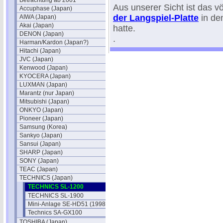
Betrachtung ab 2001
Aus unserer Sicht ist das vö
Accuphase (Japan)
der Langspiel-Platte
in de
AIWA (Japan)
Akai (Japan)
hatte.
DENON (Japan)
.
Harman/Kardon (Japan?)
Hitachi (Japan)
JVC (Japan)
Kenwood (Japan)
KYOCERA (Japan)
LUXMAN (Japan)
Marantz (nur Japan)
Mitsubishi (Japan)
ONKYO (Japan)
Pioneer (Japan)
Samsung (Korea)
Sankyo (Japan)
Sansui (Japan)
SHARP (Japan)
SONY (Japan)
TEAC (Japan)
TECHNICS (Japan)
TECHNICS SL-1200
TECHNICS SL-1900
Mini-Anlage SE-HD51 (1998)
Technics SA-GX100
TOSHIBA (Japan)