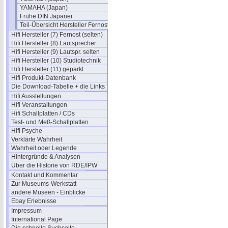
YAMAHA (Japan)
Frühe DIN Japaner
Teil-Übersicht Hersteller Fernost
Hifi Hersteller (7) Fernost (selten)
Hifi Hersteller (8) Lautsprecher
Hifi Hersteller (9) Lautspr. selten
Hifi Hersteller (10) Studiotechnik
Hifi Hersteller (11) geparkt
Hifi Produkt-Datenbank
Die Download-Tabelle + die Links
Hifi Ausstellungen
Hifi Veranstaltungen
Hifi Schallplatten / CDs
Test- und Meß-Schallplatten
Hifi Psyche
Verklärte Wahrheit
Wahrheit oder Legende
Hintergründe & Analysen
Über die Historie von RDE/IPW
Kontakt und Kommentar
Zur Museums-Werkstatt
andere Museen - Einblicke
Ebay Erlebnisse
Impressum
International Page