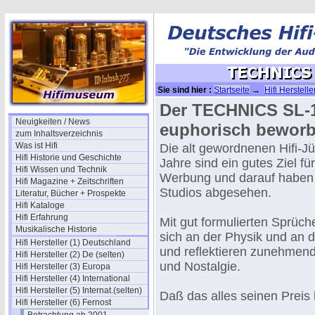
Sie sind hier :
Startseite
→
Hifi Herstelle
Der TECHNICS SL-1
Neuigkeiten / News
euphorisch bewor
zum Inhaltsverzeichnis
Was ist Hifi
Die alt gewordnenen Hifi-J
Hifi Historie und Geschichte
Jahre sind ein gutes Ziel fü
Hifi Wissen und Technik
Werbung und darauf haben e
Hifi Magazine + Zeitschriften
Studios abgesehen.
Literatur, Bücher + Prospekte
Hifi Kataloge
Hifi Erfahrung
Mit gut formulierten Sprüc
Musikalische Historie
sich an der Physik und an d
Hifi Hersteller (1) Deutschland
und reflektieren zunehmend
Hifi Hersteller (2) De (selten)
und Nostalgie.
Hifi Hersteller (3) Europa
Hifi Hersteller (4) International
Hifi Hersteller (5) Internat.(selten)
Daß das alles seinen Preis 
Hifi Hersteller (6) Fernost