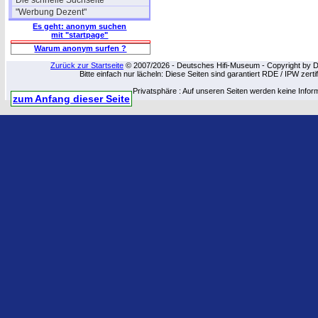
Die schnelle Suchseite
"Werbung Dezent"
Es geht: anonym suchen
mit "startpage"
Warum anonym surfen ?
Zurück zur Startseite
© 2007/2026 - Deutsches Hifi-Museum - Copyright by Dip
Bitte einfach nur lächeln: Diese Seiten sind garantiert RDE / IPW zert
Privatsphäre : Auf unseren Seiten werden keine Infor
zum Anfang dieser Seite