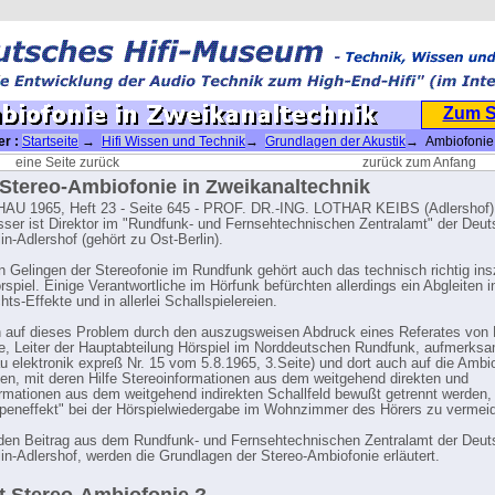
Zum 
er :
Startseite
→
Hifi Wissen und Technik
→
Grundlagen der Akustik
→ Ambiofonie 
echnik
eine Seite zurück
zurück zum Anfang
 Stereo-Ambiofonie in Zweikanaltechnik
U 1965, Heft 23 - Seite 645 - PROF. DR.-ING. LOTHAR KEIBS (Adlershof)
sser ist Direktor im "Rundfunk- und Fernsehtechnischen Zentralamt" der Deu
in-Adlershof (gehört zu Ost-Berlin).
 Gelingen der Stereofonie im Rundfunk gehört auch das technisch richtig ins
spiel. Einige Verantwortliche im Hörfunk befürchten allerdings ein Abgleiten in
ts-Effekte und in allerlei Schallspielereien.
 auf dieses Problem durch den auszugsweisen Abdruck eines Referates von 
e, Leiter der Hauptabteilung Hörspiel im Norddeutschen Rundfunk, aufmerk
u elektronik expreß Nr. 15 vom 5.8.1965, 3.Seite) und dort auch auf die Ambi
en, mit deren Hilfe Stereoinformationen aus dem weitgehend direkten und
mationen aus dem weitgehend indirekten Schallfeld bewußt getrennt werden,
eneffekt" bei der Hörspielwiedergabe im Wohnzimmer des Hörers zu vermei
den Beitrag aus dem Rundfunk- und Fernsehtechnischen Zentralamt der Deu
lin-Adlershof, werden die Grundlagen der Stereo-Ambiofonie erläutert.