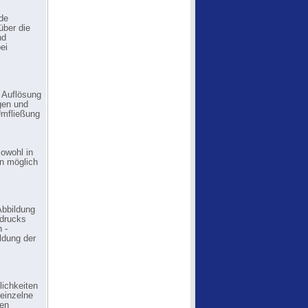
de
über die
nd
ei
e Auflösung
agen und
Umfließung
sowohl in
en möglich
Abbildung
drucks
 -
ldung der
ichkeiten
 einzelne
nen