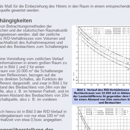
ls Maß für die Einbeziehung des Hörers in den Raum in einem entsprechend
lquelle gewertet werden.
hängigkeiten
von Betrachtungsmethoden der
chen und der statistischen Raumakustik
gewiesen werden, daß der zeitliche
es R/D-Verhältnisses vom Volumen und
Nachhallzeit des Aufnahmeraumes und
and des Beobachters zum Schallereignis
ine Vorstellung vom zeitlichen Verlauf
informationen in einem großen Raum zu
t in Bild 1 und 2 für einen
aum von 10.000 m³ die Schallenergie
lnen Reflexionen, bezogen auf die
es direkten Schalles, als Funktion der
fferenz dargestellt, und zwar in Bild 1 für
tand des Beobachters von 24m von der
Bild 1. Verlauf des R/D-Verhältnisses
le, also z. B. im hinteren Parkett, und im
Rechteckraum von 10.000 m3 in Abhäng
r einen Abstand des Beobachters von 10m
der Lautzeitdifferenz At gegenüber dem 
challquelle, also z. B. im vorderen
für einen Abstand von 24m zwischen S
und Beobachter
ch hierzu ist in Bild 3 der R/D-Verlauf in
edergaberaum von nur etwa 100 m³ mit
hhallzeit von etwa 0,5sec angegeben.