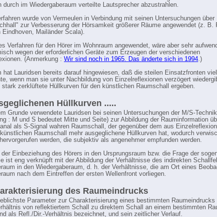
n durch im Wiedergaberaum verteilte Lautsprecher abzustrahlen.
rfahren wurde von Vermeulen in Verbindung mit seinen Untersuchungen über
chhall" zur Verbesserung der Hörsamkeit größerer Räume angewendet (z. B. P
n Eindhoven, Mailänder Scala).
es Verfahren für den Hörer im Wohnraum angewendet, wäre aber sehr aufwen
sch wegen der erforderlichen Geräte zum Erzeugen der verschiedenen
lexionen. (Anmerkung :
Wir sind noch in 1965. Das änderte sich in 1994
.)
hat Lauridsen bereits darauf hingewiesen, daß die steilen Einsatzfronten viel
te, wenn man sie unter Nachbildung von Einzelreflexionen verzögert wiedergi
h stark zerklüftete Hüllkurven für den künstlichen Raumschall ergeben.
sgeglichenen Hüllkurven .....
m Grunde verwendete Lauridsen bei seinen Untersuchungen der M/S-Technik
g : M und S bedeutet Mitte und Seite) zur Abbildung der Rauminformation üb
anal als S-Signal wahren Raumschall, der gegenüber dem aus Einzelreflexio
n künstlichen Raumschall mehr ausgeglichene Hüllkurven hat, wodurch verwis
hervorgerufen werden, die subjektiv als angenehmer empfunden werden.
 der Einbeziehung des Hörers in den Ursprungsraum bzw. die Frage der soge
e ist eng verknüpft mit der Abbildung der Verhältnisse des indirekten Schallfe
aum in den Wiedergaberaum, d. h. der Verhältnisse, die am Ort eines Beoba
aum nach dem Eintreffen der ersten Wellenfront vorliegen.
arakterisierung des Raumeindrucks
blichste Parameter zur Charakterisierung eines bestimmten Raumeindrucks 
rhältnis von reflektiertem Schall zu direktem Schall an einem bestimmten R
d als Refl./Dir.-Verhältnis bezeichnet, und sein zeitlicher Verlauf.