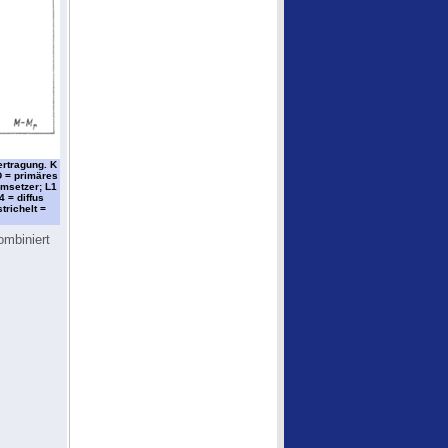
ertragung. K
D = primäres
msetzer; L1
 = diffus
trichelt =
ombiniert