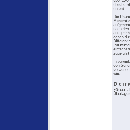
über zwei
übliche S
unten).
Die Raumi
Monomikro
aufgenomm
nach den
ausgerich
denen dur
Differenti
Rauminfor
einfachst
zugeführt 
In verein
den Seite
verwendet
wird.
Die ma
Für den a
Überlager
.