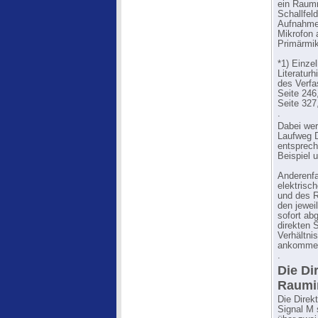
ein Raumm
Schallfeld
Aufnahmes
Mikrofon
Primärmik
*1) Einze
Literatur
des Verfa
Seite 246
Seite 327
.
Dabei wer
Laufweg D
entsprech
Beispiel 
Anderenfa
elektrisc
und des R
den jewei
sofort ab
direkten 
Verhältni
ankomme
.
Die Di
Raumi
Die Direk
Signal M s