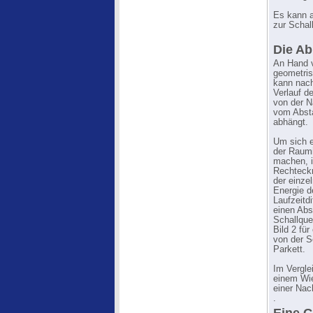
Es kann a
zur Schal
Die Ab
An Hand 
geometris
kann nach
Verlauf d
von der 
vom Abst
abhängt.
Um sich e
der Raum
machen, is
Rechteckr
der einze
Energie d
Laufzeitdi
einen Abs
Schallquel
Bild 2 fü
von der S
Parkett.
Im Verglei
einem Wi
einer Nac
.