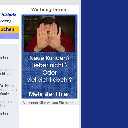
- Werbung Dezent -
Suchen
in
tschen
zenierte
 billige
Dr. Heinz
sam gemacht
ofonie
 um u.a.
Mit einem Klick wissen Sie mehr . .
den.
tschen