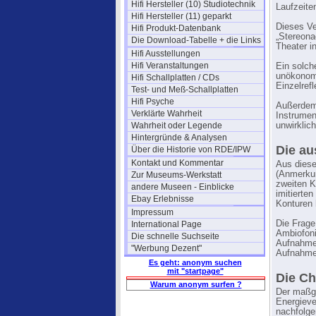
Hifi Hersteller (10) Studiotechnik
Laufzeite
Hifi Hersteller (11) geparkt
Dieses Ve
Hifi Produkt-Datenbank
„Stereona
Die Download-Tabelle + die Links
Theater i
Hifi Ausstellungen
Hifi Veranstaltungen
Ein solch
unökonomi
Hifi Schallplatten / CDs
Einzelref
Test- und Meß-Schallplatten
Hifi Psyche
Außerdem 
Verklärte Wahrheit
Instrumen
Wahrheit oder Legende
unwirklic
Hintergründe & Analysen
Die au
Über die Historie von RDE/IPW
Kontakt und Kommentar
Aus diese
(Anmerkun
Zur Museums-Werkstatt
zweiten K
andere Museen - Einblicke
imitierte
Ebay Erlebnisse
Konturen 
Impressum
Die Frage
International Page
Ambiofoni
Die schnelle Suchseite
Aufnahmer
"Werbung Dezent"
Aufnahmer
Es geht: anonym suchen
mit "startpage"
Die Ch
Warum anonym surfen ?
Der maßge
Energieve
nachfolgen