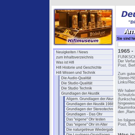
Sie sind hi
Zweikanalt
1965 -
Neuigkeiten / News
FUNKSCHA
zum Inhaltsverzeichnis
Der Verfa
Was ist Hifi
Post, Berl
Hifi Historie und Geschichte
Hifi Wissen und Technik
Zum guten
Die Audio-Qualität
Stereo-Hör
Links/Rech
Die Studio-Qualität
Die Studio Technik
Wir haben
Grundlagen der Akustik
Schruitzk
Allgem. Grundlagen der Akustik
(funkscha
hingewies
Grundlagen der Akustik 1988
Rauminfor
Grundlagen der Stereotechnik
den „Ramp
Grundlagen - Das Ohr
Das "eigene" Ohr testen
Im folgen
Das "eigene" Ohr im Alter
Post, Ber
Die naturgetreue Wiedergabe
Die Loudness-Grundlagen