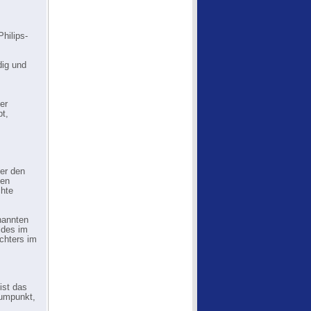
hilips-
dig und
er
bt,
er den
nen
chte
nannten
ldes im
chters im
ist das
aumpunkt,