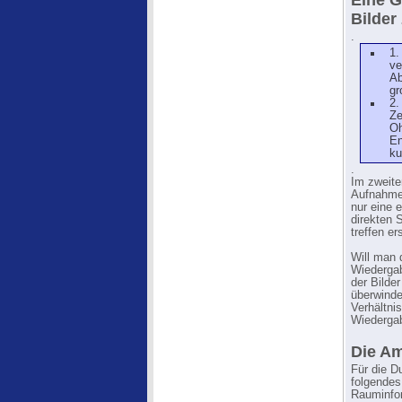
Eine G
Bilder 
.
1.
ve
Ab
gr
2.
Ze
Oh
En
ku
.
Im zweite
Aufnahme
nur eine 
direkten S
treffen er
Will man 
Wiedergab
der Bilder
überwinde
Verhältn
Wiederga
Die Am
Für die D
folgendes
Rauminfor