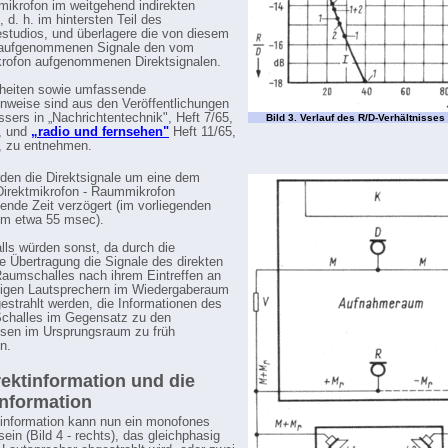
ikrofon im weitgehend indirekten
, d. h. im hintersten Teil des
tudios, und überlagere die von diesem
 aufgenommenen Signale den vom
rofon aufgenommenen Direktsignalen.
lheiten sowie umfassende
hinweise sind aus den Veröffentlichungen
ssers in „Nachrichtentechnik", Heft 7/65,
Bild 3. Verlauf des R/D-Verhältnisses
, und
„radio und fernsehen"
Heft 11/65,
, zu entnehmen.
den die Direktsignale um eine dem
irektmikrofon - Raummikrofon
ende Zeit verzögert (im vorliegenden
um etwa 55 msec).
lls würden sonst, da durch die
he Übertragung die Signale des direkten
aumschalles nach ihrem Eintreffen an
ligen Lautsprechern im Wiedergaberaum
gestrahlt werden, die Informationen des
Schalles im Gegensatz zu den
ssen im Ursprungsraum zu früh
n.
rektinformation und die
nformation
tinformation kann nun ein monofones
ein (Bild 4 - rechts), das gleichphasig