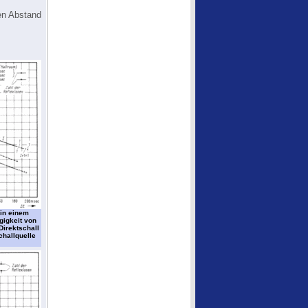
en Abstand
 in einem
igkeit von
Direktschall
challquelle