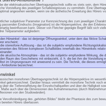
t Stereo-Ambiofonie ?
be der elektroakustischen Übertragungstechnik sollte es stets sein, dem Höre
che Vorstellung des jeweiligen Schallereignisses zu vermitteln. Eine Übertra
optimal angesehen werden, wenn sie die ästhetische Erwartung des Hörers vol
tlicher subjektiver Parameter zur Kennzeichnung des zum jeweiligen Charakt
g passenden Eindrucks (Imagination] ist die Hörperspektive, die den Erlebnis
nartig beeinflussen kann. Dieser von Fletcher geprägte Begriff läßt sich vielle
rei Teilparameter aufgliedern:
 den Hörwinkel - das ist derjenige Öffnungswinkel, unter dem das fiktive Scha
rer erscheint;
 die stereofone Auflösung - das ist die subjektiv empfundene Richtungslokalis
ementen des fiktiven komplexen Schallbildes innerhalb des Hörwinkels relativ
einander;
 die akustische Atmosphäre - das ist die subjektiv empfundene Wirkung, die 
 den Raum des Geschehens mit einbezieht, d. h. die bei ihm die Vorstellung e
lbst im Ursprungsraum mit anwesend zu sein. Die Technik, die dieses ermögli
s Ambiofonie bezeichnet.
rwinkel
lassischen monofonen Übertragungstechnik ist die Hörperspektive im wesentl
nkel gekennzeichnet. Darüber hinaus vermittelt die monofone Technik noch e
g über die Tiefenstaffelung der Einzelschallquellen und über die Halligkeit sow
 Maße auch über die Dimensionen des Aufnahmeraumes (durch Wahrnehmun
flexionen von den Studiowänden).
re Vervollständigung des „gehörten Bildes" bleibt der Phantasie des zum bew
n bereiten Hörers überlassen.