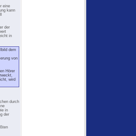
r eine
gung kann
l
er der
wert
icht in
llbild dem
ierung von
den Hörer
rweckt,
cht, wird
ichen durch
ine
ie in
g der
ußten