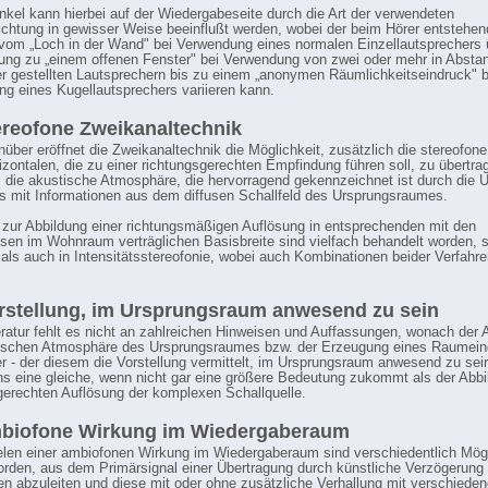
nkel kann hierbei auf der Wiedergabeseite durch die Art der verwendeten
ichtung in gewisser Weise beeinflußt werden, wobei der beim Hörer entstehen
vom „Loch in der Wand" bei Verwendung eines normalen Einzellautsprechers 
rung zu „einem offenen Fenster" bei Verwendung von zwei oder mehr in Absta
r gestellten Lautsprechern bis zu einem „anonymen Räumlichkeitseindruck" b
g eines Kugellautsprechers variieren kann.
ereofone Zweikanaltechnik
ber eröffnet die Zweikanaltechnik die Möglichkeit, zusätzlich die stereofon
rizontalen, die zu einer richtungsgerechten Empfindung führen soll, zu übertr
die akustische Atmosphäre, die hervorragend gekennzeichnet ist durch die 
s mit Informationen aus dem diffusen Schallfeld des Ursprungsraumes.
 zur Abbildung einer richtungsmäßigen Auflösung in entsprechenden mit den
ssen im Wohnraum verträglichen Basisbreite sind vielfach behandelt worden, 
- als auch in Intensitätsstereofonie, wobei auch Kombinationen beider Verfahr
rstellung, im Ursprungsraum anwesend zu sein
teratur fehlt es nicht an zahlreichen Hinweisen und Auffassungen, wonach der 
tischen Atmosphäre des Ursprungsraumes bzw. der Erzeugung eines Raumein
r - der diesem die Vorstellung vermittelt, im Ursprungsraum anwesend zu sein
s eine gleiche, wenn nicht gar eine größere Bedeutung zukommt als der Abbi
gerechten Auflösung der komplexen Schallquelle.
mbiofone Wirkung im Wiedergaberaum
len einer ambiofonen Wirkung im Wiedergaberaum sind verschiedentlich Mögl
worden, aus dem Primärsignal einer Übertragung durch künstliche Verzögerung
en abzuleiten und diese mit oder ohne zusätzliche Verhallung mit verschiede