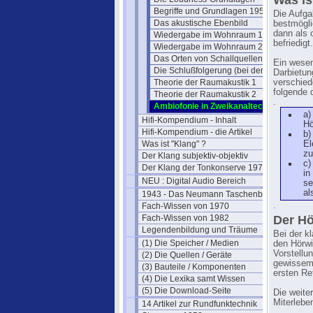
Was is
Begriffe und Grundlagen 1957
Die Aufga
Das akustische Ebenbild
bestmögli
dann als 
Wiedergabe im Wohnraum 1
befriedigt.
Wiedergabe im Wohnraum 2
Das Orten von Schallquellen
Ein wesen
Die Schlußfolgerung (bei der Ortung)
Darbietun
Theorie der Raumakustik 1
verschiede
folgende d
Theorie der Raumakustik 2
.
Ambiofonie in Zweikanaltechnik
a)
Hifi-Kompendium - Inhalt
Hö
Hifi-Kompendium - die Artikel
b)
Was ist "Klang" ?
El
zu
Der Klang subjektiv-objektiv
c)
Der Klang der Tonkonserve 1979
in
NEU : Digital Audio Bereich
se
al
1943 - Das Neumann Taschenbuch
.
Fach-Wissen von 1970
Fach-Wissen von 1982
Der Hö
Legendenbildung und Träume
Bei der k
(1) Die Speicher / Medien
den Hörwi
Vorstellun
(2) Die Quellen / Geräte
gewissem
(3) Bauteile / Komponenten
ersten Re
(4) Die Lexika samt Wissen
(5) Die Download-Seite
Die weite
Miterlebe
14 Artikel zur Rundfunktechnik