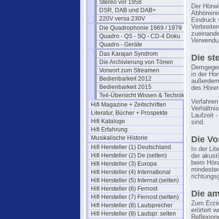
Stereo vor 1958
Der Hörwi
DSR, DAB und DAB+
Abhöreinr
220V versa 230V
Eindruck 
Verbreite
Die Quadrophonie 1969 / 1979
zueinande
Quadro - QS - SQ - CD-4 Doku
Verwendun
Quadro - Geräte
Das Karajan Syndrom
Die st
Die Archivierung von Tönen
Demgegenü
Vorwort zum Streamen
in der Ho
Bedienbarkeit 2012
außerdem 
Bedienbarkeit 2015
des Hörer
Teil-Übersicht Wissen & Technik
Verfahren
Hifi Magazine + Zeitschriften
Verhältni
Literatur, Bücher + Prospekte
Laufzeit 
Hifi Kataloge
sind.
Hifi Erfahrung
Musikalische Historie
Die Vo
Hifi Hersteller (1) Deutschland
In der Li
Hifi Hersteller (2) De (selten)
der akus
beim Höre
Hifi Hersteller (3) Europa
mindesten
Hifi Hersteller (4) International
richtungs
Hifi Hersteller (5) Internat.(selten)
Hifi Hersteller (6) Fernost
Die a
Hifi Hersteller (7) Fernost (selten)
Zum Erzie
Hifi Hersteller (8) Lautsprecher
erörtert 
Hifi Hersteller (9) Lautspr. selten
Reflexion