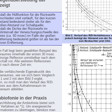
egenüberstellung der
zeigt
 daß die Hüllfunktion für die Rückwürfe
rschieden steil verläuft, für den kurzen
stand bedeutend steiler als für den
oßen Abstand zur Schallquelle;
 daß die Dichte der Rückwürfe im
itintervall der Verwischungsschwelle des
res (ca. 50 msec) im Falle der großen
Bild 2. Verlauf des R/D-Verhältnisses w
jedoch beträgt der Abstand von der Sc
tfernung bedeutend größer ist als bei der
zum Beobachter jetzt 10m
rzen Entfernung.
n Fall liegt beim gewählten Beispiel des
raumes innerhalb der ersten 30 msec
einzige Reflexion unmittelbar nach dem
chall vor. Alle weiteren Reflexionen
st nach dieser Zeit ein.
die verfälschende Eigenakustik des
eraumes, wie sie sich beim Vergleich
 1 und 2 mit dem Bild 3 ergibt,
n, so muß man den Verlauf des R/D-
isses aus dem Aufnahmeraum im
beraum abbilden.
biofonie in der Praxis
urchführung der Ambiofonie bietet sich
 Verfahren an *1). Um energiereiche
mationen zu übertragen, benütze man