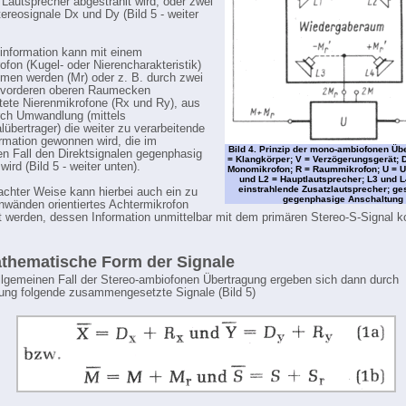
 Lautsprecher abgestrahlt wird, oder zwei
tereosignale Dx und Dy (Bild 5 - weiter
nformation kann mit einem
fon (Kugel- oder Nierencharakteristik)
en werden (Mr) oder z. B. durch zwei
 vorderen oberen Raumecken
tete Nierenmikrofone (Rx und Ry), aus
ch Umwandlung (mittels
alübertrager) die weiter zu verarbeitende
mation gewonnen wird, die im
Bild 4. Prinzip der mono-ambiofonen Üb
en Fall den Direktsignalen gegenphasig
= Klangkörper; V = Verzögerungsgerät; 
wird (Bild 5 - weiter unten).
Monomikrofon; R = Raummikrofon; U = U
und L2 = Hauptlautsprecher; L3 und L4
einstrahlende Zusatzlautsprecher; ges
fachter Weise kann hierbei auch ein zu
gegenphasige Anschaltung
nwänden orientiertes Achtermikrofon
 werden, dessen Information unmittelbar mit dem primären Stereo-S-Signal k
thematische Form der Signale
llgemeinen Fall der Stereo-ambiofonen Übertragung ergeben sich dann durch
ung folgende zusammengesetzte Signale (Bild 5)