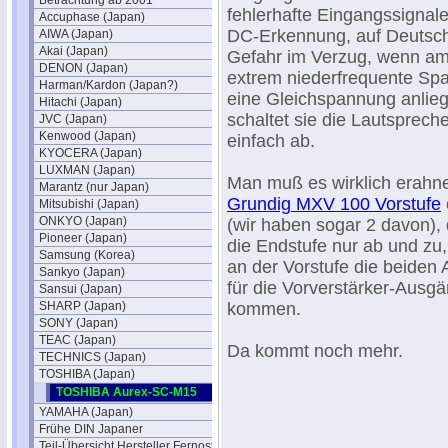
Betrachtung ab 2001
fehlerhafte Eingangssignal
Accuphase (Japan)
DC-Erkennung, auf Deutsch, 
AIWA (Japan)
Akai (Japan)
Gefahr im Verzug, wenn am
DENON (Japan)
extrem niederfrequente Sp
Harman/Kardon (Japan?)
eine Gleichspannung anlie
Hitachi (Japan)
schaltet sie die Lautspreche
JVC (Japan)
Kenwood (Japan)
einfach ab.
KYOCERA (Japan)
LUXMAN (Japan)
Man muß es wirklich erahne
Marantz (nur Japan)
Grundig MXV 100 Vorstufe
Mitsubishi (Japan)
ONKYO (Japan)
(wir haben sogar 2 davon),
Pioneer (Japan)
die Endstufe nur ab und z
Samsung (Korea)
an der Vorstufe die beiden
Sankyo (Japan)
für die Vorverstärker-Ausgä
Sansui (Japan)
SHARP (Japan)
kommen.
SONY (Japan)
TEAC (Japan)
Da kommt noch mehr.
TECHNICS (Japan)
TOSHIBA (Japan)
TOSHIBA Aurex-SC-M15
YAMAHA (Japan)
Frühe DIN Japaner
Teil-Übersicht Hersteller Fernost