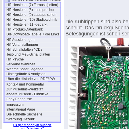
Hifi Hersteller (7) Fernost (selten)
Hifi Hersteller (8) Lautsprecher
.
Hifi Hersteller (9) Lautspr. selten
Hifi Hersteller (10) Studiotechnik
Die Kühlrippen sind also be
Hifi Hersteller (11) geparkt
scheint. Das Druckgußgehä
Hifi Produkt-Datenbank
Befestigungen ist schon sehr
Die Download-Tabelle + die Links
Hifi Ausstellungen
Hifi Veranstaltungen
Hifi Schallplatten / CDs
Test- und Meß-Schallplatten
Hifi Psyche
Verklärte Wahrheit
Wahrheit oder Legende
Hintergründe & Analysen
Über die Historie von RDE/IPW
Kontakt und Kommentar
Zur Museums-Werkstatt
andere Museen - Einblicke
Ebay Erlebnisse
Impressum
International Page
Die schnelle Suchseite
"Werbung Dezent"
Es geht: anonym suchen
mit "startpage"