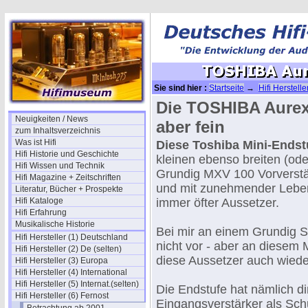
Sie sind hier :
Startseite
→
Hifi Herstelle
Die TOSHIBA Aurex-
Neuigkeiten / News
aber fein
zum Inhaltsverzeichnis
Was ist Hifi
Diese Toshiba Mini-Endst
Hifi Historie und Geschichte
kleinen ebenso breiten (od
Hifi Wissen und Technik
Grundig MXV 100 Vorverstä
Hifi Magazine + Zeitschriften
und mit zunehmender Lebe
Literatur, Bücher + Prospekte
Hifi Kataloge
immer öfter Aussetzer.
Hifi Erfahrung
Musikalische Historie
Bei mir an einem Grundig
Hifi Hersteller (1) Deutschland
nicht vor - aber an diesem
Hifi Hersteller (2) De (selten)
diese Aussetzer auch wiede
Hifi Hersteller (3) Europa
Hifi Hersteller (4) International
Hifi Hersteller (5) Internat.(selten)
Die Endstufe hat nämlich di
Hifi Hersteller (6) Fernost
Eingangsverstärker als Sc