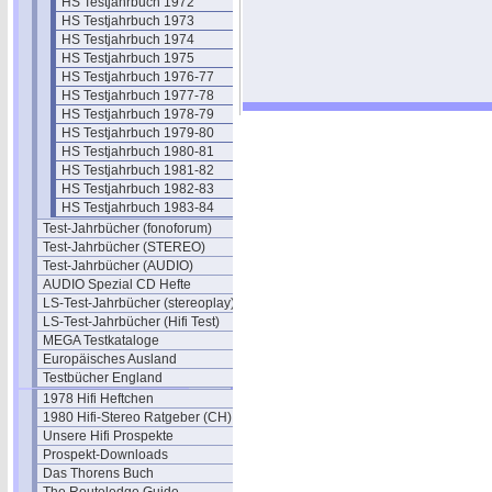
HS Testjahrbuch 1972
HS Testjahrbuch 1973
HS Testjahrbuch 1974
HS Testjahrbuch 1975
HS Testjahrbuch 1976-77
HS Testjahrbuch 1977-78
HS Testjahrbuch 1978-79
HS Testjahrbuch 1979-80
HS Testjahrbuch 1980-81
HS Testjahrbuch 1981-82
HS Testjahrbuch 1982-83
HS Testjahrbuch 1983-84
Test-Jahrbücher (fonoforum)
Test-Jahrbücher (STEREO)
Test-Jahrbücher (AUDIO)
AUDIO Spezial CD Hefte
LS-Test-Jahrbücher (stereoplay)
LS-Test-Jahrbücher (Hifi Test)
MEGA Testkataloge
Europäisches Ausland
Testbücher England
1978 Hifi Heftchen
1980 Hifi-Stereo Ratgeber (CH)
Unsere Hifi Prospekte
Prospekt-Downloads
Das Thorens Buch