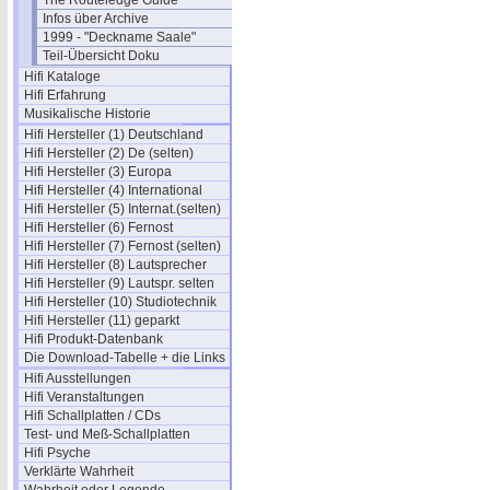
The Routeledge Guide
Infos über Archive
1999 - "Deckname Saale"
Teil-Übersicht Doku
Hifi Kataloge
Hifi Erfahrung
Musikalische Historie
Hifi Hersteller (1) Deutschland
Hifi Hersteller (2) De (selten)
Hifi Hersteller (3) Europa
Hifi Hersteller (4) International
Hifi Hersteller (5) Internat.(selten)
Hifi Hersteller (6) Fernost
Hifi Hersteller (7) Fernost (selten)
Hifi Hersteller (8) Lautsprecher
Hifi Hersteller (9) Lautspr. selten
Hifi Hersteller (10) Studiotechnik
Hifi Hersteller (11) geparkt
Hifi Produkt-Datenbank
Die Download-Tabelle + die Links
Hifi Ausstellungen
Hifi Veranstaltungen
Hifi Schallplatten / CDs
Test- und Meß-Schallplatten
Hifi Psyche
Verklärte Wahrheit