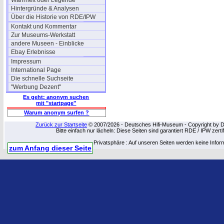
Wahrheit oder Legende
Hintergründe & Analysen
Über die Historie von RDE/IPW
Kontakt und Kommentar
Zur Museums-Werkstatt
andere Museen - Einblicke
Ebay Erlebnisse
Impressum
International Page
Die schnelle Suchseite
"Werbung Dezent"
Es geht: anonym suchen
mit "startpage"
Warum anonym surfen ?
Zurück zur Startseite
© 2007/2026 - Deutsches Hifi-Museum - Copyright by Dip
Bitte einfach nur lächeln: Diese Seiten sind garantiert RDE / IPW zert
Privatsphäre : Auf unseren Seiten werden keine Infor
zum Anfang dieser Seite