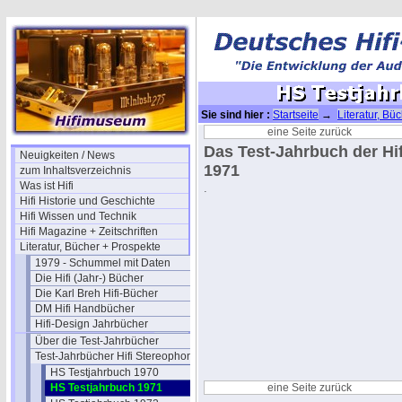
Sie sind hier :
Startseite
→
Literatur, Bü
Testjahrbuch 1971
eine Seite zurück
Das Test-Jahrbuch der Hi
Neuigkeiten / News
1971
zum Inhaltsverzeichnis
Was ist Hifi
.
Hifi Historie und Geschichte
Hifi Wissen und Technik
Hifi Magazine + Zeitschriften
Literatur, Bücher + Prospekte
1979 - Schummel mit Daten
Die Hifi (Jahr-) Bücher
Die Karl Breh Hifi-Bücher
DM Hifi Handbücher
Hifi-Design Jahrbücher
Über die Test-Jahrbücher
Test-Jahrbücher Hifi Stereophonie
HS Testjahrbuch 1970
HS Testjahrbuch 1971
eine Seite zurück