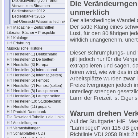
Die Archivierung von Tönen
Die Verändeurnge
Vorwort zum Streamen
unmerklich
Bedienbarkeit 2012
Bedienbarkeit 2015
Der altersbedingte Wandel
Teil-Übersicht Wissen & Technik
Der satte Klang eines schwe
Hifi Magazine + Zeitschriften
Lust, für den 80jährigen je
Literatur, Bücher + Prospekte
Hifi Kataloge
wirklich unangenehm, unertr
Hifi Erfahrung
Musikalische Historie
Dieser Schrumpfungs- und
Hifi Hersteller (1) Deutschland
gilt jedoch nur für die Ver
Hifi Hersteller (2) De (selten)
Hifi Hersteller (3) Europa
extrapolieren und sagen, da
Hifi Hersteller (4) International
hören wird, wie wir das in
Hifi Hersteller (5) Internat.(selten)
Arbeitsplätze wurden zwar i
Hifi Hersteller (6) Fernost
Freizeitvergnügen jedoch i
Hifi Hersteller (7) Fernost (selten)
unterliegt strengen gesetzl
Hifi Hersteller (8) Lautsprecher
Hifi Hersteller (9) Lautspr. selten
Lärm der Freizeit ist Eigen
Hifi Hersteller (10) Studiotechnik
Hifi Hersteller (11) geparkt
Warum drehen Verkä
Hifi Produkt-Datenbank
Die Download-Tabelle + die Links
Auf der Stuttgarter HiFi-M
Hifi Ausstellungen
"Lärmpegel" von 115 dB ge
Hifi Veranstaltungen
Hifi Schallplatten / CDs
Richtlinie VDI 2058 Blatt 