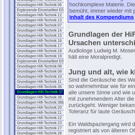
hochkomplexe Materie. Die
Grundlagen Hifi-Technik 06
Ergänzende Einzelartikel E01
bemüht, immer wieder mit p
Grundlagen Hifi-Technik 12
Inhalt des Kompendiums
Grundlagen Hifi-Technik 13
.
Grundlagen Hifi-Technik 07
Grundlagen Hifi-Technik 14
Grundlagen der HiF
Grundlagen Hifi-Technik 15
Grundlagen Hifi-Technik 16
Ursachen unterschi
Grundlagen Hifi-Technik 17
Audiologe Ludwig M. Moser
Grundlagen Hifi-Technik 18
Grundlagen Hifi-Technik 19
hält eine Moralpredigt.
Ergänzende Einzelartikel E02
Grundlagen Hifi-Technik 08
Jung und alt, wie k
Grundlagen Hifi-Technik 09
Grundlagen Hifi-Technik 10
Sind die Geräusche des Wal
Grundlagen Hifi-Technik 11
so wahrnehmbar wie für ein
Grundlagen Hifi-Technik 36
alle unsere Sinne und wie 
Grundlagen Hifi-Technik 37
Grundlagen Hifi-Technik 38
mit zunehmendem Alter die 
Grundlagen Hifi-Technik 38b
zurückgeht. Weniger bekann
Grundlagen Hifi-Technik 20
Toleranz für laute Geräusch
Grundlagen Hifi-Technik 21
Grundlagen Hifi-Technik 22
Grundlagen Hifi-Technik 23
Ein Waldspaziergang wird 
Grundlagen Hifi-Technik 27
registriert als von älteren 
Grundlagen Hifi-Technik 28