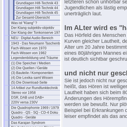
letzteren schon unhörbar se
Grundlagen Hifi-Technik 43
Jugendlichen als lästig em
Grundlagen Hifi-Technik 44
Grundlagen Hifi-Technik 45
unerträglich laut.
Zur Gesamt-Übersicht
Was ist "Klang" ?
Im ALter wird es "h
Der Klang subjektiv-objektiv
Der Klang der Tonkonserve 1979
Das Hörfeld des Menschen 
NEU : Digital Audio Bereich
Kurven gleicher Lautheit, d
1943 - Das Neumann Taschenbuch
Alter um 20 Jahre bestimmt
Fach-Wissen von 1970
eines 80jährigen Mannes ei
Fach-Wissen von 1982
Legendenbildung und Träume
ist deutlich sichtbar geschr
(1) Die Speicher / Medien
(2) Die Quellen / Geräte
und nicht nur gesc
(3) Bauteile / Komponenten
(4) Die Lexika samt Wissen
Sie ist jedoch nicht nur ges
(5) Die Download-Seite
heißt, das Hören ist wellig
14 Artikel zur Rundfunktechnik
Lautheit haben sich beim 8
Stereo vor 1958
DSR, DAB und DAB+
Änderungen des Hörempfind
220V versa 230V
werden sie bewußt. Nur pl
Die Quadrophonie 1969 / 1979
Beispiel bei Erkrankungen de
Quadro - QS - SQ - CD-4 Doku
leiser empfindet als das an
Quadro - Geräte
Das Karajan Syndrom