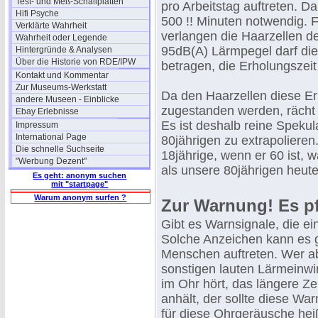
Test- und Meß-Schallplatten
pro Arbeitstag auftreten. D
Hifi Psyche
500 !! Minuten notwendig. F
Verklärte Wahrheit
verlangen die Haarzellen d
Wahrheit oder Legende
95dB(A) Lärmpegel darf di
Hintergründe & Analysen
Über die Historie von RDE/IPW
betragen, die Erholungszeit
Kontakt und Kommentar
Zur Museums-Werkstatt
Da den Haarzellen diese Er
andere Museen - Einblicke
zugestanden werden, rächt 
Ebay Erlebnisse
Es ist deshalb reine Spekul
Impressum
International Page
80jährigen zu extrapoliere
Die schnelle Suchseite
18jährige, wenn er 60 ist, w
"Werbung Dezent"
als unsere 80jährigen heute
Es geht: anonym suchen
mit "startpage"
Warum anonym surfen ?
Zur Warnung! Es pf
Gibt es Warnsignale, die e
Solche Anzeichen kann es g
Menschen auftreten. Wer a
sonstigen lauten Lärmeinwi
im Ohr hört, das längere Z
anhält, der sollte diese W
für diese Ohrgeräusche heiß