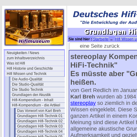
Sie sind hier :
Startseite
→
Hifi Wissen 
Technik 37
eine Seite zurück
Neuigkeiten / News
stereoplay Kompen
zum Inhaltsverzeichnis
HiFi-Technik"
Was ist Hifi
Hifi Historie und Geschichte
Es müsste aber "G
Hifi Wissen und Technik
Die Audio-Qualität
heißen.
Die Studio-Qualität
von Gert Redlich im Janua
Die Studio Technik
Grundlagen der Akustik
Karl Breh
wurden ab 1984 
Hifi-Kompendium - Inhalt
stereoplay
so ziemlich in d
Hifi-Kompendium - die Artikel
Wissen eingeklebt. Diese 
Das Vorwort von Karl Breh
ganzen Artikel in einem 
Grundlagen Hifi-Technik 01
Grundlagen Hifi-Technik 02
Meinung sind diese Artikel h
Grundlagen Hifi-Technik 03
allgemeine akustische Grund
Grundlagen Hifi-Technik 04
Aufmerksamkeit und gezielt
Grundlagen Hifi-Technik 05