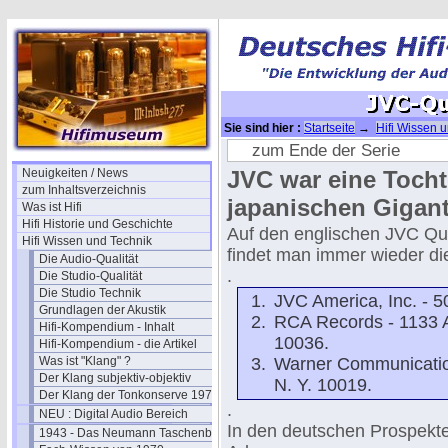
Sie sind hier :
Startseite
→
Hifi Wissen 
zum Ende der Serie
Neuigkeiten / News
JVC war eine Tocht
zum Inhaltsverzeichnis
japanischen Gigan
Was ist Hifi
Hifi Historie und Geschichte
Auf den englischen JVC Qu
Hifi Wissen und Technik
findet man immer wieder di
Die Audio-Qualität
.
Die Studio-Qualität
Die Studio Technik
JVC America, Inc. - 5
Grundlagen der Akustik
RCA Records - 1133 A
Hifi-Kompendium - Inhalt
10036.
Hifi-Kompendium - die Artikel
Was ist "Klang" ?
Warner Communication
Der Klang subjektiv-objektiv
N. Y. 10019.
Der Klang der Tonkonserve 1979
.
NEU : Digital Audio Bereich
In den deutschen Prospekte
1943 - Das Neumann Taschenbuch