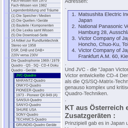
Adressen:
Fach-Wissen von 1970
Fach-Wissen von 1982
.
Legendenbildung und Träume
Matsushita Electric I
(1) Die Speicher / Medien
Japan
(2) Die Quellen / Geräte
(3) Bauteile / Komponenten
National Panasonic Ve
(4) Die Lexika samt Wissen
Hamburg 28, Ausschlä
(5) Die Download-Seite
Victor Company of Ja
14 Artikel zur Rundfunktechnik
Honcho, Chuo-Ku, To
Stereo vor 1958
Victor Company of Jap
DSR, DAB und DAB+
220V versa 230V
Frankfurt A.M. 60, Ki
Die Quadrophonie 1969 / 1979
.
Quadro - QS - SQ - CD-4 Doku
Und JVC - die "Japan Victo
Quadro - Geräte
Victor entwickelte CD-4 De
JVC-Quadro
MARANTZ-Quadro
als die QS/SQ-Matrix-Techn
ONKYO-Quadro
genauso komplex und kritisc
PIONEER-Quadro
Quadro-Techniken.
1973 - Pioneer QX-949 (A)
.
SANSUI-Quadro
SANYO-Quadro
KT aus Österreich 
SHURE USA
Zusatzgeräten :
SONY-Quadro
TECHNICS-Quadro
Prinzipiell gab es in Japa
GRUNDIG-Quadro Geräte