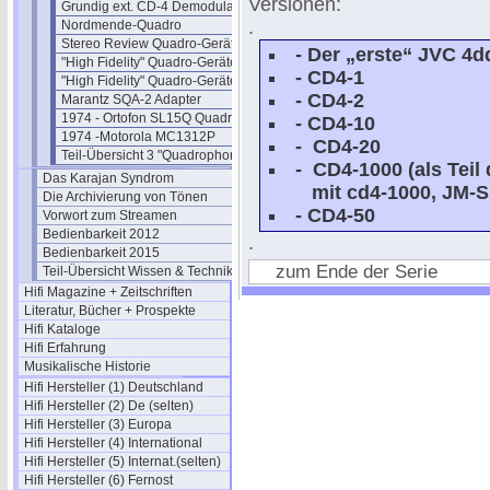
Versionen:
Grundig ext. CD-4 Demodulator
.
Nordmende-Quadro
Stereo Review Quadro-Geräte 1974
- Der „erste“ JVC 4d
"High Fidelity" Quadro-Geräte 74/1
- CD4-1
"High Fidelity" Quadro-Geräte 74/2
- CD4-2
Marantz SQA-2 Adapter
1974 - Ortofon SL15Q Quadro
- CD4-10
1974 -Motorola MC1312P
- CD4-20
Teil-Übersicht 3 "Quadrophonie"
- CD4-1000 (als Teil
Das Karajan Syndrom
mit cd4-1000, JM-S
Die Archivierung von Tönen
- CD4-50
Vorwort zum Streamen
Bedienbarkeit 2012
.
Bedienbarkeit 2015
zum Ende der Serie
Teil-Übersicht Wissen & Technik
Hifi Magazine + Zeitschriften
Literatur, Bücher + Prospekte
Hifi Kataloge
Hifi Erfahrung
Musikalische Historie
Hifi Hersteller (1) Deutschland
Hifi Hersteller (2) De (selten)
Hifi Hersteller (3) Europa
Hifi Hersteller (4) International
Hifi Hersteller (5) Internat.(selten)
Hifi Hersteller (6) Fernost