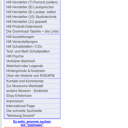
Hifi Hersteller (7) Fernost (selten)
Hifi Hersteller (8) Lautsprecher
Hifi Hersteller (9) Lautspr. selten
Hifi Hersteller (10) Studiotechnik
Hifi Hersteller (11) geparkt
Hifi Produkt-Datenbank
Die Download-Tabelle + die Links
Hifi Ausstellungen
Hifi Veranstaltungen
Hifi Schallplatten / CDs
Test- und Meß-Schallplatten
Hifi Psyche
Verklärte Wahrheit
Wahrheit oder Legende
Hintergründe & Analysen
Über die Historie von RDE/IPW
Kontakt und Kommentar
Zur Museums-Werkstatt
andere Museen - Einblicke
Ebay Erlebnisse
Impressum
International Page
Die schnelle Suchseite
"Werbung Dezent"
Es geht: anonym suchen
mit "startpage"