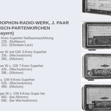
EROPHON-RADIO-WERK, J. PAAR
ISCH-PARTENKIRCHEN
ayern)
6-Kreis-Superhet Nußbaumausführung
M 228,- (Nußbaum)
 210,- (Elfenbein-Lack)
per W und GW, 6-Kreis-Superhet
 336,- (Wechselstrom)
 306,- (Allstrom)
per W u. GW 7-Kreis-Superhet
 426,- (Wechselstrom)
 396,- (Allstrom)
u. GW 6-Kreis-Superhet
 528,- (Wechselstrom)
 498,- (Allstrom)
per W u. GW 6-Kreis-Super het
660,- (bei Allstrom)
 696,- (bei Wechselstrom)