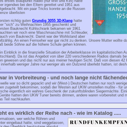
tes erstes Blaupunkt Radio (nur MW und KW) hatte
er irgendwo bei den Eltern gerettet und 1951 aus
itgebracht. Mit ein paar Tricks konnte an die Russen
enze überlisten
rsten richtig guten
Grundig 3055 3D-Klang
hatte
ter "sich" zu Weihnachten 1955 geschenkt und
ersten Bauknecht Kühlschrank bekamen wir 1961.
rauchten wir noch eine Waschmaschine mit Schleuder,
h auch von Bauknecht. Damit war der Wohlstand aber
ollzählig. An einen Fernseher war gar nicht zu denken. Unsere Mutter wollte 
aß beide Söhne auf die höhere Schule gehen können.
in Einblick in die finanzielle Situation der Arbeiterklasse im kapitalistischen 
tschland). Da ist das Angebot von über 220 verschiedenen Radios damals bere
ben gewesen und das nicht nur aus meiner heutigen Sicht. Daß von diesen 42
innerhalb weniger Jahre nur weniger als ein Dutzend überlebt hatten, ist desh
.
ar in Vorbreiteung - und noch lange nicht fächend
lwelle war so dicht gepackt und wir (West-) Deutschen hatten nur noch wenig
en zugeteilt bekommen, sodaß der Westen auf UKW umstellen mußte - für u
sche eigentlich ein wahres Geschenk der zukunftsblinden Siegermächte. Eini
 Geräte hatten den UKW Tuner bereits drinnen, andere waren vorbereitet und 
as Teil nachkaufen.
eht es wirklich der Reihe nach - wie im Katalog .....
formatioen, wer welche Röhren und
hter eingebaut hatte, sind weggelassen,
für den Überblick heutzutage absolut