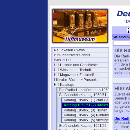
Sie sind hi
Die R
Neuigkeiten / News
zum Inhaltsverzeichnis
Die Radi
Was ist Hifi
erzählen 
mit dem 
Hifi Historie und Geschichte
entwicke
Hifi Wissen und Technik
seiten fi
Hifi Magazine + Zeitschriften
Literatur, Bücher + Prospekte
.
Hifi Kataloge
Hier s
Die Radio-Handbücher ab 1950
Zuerst e
Großhandels Katalog 1950/51
Bereich 
Katalog 1950/51 (1) Zum Geleit
aber wes
Katalog 1950/51 (2) Radios
aufgeführ
Katalog 1950/51 (3) Truhen
lange ni
Katalog 1950/51 (4) Plattenspieler
Die Redl
Katalog 1950/51 (5) Anzeigen
Wiesbad
Großhandels Katalog 1951/52
mit 45m² 