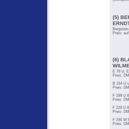
.
(5) B
ERNDT
Bergstein
Preis: au
.
(6) B
WILME
E 79 U, E
Preis: DM
B 154 U u
Preis: DM
F 199 U 8
Preis: DM
F 229 U 
Preis: DM
F 246 W 
Preis: DM