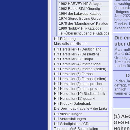
1962 HARVEY Hifi Anlagen
unwichtig
überborde
1962 Radio RIM / Grundig
Übrigens 
1964 der Lafayette Katalog
Jahr 202
1974 Stereo Buying Guide
behauptet
1978 der "Manufrance" Katalog
Fundus. D
akzeptier
1980 "hobby" Hifi-Kataloge
Teil-Übersicht über die Kataloge
Die ei
Hifi Erfahrung
über d
Musikalische Historie
Hifi Hersteller (1) Deutschland
Man muß 
Markt drä
Hifi Hersteller (2) De (selten)
Grundig 
Hifi Hersteller (3) Europa
1960 ber
Hifi Hersteller (4) International
fanden fü
Hifi Hersteller (5) Internat.(selten)
Hifi Hersteller (6) Fernost
D
Hifi Hersteller (7) Fernost (selten)
In den Ja
Hifi Hersteller (8) Lautsprecher
gefragt, 
Hifi Hersteller (9) Lautspr. selten
ähnlich : 
wenn er 
Hifi Hersteller (10) Studiotechnik
Hifi Hersteller (11) geparkt
Hifi Produkt-Datenbank
Die Download-Tabelle + die Links
.
Hifi Ausstellungen
(1) A
Hifi Veranstaltungen
GESEL
Hifi Schallplatten / CDs
Hohen
Test- und Meß-Schallplatten