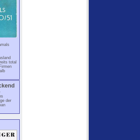
damals
Ausland
its total
 Firmen
alb
eckend
e
ns
ge der
man