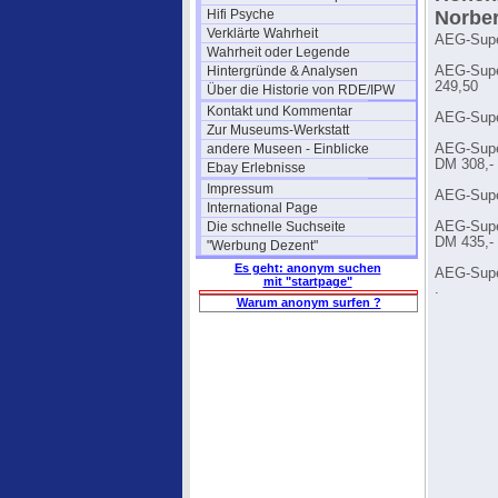
Hifi Psyche
Norber
Verklärte Wahrheit
AEG-Supe
Wahrheit oder Legende
Hintergründe & Analysen
AEG-Supe
249,50
Über die Historie von RDE/IPW
Kontakt und Kommentar
AEG-Super
Zur Museums-Werkstatt
andere Museen - Einblicke
AEG-Supe
DM 308,-
Ebay Erlebnisse
Impressum
AEG-Supe
International Page
Die schnelle Suchseite
AEG-Supe
DM 435,-
"Werbung Dezent"
Es geht: anonym suchen
AEG-Supe
mit "startpage"
.
Warum anonym surfen ?