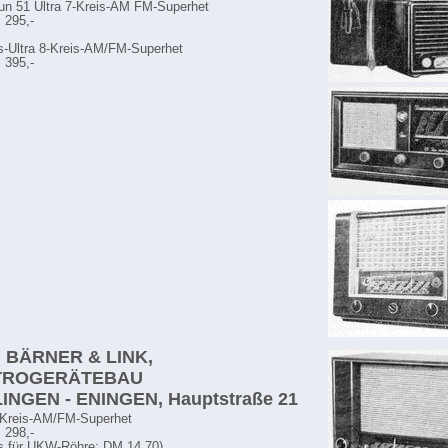
un 51 Ultra 7-Kreis-AM FM-Superhet
 295,-
us-Ultra 8-Kreis-AM/FM-Superhet
 395,-
R. BÄRNER & LINK,
TROGERÄTEBAU
INGEN - ENINGEN, Hauptstraße 21
Kreis-AM/FM-Superhet
 298,-
s für UKW-Röhre: DM 14,70)