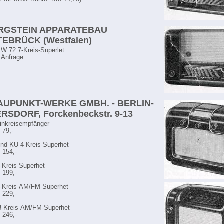
ERGSTEIN APPARATEBAU
EBRÜCK (Westfalen)
 W 72 7-Kreis-Superlet
f Anfrage
LAUPUNKT-WERKE GMBH. - BERLIN-
RSDORF, Forckenbeckstr. 9-13
inkreisempfänger
 79,-
nd KU 4-Kreis-Superhet
 154,-
-Kreis-Superhet
 199,-
8-Kreis-AM/FM-Superhet
 229,-
8-Kreis-AM/FM-Superhet
 246,-