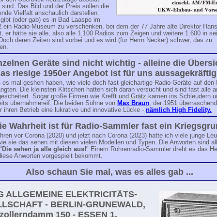
 sind. Das Bild und der Preis sollen die
nde Vielfalt anschaulich darstellen.
gibt (oder gab) es in Bad Laaspe im
2 ein Radio-Museum zu verschenken, bei dem der 77 Jahre alte Direktor Han
, er hätte sie alle, also alle 1.100 Radios zum Zeigen und weitere 1.600 in s
och deren Zeiten sind vorbei und es wird (für Herrn Necker) schwer, das zu
en.
nzelnen Geräte sind nicht wichtig - alleine die Übersi
as riesige 1950er Angebot ist für uns aussagekräftig .
es mal geshen haben, wie viele doch fast gleichartige Radio-Geräte auf den 
ngten. Die kleinsten Klitschen hatten sich daran versucht und sind fast alle 
gescheitert. Sogar große Firmen wie Krefft und Grätz kamen ins Schleudern 
eits übernahmereif. Die beiden Söhne von
Max Braun
, der 1951 überraschend
r ihren Betrieb eine lukrative und innovative Lücke -
nämlich High Fidelity.
ie Wahrheit ist für Radio-Sammler fast ein Kriegsgr
hren vor Corona (2020) und jetzt nach Corona (2023) hatte ich viele junge Leu
wie sie das sehen mit diesen vielen Modellen und Typen. Die Anworten sind al
"
Die sehen ja alle gleich aus!
" Einem Röhrenradio-Sammler dreht es das He
diese Anworten vorgespielt bekommt.
Also schaun Sie mal, was es alles gab ...
EG ALLGEMEINE ELEKTRICITÄTS-
LSCHAFT - BERLIN-GRUNEWALD,
zollerndamm 150 - ESSEN 1,