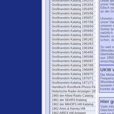
Großhandels Katalog 1952/53
Unser al
unser Vat
Großhandels Katalog 1953/54
Ellrich m
Großhandels Katalog 1954/55
an der Gr
Großhandels Katalog 1955/56
Großhandels Katalog 1956/57
Unseren e
Großhandels Katalog 1957/58
unser Va
unseren 
Großhandels Katalog 1958/59
Vorher b
Großhandels Katalog 1959/60
natürlic
Großhandels Katalog 1960/61
bereits v
Großhandels Katalog 1961/62
schon, d
Großhandels Katalog 1962/63
So weit e
Großhandels Katalog 1963/64
(Westdeu
Großhandels Katalog 1964/65
übertrie
Großhandels Katalog 1965/66
aus 1950 
Großhandels Katalog 1966/67
einsichtig
Großhandels Katalog 1967/68
UKW w
Großhandels Katalog 1968/69
Großhandels Katalog 1969/70
Die Mitte
Großhandels Katalog 1970/71
Frequenz
Westdeut
Großhandels Katalog 1971/72
teureren
Handbuch-Rundfunk-Phono-Fernseh
konnte d
Historische Radio-Anzeigen 1950
.
1960 der Allied Radio Catalog
1961 der SEARS Katalog
Hier g
1962 der IMHOFS Hifi Katalog
Viele In
1962 Airex & Harvey Hifi
Gleichric
1962 AIREX Hifi Anlagen
weil sie 