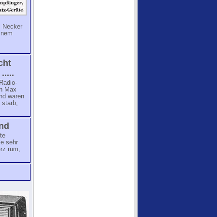
s Necker
einem
cht
....
Radio-
an Max
und waren
 starb,
und
te
le sehr
rz rum,