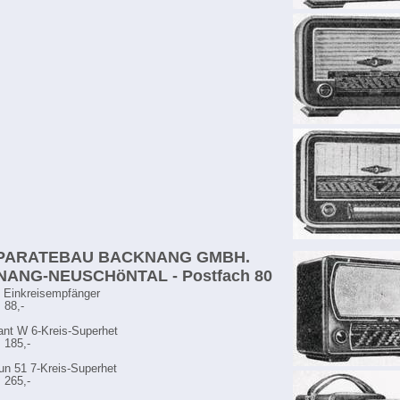
PPARATEBAU BACKNANG GMBH.
ANG-NEUSCHöNTAL - Postfach 80
 Einkreisempfänger
 88,-
ant W 6-Kreis-Superhet
 185,-
un 51 7-Kreis-Superhet
 265,-