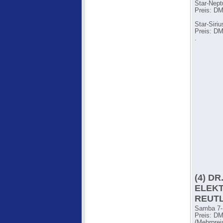
Star-Nept
Preis: DM
Star-Siri
Preis: DM
.
(4) D
ELEK
REUTL
Samba 7-
Preis: DM
(Mehrprei