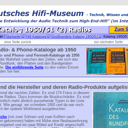
Zum 
er :
Startseite
→
Hifi Kataloge
→
Großhandels Katalog 1950/51
→ Katalog 1950/51
eine Seite zurück
zur nächsten Seite
adio- & Phono-Kataloge ab 1950
o- und Phono- und Fernseh-Kataloge ab 1950
die Wahrheit zwischen den Zeilen, wie sich das
Rundfunk, den Platten und den Bandgeräten
lte.
Die einführende Seite
zu den vielen Einzel-
nden Sie hier.
ind die Hersteller und deren Radio-Produkte aufgelist
inmal die nackten Zahlen. Es sind 174 Fotos in diesem
der Radios. Dazu kommen die Musikschränke. Es sind
entlich mehr ähnlich aussehende Typen in der Liste
t. Wie gesagt, wir schreiben 1950 und da war noch
cht der spätere Wohlstand ausgebrochen.
ichs
(mit zwei Söhnen und zwei Koffern nach
en gekommen) haben mit Mühe eine Neubauwohnung
ergattert und ein paar Möbel auf Kredit angeschafft.