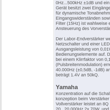
0Hz...500kHz ±1dB und ein 
Gerät besitzt zwei Eingän
für dynamische Tonabnehme
Eingangswiderständen sowie
Filter (15Hz) ist wahlweise 
Ansteuerung des Vorverstär
Der Labor-Endverstärker we
Netzschalter und einer LED
Ausgangsleistung von 0,01W
Bedienungselemente auf. D
bei einem Klirrfaktor von 
(Pulsbreitenmodulation) er
40.000Hz (±0,5dB, -1dB) a
beträgt 1.4V an 50kQ.
Yamaha
Konzentration auf die Scha
konzeption beim Verstärker
Vollverstärker leistet an 8
20...20.000Hz 2x 70W, und 