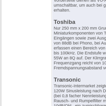
Vorderseite dienen als VU-
umschaltbar, um auch bei g
erhalten.
Toshiba
Nur 250 mm x 200 mm Grun
Miniaturkomponenten von To
Eingängen sowie zwei Aus
von 88dB bei Phono, bei Au
erfassen einen Bereich vo
bis 100kHz. Die Endstufe w
55W an 8Q auf. Der Klirrgr
Frequenzgang reicht von 1
Fremdspannungsabstand v
Transonic
Transonic-Intermarket zeigt
120W Sinusleistung nach D
(bei 0,8 facher Nennleistu
Rausch- und Rumpelfilter mi
10dB/Okt., ein zumischbar