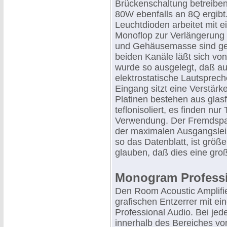
Brückenschaltung betreiben
80W ebenfalls an 8Q ergibt
Leuchtdioden arbeitet mit e
Monoflop zur Verlängerung 
und Gehäusemasse sind get
beiden Kanäle läßt sich von
wurde so ausgelegt, daß au
elektrostatische Lautspre
Eingang sitzt eine Verstärk
Platinen bestehen aus glas
teflonisoliert, es finden nu
Verwendung. Der Fremdspan
der maximalen Ausgangslei
so das Datenblatt, ist größe
glauben, daß dies eine große
Monogram Professi
Den Room Acoustic Amplifi
grafischen Entzerrer mit e
Professional Audio. Bei je
innerhalb des Bereiches vo