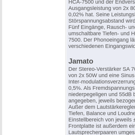
HCA-7500 und der Endverst
Ausgangsleistung von 2x 80
0,02% hat. Seine Leistungs
Störspannungsabstand wird
Fünf Eingänge, Rausch- und
umschaltbare Tiefen- und H
7500. Der Phonoeingang läßt
verschiedenen Eingangswid
Jamato
Der Stereo-Verstärker SA 70
von 2x 50W und eine Sinus
Inter-modulationsverzerrung
0,5%. Als Fremdspannungs
niederpegeligen und 55dB 
angegeben, jeweils bezoge
Außer dem Lautstärkeregler
Tiefen, Balance und Loudne
Einstellbereich von jeweils
Frontplatte ist außerdem ei
Lautsprecherpaaren umgesch