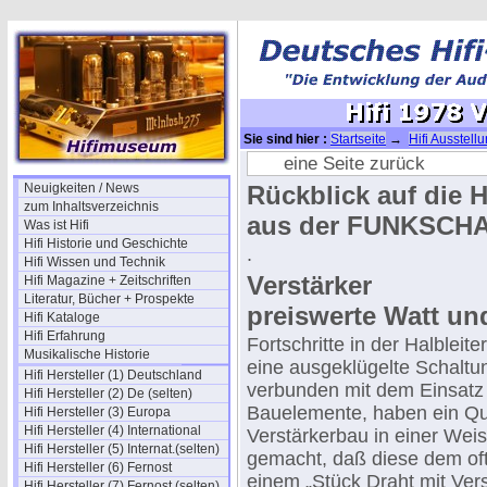
Sie sind hier :
Startseite
→
Hifi Ausstell
eine Seite zurück
Neuigkeiten / News
Rückblick auf die H
zum Inhaltsverzeichnis
aus der FUNKSCHAU
Was ist Hifi
Hifi Historie und Geschichte
.
Hifi Wissen und Technik
Verstärker
Hifi Magazine + Zeitschriften
Literatur, Bücher + Prospekte
preiswerte Watt un
Hifi Kataloge
Hifi Erfahrung
Fortschritte in der Halbleit
Musikalische Historie
eine ausgeklügelte Schaltu
Hifi Hersteller (1) Deutschland
verbunden mit dem Einsatz
Hifi Hersteller (2) De (selten)
Bauelemente, haben ein Qua
Hifi Hersteller (3) Europa
Hifi Hersteller (4) International
Verstärkerbau in einer Wei
Hifi Hersteller (5) Internat.(selten)
gemacht, daß diese dem oft 
Hifi Hersteller (6) Fernost
einem „Stück Draht mit Vers
Hifi Hersteller (7) Fernost (selten)