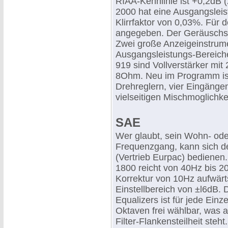
RIAA-Kennlinie ist +0,2dB 
2000 hat eine Ausgangslei
Klirrfaktor von 0,03%. Für
angegeben. Der Geräuschs
Zwei große Anzeigeinstrume
Ausgangsleistungs-Bereich
919 sind Vollverstärker mi
8Ohm. Neu im Programm ist 
Drehreglern, vier Eingänge
vielseitigen Mischmoglichke
SAE
Wer glaubt, sein Wohn- od
Frequenzgang, kann sich d
(Vertrieb Eurpac) bedienen.
1800 reicht von 40Hz bis 2
Korrektur von 10Hz aufwärt
Einstellbereich von ±l6dB.
Equalizers ist für jede Ein
Oktaven frei wählbar, was
Filter-Flankensteilheit steh