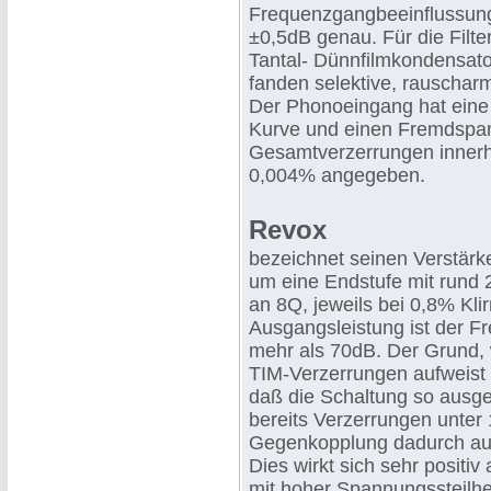
Frequenzgangbeeinflussung
±0,5dB genau. Für die Filt
Tantal- Dünnfilmkondensato
fanden selektive, rauscha
Der Phonoeingang hat eine
Kurve und einen Fremdspa
Gesamtverzerrungen innerh
0,004% angegeben.
Revox
bezeichnet seinen Verstärker
um eine Endstufe mit rund
an 8Q, jeweils bei 0,8% Kl
Ausgangsleistung ist der 
mehr als 70dB. Der Grund,
TIM-Verzerrungen aufweist (t
daß die Schaltung so ausg
bereits Verzerrungen unter
Gegenkopplung dadurch auf
Dies wirkt sich sehr positi
mit hoher Spannungssteilhe