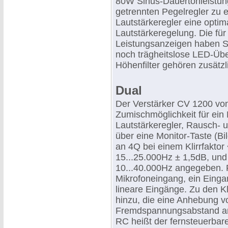
80W Sinus-Dauertonleistung
getrennten Pegelregler zu
Lautstärkeregler eine optima
Lautstärkeregelung. Die fü
Leistungsanzeigen haben Spi
noch trägheitslose LED-Übe
Höhenfilter gehören zusätzli
Dual
Der Verstärker CV 1200 von
Zumischmöglichkeit für ein 
Lautstärkeregler, Rausch- u
über eine Monitor-Taste (Bi
an 4Q bei einem Klirrfaktor
15...25.000Hz ± 1,5dB, und 
10...40.000Hz angegeben. 
Mikrofoneingang, ein Eing
lineare Eingänge. Zu den K
hinzu, die eine Anhebung v
Fremdspannungsabstand am
RC heißt der fernsteuerbar