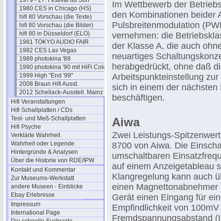
1979 - 27. Festival du Son
Im Wettbewerb der Betriebs
1980 CES in Chicago (HS)
den Kombinationen beider A
hifi 80 Vorschau (die Texte)
Pulsbreitenmodulation (PW
hifi 80 Vorschau (die Bilder)
hifi 80 in Düsseldorf (ELO)
vernehmen: die Betriebsklas
1981 TOKYO AUDIO FAIR
der Klasse A, die auch ohne
1982 CES Las Vegas
neuartiges Schaltungskonze
1989 photokina '89
herabgedrückt, ohne daß di
1990 photokina '90 mit HiFi Cologne
1999 High "End '99"
Arbeitspunkteinstellung 
2008 Braun Hifi Ausst.
sich in einem der nächsten
2012 Schellack-Ausstell. Mainz
beschäftigen.
Hifi Veranstaltungen
Hifi Schallplatten / CDs
Test- und Meß-Schallplatten
Aiwa
Hifi Psyche
Zwei Leistungs-Spitzenwerta
Verklärte Wahrheit
Wahrheit oder Legende
8700 von Aiwa. Die Einschal
Hintergründe & Analysen
umschaltbaren Einsatzfreq
Über die Historie von RDE/IPW
auf einem Anzeigetableau si
Kontakt und Kommentar
Klangregelung kann auch ü
Zur Museums-Werkstatt
einen Magnettonabnehmer u
andere Museen - Einblicke
Ebay Erlebnisse
Gerät einen Eingang für e
Impressum
Empfindlichkeit von 100mV
International Page
Fremdspannungsabstand (IH