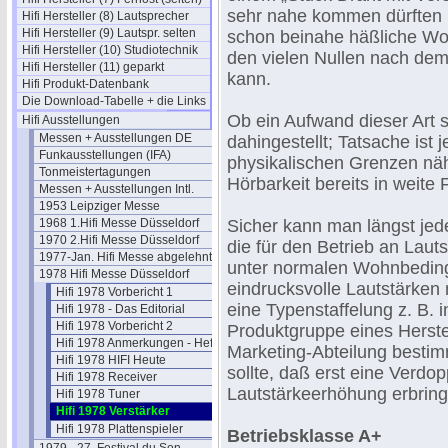
sehr nahe kommen dürften
Hifi Hersteller (8) Lautsprecher
Hifi Hersteller (9) Lautspr. selten
schon beinahe häßliche Wort
Hifi Hersteller (10) Studiotechnik
den vielen Nullen nach d
Hifi Hersteller (11) geparkt
kann.
Hifi Produkt-Datenbank
Die Download-Tabelle + die Links
Ob ein Aufwand dieser Art si
Hifi Ausstellungen
Messen + Ausstellungen DE
dahingestellt; Tatsache ist
Funkausstellungen (IFA)
physikalischen Grenzen nä
Tonmeistertagungen
Hörbarkeit bereits in weite 
Messen + Ausstellungen Intl.
1953 Leipziger Messe
1968 1.Hifi Messe Düsseldorf
Sicher kann man längst jed
1970 2.Hifi Messe Düsseldorf
die für den Betrieb an Lau
1977-Jan. Hifi Messe abgelehnt
unter normalen Wohnbeding
1978 Hifi Messe Düsseldorf
eindrucksvolle Lautstärken n
Hifi 1978 Vorbericht 1
eine Typenstaffelung z. B. 
Hifi 1978 - Das Editorial
Hifi 1978 Vorbericht 2
Produktgruppe eines Herstel
Hifi 1978 Anmerkungen - Heft 20
Marketing-Abteilung bestim
Hifi 1978 HIFI Heute
sollte, daß erst eine Verdo
Hifi 1978 Receiver
Lautstärkeerhöhung erbring
Hifi 1978 Tuner
Hifi 1978 Verstärker
Hifi 1978 Plattenspieler
Betriebsklasse A+