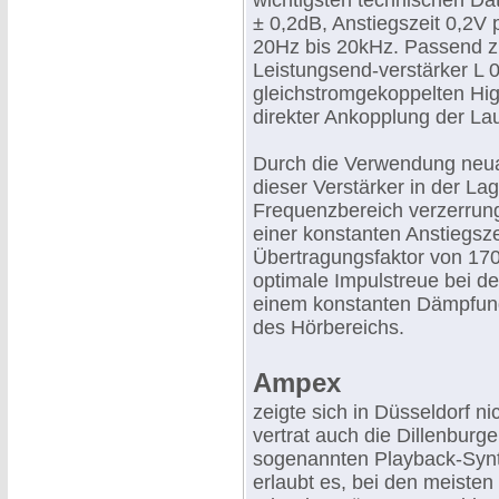
wichtigsten technischen D
± 0,2dB, Anstiegszeit 0,2V 
20Hz bis 20kHz. Passend z
Leistungsend-verstärker L 0
gleichstromgekoppelten Hig
direkter Ankopplung der La
Durch die Verwendung neuart
dieser Verstärker in der L
Frequenzbereich verzerrung
einer konstanten Anstiegsz
Übertragungsfaktor von 170 
optimale Impulstreue bei d
einem konstanten Dämpfung
des Hörbereichs.
Ampex
zeigte sich in Düsseldorf n
vertrat auch die Dillenburg
sogenannten Playback-Synthe
erlaubt es, bei den meisten 