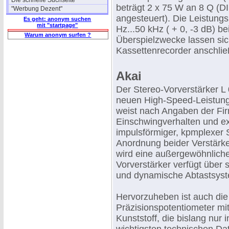
Die schnelle Suchseite
beträgt 2 x 75 W an 8 Q (DI
"Werbung Dezent"
angesteuert). Die Leistungs
Es geht: anonym suchen
mit "startpage"
Hz...50 kHz ( + 0, -3 dB) b
Warum anonym surfen ?
Überspielzwecke lassen sic
Kassettenrecorder anschließ
Akai
Der Stereo-Vorverstärker L 0
neuen High-Speed-Leistungs
weist nach Angaben der Fi
Einschwingverhalten und ex
impulsförmiger, kpmplexer 
Anordnung beider Verstärker
wird eine außergewöhnliche
Vorverstärker verfügt über
und dynamische Abtastsys
Hervorzuheben ist auch di
Präzisionspotentiometer mi
Kunststoff, die bislang nur