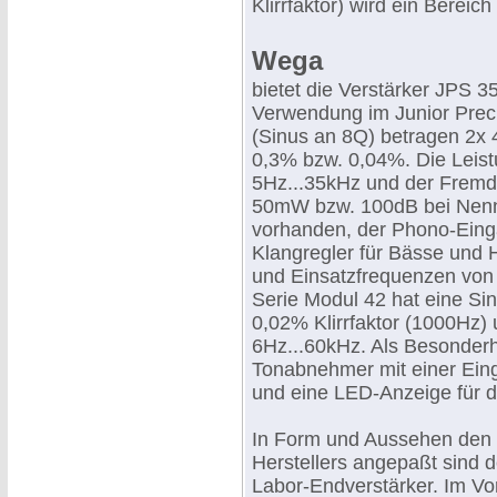
Klirrfaktor) wird ein Berei
Wega
bietet die Verstärker JPS 
Verwendung im Junior Prec
(Sinus an 8Q) betragen 2x 
0,3% bzw. 0,04%. Die Leist
5Hz...35kHz und der Fremd
50mW bzw. 100dB bei Nenn
vorhanden, der Phono-Einga
Klangregler für Bässe und 
und Einsatzfrequenzen von 
Serie Modul 42 hat eine Si
0,02% Klirrfaktor (1000Hz)
6Hz...60kHz. Als Besonderhe
Tonabnehmer mit einer Ein
und eine LED-Anzeige für d
In Form und Aussehen den 
Herstellers angepaßt sind d
Labor-Endverstärker. Im V