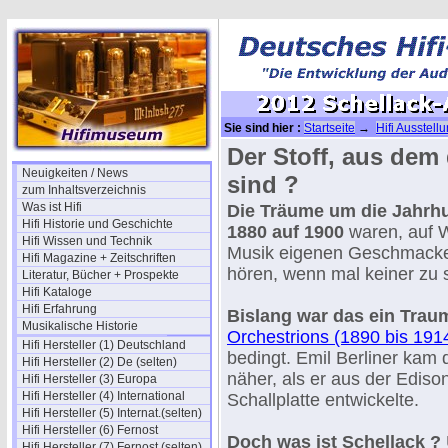
Sie sind hier :
Startseite
→
Hifi Ausstell
Der Stoff, aus dem
Neuigkeiten / News
sind ?
zum Inhaltsverzeichnis
Was ist Hifi
Die Träume um die Jahrh
Hifi Historie und Geschichte
1880 auf 1900
waren, auf 
Hifi Wissen und Technik
Musik eigenen Geschmacke
Hifi Magazine + Zeitschriften
hören, wenn mal keiner zu s
Literatur, Bücher + Prospekte
Hifi Kataloge
Hifi Erfahrung
Bislang war das ein Trau
Musikalische Historie
Orchestrions (1890 bis 191
Hifi Hersteller (1) Deutschland
bedingt. Emil Berliner ka
Hifi Hersteller (2) De (selten)
näher, als er aus der Edis
Hifi Hersteller (3) Europa
Hifi Hersteller (4) International
Schallplatte entwickelte.
Hifi Hersteller (5) Internat.(selten)
Hifi Hersteller (6) Fernost
Doch was ist Schellack ?
Hifi Hersteller (7) Fernost (selten)