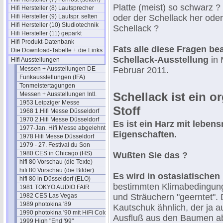
Platte (meist) so schwarz
Hifi Hersteller (8) Lautsprecher
Hifi Hersteller (9) Lautspr. selten
oder der Schellack her ode
Hifi Hersteller (10) Studiotechnik
Schellack ?
Hifi Hersteller (11) geparkt
Hifi Produkt-Datenbank
Fats alle diese Fragen be
Die Download-Tabelle + die Links
Schellack-Ausstellung
in 
Hifi Ausstellungen
Messen + Ausstellungen DE
Februar 2011.
Funkausstellungen (IFA)
Tonmeistertagungen
Schellack ist ein o
Messen + Ausstellungen Intl.
1953 Leipziger Messe
Stoff
1968 1.Hifi Messe Düsseldorf
1970 2.Hifi Messe Düsseldorf
Es ist ein Harz mit lebens
1977-Jan. Hifi Messe abgelehnt
Eigenschaften.
1978 Hifi Messe Düsseldorf
1979 - 27. Festival du Son
1980 CES in Chicago (HS)
Wußten Sie das ?
hifi 80 Vorschau (die Texte)
hifi 80 Vorschau (die Bilder)
Es wird in ostasiatischen
hifi 80 in Düsseldorf (ELO)
bestimmten Klimabedingu
1981 TOKYO AUDIO FAIR
1982 CES Las Vegas
und Sträuchern "geerntet". 
1989 photokina '89
Kautschuk ähnlich, der ja au
1990 photokina '90 mit HiFi Cologne
Ausfluß aus den Baumen ab
1999 High "End '99"