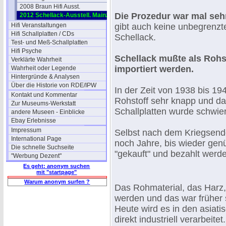
2008 Braun Hifi Ausst.
Die Prozedur war mal se
2012 Schellack-Ausstell. Mainz
Hifi Veranstaltungen
gibt auch keine unbegrenz
Hifi Schallplatten / CDs
Schellack.
Test- und Meß-Schallplatten
Hifi Psyche
Schellack mußte als Rohst
Verklärte Wahrheit
importiert werden.
Wahrheit oder Legende
Hintergründe & Analysen
Über die Historie von RDE/IPW
In der Zeit von 1938 bis 19
Kontakt und Kommentar
Rohstoff sehr knapp und d
Zur Museums-Werkstatt
Schallplatten wurde schwier
andere Museen - Einblicke
Ebay Erlebnisse
Impressum
Selbst nach dem Kriegsend
International Page
noch Jahre, bis wieder ge
Die schnelle Suchseite
"gekauft" und bezahlt werd
"Werbung Dezent"
Es geht: anonym suchen
mit "startpage"
Warum anonym surfen ?
Das Rohmaterial, das Harz
werden und das war früher
Heute wird es in den asiat
direkt industriell verarbeitet.