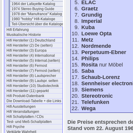
ELAC
1964 der Lafayette Katalog
Graetz
1974 Stereo Buying Guide
1978 der "Manufrance" Katalog
Grundig
1980 "hobby" Hifi-Kataloge
Imperial
Teil-Übersicht über die Kataloge
Kuba
Hifi Erfahrung
Loewe Opta
Musikalische Historie
Metz
Hifi Hersteller (1) Deutschland
Nordmende
Hifi Hersteller (2) De (selten)
Hifi Hersteller (3) Europa
Perpetuum-Ebner
Hifi Hersteller (4) International
Philips
Hifi Hersteller (5) Internat.(selten)
Rosita
nur Möbel
Hifi Hersteller (6) Fernost
Saba
Hifi Hersteller (7) Fernost (selten)
Hifi Hersteller (8) Lautsprecher
Schaub-Lorenz
Hifi Hersteller (9) Lautspr. selten
Sennheiser electron
Hifi Hersteller (10) Studiotechnik
Siemens
Hifi Hersteller (11) geparkt
Stereotronic
Hifi Produkt-Datenbank
Die Download-Tabelle + die Links
Telefunken
Hifi Ausstellungen
Wega
Hifi Veranstaltungen
Hifi Schallplatten / CDs
Die Preise entsprechen d
Test- und Meß-Schallplatten
Hifi Psyche
Stand vom 22. August 19
Verklärte Wahrheit