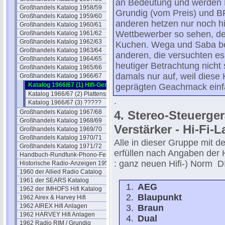
an Bedeutung und werden L
Großhandels Katalog 1958/59
Grundig (vom Preis) und B
Großhandels Katalog 1959/60
anderen hetzen nur noch hin
Großhandels Katalog 1960/61
Wettbewerber so sehen, de
Großhandels Katalog 1961/62
Großhandels Katalog 1962/63
Kuchen. Wega und Saba be
Großhandels Katalog 1963/64
anderen, die versuchten es
Großhandels Katalog 1964/65
heutiger Betrachtung nicht s
Großhandels Katalog 1965/66
damals nur auf, weil diese
Großhandels Katalog 1966/67
Katalog 1966/67 (1) Hifi-Geräte
geprägten Geachmack einfa
Katalog 1966/67 (2) Plattensp.
.
Katalog 1966/67 (3) ?????
Großhandels Katalog 1967/68
4. Stereo-Steuergerä
Großhandels Katalog 1968/69
Verstärker - Hi-Fi-
Großhandels Katalog 1969/70
Großhandels Katalog 1970/71
Alle in dieser Gruppe mit 
Großhandels Katalog 1971/72
erfüllen nach Angaben der 
Handbuch-Rundfunk-Phono-Fernseh
: ganz neuen Hifi-) Norm D
Historische Radio-Anzeigen 1950
1960 der Allied Radio Catalog
1961 der SEARS Katalog
AEG
1962 der IMHOFS Hifi Katalog
Blaupunkt
1962 Airex & Harvey Hifi
1962 AIREX Hifi Anlagen
Braun
1962 HARVEY Hifi Anlagen
Dual
1962 Radio RIM / Grundig