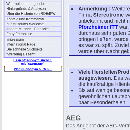
.
Wahrheit oder Legende
Anmerkung :
Weitere
Hintergründe & Analysen
Über die Historie von RDE/IPW
Firma
Stereotronic
wa
Kontakt und Kommentar
unbekannt und nicht n
Zur Museums-Werkstatt
Pforzheimer ITT
war, 
andere Museen - Einblicke
durchaus sehr guten 
Ebay Erlebnisse
bringen ließen, wurde
Impressum
International Page
es war zu spät. Zuvie
Die schnelle Suchseite
wurde über Nacht geki
"Werbung Dezent"
.
Es geht: anonym suchen
mit "startpage"
Warum anonym surfen ?
Viele Hersteller/Pro
ausgewiesen.
Das war
die kaufkräftige Kliente
Bis auf wenige beson
gewöhnlichen Lautspre
paar Besonderheien -
.
AEG
Das Angebot der AEG-Vertri