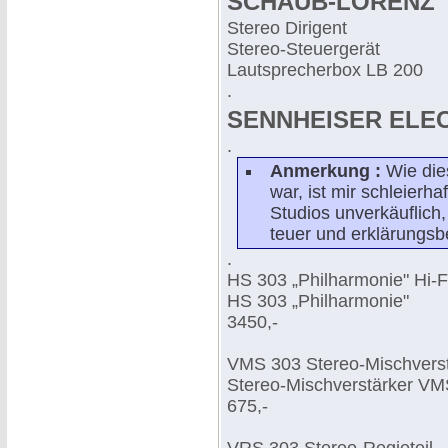
SCHAUB-LORENZ
Stereo Dirigent
Stereo-Steuergerät
Lautsprecherbox LB 200
.
SENNHEISER ELE
.
Anmerkung :
Wie die
war, ist mir schleierha
Studios unverkäuflich
teuer und erklärungsb
.
HS 303 „Philharmonie" Hi-F
HS 303 „Philharmonie"
3450,-
VMS 303 Stereo-Mischverst
Stereo-Mischverstärker VM
675,-