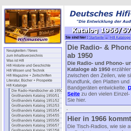
Sie sind hier :
Startseite
→
Hifi Kataloge
Geräte
Die Radio- & Phon
Neuigkeiten / News
ab 1950
zum Inhaltsverzeichnis
Was ist Hifi
Die Radio- und Phono- u
Hifi Historie und Geschichte
Kataloge ab 1950
erzählen
Hifi Wissen und Technik
zwischen den Zeilen, wie s
Hifi Magazine + Zeitschriften
Literatur, Bücher + Prospekte
Rundfunk, den Platten und
Hifi Kataloge
Bandgeräten entwickelte.
D
Die Radio-Handbücher ab 1950
Seite
zu den vielen Einzel- 
Großhandels Katalog 1950/51
Sie hier.
Großhandels Katalog 1951/52
Großhandels Katalog 1952/53
.
Großhandels Katalog 1953/54
Großhandels Katalog 1954/55
Hier in 1966 kommt 
Großhandels Katalog 1955/56
Großhandels Katalog 1956/57
Die Tisch-Radios, wie sie 
Großhandels Katalog 1957/58