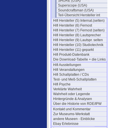
SHURE (USA)
Superscope (USA)
Soundcraftsman (USA)
Teil-Übersicht Hersteller int
Hifi Hersteller (5) Internat.(selten)
Hifi Hersteller (6) Fernost
Hifi Hersteller (7) Fernost (selten)
Hifi Hersteller (8) Lautsprecher
Hifi Hersteller (9) Lautspr. selten
Hifi Hersteller (10) Studiotechnik
Hifi Hersteller (11) geparkt
Hifi Produkt-Datenbank
Die Download-Tabelle + die Links
Hifi Ausstellungen
Hifi Veranstaltungen
Hifi Schallplatten / CDs
Test- und Meß-Schallplatten
Hifi Psyche
Verklärte Wahrheit
Wahrheit oder Legende
Hintergründe & Analysen
Über die Historie von RDE/IPW
Kontakt und Kommentar
Zur Museums-Werkstatt
andere Museen - Einblicke
Ebay Erlebnisse