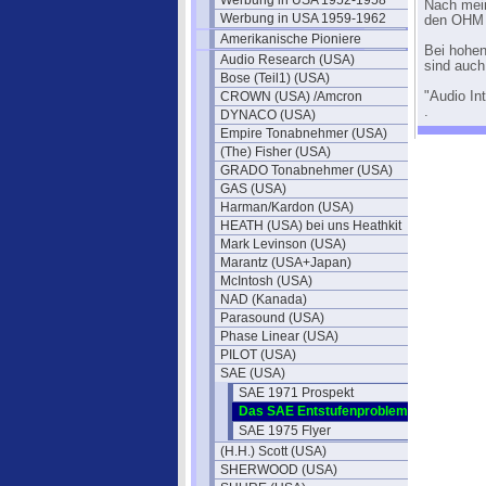
Werbung in USA 1952-1958
Nach mein
Werbung in USA 1959-1962
den OHM F
Amerikanische Pioniere
Bei hohen
Audio Research (USA)
sind auch
Bose (Teil1) (USA)
CROWN (USA) /Amcron
"Audio Int
.
DYNACO (USA)
Empire Tonabnehmer (USA)
(The) Fisher (USA)
GRADO Tonabnehmer (USA)
GAS (USA)
Harman/Kardon (USA)
HEATH (USA) bei uns Heathkit
Mark Levinson (USA)
Marantz (USA+Japan)
McIntosh (USA)
NAD (Kanada)
Parasound (USA)
Phase Linear (USA)
PILOT (USA)
SAE (USA)
SAE 1971 Prospekt
Das SAE Entstufenproblem
SAE 1975 Flyer
(H.H.) Scott (USA)
SHERWOOD (USA)