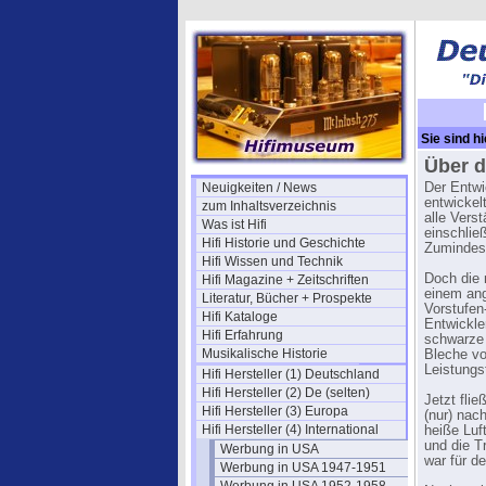
Sie sind hi
Über d
Neuigkeiten / News
Der Entwi
entwickelt
zum Inhaltsverzeichnis
alle Verst
Was ist Hifi
einschlie
Hifi Historie und Geschichte
Zumindest
Hifi Wissen und Technik
Doch die 
Hifi Magazine + Zeitschriften
einem ang
Literatur, Bücher + Prospekte
Vorstufen
Hifi Kataloge
Entwickle
Hifi Erfahrung
schwarze 
Musikalische Historie
Bleche vo
Leistungs
Hifi Hersteller (1) Deutschland
Hifi Hersteller (2) De (selten)
Jetzt fli
Hifi Hersteller (3) Europa
(nur) nac
Hifi Hersteller (4) International
heiße Luf
und die T
Werbung in USA
war für de
Werbung in USA 1947-1951