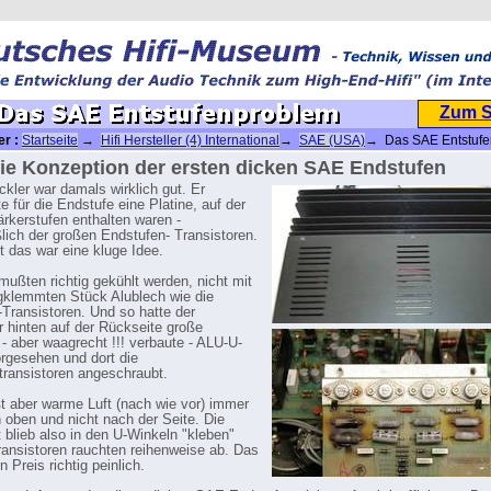
Zum 
er :
Startseite
→
Hifi Hersteller (4) International
→
SAE (USA)
→ Das SAE Entstufe
ie Konzeption der ersten dicken SAE Endstufen
ckler war damals wirklich gut. Er
e für die Endstufe eine Platine, auf der
ärkerstufen enthalten waren -
ßlich der großen Endstufen- Transistoren.
 das war eine kluge Idee.
mußten richtig gekühlt werden, nicht mit
klemmten Stück Alublech wie die
-Transistoren. Und so hatte der
r hinten auf der Rückseite große
- aber waagrecht !!! verbaute - ALU-U-
rgesehen und dort die
transistoren angeschraubt.
eßt aber warme Luft (nach wie vor) immer
h oben und nicht nach der Seite. Die
t blieb also in den U-Winkeln "kleben"
ransistoren rauchten reihenweise ab. Das
n Preis richtig peinlich.