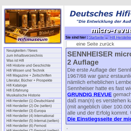
Sie sind hier :
Startseite
→
Hifi Herstell
SENNHEISER micro-revue (2) 1969
→ mi
eine Seite zurück
Neuigkeiten / News
SENNHEISER micro-
zum Inhaltsverzeichnis
2 Auflage
Was ist Hifi
Hifi Historie und Geschichte
Die erste Auflage der Senn
Hifi Wissen und Technik
1967/68 war ganz erstaunlic
Hifi Magazine + Zeitschriften
Literatur, Bücher + Prospekte
nämlich erheblichen Lernb
Hifi Kataloge
Sennheiser hatte es fast w
Hifi Erfahrung
GRUNDIG REVUE
gemacht
Musikalische Historie
daß man(n) es verstehen ka
Hifi Hersteller (1) Deutschland
Hifi Hersteller (2) De (selten)
(mit angeblich über 100.00
Hifi Hersteller (3) Europa
alle und der Erfolg kommt.
Hifi Hersteller (4) International
Die Einstiegsseite der mi
Hifi Hersteller (5) Internat.(selten)
Hifi Hersteller (6) Fernost
.
Hifi Hersteller (7) Fernost (selten)