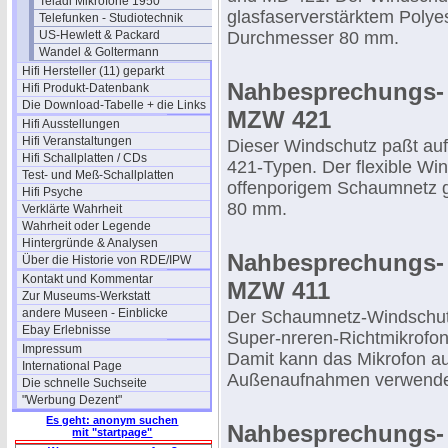
Teladi Mikrofone 1950
glasfaserverstärktem Polyes
Telefunken - Studiotechnik
US-Hewlett & Packard
Durchmesser 80 mm.
Wandel & Goltermann
Hifi Hersteller (11) geparkt
Nahbesprechungs-
Hifi Produkt-Datenbank
Die Download-Tabelle + die Links
MZW 421
Hifi Ausstellungen
Hifi Veranstaltungen
Dieser Windschutz paßt au
Hifi Schallplatten / CDs
421-Typen. Der flexible Wi
Test- und Meß-Schallplatten
offenporigem Schaumnetz g
Hifi Psyche
80 mm.
Verklärte Wahrheit
Wahrheit oder Legende
Hintergründe & Analysen
Nahbesprechungs-
Über die Historie von RDE/IPW
Kontakt und Kommentar
MZW 411
Zur Museums-Werkstatt
andere Museen - Einblicke
Der Schaumnetz-Windschut
Ebay Erlebnisse
Super-nreren-Richtmikrofo
Impressum
Damit kann das Mikrofon au
International Page
Außenaufnahmen verwende
Die schnelle Suchseite
"Werbung Dezent"
Es geht: anonym suchen
Nahbesprechungs-
mit "startpage"