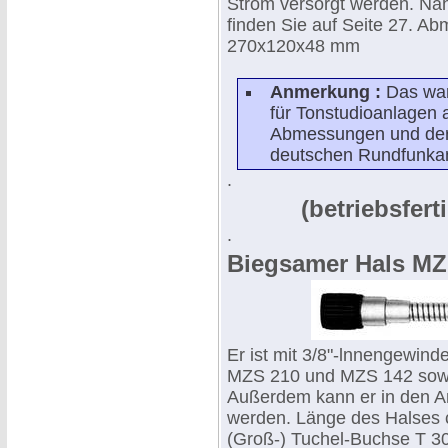
Strom versorgt werden. Nä
finden Sie auf Seite 27. A
270x120x48 mm
Anmerkung :
Das war
für Tonstudioanlagen 
Abmessungen und der
deutschen Rundfunkan
.
(betriebsfert
.
Biegsamer Hals MZH
Er ist mit 3/8"-lnnengewind
MZS 210 und MZS 142 sowie
Außerdem kann er in den A
werden. Länge des Halses
(Groß-) Tuchel-Buchse T 30