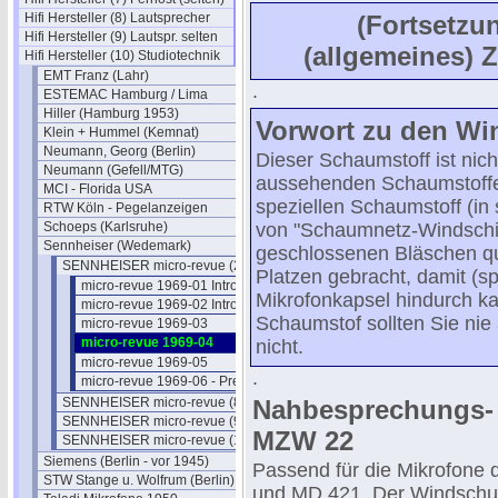
Hifi Hersteller (8) Lautsprecher
(Fortsetzu
Hifi Hersteller (9) Lautspr. selten
(allgemeines) Z
Hifi Hersteller (10) Studiotechnik
EMT Franz (Lahr)
.
ESTEMAC Hamburg / Lima
Hiller (Hamburg 1953)
Vorwort zu den Wi
Klein + Hummel (Kemnat)
Neumann, Georg (Berlin)
Dieser Schaumstoff ist nich
Neumann (Gefell/MTG)
aussehenden Schaumstoffe
MCI - Florida USA
speziellen Schaumstoff (in
RTW Köln - Pegelanzeigen
Schoeps (Karlsruhe)
von "Schaumnetz-Windschir
Sennheiser (Wedemark)
geschlossenen Bläschen qu
SENNHEISER micro-revue (2) 1969
Platzen gebracht, damit (s
micro-revue 1969-01 Intro
Mikrofonkapsel hindurch k
micro-revue 1969-02 Intro
Schaumstof sollten Sie nie
micro-revue 1969-03
micro-revue 1969-04
nicht.
micro-revue 1969-05
.
micro-revue 1969-06 - Preise
SENNHEISER micro-revue (8) 1977
Nahbesprechungs-
SENNHEISER micro-revue (9) 1978
MZW 22
SENNHEISER micro-revue (11) 1983
Siemens (Berlin - vor 1945)
Passend für die Mikrofone
STW Stange u. Wolfrum (Berlin)
und MD 421. Der Windschut