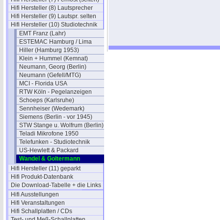
Hifi Hersteller (8) Lautsprecher
Hifi Hersteller (9) Lautspr. selten
Hifi Hersteller (10) Studiotechnik
EMT Franz (Lahr)
ESTEMAC Hamburg / Lima
Hiller (Hamburg 1953)
Klein + Hummel (Kemnat)
Neumann, Georg (Berlin)
Neumann (Gefell/MTG)
MCI - Florida USA
RTW Köln - Pegelanzeigen
Schoeps (Karlsruhe)
Sennheiser (Wedemark)
Siemens (Berlin - vor 1945)
STW Stange u. Wolfrum (Berlin)
Teladi Mikrofone 1950
Telefunken - Studiotechnik
US-Hewlett & Packard
Wandel & Goltermann
Hifi Hersteller (11) geparkt
Hifi Produkt-Datenbank
Die Download-Tabelle + die Links
Hifi Ausstellungen
Hifi Veranstaltungen
Hifi Schallplatten / CDs
Test- und Meß-Schallplatten