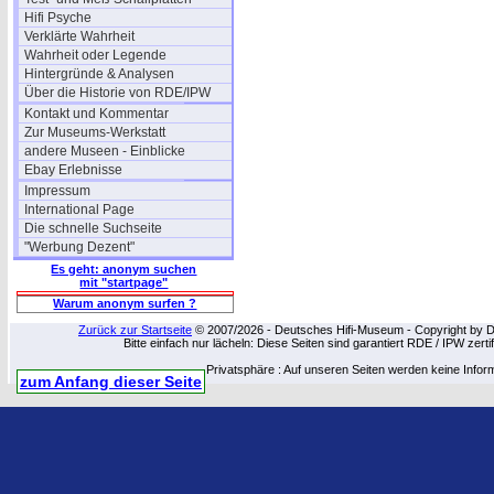
Hifi Psyche
Verklärte Wahrheit
Wahrheit oder Legende
Hintergründe & Analysen
Über die Historie von RDE/IPW
Kontakt und Kommentar
Zur Museums-Werkstatt
andere Museen - Einblicke
Ebay Erlebnisse
Impressum
International Page
Die schnelle Suchseite
"Werbung Dezent"
Es geht: anonym suchen
mit "startpage"
Warum anonym surfen ?
Zurück zur Startseite
© 2007/2026 - Deutsches Hifi-Museum - Copyright by Dip
Bitte einfach nur lächeln: Diese Seiten sind garantiert RDE / IPW zert
Privatsphäre : Auf unseren Seiten werden keine Infor
zum Anfang dieser Seite