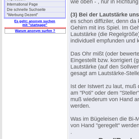
wie oben - , nur in Richtung
International Page
Die schnelle Suchseite
(3) Bei der Lautstärke uns
"Werbung Dezent"
es schon diffiziler, denn 
Es geht: anonym suchen
mit "startpage"
Gehirn mit ins Spiel. Im Geh
Warum anonym surfen ?
Lautstärke (die Regelgröße
individuell empfunden und k
Das Ohr mißt (oder bewertet
Eingestellt bzw. korrigiert 
Lautstärke (auf den Sollwe
gesagt am Lautstärke-Stelle
Ist der Istwert zu laut, mu
am "Poti" oder dem "Steller" 
muß wiederum von Hand am "
werden.
Was im Bügeleisen die Bi-M
von Hand "geregelt" werden
.