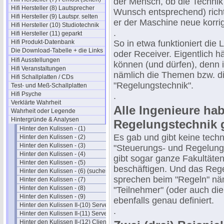
der Mensch, ob die Technik
Hifi Hersteller (8) Lautsprecher
Wunsch entsprechend) richt
Hifi Hersteller (9) Lautspr. selten
er der Maschine neue korrigi
Hifi Hersteller (10) Studiotechnik
.
Hifi Hersteller (11) geparkt
Hifi Produkt-Datenbank
So in etwa funktioniert die
Die Download-Tabelle + die Links
oder Receiver. Eigentlich hä
Hifi Ausstellungen
können (und dürfen), denn i
Hifi Veranstaltungen
nämlich die Themen bzw. d
Hifi Schallplatten / CDs
"Regelungstechnik".
Test- und Meß-Schallplatten
Hifi Psyche
.
Verklärte Wahrheit
Alle Ingenieure ha
Wahrheit oder Legende
Hintergründe & Analysen
Regelungstechnik 
Hinter den Kulissen - (1)
Es gab und gibt keine tech
Hinter den Kulissen - (2)
Hinter den Kulissen - (3)
"Steuerungs- und Regelungs
Hinter den Kulissen - (4)
gibt sogar ganze Fakultäten
Hinter den Kulissen - (5)
beschäftigen. Und das Regel
Hinter den Kulissen - (6) (suchen)
sprechen beim "Regeln" näm
Hinter den Kulissen - (7)
Hinter den Kulissen - (8)
"Teilnehmer" (oder auch die
Hinter den Kulissen - (9)
ebenfalls genau definiert.
Hinter den Kulissen II-(10) Server
.
Hinter den Kulissen II-(11) Server
Hinter den Kulissen II-(12) Clients