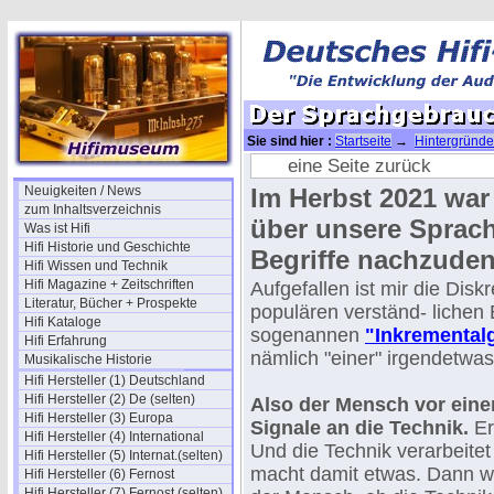
Sie sind hier :
Startseite
→
Hintergründe
eine Seite zurück
Neuigkeiten / News
Im Herbst 2021 war 
zum Inhaltsverzeichnis
über unsere Sprach
Was ist Hifi
Hifi Historie und Geschichte
Begriffe nachzude
Hifi Wissen und Technik
Hifi Magazine + Zeitschriften
Aufgefallen ist mir die Disk
Literatur, Bücher + Prospekte
populären verständ- lichen
Hifi Kataloge
sogenannen
"Inkremental
Hifi Erfahrung
nämlich "einer" irgendetwas
Musikalische Historie
Hifi Hersteller (1) Deutschland
Hifi Hersteller (2) De (selten)
Also der Mensch vor eine
Hifi Hersteller (3) Europa
Signale an die Technik.
Er
Hifi Hersteller (4) International
Und die Technik verarbeitet
Hifi Hersteller (5) Internat.(selten)
macht damit etwas. Dann wi
Hifi Hersteller (6) Fernost
Hifi Hersteller (7) Fernost (selten)