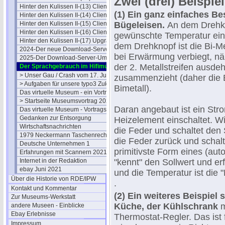
Zwei (drei) Beispiel
Hinter den Kulissen II-(13) Clients
(1)
Ein ganz einfaches Bes
Hinter den Kulissen II-(14) Clients
Hinter den Kulissen II-(15) Clients
Bügeleisen.
An dem Drehkn
Hinter den Kulissen II-(16) Clients
gewünschte Temperatur eing
Hinter den Kulissen II-(17) Upgrade
dem Drehknopf ist die Bi-Me
2024-Der neue Download-Server
bei Erwärmung verbiegt, nä
2025-Der Download-Server-Umzug
der 2. Metallstreifen ausde
Der Sprachgebrauch im Hifimuseum
> Unser Gau / Crash vom 17. Juli
zusammenzieht (daher die
> Aufgaben für unsere typo3 Zukunft
Bimetall).
Das virtuelle Museum - ein Vortrag
> Startseite Museumsvortrag 2021
Daran angebaut ist ein Str
Das virtuelle Museum - Vortragstext
Gedanken zur Entsorgung
Heizelement einschaltet. Wi
Wirtschaftsnachrichten
die Feder und schaltet den 
1979 Neckermann Taschenrechner
die Feder zurück und schalt
Deutsche Unternehmen 1
primitivste Form eines (au
Erfahrungen mit Scannern 2021
Internet in der Redaktion
"kennt" den Sollwert und erf
ebay Juni 2021
und die Temperatur ist die 
Über die Historie von RDE/IPW
.
Kontakt und Kommentar
(2) Ein weiteres Beispiel s
Zur Museums-Werkstatt
Küche, der Kühlschrank
m
andere Museen - Einblicke
Ebay Erlebnisse
Thermostat-Regler. Das ist 
Impressum