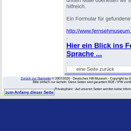
dritten Male überlesen wir s
hilfreich.
Ein Formular für gefundene
http://www.fernsehmuseum.i
.
Hier ein Blick ins 
Sprache ...
.
eine Seite zurück
Zurück zur Startseite
© 2007/2026 - Deutsches Hifi-Museum - Copyright by Dip
Bitte einfach nur lächeln: Diese Seiten sind garantiert RDE / IPW zert
Privatsphäre : Auf unseren Seiten werden keine Infor
zum Anfang dieser Seite