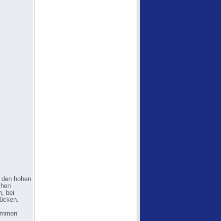
i den hohen
chen
, bei
rücken.
kommen