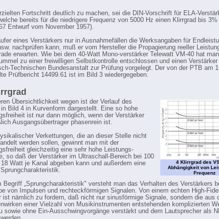
zielten Fortschritt deutlich zu machen, sei die DIN-Vorschrift für ELA-Verstär
welche bereits für die niedrigere Frequenz von 5000 Hz einen Klirrgrad bis 3%
567 Entwurf vom November 1957).
ufer eines Verstärkers nur in Ausnahmefällen die Werksangaben für Endleistu
 usw. nachprüfen kann, muß er vom Hersteller die Propagierung reeller Leistu
grade erwarten. Wie bei dem 40-Watt Mono-verstärker Telewatt VM-40 hat man
ummel zu einer freiwilligen Selbstkontrolle entschlossen und einen Verstärke
sch-Technischen Bundesanstalt zur Prüfung vorgelegt. Der von der PTB am 1
lte Prüfbericht 14499.61 ist im Bild 3 wiedergegeben.
irrgrad
ren Übersichtlichkeit wegen ist der Verlauf des
 in Bild 4 in Kurvenform dargestellt. Eine so hohe
gsfreiheit ist nur dann möglich, wenn der Verstärker
ßlich Ausgangsübertrager phasenrein ist.
ysikalischer Verkettungen, die an dieser Stelle nicht
andelt werden sollen, gewinnt man mit der
sfreiheit gleichzeitig eine sehr hohe Leistungs-
e, so daß der Verstärker im Ultraschall-Bereich bei 100
4 Klirrgrad des VS
 18 Watt je Kanal abgeben kann und außerdem eine
Abhängigkeit von Lei
 Sprungcharakteristik.
Frequenz
 Begriff „Sprungcharakteristik" versteht man das Verhalten des Verstärkers b
e von Impulsen und rechteckförmigen Signalen. Von einem echten High-Fidel
r ist nämlich zu fordern, daß nicht nur sinusförmige Signale, sondern die aus
irken einer Vielzahl von Musikinstrumenten entstehenden komplizierten W
u sowie ohne Ein-Ausschwingvorgänge verstärkt und dem Lautsprecher als N
 werden.