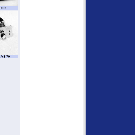
1962
t VS-70