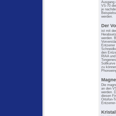
Ausgang e
VS-70 die
je nachde
Beispiels
werden.
Der Vo
ist mit d
Herabset
werden. B
Vorverstä
Entzerrer
Schneidke
den Entz
RIAA und 
Tongenera
Sollkurve
zu könne
Phonoein
Magne
Die magne
an den VS
werden. D
diesen Fi
Ortofon-T
Entzerrer
Krista