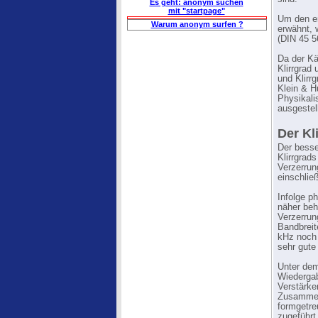
Es geht: anonym suchen
mit "startpage"
Um den er
Warum anonym surfen ?
erwähnt, 
(DIN 45 
Da der Kä
Klirrgrad
und Klirr
Klein & H
Physikali
ausgestel
Der Kl
Der besse
Klirrgrads
Verzerrun
einschlie
Infolge ph
näher beh
Verzerrung
Bandbreit
kHz noch
sehr gute
Unter dem
Wiedergab
Verstärke
Zusammenw
formgetre
zugeführt