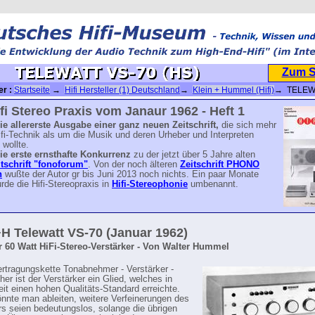
Zum 
er :
Startseite
→
Hifi Hersteller (1) Deutschland
→
Klein + Hummel (Hifi)
→ TELEW
fi Stereo Praxis vom Janaur 1962 - Heft 1
ie allererste Ausgabe einer ganz neuen Zeitschrift,
die sich mehr
fi-Technik als um die Musik und deren Urheber und Interpreten
wollte.
ie erste ernsthafte Konkurrenz
zu der jetzt über 5 Jahre alten
tschrift "fonoforum"
. Von der noch älteren
Zeitschrift PHONO
n
wußte der Autor gr bis Juni 2013 noch nichts. Ein paar Monate
rde die Hifi-Stereopraxis in
Hifi-Stereophonie
umbenannt.
H Telewatt VS-70 (Januar 1962)
r 60 Watt HiFi-Stereo-Verstärker - Von Walter Hummel
ertragungskette Tonabnehmer - Verstärker -
er ist der Verstärker ein Glied, welches in
eit einen hohen Qualitäts-Standard erreichte.
nnte man ableiten, weitere Verfeinerungen des
rs seien bedeutungslos, solange die übrigen