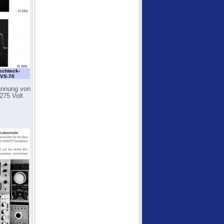
echteck-
 VS-70
pannung von
275 Volt