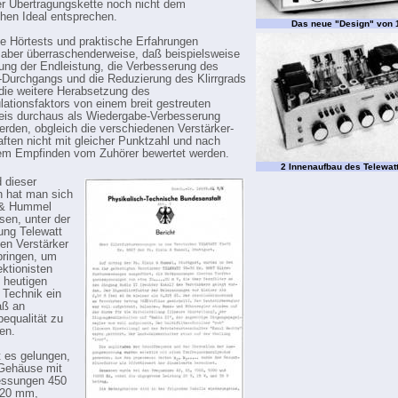
er Übertragungskette noch nicht dem
chen Ideal entsprechen.
Das neue "Design" von 
e Hörtests und praktische Erfahrungen
aber überraschenderweise, daß beispielsweise
ung der Endleistung, die Verbesserung des
Durchgangs und die Reduzierung des Klirrgrads
die weitere Herabsetzung des
lationsfaktors von einem breit gestreuten
eis durchaus als Wiedergabe-Verbesserung
 werden, obgleich die verschiedenen Verstärker-
ften nicht mit gleicher Punktzahl und nach
em Empfinden vom Zuhörer bewertet werden.
2 Innenaufbau des Telewat
 dieser
 hat man sich
n & Hummel
sen, unter der
ung Telewatt
en Verstärker
bringen, um
ktionisten
 heutigen
 Technik ein
ß an
equalität zu
en.
t es gelungen,
 Gehäuse mit
ssungen 450
120 mm,