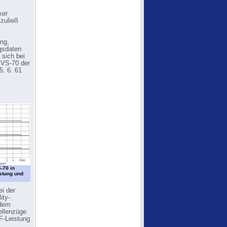
ker
 zuließ
ng,
ngsdaten
 sich bei
r VS-70 der
5. 6. 61
-70 in
stung und
ei der
ity-
 dem
ellenzüge
F-Leistung