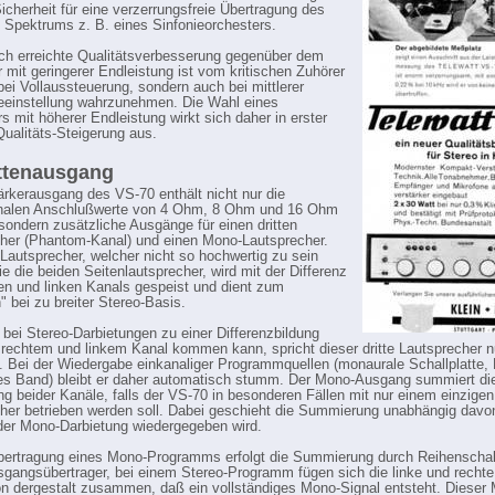
icherheit für eine verzerrungsfreie Übertragung des
Spektrums z. B. eines Sinfonieorchesters.
ch erreichte Qualitätsverbesserung gegenüber dem
r mit geringerer Endleistung ist vom kritischen Zuhörer
 bei Vollaussteuerung, sondern auch bei mittlerer
eeinstellung wahrzunehmen. Die Wahl eines
s mit höherer Endleistung wirkt sich daher in erster
Qualitäts-Steigerung aus.
ttenausgang
ärkerausgang des VS-70 enthält nicht nur die
ionalen Anschlußwerte von 4 Ohm, 8 Ohm und 16 Ohm
 sondern zusätzliche Ausgänge für einen dritten
her (Phantom-Kanal) und einen Mono-Lautsprecher.
e Lautsprecher, welcher nicht so hochwertig zu sein
ie die beiden Seitenlautsprecher, wird mit der Differenz
en und linken Kanals gespeist und dient zum
" bei zu breiter Stereo-Basis.
 bei Stereo-Darbietungen zu einer Differenzbildung
rechtem und linkem Kanal kommen kann, spricht dieser dritte Lautsprecher n
. Bei der Wiedergabe einkanaliger Programmquellen (monaurale Schallplatte,
s Band) bleibt er daher automatisch stumm. Der Mono-Ausgang summiert di
ng beider Kanäle, falls der VS-70 in besonderen Fällen mit nur einem einzigen
her betrieben werden soll. Dabei geschieht die Summierung unabhängig davon
der Mono-Darbietung wiedergegeben wird.
bertragung eines Mono-Programms erfolgt die Summierung durch Reihenscha
sgangsübertrager, bei einem Stereo-Programm fügen sich die linke und rechte
on dergestalt zusammen, daß ein vollständiges Mono-Signal entsteht. Dieser