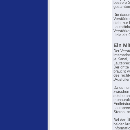
bessere S
gesamten 
Die dadur
Verstärke
nicht nur
Lautstärk
Verstärker
Linie als 
Ein Mi
Der Verst
internat
je Kanal,
Lautsprec
Der dritt
braucht w
des recht
„Ausfüllen
Da es nur
zwischen 
solche an
monaurale
Endleistu
Lautsprec
Stereo- o
Bei der Ü
beider Au
Informati