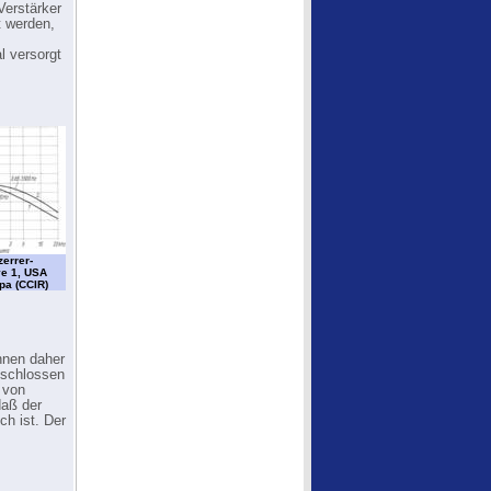
Verstärker
t werden,
 versorgt
errer-
e 1, USA
pa (CCIR)
nnen daher
eschlossen
 von
daß der
ch ist. Der