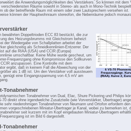
rweitert die Anwendungsmöglichkeiten des Verstärkers. So können mit dem 
 verschiedensten Räume sowohl in Stereo- als auch in Mono-Technik bespiel
m ob der betreffende Raum mit einem oder zwei Lautsprechern versehen ist.
weise können der Hauptwohnraum stereofon, die Nebenräume jedoch monaural
rverstärker
en bewährten Doppeltrioden ECC 83 bestückt, die zur
zung des Heizungsbrumms mit Gleichstrom beheizt
ei der Wiedergabe von Schallplatten arbeitet der
rker gleichzeitig als Schneidkennlinien-Entzerrer. Der
 ist auf die RIAA (USA) und CCIR (Europa)
nnlinie umschaltbar. Keine Mühe wurde gescheut, um
errer-Frequenzgang ohne Kompromisse den Sollkurven
CCIR anzupassen. Eine Kontrolle mit dem
tor ergibt, daß in keinem Fall die Abweichung von der
6 VS-70 Phonoentz
 größer als 1 dB ist. Um den Verstärker voll aussteuern
Frequcnzgänge. Kurv
n, genügt eine Eingangsspannung von 4,5 mV am
(RIAA). Kurve 2, Euro
gang.
t-Tonabnehmer
tdynamischen Tonabnehmer von Dual, Elac, Shure Pickering und Philips kö
-70 direkt ohne irgendwelche Zusatzteile (wie Vorverstärker, Übertrager) ang
ie sehr niederohmigen Tonabnehmer von Neumann und Ortofon erfordern den
rmen vorgeschriebenen Miniatur-Übertrager je Kanal, wobei zu bemerken ist, 
onabnehmer seit kurzem mit im Kopf eingebauten Miniatur-Übertragern erhältli
-Frequenzgang ist im Bild 6 dargestellt.
ll-Tonabnehmer