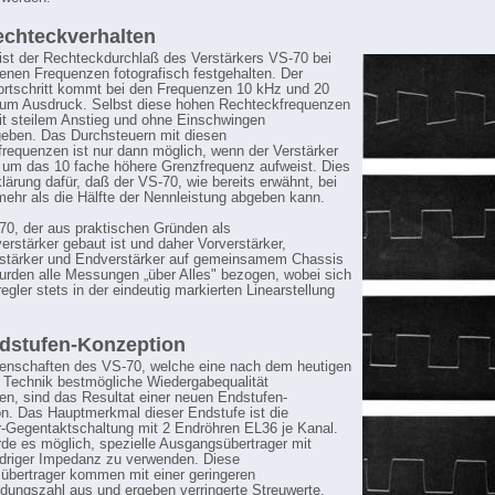
chteckverhalten
 ist der Rechteckdurchlaß des Verstärkers VS-70 bei
enen Frequenzen fotografisch festgehalten. Der
Fortschritt kommt bei den Frequenzen 10 kHz und 20
zum Ausdruck. Selbst diese hohen Rechteckfrequenzen
t steilem Anstieg und ohne Einschwingen
eben. Das Durchsteuern mit diesen
requenzen ist nur dann möglich, wenn der Verstärker
 um das 10 fache höhere Grenzfrequenz aufweist. Dies
klärung dafür, daß der VS-70, wie bereits erwähnt, bei
ehr als die Hälfte der Nennleistung abgeben kann.
0, der aus praktischen Gründen als
rstärker gebaut ist und daher Vorverstärker,
rstärker und Endverstärker auf gemeinsamem Chassis
wurden alle Messungen „über Alles" bezogen, wobei sich
egler stets in der eindeutig markierten Linearstellung
dstufen-Konzeption
enschaften des VS-70, welche eine nach dem heutigen
 Technik bestmögliche Wiedergabequalität
en, sind das Resultat einer neuen Endstufen-
n. Das Hauptmerkmal dieser Endstufe ist die
ar-Gegentaktschaltung mit 2 Endröhren EL36 je Kanal.
de es möglich, spezielle Ausgangsübertrager mit
iedriger Impedanz zu verwenden. Diese
bertrager kommen mit einer geringeren
dungszahl aus und ergeben verringerte Streuwerte.