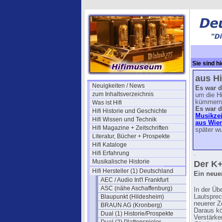
Sie sind hi
(HS)
aus Hi
Neuigkeiten / News
Es war d
zum Inhaltsverzeichnis
um die Hi
kümmern 
Was ist Hifi
Es war d
Hifi Historie und Geschichte
Musikzei
Hifi Wissen und Technik
aus Wie
Hifi Magazine + Zeitschriften
später wu
Literatur, Bücher + Prospekte
Hifi Kataloge
Hifi Erfahrung
.
Musikalische Historie
Der K+
Hifi Hersteller (1) Deutschland
Ein neue
AEC / Audio Int'l Frankfurt
ASC (nähe Aschaffenburg)
In der Üb
Blaupunkt (Hildesheim)
Lautsprech
neuerer Z
BRAUN AG (Kronberg)
Daraus kö
Dual (1) Historie/Prospekte
Verstärke