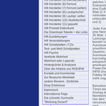
Hifi Hersteller (5) Internat.(selten)
welches V
Hifi Hersteller (6) Fernost
Endverstä
Hifi Hersteller (7) Fernost (selten)
eine Endl
Hifi Hersteller (8) Lautsprecher
Watt (2 X
minimalem
Hifi Hersteller (9) Lautspr. selten
unterzubr
Hifi Hersteller (10) Studiotechnik
und 2).
Hifi Hersteller (11) geparkt
Hifi Produkt-Datenbank
Jeder Kan
eine Nenn
Die Download-Tabelle + die Links
30 Watt. 
Hifi Ausstellungen
Leistung
Hifi Veranstaltungen
bezieht s
Hifi Schallplatten / CDs
Aussteue
sinusför
Test- und Meß-Schallplatten
Dauerton.
Hifi Psyche
Aussteue
Verklärte Wahrheit
kurzzeiti
Wahrheit oder Legende
entsprech
Hintergründe & Analysen
amerikan
Power-Def
Über die Historie von RDE/IPW
IHFM (Ins
Kontakt und Kommentar
Fidelity 
Zur Museums-Werkstatt
steht sog
andere Museen - Einblicke
Ebay Erlebnisse
Bemerkens
Tönen bes
Impressum
Anstieg d
International Page
Nennleist
Die schnelle Suchseite
Von dem V
"Werbung Dezent"
verzerrun
sind.