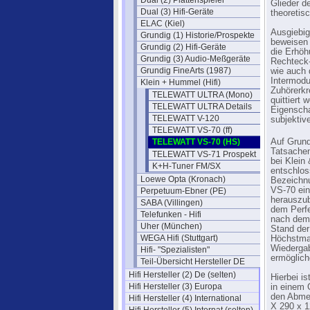
Dual (2) Plattenspieler
Glieder d
Dual (3) Hifi-Geräte
theoretis
ELAC (Kiel)
Ausgiebig
Grundig (1) Historie/Prospekte
beweisen 
Grundig (2) Hifi-Geräte
die Erhöh
Grundig (3) Audio-Meßgeräte
Rechteck-
Grundig FineArts (1987)
wie auch 
Intermodu
Klein + Hummel (Hifi)
Zuhörerkr
TELEWATT ULTRA (Mono)
quittiert
TELEWATT ULTRA Details
Eigenscha
TELEWATT V-120
subjektiv
TELEWATT VS-70 (ff)
TELEWATT VS-70 (HS)
Auf Grund
Tatsachen
TELEWATT VS-71 Prospekt
bei Klei
K+H-Tuner FM/SX
entschlos
Loewe Opta (Kronach)
Bezeichn
VS-70 ein
Perpetuum-Ebner (PE)
herauszu
SABA (Villingen)
dem Perfe
Telefunken - Hifi
nach dem
Uher (München)
Stand der
WEGA Hifi (Stuttgart)
Höchstma
Wiedergab
Hifi- "Spezialisten"
ermöglich
Teil-Übersicht Hersteller DE
Hifi Hersteller (2) De (selten)
Hierbei is
Hifi Hersteller (3) Europa
in einem
den Abme
Hifi Hersteller (4) International
X 290 x 