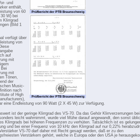
or- und
rker enthält,
eistung von 60
Prüfbericht der PTB Braunschweig
 30 W) bei
 Klirrgrad
ingen (Bild 1
al verfügt über
leistung von
Diese
sangabe
ich auf
rung mit
migem
 Bei
rung mit
gen Tönen,
end der
ischen Music-
inition nach
titute of High
Prüfbericht der PTB Braunschweig
Manufacturers),
ar eine Endleistung von 90 Watt (2 X 45 W) zur Verfügung.
wert ist der geringe Klirrgrad des VS-70. Da das Gehör Klirrverzerrungen be
onders leicht wahrnimmt, wurde viel Mühe darauf angewandt, den sonst übli
es Klirrgrads bei höheren Frequenzen zu verhüten. Tatsächlich ist es gelungen
ung und bei einer Frequenz von 10 kHz den Klirrgrad auf nur 0,22% herabzud
erstärker VS-70 darf daher mit Recht gesagt werden, daß er zu den
gsfreiesten Verstärkern gehört, welche in Europa oder den USA je herausge