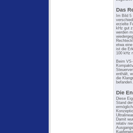
Das Re
Im Bild 5
verschied
erzielte 
kHz gut 
werden mi
wiedergeg
Rechteckf
etwa eine
ist die Er
100 kHz m
Beim VS-7
Kompaktve
Steuerve
enthält, 
die Klangr
befanden.
Die En
Diese Eig
Stand der
ermöglich
Konzeptio
Ultraline
Damit wur
relativ n
Ausgangsü
Kupferwin