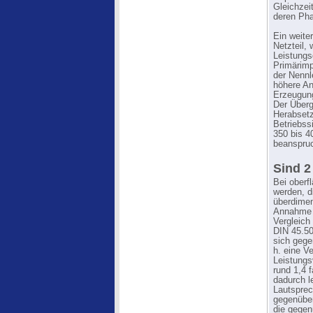
Gleichzei
deren Pha
Ein weite
Netzteil, 
Leistungsd
Primärimp
der Nennl
höhere An
Erzeugung
Der Überg
Herabset
Betriebss
350 bis 4
beanspruc
Sind 2
Bei oberf
werden, d
überdimen
Annahme 
Vergleich
DIN 45.50
sich gege
h. eine V
Leistungs
rund 1,4 
dadurch l
Lautsprec
gegenüber
die gegen