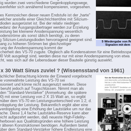
tig wurden zwei verschiedene Gegenkopplungswege,
senfehler sich annähernd kompensieren, vorgesehen.
res Kennzeichen dieser neuen Endstufe ist der „harte"
welcher anstelle einer Gleichrichterröhre mit Silizium-
ioden ausgerüstet ist. Bei der relativ niedrigen
edanz der Ausgangsübertrager werden zur Erzielung
eistung bei kleinerer Anodenspannung wesentlich
odenströme als sonst üblich benötigt, zu deren
 Silizium-Leistungsdioden hervorragend geeignet sind.
5 Wiedergabe von R
ang zu höheren Strömen bei gleichzeitiger
Signalen mit dem
zung der Anodenspannung kommt der
icherheit des VS-70 zugute. Obgleich alle Kondensatoren für eine Betriebss
00 Volt ausgelegt sind, werden diese nur mit einer Anodenspannung von etwa 
ht, was sich auf die Lebensdauer dieser Bauteile günstig auswirkt.
 x 30 Watt Sinus zuviel ? (Wissensstand von 1961)
lächlicher Betrachtung könnte der Einwand vorgebracht
ie vorerwähnte Leistung des VS-70 sei
sioniert und könne nicht ausgenutzt werden. Diese
beruht jedoch auf Trugschlüssen. Nimmt man als
 den "Standard-Verstärker" (Anmerkung: die spätere
0) mit einer Leistung von 2 X 15 Watt an, so ergibt
nüber dem VS-70 ein Leistungsunterschied von 1:2, d.
erdopplung der Leistung. Bekanntlich ergibt aber eine
verdopplung eine Erhöhung der Lautstärke um nur das
fache. Diese 1,4 fache Lautstärke-Reserve kann aber
eicht aufgezehrt werden, daß neueste High-Fidelity-
herboxen aus Qualitätsgründen eine höhere Leistung
 älteren Konstruktionen benötigen. Außerdem bietet
über dem Standard-Verstärker höhere Endleistung eine