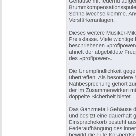
Gehäuse mit federnd aufg
Brummkompensationsspule
Schnellwechselklemme. Ansc
Verstärkeranlagen.
Dieses weitere Musiker-Mikr
Preisklasse. Viele wichtige
beschriebenen »profipower«
ähnelt der abgebildete Fr
des »profipower«.
Die Unempfindlichkeit geg
übertreffen. Als besonde
Nahbesprechung gehört zu
der im Zusammenwirken mit
doppelte Sicherheit bietet.
Das Ganzmetall-Gehäuse d
und besitzt eine dauerhaft 
Einsprachekorb besteht aus
Federaufhängung des inner
bewirkt die gute Kör-perd