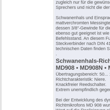
zugleich nur für die gewün
Sprechers und nicht die d
Schwanenhals und Einspra
mattverchromten Messingtei
dessen 3/8"-Gewinde für di
ebenso gut geeignet ist wie
Befehlsstand. An diesem Fuß
Steckverbinder nach DIN 41
technischen Daten finden Si
.
Schwanenhals-Rich
MD908 • MD908N •
Übertragungsbereich: 50...
Richtcharakteristik: Niere.
Knackfreier Reedschalter.
Extrem unempfindlich gegen
Bei der Entwicklung des d
Richtmikrofons MD 908 wu