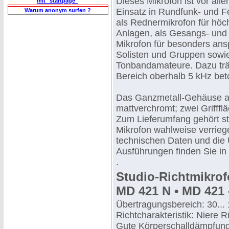
Dieses Mikrofon ist vor all
mit "startpage"
Einsatz in Rundfunk- und F
Warum anonym surfen ?
als Rednermikrofon für höch
Anlagen, als Gesangs- und 
Mikrofon für besonders ans
Solisten und Gruppen sowie 
Tonbandamateure. Dazu trägt
Bereich oberhalb 5 kHz bet
Das Ganzmetall-Gehäuse al
mattverchromt; zwei Griffflä
Zum Lieferumfang gehört st
Mikrofon wahlweise verriege
technischen Daten und die
Ausführungen finden Sie in 
.
Studio-Richtmikro
MD 421 N • MD 421 
Übertragungsbereich: 30...
Richtcharakteristik: Niere
Gute Körperschalldämpfung