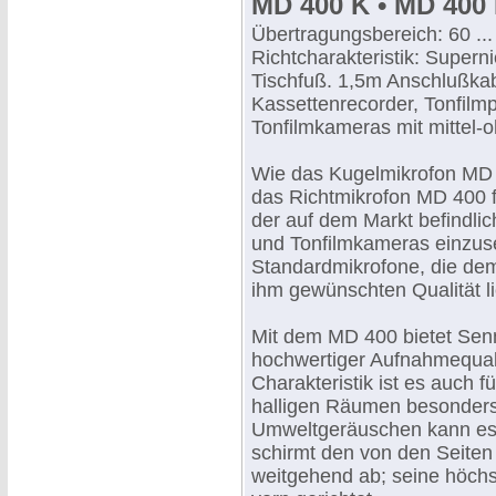
MD 400 K • MD 400 
Übertragungsbereich: 60 ...
Richtcharakteristik: Superni
Tischfuß. 1,5m Anschlußkabe
Kassettenrecorder, Tonfilm
Tonfilmkameras mit mittel-
Wie das Kugelmikrofon MD 
das Richtmikrofon MD 400 f
der auf dem Markt befindlic
und Tonfilmkameras einzuset
Standardmikrofone, die dem
ihm gewünschten Qualität li
Mit dem MD 400 bietet Sennh
hochwertiger Aufnahmequali
Charakteristik ist es auch 
halligen Räumen besonders 
Umweltgeräuschen kann es 
schirmt den von den Seite
weitgehend ab; seine höchs