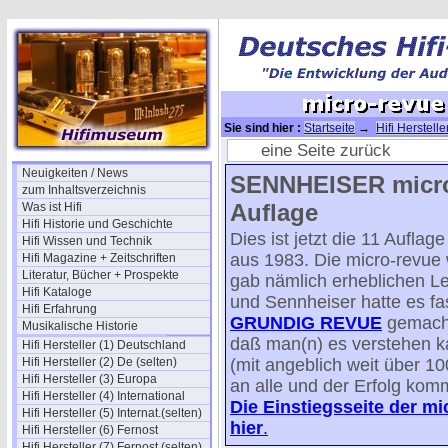
Sie sind hier :
Startseite
→
Hifi Herstell
SENNHEISER micro-revue (11) 1983
→ m
eine Seite zurück
Neuigkeiten / News
SENNHEISER micro-
zum Inhaltsverzeichnis
Auflage
Was ist Hifi
Hifi Historie und Geschichte
Dies ist jetzt die 11 Aufla
Hifi Wissen und Technik
aus 1983. Die micro-revue 
Hifi Magazine + Zeitschriften
Literatur, Bücher + Prospekte
gab nämlich erheblichen L
Hifi Kataloge
und Sennheiser hatte es fa
Hifi Erfahrung
GRUNDIG REVUE
gemacht
Musikalische Historie
daß man(n) es verstehen ka
Hifi Hersteller (1) Deutschland
Hifi Hersteller (2) De (selten)
(mit angeblich weit über 1
Hifi Hersteller (3) Europa
an alle und der Erfolg kom
Hifi Hersteller (4) International
Die Einstiegsseite der m
Hifi Hersteller (5) Internat.(selten)
hier
.
Hifi Hersteller (6) Fernost
Hifi Hersteller (7) Fernost (selten)