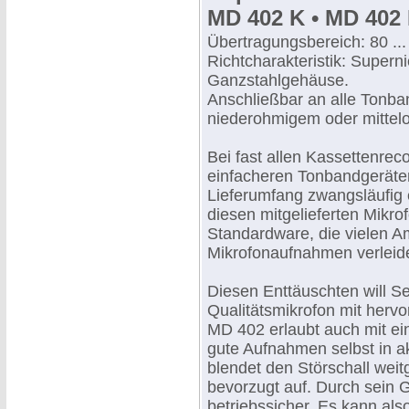
MD 402 K • MD 402 
Übertragungsbereich: 80 ..
Richtcharakteristik: Superni
Ganzstahlgehäuse.
Anschließbar an alle Tonba
niederohmigem oder mitte
Bei fast allen Kassettenrec
einfacheren Tonbandgeräte
Lieferumfang zwangsläufig e
diesen mitgelieferten Mikr
Standardware, die vielen A
Mikrofonaufnahmen verleide
Diesen Enttäuschten will S
Qualitätsmikrofon mit hervo
MD 402 erlaubt auch mit ei
gute Aufnahmen selbst in 
blendet den Störschall wei
bevorzugt auf. Durch sein 
betriebssicher. Es kann al