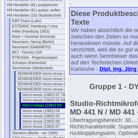
.
Hifi Hersteller (8) Lautsprecher
Hifi Hersteller (9) Lautspr. selten
Diese Produktbesch
Hifi Hersteller (10) Studiotechnik
Texte
EMT Franz (Lahr)
ESTEMAC Hamburg / Lima
Wir haben absichtlich die or
Hiller (Hamburg 1953)
zwischen den Zeilen so ma
Klein + Hummel (Kemnat)
Neumann, Georg (Berlin)
herauslesen müsste. Auf di
Neumann (Gefell/MTG)
verzichtet, weil die so gut
MCI - Florida USA
auch wenn Sennheiser das 
RTW Köln - Pegelanzeigen
auf den Technischen Dirke
Schoeps (Karlsruhe)
Sennheiser (Wedemark)
Karlsruhe -
Dipl. Ing. Jör
SENNHEISER micro-revue (2) 1969
.
SENNHEISER micro-revue (8) 1977
SENNHEISER micro-revue (9) 1978
Gruppe 1 - 
SENNHEISER micro-revue (11) 1983
.
micro-revue (1983) 01 "ABC"
micro-revue (1983) 02 Intro
Studio-Richtmikro
micro-revue (1983) 03
MD 441 N / MD 441 
micro-revue (1983) 04
micro-revue (1983) 05
Übertragungsbereich: 30...
micro-revue (1983) 06
Richtcharakteristik: Supern
micro-revue (1983) 07
rückkopplungsarm. Optimal
Siemens (Berlin - vor 1945)