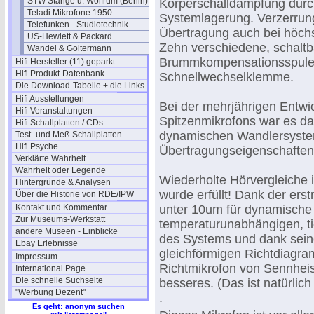
STW Stange u. Wolfrum (Berlin)
Körperschalldämpfung durc
Teladi Mikrofone 1950
Systemlagerung. Verzerrung
Telefunken - Studiotechnik
Übertragung auch bei höch
US-Hewlett & Packard
Zehn verschiedene, schalt
Wandel & Goltermann
Brummkompensationsspule.
Hifi Hersteller (11) geparkt
Hifi Produkt-Datenbank
Schnellwechselklemme.
Die Download-Tabelle + die Links
Hifi Ausstellungen
Bei der mehrjährigen Entw
Hifi Veranstaltungen
Spitzenmikrofons war es das
Hifi Schallplatten / CDs
dynamischen Wandlersystem
Test- und Meß-Schallplatten
Hifi Psyche
Übertragungseigenschaften
Verklärte Wahrheit
Wahrheit oder Legende
Wiederholte Hörvergleiche 
Hintergründe & Analysen
wurde erfüllt! Dank der e
Über die Historie von RDE/IPW
Kontakt und Kommentar
unter 10um für dynamische 
Zur Museums-Werkstatt
temperaturunabhängigen, t
andere Museen - Einblicke
des Systems und dank sein
Ebay Erlebnisse
gleichförmigen Richtdiagr
Impressum
Richtmikrofon von Sennheise
International Page
Die schnelle Suchseite
besseres. (Das ist natürlich
"Werbung Dezent"
.
Es geht: anonym suchen