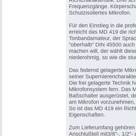
Richtcharakteristik. Drei sc
Frequenzgänge. Körperscha
Schutzisoliertes Mikrofon.
Für den Einstieg in die pro
erreicht das MD 419 die rich
Tonbandamateur, der Sprac
"oberhalb" DIN 45500 auch
machen will, der wählt dies
niederohmig, so wie die st
Das federnd gelagerte Mikr
seiner Supernierencharakter
Die frei gelagerte Technik 
Mikrofonsystem fern. Das M
Baßschalter ausgerüstet, de
am Mikrofon vorzunehmen, o
So ist das MD 419 ein Rich
Eigenschaften.
Zum Lieferumfang gehören 
Anschlußteil mit3/8"-, 1/2"