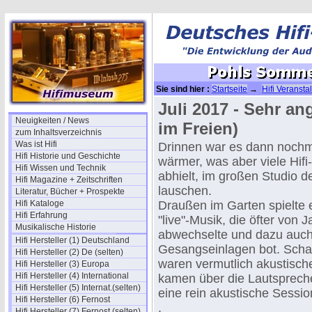
Sie sind hier :
Startseite
→
Hifi Veransta
Juli 2017 - Sehr a
Neuigkeiten / News
im Freien)
zum Inhaltsverzeichnis
Was ist Hifi
Drinnen war es dann nochm
Hifi Historie und Geschichte
wärmer, was aber viele Hifi
Hifi Wissen und Technik
abhielt, im großen Studio 
Hifi Magazine + Zeitschriften
lauschen.
Literatur, Bücher + Prospekte
Hifi Kataloge
Draußen im Garten spielte
Hifi Erfahrung
"live"-Musik, die öfter von 
Musikalische Historie
abwechselte und dazu auch
Hifi Hersteller (1) Deutschland
Gesangseinlagen bot. Sch
Hifi Hersteller (2) De (selten)
waren vermutlich akustisch
Hifi Hersteller (3) Europa
Hifi Hersteller (4) International
kamen über die Lautspreche
Hifi Hersteller (5) Internat.(selten)
eine rein akustische Sessio
Hifi Hersteller (6) Fernost
.
Hifi Hersteller (7) Fernost (selten)