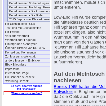
mitschwimmen, mußte sich 
Benefizkonzert Vorbereitungen
umorientieren.
Benefizkonzert Nachtrag / Résumé
Benefizkonzert - Die Auswertung
Benefizkonzert - Die Bilder
Low-End Hifi wurde komplet
2025 Sept. - zwei Klavierkonzerte
die Mittelklasse deutlich re
Hifi Schallplatten / CDs
Hifi Sphären "ganz oben" m
Test- und Meß-Schallplatten
exzellent klingen, also nich
Hifi Psyche
Verklärte Wahrheit
WummBumm in den Märkten r
Wahrheit oder Legende
man dann von den Gästen un
Hintergründe & Analysen
"etwas" an Hifi Zuhause ha
Über die Historie von RDE/IPW
sie unisono staunend vor d
Kontakt und Kommentar
Lauschen "vermutlich" bedä
Zur Museums-Werkstatt
andere Museen - Einblicke
aufsummieren).
Ebay Erlebnisse
.
Impressum
Auf den McIntosch
International Page
Die schnelle Suchseite
nachlesen
"Werbung Dezent"
Bereits 1965 hatten die Mc
Es geht: anonym suchen
mit "startpage"
Entwickler
in Binghamton h
Warum anonym surfen ?
daß die Optik auch im High
stimmen muß und dem Prod