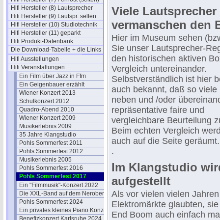
Hifi Hersteller (8) Lautsprecher
Viele Lautsprecher
Hifi Hersteller (9) Lautspr. selten
vermanschen den B
Hifi Hersteller (10) Studiotechnik
Hifi Hersteller (11) geparkt
Hier im Museum sehen (bz
Hifi Produkt-Datenbank
Sie unser Lautsprecher-Reg
Die Download-Tabelle + die Links
den historischen aktiven B
Hifi Ausstellungen
Hifi Veranstaltungen
Vergleich untereinander.
Ein Film über Jazz in Ffm
Selbstverständlich ist hier 
Ein Geigenbauer erzählt
auch bekannt, daß so viele
Wiener Konzert 2013
neben und /oder übereinan
Schulkonzert 2012
repräsentative faire und
Quadro-Abend 2010
Wiener Konzert 2009
vergleichbare Beurteilung z
Musikerlebnis 2009
Beim echten Vergleich werd
35 Jahre Klangstudio
auch auf die Seite geräumt.
Pohls Sommerfest 2011
.
Pohls Sommerfest 2012
Musikerlebnis 2005
Im Klangstudio wir
Pohls Sommerfest 2016
Pohls Sommerfest 2017
aufgestellt
Ein "Filmmusik"-Konzert 2022
Als vor vielen vielen Jahre
Die XXL-Band auf dem Neroberg
Pohls Sommerfest 2024
Elektromärkte glaubten, sie
Ein privates kleines Piano Konzert
End Boom auch einfach ma
Benefizkonzert Karlsruhe 2024