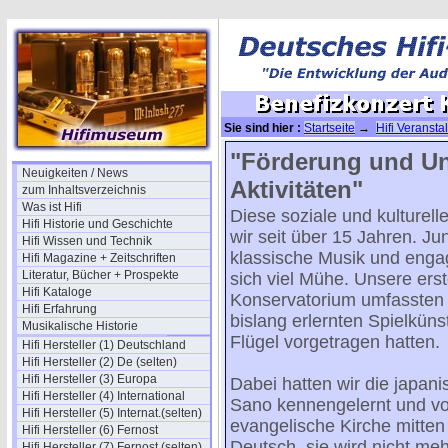
Sie sind hier :
Startseite
→
Hifi Veransta
"Förderung und Un
Neuigkeiten / News
Aktivitäten"
zum Inhaltsverzeichnis
Was ist Hifi
Diese soziale und kulturel
Hifi Historie und Geschichte
wir seit über 15 Jahren. Ju
Hifi Wissen und Technik
klassische Musik und enga
Hifi Magazine + Zeitschriften
Literatur, Bücher + Prospekte
sich viel Mühe. Unsere er
Hifi Kataloge
Konservatorium umfassten 6
Hifi Erfahrung
bislang erlernten Spielkün
Musikalische Historie
Flügel vorgetragen hatten.
Hifi Hersteller (1) Deutschland
Hifi Hersteller (2) De (selten)
Hifi Hersteller (3) Europa
Dabei hatten wir die japan
Hifi Hersteller (4) International
Sano kennengelernt und von
Hifi Hersteller (5) Internat.(selten)
evangelische Kirche mitten 
Hifi Hersteller (6) Fernost
Deutsch, sie wird nicht meh
Hifi Hersteller (7) Fernost (selten)