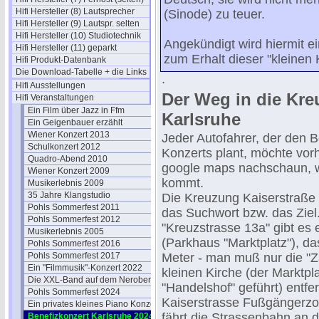
Hifi Hersteller (8) Lautsprecher
(Sinode) zu teuer.
Hifi Hersteller (9) Lautspr. selten
Hifi Hersteller (10) Studiotechnik
Angekündigt wird hiermit e
Hifi Hersteller (11) geparkt
zum Erhalt dieser "kleinen 
Hifi Produkt-Datenbank
Die Download-Tabelle + die Links
.
Hifi Ausstellungen
Der Weg in die Kre
Hifi Veranstaltungen
Ein Film über Jazz in Ffm
Karlsruhe
Ein Geigenbauer erzählt
Wiener Konzert 2013
Jeder Autofahrer, der den 
Schulkonzert 2012
Konzerts plant, möchte vorh
Quadro-Abend 2010
google maps nachschaun, wi
Wiener Konzert 2009
kommt.
Musikerlebnis 2009
35 Jahre Klangstudio
Die Kreuzung Kaiserstraße 
Pohls Sommerfest 2011
das Suchwort bzw. das Ziel.
Pohls Sommerfest 2012
"Kreuzstrasse 13a" gibt es
Musikerlebnis 2005
(Parkhaus "Marktplatz"), d
Pohls Sommerfest 2016
Pohls Sommerfest 2017
Meter - man muß nur die "Z
Ein "Filmmusik"-Konzert 2022
kleinen Kirche (der Marktpl
Die XXL-Band auf dem Neroberg
"Handelshof" geführt) entfer
Pohls Sommerfest 2024
Kaiserstrasse Fußgängerzon
Ein privates kleines Piano Konzert
fährt die Strassenbahn an d
Benefizkonzert Karlsruhe 2024