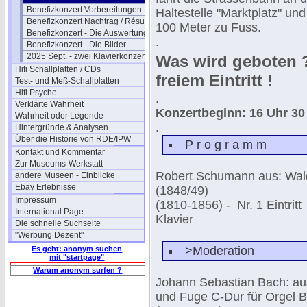
Benefizkonzert Vorbereitungen
Haltestelle "Marktplatz" un
Benefizkonzert Nachtrag / Résumé
100 Meter zu Fuss.
Benefizkonzert - Die Auswertung
.
Benefizkonzert - Die Bilder
2025 Sept. - zwei Klavierkonzerte
Was wird geboten ?
Hifi Schallplatten / CDs
freiem Eintritt !
Test- und Meß-Schallplatten
Hifi Psyche
.
Verklärte Wahrheit
Konzertbeginn: 16 Uhr 30
Wahrheit oder Legende
.
Hintergründe & Analysen
Über die Historie von RDE/IPW
P r o g r a m m
Kontakt und Kommentar
Zur Museums-Werkstatt
Robert Schumann aus: Wal
andere Museen - Einblicke
Ebay Erlebnisse
(1848/49)
Impressum
(1810-1856) - Nr. 1 Eintrit
International Page
Klavier
Die schnelle Suchseite
"Werbung Dezent"
>Moderation
Es geht: anonym suchen
mit "startpage"
Warum anonym surfen ?
Johann Sebastian Bach: au
und Fuge C-Dur für Orgel 