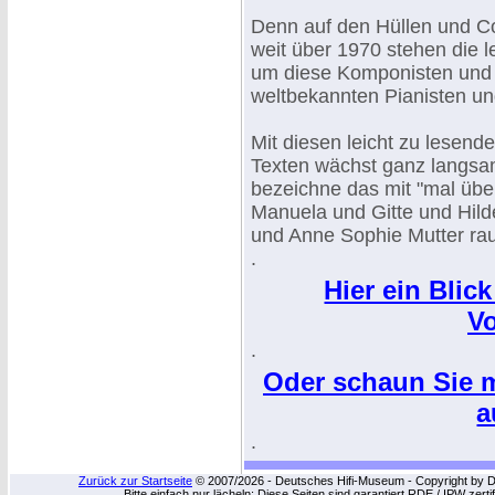
Denn auf den Hüllen und Co
weit über 1970 stehen die
um diese Komponisten und 
weltbekannten Pianisten und
Mit diesen leicht zu lesend
Texten wächst ganz langsam
bezeichne das mit "mal übe
Manuela und Gitte und Hild
und Anne Sophie Mutter ra
.
Hier ein Blic
V
.
Oder schaun Sie ma
a
.
Zurück zur Startseite
© 2007/2026 - Deutsches Hifi-Museum - Copyright by Dip
Bitte einfach nur lächeln: Diese Seiten sind garantiert RDE / IPW zert