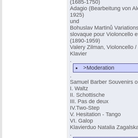
(1685-1750)
Adagio (Bearbeitung von Ale
1925)
und
Bohuslav Martinů Variation
slovaque pour Violoncello e
(1890-1959)
Valery Zilman, Violoncello /
Klavier
.
>Moderation
.
Samuel Barber Souvenirs o
I. Waltz
II. Schottische
III. Pas de deux
IV.Two-Step
V. Hesitation - Tango
VI. Galop
Klavierduo Natalia Zagals
.