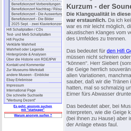
Benefizkonzert Vorbereitungen
Kurzum - der Soun
Benefizkonzert Nachtrag / Résumé
Die Klangqualität in dies
Benefizkonzert - Die Auswertung
Benefizkonzert - Die Bilder
war erstaunlich.
Da ich kei
2025 Sept. - zwei Klavierkonzerte
war es mir leicht möglich, d
Hifi Schallplatten / CDs
akustischen Klanges vom v
Test- und Meß-Schallplatten
des Umfeldes zu trennen.
Hifi Psyche
Verklärte Wahrheit
Wahrheit oder Legende
Das bedeutet für
den Hifi 
Hintergründe & Analysen
müssen nicht schreien oder
Über die Historie von RDE/IPW
"können". Herr Siebert (sons
Kontakt und Kommentar
die Geige herrlich souverän 
Zur Museums-Werkstatt
allen Variationen, manchmal
andere Museen - Einblicke
Ebay Erlebnisse
sauber, daß wir die Tränen
Impressum
hatten, mal so schmalzig un
International Page
Eimer fürs Abwasser drunter
Die schnelle Suchseite
"Werbung Dezent"
Das bedeutet aber, bei Mu
Es geht: anonym suchen
mit "startpage"
Interpreten, wie die Geige k
Warum anonym surfen ?
(bei Ihnen zu Hause) aber 
der Anlage etwas faul.