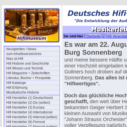
Sie sind hier :
Startseite
→
Hifi Veransta
Es war am 22. Augu
Neuigkeiten / News
Burg Sonnenberg
zum Inhaltsverzeichnis
Was ist Hifi
und meine bessere Hälfte u
Hifi Historie und Geschichte
einer Hochzeit eingeladen 
Hifi Wissen und Technik
Gollners hoch droben auf d
Hifi Magazine + Zeitschriften
Sonnenberg.
Das alles ist
Literatur, Bücher + Prospekte
Hifi Kataloge
"Hifiwertiges".
Hifi Erfahrung
Musikalische Historie
Doch das glückliche Hoch
Hifi Hersteller (1) Deutschland
geschafft,
den weit über H
Hifi Hersteller (2) De (selten)
bekannten Geiger Herbert S
Hifi Hersteller (3) Europa
Hifi Hersteller (4) International
kleinen Auswahl von Musik
Hifi Hersteller (5) Internat.(selten)
"Johann Strauss Orchester"
Hifi Hersteller (6) Fernost
voller Verpflegung natürlich
Hifi Hersteller (7) Fernost (selten)