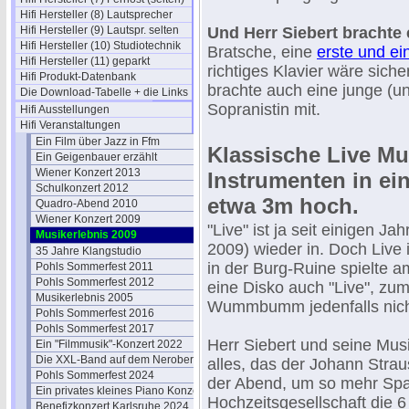
Hifi Hersteller (8) Lautsprecher
Hifi Hersteller (9) Lautspr. selten
Und Herr Siebert brachte e
Hifi Hersteller (10) Studiotechnik
Bratsche, eine
erste und ei
Hifi Hersteller (11) geparkt
richtiges Klavier wäre sic
Hifi Produkt-Datenbank
brachte auch eine junge (u
Die Download-Tabelle + die Links
Sopranistin mit.
Hifi Ausstellungen
Hifi Veranstaltungen
Ein Film über Jazz in Ffm
Klassische Live Mu
Ein Geigenbauer erzählt
Wiener Konzert 2013
Instrumenten in e
Schulkonzert 2012
etwa 3m hoch.
Quadro-Abend 2010
Wiener Konzert 2009
"Live" ist ja seit einigen Ja
Musikerlebnis 2009
2009) wieder in. Doch Live i
35 Jahre Klangstudio
in der Burg-Ruine spielte 
Pohls Sommerfest 2011
Pohls Sommerfest 2012
eine Disko auch "Live", zu
Musikerlebnis 2005
Wummbumm jedenfalls nicht
Pohls Sommerfest 2016
Pohls Sommerfest 2017
Herr Siebert und seine Musi
Ein "Filmmusik"-Konzert 2022
Die XXL-Band auf dem Neroberg
alles, das der Johann Strau
Pohls Sommerfest 2024
der Abend, um so mehr Spa
Ein privates kleines Piano Konzert
Hochzeitsgesellschaft die 6 
Benefizkonzert Karlsruhe 2024