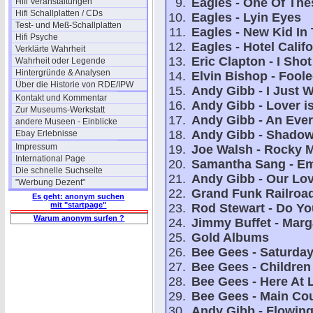
Eagles - One Of The
Hifi Veranstaltungen
Hifi Schallplatten / CDs
Eagles - Lyin Eyes
Test- und Meß-Schallplatten
Eagles - New Kid In
Hifi Psyche
Eagles - Hotel Califo
Verklärte Wahrheit
Eric Clapton - I Shot
Wahrheit oder Legende
Hintergründe & Analysen
Elvin Bishop - Fool
Über die Historie von RDE/IPW
Andy Gibb - I Just 
Kontakt und Kommentar
Andy Gibb - Lover is
Zur Museums-Werkstatt
Andy Gibb - An Ever
andere Museen - Einblicke
Andy Gibb - Shado
Ebay Erlebnisse
Impressum
Joe Walsh - Rocky 
International Page
Samantha Sang - E
Die schnelle Suchseite
Andy Gibb - Our Lov
"Werbung Dezent"
Grand Funk Railroa
Es geht: anonym suchen
mit "startpage"
Rod Stewart - Do Yo
Warum anonym surfen ?
Jimmy Buffet - Marga
Gold Albums
Bee Gees - Saturday
Bee Gees - Children
Bee Gees - Here At 
Bee Gees - Main Co
Andy Gibb - Flowing