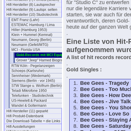
für "Studio C" zu entwerfen
Hifi Hersteller (8) Lautsprecher
nur die legendäre Karriere
Hifi Hersteller (9) Lautspr. selten
starten, sie war auch für d
Hifi Hersteller (10) Studiotechnik
EMT Franz (Lahr)
verantwortlich, deren Gold
ESTEMAC Hamburg / Lima
heute auf der ganzen Welt g
Hiller (Hamburg 1953)
.
Klein + Hummel (Kemnat)
Eine Liste von Hit
Neumann, Georg (Berlin)
Neumann (Gefell/MTG)
aufgenommen wur
MCI - Florida USA
Gold-Records mit MCI Equipment
A list of hit records reco
Grover "Jeep" Harned Biografie
.
RTW Köln - Pegelanzeigen
Gold Singles :
Schoeps (Karlsruhe)
.
Sennheiser (Wedemark)
Siemens (Berlin - vor 1945)
Bee Gees - Tragedy
STW Stange u. Wolfrum (Berlin)
Bee Gees - Too Muc
Teladi Mikrofone 1950
Bee Gees - How Dee
Telefunken - Studiotechnik
US-Hewlett & Packard
Bee Gees - Jive Talk
Wandel & Goltermann
Bee Gees - You Sho
Hifi Hersteller (11) geparkt
Bee Gees - Love So 
Hifi Produkt-Datenbank
Bee Gees - Staying 
Die Download-Tabelle + die Links
Bee Gees - Saturday
Hifi Ausstellungen