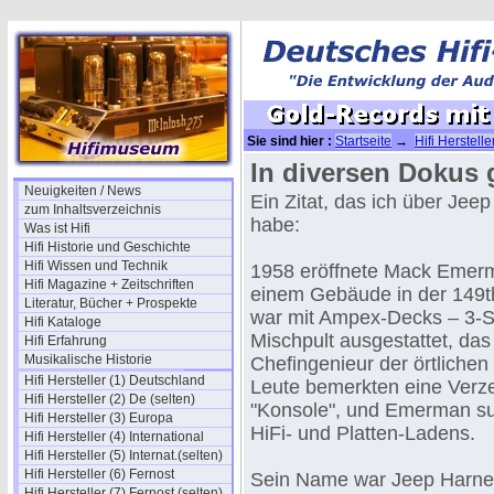
Sie sind hier :
Startseite
→
Hifi Herstell
MCI Equipment
In diversen Dokus 
Neuigkeiten / News
Ein Zitat, das ich über Je
zum Inhaltsverzeichnis
habe:
Was ist Hifi
Hifi Historie und Geschichte
Hifi Wissen und Technik
1958 eröffnete Mack Emerma
Hifi Magazine + Zeitschriften
einem Gebäude in der 149th
Literatur, Bücher + Prospekte
war mit Ampex-Decks – 3-S
Hifi Kataloge
Mischpult ausgestattet, d
Hifi Erfahrung
Musikalische Historie
Chefingenieur der örtliche
Hifi Hersteller (1) Deutschland
Leute bemerkten eine Verze
Hifi Hersteller (2) De (selten)
"Konsole", und Emerman suc
Hifi Hersteller (3) Europa
HiFi- und Platten-Ladens.
Hifi Hersteller (4) International
Hifi Hersteller (5) Internat.(selten)
Hifi Hersteller (6) Fernost
Sein Name war Jeep Harned
Hifi Hersteller (7) Fernost (selten)