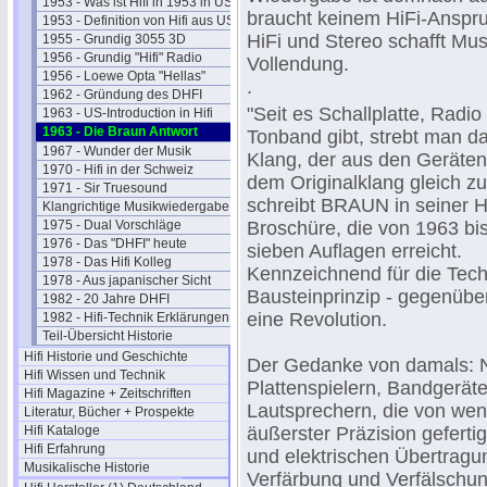
1953 - Was ist Hifi in 1953 in USA
braucht keinem HiFi-Anspru
1953 - Definition von Hifi aus USA
HiFi und Stereo schafft Mu
1955 - Grundig 3055 3D
1956 - Grundig "Hifi" Radio
Vollendung.
1956 - Loewe Opta "Hellas"
.
1962 - Gründung des DHFI
"Seit es Schallplatte, Radio
1963 - US-Introduction in Hifi
1963 - Die Braun Antwort
Tonband gibt, strebt man d
1967 - Wunder der Musik
Klang, der aus den Geräte
1970 - Hifi in der Schweiz
dem Originalklang gleich z
1971 - Sir Truesound
schreibt BRAUN in seiner H
Klangrichtige Musikwiedergabe 74
1975 - Dual Vorschläge
Broschüre, die von 1963 bi
1976 - Das "DHFI" heute
sieben Auflagen erreicht.
1978 - Das Hifi Kolleg
Kennzeichnend für die Techn
1978 - Aus japanischer Sicht
Bausteinprinzip - gegenübe
1982 - 20 Jahre DHFI
eine Revolution.
1982 - Hifi-Technik Erklärungen
Teil-Übersicht Historie
Hifi Historie und Geschichte
Der Gedanke von damals: Nu
Hifi Wissen und Technik
Plattenspielern, Bandgerät
Hifi Magazine + Zeitschriften
Lautsprechern, die von weni
Literatur, Bücher + Prospekte
Hifi Kataloge
äußerster Präzision geferti
Hifi Erfahrung
und elektrischen Übertragu
Musikalische Historie
Verfärbung und Verfälschu