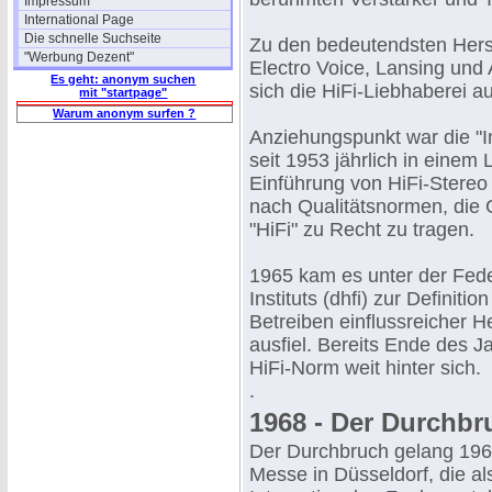
Impressum
International Page
Die schnelle Suchseite
Zu den bedeutendsten Herst
"Werbung Dezent"
Electro Voice, Lansing und 
Es geht: anonym suchen
sich die HiFi-Liebhaberei a
mit "startpage"
Warum anonym surfen ?
Anziehungspunkt war die "In
seit 1953 jährlich in einem
Einführung von HiFi-Stereo 
nach Qualitätsnormen, die 
"HiFi" zu Recht zu tragen.
1965 kam es unter der Fede
Instituts (dhfi) zur Definiti
Betreiben einflussreicher He
ausfiel. Bereits Ende des J
HiFi-Norm weit hinter sich.
.
1968 - Der Durchbr
Der Durchbruch gelang 1968
Messe in Düsseldorf, die a