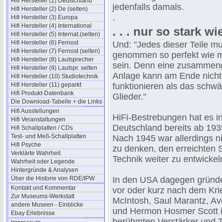
Hifi Hersteller (1) Deutschland
jedenfalls damals.
Hifi Hersteller (2) De (selten)
.
Hifi Hersteller (3) Europa
Hifi Hersteller (4) International
. . . nur so stark wi
Hifi Hersteller (5) Internat.(selten)
Hifi Hersteller (6) Fernost
Und: "Jedes dieser Teile mu
Hifi Hersteller (7) Fernost (selten)
genommen so perfekt wie m
Hifi Hersteller (8) Lautsprecher
sein. Denn eine zusammen
Hifi Hersteller (9) Lautspr. selten
Anlage kann am Ende nicht
Hifi Hersteller (10) Studiotechnik
Hifi Hersteller (11) geparkt
funktionieren als das schwä
Hifi Produkt-Datenbank
Glieder."
Die Download-Tabelle + die Links
Hifi Ausstellungen
HiFi-Bestrebungen hat es i
Hifi Veranstaltungen
Deutschland bereits ab 19
Hifi Schallplatten / CDs
Test- und Meß-Schallplatten
Nach 1945 war allerdings n
Hifi Psyche
zu denken, den erreichten 
Verklärte Wahrheit
Technik weiter zu entwickel
Wahrheit oder Legende
Hintergründe & Analysen
Über die Historie von RDE/IPW
In den USA dagegen gründe
Kontakt und Kommentar
vor oder kurz nach dem Kri
Zur Museums-Werkstatt
McIntosh, Saul Marantz, Av
andere Museen - Einblicke
und Hermon Hosmer Scott 
Ebay Erlebnisse
berühmten Verstärker und 