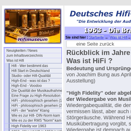
Sie sind hier :
Startseite
→
Was ist Hifi
→ 
eine Seite zurück
Neuigkeiten / News
Rückblick im Jahre
zum Inhaltsverzeichnis
Was ist HiFi ?
Was ist Hifi
Hifi - Wer bestimmt das
Bedeutung und Ursprünge 
Hifi Start in Deutschland
von Joachim Bung aus April
Studio- oder Hifi-Qualität
Ausstellung)
High-End - was ist das ?
High-End - Voodoo
Die Qualität der Musikaufnahmen
"High Fidelity" oder abge
Eine Frage zu High-Resolution
der Wiedergabe von Musi
HiFi - philosophisch gesehen (1)
Wiedergabequalität, die de
HiFi - philosophisch gesehen (2)
HiFi - der "wahre" Klang
vermissen lässt, aber auch 
Wie es zur Hifi- DIN-Norm kam
Störgeräusche. Während HiF
Wie es zu der RMS "Norm" kam
Musikübertragung vorgibt, s
High Fidelity vor 1963
Wiedergabe ist demnach au