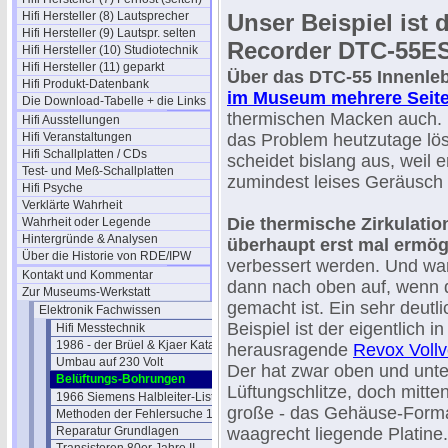
Hifi Hersteller (8) Lautsprecher
Unser Beispiel ist
Hifi Hersteller (9) Lautspr. selten
Recorder DTC-55ES
Hifi Hersteller (10) Studiotechnik
Hifi Hersteller (11) geparkt
Über das DTC-55 Innenle
Hifi Produkt-Datenbank
im Museum mehrere Seit
Die Download-Tabelle + die Links
thermischen Macken auch. 
Hifi Ausstellungen
Hifi Veranstaltungen
das Problem heutzutage lös
Hifi Schallplatten / CDs
scheidet bislang aus, weil e
Test- und Meß-Schallplatten
zumindest leises Geräusch 
Hifi Psyche
Verklärte Wahrheit
Die thermische Zirkulatio
Wahrheit oder Legende
Hintergründe & Analysen
überhaupt erst mal ermög
Über die Historie von RDE/IPW
verbessert werden. Und war
Kontakt und Kommentar
dann nach oben auf, wenn d
Zur Museums-Werkstatt
gemacht ist. Ein sehr deutl
Elektronik Fachwissen
Beispiel ist der eigentlich i
Hifi Messtechnik
1986 - der Brüel & Kjaer Katalog
herausragende
Revox Vollv
Umbau auf 230 Volt
Der hat zwar oben und unt
Belüftungs-Bohrungen
Lüftungschlitze, doch mitten
1966 Siemens Halbleiter-Liste
große - das Gehäuse-Format
Methoden der Fehlersuche 1972
Reparatur Grundlagen
waagrecht liegende Platine