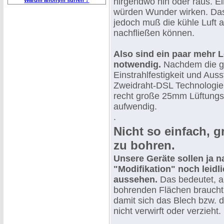
nirgendwo hin oder raus. E
Warum anonym surfen ?
würden Wunder wirken. Das
jedoch muß die kühle Luft 
nachfließen können.
Also sind ein paar mehr 
notwendig.
Nachdem die ga
Einstrahlfestigkeit und Aus
Zweidraht-DSL Technologien
recht große 25mm Lüftungsl
aufwendig.
.
Nicht so einfach, 
zu bohren.
Unsere Geräte sollen ja n
"Modifikation" noch leidl
aussehen.
Das bedeutet, a
bohrenden Flächen braucht 
damit sich das Blech bzw. 
nicht verwirft oder verzieht.