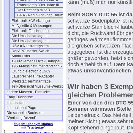
Transistoren 80er Jahre II
kann (muß) man nur künstlic
Transistoren 80er Jahre III
Das Rechnen mit dB
Beim SONY DTC 55 ist da
1974 - Radio Arlt - der Traumladen
schwarze Bodenplatte ist na
Elektronik + Werkzeuge
Meßgeräte & Messungen
schwarze Stahlblech-Haube
Elektronik-Taschenbücher
dicht, die Rückwand übrige
Die Umschaltanlagen I
geringes Wärmeaufkommen 
Die Umschaltanlagen II
die großen schwarzen Fläc
USV = Notstromsystem
Der APC Master-Switch
abgegeben. Ist die erzeug
Audio-Filter
größer geworden, heizt sic
1938-Siemens Oktav-Bandpaß
doch erheblich auf.
Dem ka
1950-Messinstrumententechnik
etwas unkonventionellen 
Grundig electronic 1969
.
Lausprecher Hilfs-Adapter
Werkstatt Terminanfrage
Wir haben 3 Exempl
Teil-Übersicht Museums-Werkstatt
andere Museen - Einblicke
gleichen Probleme
Ebay Erlebnisse
Einer von den drei DTC 55
Impressum
International Page
Sommer wärmsten Stelle
Die schnelle Suchseite
Leidensdruck. Das Netzteil 
"Werbung Dezent"
meiner Sicht ) etwas sehr 
Es geht: anonym suchen
Kopf stehend eingebaut. D
mit "startpage"