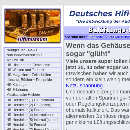
Sie sind hier :
Startseite
→
Zur Museums
Wenn das Gehäuse 
Neuigkeiten / News
sogar "glüht"
zum Inhaltsverzeichnis
Was ist Hifi
Viele unsere super tollen 
Hifi Historie und Geschichte
jetzt 30, 40 oder sogar 50 
Hifi Wissen und Technik
Inzwischen haben wir auch 
Hifi Magazine + Zeitschriften
sondern ein klein wenig me
Literatur, Bücher + Prospekte
Hifi Kataloge
Netz- spannung
.
Hifi Erfahrung
Und deshalb erzeugen manch
Musikalische Historie
von den alten Spannungs- S
Hifi Hersteller (1) Deutschland
oder Regelungskonzepten 
Hifi Hersteller (2) De (selten)
ehemals kalkuliert. Das war
Hifi Hersteller (3) Europa
Hifi Hersteller (4) International
allermeisten Gehäuse rings
Hifi Hersteller (5) Internat.(selten)
ganz kleine Lüftungsschlitze
Hifi Hersteller (6) Fernost
.
Hifi Hersteller (7) Fernost (selten)