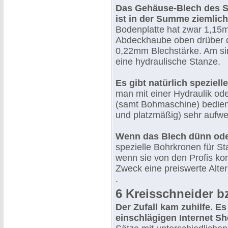
Das Gehäuse-Blech des 
ist in der Summe ziemlic
Bodenplatte hat zwar 1,15m
Abdeckhaube oben drüber 
0,22mm Blechstärke. Am si
eine hydraulische Stanze.
Es gibt natürlich speziell
man mit einer Hydraulik od
(samt Bohmaschine) bediene
und platzmäßig) sehr aufw
Wenn das Blech dünn oder
spezielle Bohrkronen für St
wenn sie von den Profis ko
Zweck eine preiswerte Alte
.
6 Kreisschneider b
Der Zufall kam zuhilfe. Es
einschlägigen Internet S