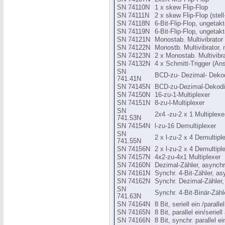
SN 74110N
1 x skew Flip-Flop
SN 74111N
2 x skew Flip-Flop (stell
SN 74118N
6-Bit-Flip-Flop, ungetak
SN 74119N
6-Bit-Flip-Flop, ungetakt
SN 74121N
Monostab. Multivibrator 
SN 74122N
Monostb. Multivibrator, 
SN 74123N
2 x Monostab. Multivibra
SN 74132N
4 x Schmitt-Trigger (A
SN
BCD-zu- Dezimal- Dekodi
741.41N
SN 74145N
BCD-zu-Dezimal-Dekodi
SN 74150N
16-zu-1-Multiplexer
SN 74151N
8-zu-l-Multiplexer
SN
2x4 -zu-2 x 1 Multiplexe
741.53N
SN 74154N
l-zu-16 Demultiplexer
SN
2 x l-zu-2 x 4 Demultipl
741.55N
SN 74156N
2 x l-zu-2 x 4 Demultiple
SN 74157N
4x2-zu-4x1 Multiplexer
SN 74160N
Dezimal-Zähler, asynchr.
SN 74161N
Synchr. 4-Bit-Zähler, as
SN 74162N
Synchr. Dezimal-Zähler, 
SN
Synchr. 4-Bit-Binär-Zähl
741.63N
SN 74164N
8 Bit, seriell ein /paralle
SN 74165N
8 Bit, parallel ein/seriell
SN 74166N
8 Bit, synchr. parallel ei