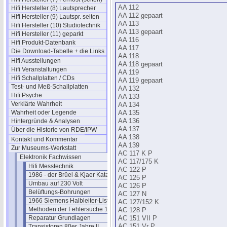
AA 112
Hifi Hersteller (8) Lautsprecher
AA 112 gepaart
Hifi Hersteller (9) Lautspr. selten
AA 113
Hifi Hersteller (10) Studiotechnik
AA 113 gepaart
Hifi Hersteller (11) geparkt
AA 116
Hifi Produkt-Datenbank
AA 117
Die Download-Tabelle + die Links
AA 118
Hifi Ausstellungen
AA 118 gepaart
Hifi Veranstaltungen
AA 119
Hifi Schallplatten / CDs
AA 119 gepaart
Test- und Meß-Schallplatten
AA 132
Hifi Psyche
AA 133
Verklärte Wahrheit
AA 134
Wahrheit oder Legende
AA 135
Hintergründe & Analysen
AA 136
AA 137
Über die Historie von RDE/IPW
AA 138
Kontakt und Kommentar
AA 139
Zur Museums-Werkstatt
AC 117 K P
Elektronik Fachwissen
AC 117/175 K
Hifi Messtechnik
AC 122 P
1986 - der Brüel & Kjaer Katalog
AC 125 P
Umbau auf 230 Volt
AC 126 P
Belüftungs-Bohrungen
AC 127 N
1966 Siemens Halbleiter-Liste
AC 127/152 K
Methoden der Fehlersuche 1972
AC 128 P
Reparatur Grundlagen
AC 151 VII P
Transistoren 80er Jahre II
AC 151 Vr P