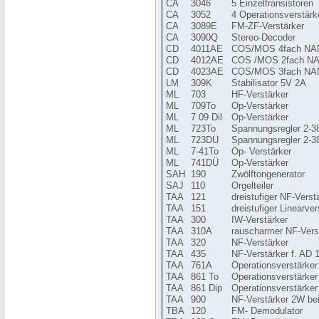
CA
3046
5 Einzeltransistoren
CA
3052
4 Operationsverstärk
CA
3089E
FM-ZF-Verstärker
CA
3090Q
Stereo-Decoder
CD
4011AE
COS/MOS 4fach NAN
CD
4012AE
COS /MOS 2fach NAN
CD
4023AE
COS/MOS 3fach NAN
LM
309K
Stabilisator 5V 2A
ML
703
HF-Verstärker
ML
709To
Op-Verstärker
ML
7 09 Dil
Op-Verstärker
ML
723To
Spannungsregler 2-3
ML
723DÜ
Spannungsregler 2-3
ML
7-41To
Op- Verstärker
ML
741DÜ
Op-Verstärker
SAH
190
Zwölftongenerator
SAJ
110
Orgelteiler
TAA
121
dreistufiger NF-Verst
TAA
151
dreistufiger Linearver
TAA
300
IW-Verstärker
TAA
310A
rauscharmer NF-Vers
TAA
320
NF-Verstärker
TAA
435
NF-Verstärker f. AD 
TAA
761A
Operationsverstärker
TAA
861 To
Operationsverstärker
TAA
861 Dip
Operationsverstärker
TAA
900
NF-Verstärker 2W be
TBA
120
FM- Demodulator