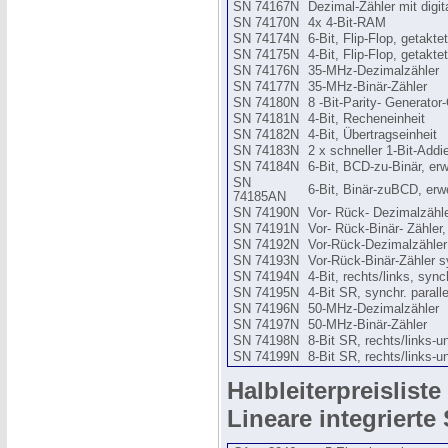
SN 74167N
Dezimal-Zähler mit digita
SN 74170N
4x 4-Bit-RAM
SN 74174N
6-Bit, Flip-Flop, getaktet
SN 74175N
4-Bit, Flip-Flop, getaktet
SN 74176N
35-MHz-Dezimalzähler
SN 74177N
35-MHz-Binär-Zähler
SN 74180N
8 -Bit-Parity- Generator
SN 74181N
4-Bit, Recheneinheit
SN 74182N
4-Bit, Übertragseinheit
SN 74183N
2 x schneller 1-Bit-Addi
SN 74184N
6-Bit, BCD-zu-Binär, erw
SN
6-Bit, Binär-zuBCD, erw
74185AN
SN 74190N
Vor- Rück- Dezimalzähle
SN 74191N
Vor- Rück-Binär- Zähler,
SN 74192N
Vor-Rück-Dezimalzähler
SN 74193N
Vor-Rück-Binär-Zähler s
SN 74194N
4-Bit, rechts/links, sync
SN 74195N
4-Bit SR, synchr. paralle
SN 74196N
50-MHz-Dezimalzähler
SN 74197N
50-MHz-Binär-Zähler
SN 74198N
8-Bit SR, rechts/links-u
SN 74199N
8-Bit SR, rechts/links-u
Halbleiterpreisliste 
Lineare integriert