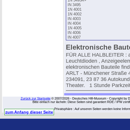
1N 3495R+
IN 3495
1N 4001
1N 4002
IN 4003
IN 4004
1N 4005
IN 4006
IN 4007
Elektronische Baut
FÜR ALLE HALBLEITER : ab
Leuchtdioden , Anzeigeelem
elektronischen Bauteile fi
ARLT - Münchener Straße 4
234091, 23 87 36 Autokund
Theater. 1 Stunde Parkzeit
Zurück zur Startseite
© 2007/2026 - Deutsches Hifi-Museum - Copyright by Dip
Bitte einfach nur lächeln: Diese Seiten sind garantiert RDE / IPW zert
Privatsphäre : Auf unseren Seiten werden keine Infor
zum Anfang dieser Seite