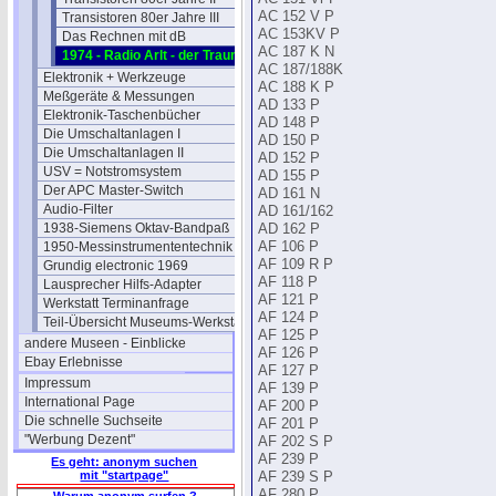
AC 152 V P
Transistoren 80er Jahre III
AC 153KV P
Das Rechnen mit dB
AC 187 K N
1974 - Radio Arlt - der Traumladen
AC 187/188K
Elektronik + Werkzeuge
AC 188 K P
Meßgeräte & Messungen
AD 133 P
Elektronik-Taschenbücher
AD 148 P
Die Umschaltanlagen I
AD 150 P
Die Umschaltanlagen II
AD 152 P
USV = Notstromsystem
AD 155 P
Der APC Master-Switch
AD 161 N
Audio-Filter
AD 161/162
1938-Siemens Oktav-Bandpaß
AD 162 P
1950-Messinstrumententechnik
AF 106 P
AF 109 R P
Grundig electronic 1969
AF 118 P
Lausprecher Hilfs-Adapter
AF 121 P
Werkstatt Terminanfrage
AF 124 P
Teil-Übersicht Museums-Werkstatt
AF 125 P
andere Museen - Einblicke
AF 126 P
Ebay Erlebnisse
AF 127 P
Impressum
AF 139 P
International Page
AF 200 P
Die schnelle Suchseite
AF 201 P
"Werbung Dezent"
AF 202 S P
AF 239 P
Es geht: anonym suchen
mit "startpage"
AF 239 S P
AF 280 P