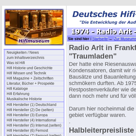
Sie sind hier :
Startseite
→
Zur Museums
Traumladen
Radio Arlt in Frank
Neuigkeiten / News
"Traumladen"
zum Inhaltsverzeichnis
Was ist Hifi
Der hatte eine Riesenausw
Hifi Historie und Geschichte
Kondensatoren, damit wir ri
Hifi Wissen und Technik
Bausätze und Bauanleitunge
Hifi Magazine + Zeitschriften
schmökern durften. Ab 197
Literatur, Bücher + Prospekte
Hifi Kataloge
Restpostenverkäufer wie de
Hifi Erfahrung
dann noch mehr und für völli
Musikalische Historie
Hifi Hersteller (1) Deutschland
Darum hier nocheinmal die 
Hifi Hersteller (2) De (selten)
gebiet verfügbar waren.
Hifi Hersteller (3) Europa
Hifi Hersteller (4) International
.
Hifi Hersteller (5) Internat.(selten)
Halbleiterpreisliste 
Hifi Hersteller (6) Fernost
Hifi Hersteller (7) Fernost (selten)