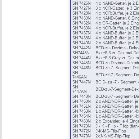
SN 7426N
4 x NAND-Gatter, je 2 E
SN 7427N
3 x NOR-Gatter, je 3 Ei
SN 7428N
4 x NOR;Buffer, je 2 Ei
SN 7430N
4 x NAND-Gatter, 8 Ein
SN 7432N
4 x OR-Gatter, je 2 Ein
SN 7433N
4 x NOR-Buffer, je 2 Ein
SN 7437N
4 x NAND-Buffer, je 2 
SN 7438N
4 x NAND-Buffer, je 2 Ei
SN 7440N
2 x NAND-Buffer, je 4 
SN 7442N
BCD-zu- Dezimal- Deko
SN7443N
Exzeß 3-zu-Dezimal-De
SN 7444N
Exzeß 3 Gray-zu-Dezim
SN 7445N
BCD-zu-Dezimal-Dekode
SN 7446N
BCD-zu-7 -Segment-Dek
SN
BCD-zif-7 -Segment- D
7446AN
SN 7447N
BC D- zu -7 - Segment 
SN
BCD-zu-7-Segment-Dek
7447AN
SN 7448N
BCD-zu-7 -Segment- Dek
SN 7450N
2 x AND/NOR-Gatter, je
SN 7451N
2 x AND/NOR-Gatter, je
SN 7453N
1 x AND/NOR-Gatter, 4
SN 7454N
1 x AND/NOR-Gatter, 4
SN 7460N
2 x Expander, je 4 Eing
SN 7470N
J - K - F lip - F lop (fla
SN 7472N
J-K-MS-Flip-Flop
SN 7473N
2xJ-K-MS-Flip-Flop