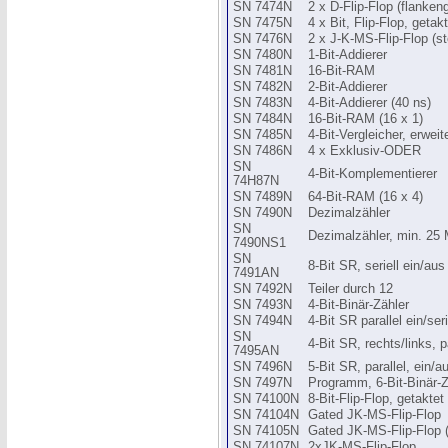
SN 7474N
2 x D-Flip-Flop (flankeng
SN 7475N
4 x Bit, Flip-Flop, getak
SN 7476N
2 x J-K-MS-Flip-Flop (ste
SN 7480N
1-Bit-Addierer
SN 7481N
16-Bit-RAM
SN 7482N
2-Bit-Addierer
SN 7483N
4-Bit-Addierer (40 ns)
SN 7484N
16-Bit-RAM (16 x 1)
SN 7485N
4-Bit-Vergleicher, erweit
SN 7486N
4 x Exklusiv-ODER
SN
4-Bit-Komplementierer
74H87N
SN 7489N
64-Bit-RAM (16 x 4)
SN 7490N
Dezimalzähler
SN
Dezimalzähler, min. 25
7490NS1
SN
8-Bit SR, seriell ein/aus
7491AN
SN 7492N
Teiler durch 12
SN 7493N
4-Bit-Binär-Zähler
SN 7494N
4-Bit SR parallel ein/ser
SN
4-Bit SR, rechts/links, p
7495AN
SN 7496N
5-Bit SR, parallel, ein/a
SN 7497N
Programm, 6-Bit-Binär-Zä
SN 74100N
8-Bit-Flip-Flop, getaktet
SN 74104N
Gated JK-MS-Flip-Flop
SN 74105N
Gated JK-MS-Flip-Flop 
SN 74107N
2xJK-MS-Flip-Flop