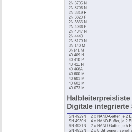
2N 3705 N
2N 3706 N
2N 3819 F
2N 3820 F
2N 3866 N
2N 4036 P
2N 4347 N
2N 4443
2N 5179 N
3N 140 M
3N141 M
40 409 N
40 410 P
40 411 N
40 468A
40 600 M
40 601 M
40 602 M
40 673 M
Halbleiterpreisliste 
Digitale integriert
SN 4929N
2 x NAND-Gatter, je 2 E
SN 4930N
4 x NAND-Buffer, je 2 
SN 4931N
2 x NAND-Gatter, je 5 
SN 4932N
2 x 8 Bit Serien, seriell