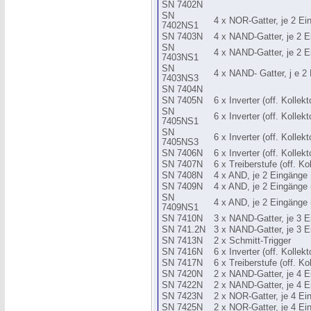
SN 7402N
SN
4 x NOR-Gatter, je 2 E
7402NS1
SN 7403N
4 x NAND-Gatter, je 2 Ei
SN
4 x NAND-Gatter, je 2 E
7403NS1
SN
4 x NAND- Gatter, j e 2 
7403NS3
SN 7404N
SN 7405N
6 x Inverter (off. Kollekt
SN
6 x Inverter (off. Kolle
7405NS1
SN
6 x Inverter (off. Kollek
7405NS3
SN 7406N
6 x Inverter (off. Kolle
SN 7407N
6 x Treiberstufe (off. K
SN 7408N
4 x AND, je 2 Eingänge
SN 7409N
4 x AND, je 2 Eingänge (
SN
4 x AND, je 2 Eingänge 
7409NS1
SN 7410N
3 x NAND-Gatter, je 3 
SN 741.2N
3 x NAND-Gatter, je 3 Ei
SN 7413N
2 x Schmitt-Trigger
SN 7416N
6 x Inverter (off. Kolle
SN 7417N
6 x Treiberstufe (off. K
SN 7420N
2 x NAND-Gatter, je 4 
SN 7422N
2 x NAND-Gatter, je 4 Ei
SN 7423N
2 x NOR-Gatter, je 4 E
SN 7425N
2 x NOR-Gatter, je 4 Ei