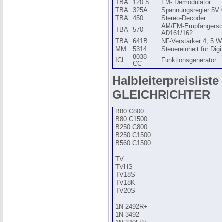
TBA
120 S
FM- Demodulator
TBA
325A
Spannungsregler 5V 
TBA
450
Stereo-Decoder
AM/FM-Empfängerscha
TBA
570
AD161/162
TBA
641B
NF-Verstärker 4, 5 W
MM
5314
Steuereinheit für Digi
8038
ICL
Funktionsgenerator
CC
Halbleiterpreisliste 
GLEICHRICHTER
B80 C800
B80 C1500
B250 C800
B250 C1500
B560 C1500
TV
TVHS
TV18S
TV18K
TV20S
1N 2492R+
1N 3492