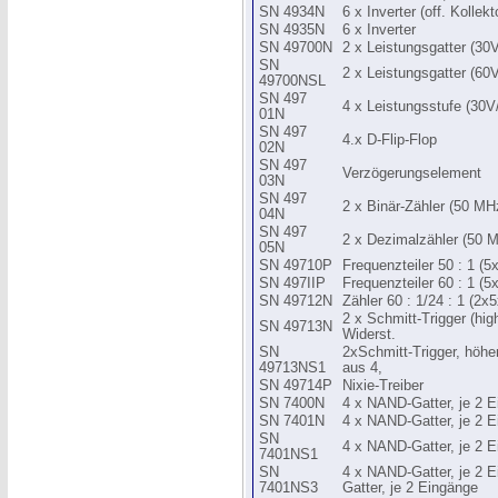
SN 4934N
6 x Inverter (off. Kollekt
SN 4935N
6 x Inverter
SN 49700N
2 x Leistungsgatter (3
SN
2 x Leistungsgatter (6
49700NSL
SN 497
4 x Leistungsstufe (30
01N
SN 497
4.x D-Flip-Flop
02N
SN 497
Verzögerungselement
03N
SN 497
2 x Binär-Zähler (50 MH
04N
SN 497
2 x Dezimalzähler (50 
05N
SN 49710P
Frequenzteiler 50 : 1 (5
SN 497IIP
Frequenzteiler 60 : 1 (5
SN 49712N
Zähler 60 : 1/24 : 1 (2x5
2 x Schmitt-Trigger (high
SN 49713N
Widerst.
SN
2xSchmitt-Trigger, höher 
49713NS1
aus 4,
SN 49714P
Nixie-Treiber
SN 7400N
4 x NAND-Gatter, je 2 
SN 7401N
4 x NAND-Gatter, je 2 Ei
SN
4 x NAND-Gatter, je 2 E
7401NS1
SN
4 x NAND-Gatter, je 2 E
7401NS3
Gatter, je 2 Eingänge