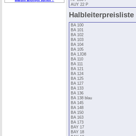
Warum anonym surfen ?
AUY 22 P
Halbleiterpreisliste 
BA 100
BA 101
BA 102
BA 103
BA 104
BA 105
BA 1JD8
BA 110
BA 111
BA 121
BA 124
BA 125
BA 127
BA 133
BA 136
BA 138 blau
BA 145
BA 148
BA 150
BA 163
BA 173
BAY 17
BAY 18