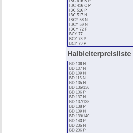
IBC 416 B P
IBC 416 C P
IBC 516 P
IBC 517 N
IBCY 58 N
IBCY 59 N
IBCY 72 P
BCY 77
BCY 78 P
BCY 79 P
Halbleiterpreisliste 
BD 106 N
BD 107 N
BD 109 N
BD 115 N
BD 135 N
BD 135/136
BD 136 P
BD 137 N
BD 137/138
BD 138 P
BD 139 N
BD 139/140
BD 140 P
BD 235 N
BD 236 P