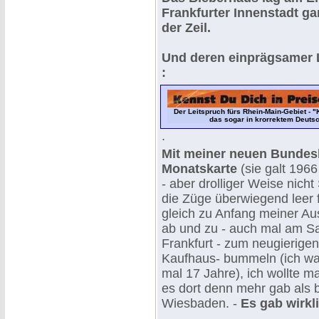
Frankfurter Innenstadt ga
der Zeil.
Und deren einprägsamer 
:
Der Leitspruch fürs Rhein-Main-Gebiet - "
das sogar in krorrektem Deuts
.
Mit meiner neuen Bundes
Monatskarte
(sie galt 196
- aber drolliger Weise nich
die Züge überwiegend leer f
gleich zu Anfang meiner Au
ab und zu - auch mal am S
Frankfurt - zum neugierige
Kaufhaus- bummeln (ich wa
mal 17 Jahre), ich wollte m
es dort denn mehr gab als b
Wiesbaden. -
Es gab wirkli