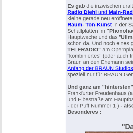
Es gab
die inzwischen ural
Radio Diehl
und
Main-Rad
kleine gerade neu eröffnet
Raum- Ton-Kunst
in der S
Schallplatten im
"Phonoha
Hauptwache und das "
Ullm
schon da. Und noch eines 
TELERADIO"
am Opernplat
"kombiniertes" (oder auch t
Braun an den Ehemann seine
Anfang der BRAUN Studios
speziell nur für BRAUN Ge
Und ganz am "hintersten"
Frankfurter Freudenhaus (a
und Elbestraße am Hauptbah
- der Puff Nummer 1 ) -
als
Besonderes :
"Da