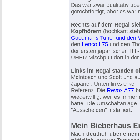
Das war zwar qualitativ übe
gerechtfertigt, aber es war 
Rechts auf dem Regal sie
Kopfhörern
(hochkant ste
Goodmans Tuner und den V
den
Lenco L75
und den Tho
der ersten japanischen Hifi
UHER Mischpult dort in der M
Links im Regal standen o
McIntosch und Scott und au
Japaner. Unten links erke
Referenz. Die
Revox A77
be
wiederwillig, weil es immer
hatte. Die Umschaltanlage 
"Ausscheiden" installiert.
Mein Bieberhaus End
Nach deutlich über eine