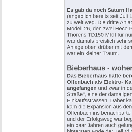
Es gab da noch Saturn Ha
(angeblich bereits seit Juli
zu weit weg. Die dritte Anl
Modell 26, den zwei Heco
Thorens TD150 MKII für nu
war damals preislich sehr s
Anlage oben drüber mit de
war ein kleiner Traum.
Bieberhaus - wohe
Das Bieberhaus hatte bere
Offenbach als Elektro- K
angefangen
und zwar in de
Straße", eine der damalige
Einkaufsstrassen. Daher 
kam die Expansion aus dem
Offenbach ins benachbarte 
und der Erfolgsweg war be
ein paar Jahren auch gelu
hintersten Ende der Zeil (d