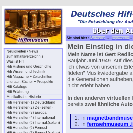
Sie sind hier :
Startseite
→
Impressum
→ 
Mein Einstieg in di
Neuigkeiten / News
Mein Name ist Gert Redli
zum Inhaltsverzeichnis
Baujahr Juni-1949. Auf die
Was ist Hifi
ich etwas von unserem Erle
Hifi Historie und Geschichte
Hifi Wissen und Technik
fidelen" Musikwiedergabe a
Hifi Magazine + Zeitschriften
die Generationen aufheben, 
Literatur, Bücher + Prospekte
nicht erlebt haben.
Hifi Kataloge
Hifi Erfahrung
Musikalische Historie
In den anderen virtuelle
Hifi Hersteller (1) Deutschland
bereits
zwei ähnliche Auto
Hifi Hersteller (2) De (selten)
Hifi Hersteller (3) Europa
in
magnetbandmuse
Hifi Hersteller (4) International
Hifi Hersteller (5) Internat.(selten)
in
fernsehmuseum .i
Hifi Hersteller (6) Fernost
Hifi Hersteller (7) Fernost (selten)