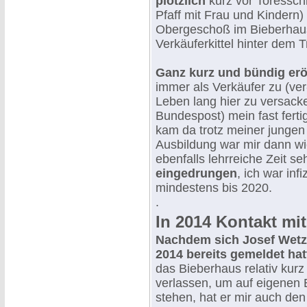
plötzlich
kurz vor Toressch
Pfaff mit Frau und Kindern)
Obergeschoß im Bieberhaus
Verkäuferkittel hinter dem Tr
Ganz kurz und bündig eröf
immer als Verkäufer zu (ver
Leben lang hier zu versack
Bundespost) mein fast ferti
kam da trotz meiner jungen
Ausbildung war mir dann wic
ebenfalls lehrreiche Zeit s
eingedrungen
, ich war inf
mindestens bis 2020.
.
In 2014 Kontakt mi
Nachdem sich Josef Wet
2014 bereits gemeldet hat
das Bieberhaus relativ kurz
verlassen, um auf eigenen 
stehen, hat er mir auch den