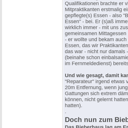
Qualifikationen brachte er 
Mitpraktikanten erstmalig ei
gepflegte(s) Essen - also 
Essen" - bei. Er (s)aß immer
wirklich immer - mit uns 
gemeinsamen Mittagessen 
- er wollte und bekam auch
Essen, das wir Praktikante
das war - nicht nur damals -
(beinahe schon einbalsami
im Fernmeldedienst) bereit
Und wie gesagt, damit ka
"Reparateur" irgend etwas
20m Entfernung, wenn jung
Gattungen sich extrem dämli
können, nicht gelernt hatte
hatten).
.
Doch nun zum Bie
Das Bieberhaus lag am E