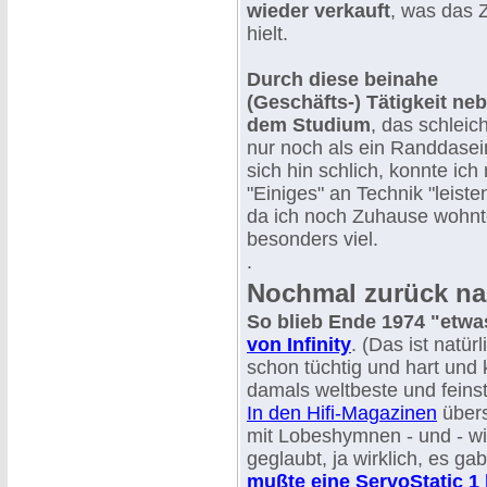
wieder verkauft
, was das 
hielt.
Durch diese beinahe
(Geschäfts-) Tätigkeit ne
dem Studium
, das schleic
nur noch als ein Randdasei
sich hin schlich, konnte ich 
"Einiges" an Technik "leiste
da ich noch Zuhause wohnte
besonders viel.
.
Nochmal zurück na
So blieb Ende 1974 "etwas
von Infinity
. (Das ist natür
schon tüchtig und hart und
damals weltbeste und feinst
In den Hifi-Magazinen
übers
mit Lobeshymnen - und - 
geglaubt, ja wirklich, es g
mußte eine ServoStatic 1