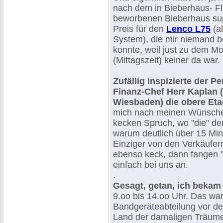
nach dem in Bieberhaus- Fl
beworbenen Bieberhaus su
Preis für den
Lenco L75
(a
System), die mir niemand 
konnte, weil just zu dem M
(Mittagszeit) keiner da war.
Zufällig inspizierte der P
Finanz-Chef Herr Kaplan 
Wiesbaden) die obere Et
mich nach meinen Wünsche
kecken Spruch, wo "die" de
warum deutlich über 15 Min
Einziger von den Verkäufern
ebenso keck, dann fangen 
einfach bei uns an.
.
Gesagt, getan, ich bekam 
9.oo bis 14.oo Uhr. Das war 
Bandgeräteabteilung vor de
Land der damaligen Träume)