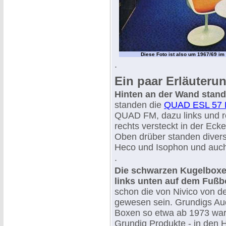
Diese Foto ist also um 1967/69 i
.
Ein paar Erläuteru
Hinten an der Wand stande
standen die
QUAD ESL 57 E
QUAD FM, dazu links und 
rechts versteckt in der Ec
Oben drüber standen diver
Heco und Isophon und auch
.
Die schwarzen Kugelboxe
links unten auf dem Fuß
schon die von Nivico von d
gewesen sein. Grundigs Au
Boxen so etwa ab 1973 ware
Grundig Produkte - in den H