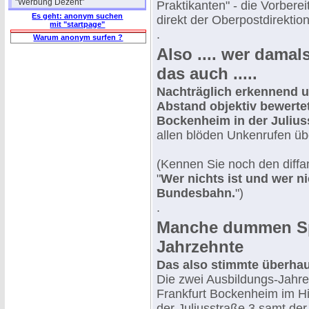
"Werbung Dezent"
Praktikanten" - die Vorbere
Es geht: anonym suchen
direkt der Oberpostdirektion 
mit "startpage"
.
Warum anonym surfen ?
Also .... wer damal
das auch .....
Nachträglich erkennend u
Abstand objektiv bewertet
Bockenheim in der Julius
allen blöden Unkenrufen üb
(Kennen Sie noch den diffa
"
Wer nichts ist und wer n
Bundesbahn.
")
.
Manche dummen Spr
Jahrzehnte
Das also stimmte überhau
Die zwei Ausbildungs-Jahre
Frankfurt Bockenheim im Hi
der Juliusstraße 3 samt der