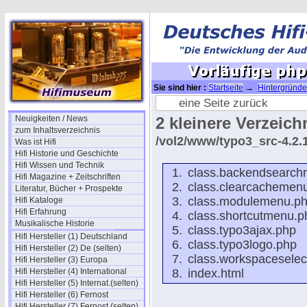
Sie sind hier :
Startseite
→
Hintergründe
php Auflistung 4
eine Seite zurück
Neuigkeiten / News
2 kleinere Verzeich
zum Inhaltsverzeichnis
/vol2/www/typo3_src-4.2.
Was ist Hifi
Hifi Historie und Geschichte
Hifi Wissen und Technik
class.backendsearc
Hifi Magazine + Zeitschriften
class.clearcachemen
Literatur, Bücher + Prospekte
class.modulemenu.p
Hifi Kataloge
Hifi Erfahrung
class.shortcutmenu.p
Musikalische Historie
class.typo3ajax.php
Hifi Hersteller (1) Deutschland
class.typo3logo.php
Hifi Hersteller (2) De (selten)
class.workspaceselec
Hifi Hersteller (3) Europa
Hifi Hersteller (4) International
index.html
Hifi Hersteller (5) Internat.(selten)
Hifi Hersteller (6) Fernost
Hifi Hersteller (7) Fernost (selten)