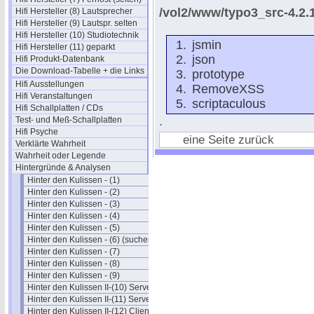
/vol2/www/typo3_src-4.2.1
Hifi Hersteller (8) Lautsprecher
Hifi Hersteller (9) Lautspr. selten
Hifi Hersteller (10) Studiotechnik
jsmin
Hifi Hersteller (11) geparkt
json
Hifi Produkt-Datenbank
Die Download-Tabelle + die Links
prototype
Hifi Ausstellungen
RemoveXSS
Hifi Veranstaltungen
scriptaculous
Hifi Schallplatten / CDs
.
Test- und Meß-Schallplatten
Hifi Psyche
eine Seite zurück
Verklärte Wahrheit
Wahrheit oder Legende
Hintergründe & Analysen
Hinter den Kulissen - (1)
Hinter den Kulissen - (2)
Hinter den Kulissen - (3)
Hinter den Kulissen - (4)
Hinter den Kulissen - (5)
Hinter den Kulissen - (6) (suchen)
Hinter den Kulissen - (7)
Hinter den Kulissen - (8)
Hinter den Kulissen - (9)
Hinter den Kulissen II-(10) Server
Hinter den Kulissen II-(11) Server
Hinter den Kulissen II-(12) Clients