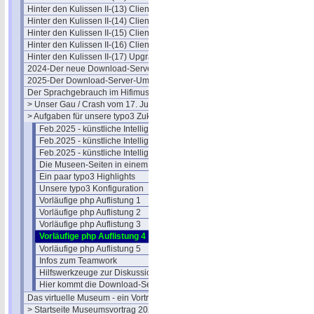
Hinter den Kulissen II-(13) Clients
Hinter den Kulissen II-(14) Clients
Hinter den Kulissen II-(15) Clients
Hinter den Kulissen II-(16) Clients
Hinter den Kulissen II-(17) Upgrade
2024-Der neue Download-Server
2025-Der Download-Server-Umzug
Der Sprachgebrauch im Hifimuseum
> Unser Gau / Crash vom 17. Juli
> Aufgaben für unsere typo3 Zukunft
Feb.2025 - künstliche Intelligenz
Feb.2025 - künstliche Intelligenz 2
Feb.2025 - künstliche Intelligenz 3
Die Museen-Seiten in einem CMS
Ein paar typo3 Highlights
Unsere typo3 Konfiguration
Vorläufige php Auflistung 1
Vorläufige php Auflistung 2
Vorläufige php Auflistung 3
Vorläufige php Auflistung 4
Vorläufige php Auflistung 5
Infos zum Teamwork
Hilfswerkzeuge zur Diskussion
Hier kommt die Download-Seite
Das virtuelle Museum - ein Vortrag
> Startseite Museumsvortrag 2021