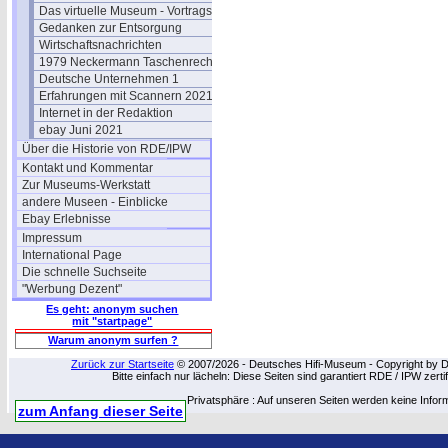
Das virtuelle Museum - Vortragstext
Gedanken zur Entsorgung
Wirtschaftsnachrichten
1979 Neckermann Taschenrechner
Deutsche Unternehmen 1
Erfahrungen mit Scannern 2021
Internet in der Redaktion
ebay Juni 2021
Über die Historie von RDE/IPW
Kontakt und Kommentar
Zur Museums-Werkstatt
andere Museen - Einblicke
Ebay Erlebnisse
Impressum
International Page
Die schnelle Suchseite
"Werbung Dezent"
Es geht: anonym suchen
mit "startpage"
Warum anonym surfen ?
Zurück zur Startseite
© 2007/2026 - Deutsches Hifi-Museum - Copyright by Dip
Bitte einfach nur lächeln: Diese Seiten sind garantiert RDE / IPW zert
Privatsphäre : Auf unseren Seiten werden keine Infor
zum Anfang dieser Seite