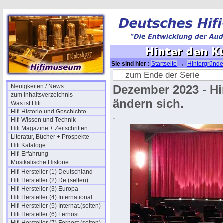
Sie sind hier :
Startseite
→
Hintergründe
zum Ende der Serie
Neuigkeiten / News
Dezember 2023 - Hin
zum Inhaltsverzeichnis
ändern sich.
Was ist Hifi
Hifi Historie und Geschichte
.
Hifi Wissen und Technik
Hifi Magazine + Zeitschriften
Literatur, Bücher + Prospekte
Hifi Kataloge
Hifi Erfahrung
Musikalische Historie
Hifi Hersteller (1) Deutschland
Hifi Hersteller (2) De (selten)
Hifi Hersteller (3) Europa
Hifi Hersteller (4) International
Hifi Hersteller (5) Internat.(selten)
Hifi Hersteller (6) Fernost
Hifi Hersteller (7) Fernost (selten)