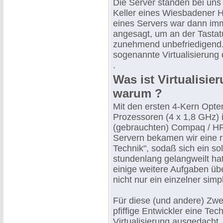
Die Server standen bei un
Keller eines Wiesbadener H
eines Servers war dann imme
angesagt, um an der Tastat
zunehmend unbefriedigend. 
sogenannte Virtualisierung 
.
Was ist Virtualisie
warum ?
Mit den ersten 4-Kern Opte
Prozessoren (4 x 1,8 GHz) 
(gebrauchten) Compaq / HP
Servern bekamen wir eine r
Technik", sodaß sich ein so
stundenlang gelangweilt hat
einige weitere Aufgaben ü
nicht nur ein einzelner sim
Für diese (und andere) Zwe
pfiffige Entwickler eine Tec
Virtualisierung ausgedacht,