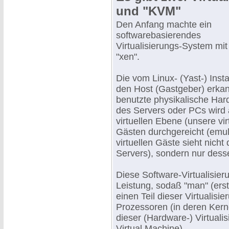
und "KVM"
Den Anfang machte ein
softwarebasierendes
Virtualisierungs-System m
"xen".
Die vom Linux- (Yast-) Instal
den Host (Gastgeber) erka
benutzte physikalische Ha
des Servers oder PCs wird 
virtuellen Ebene (unsere vi
Gästen durchgereicht (emuli
virtuellen Gäste sieht nich
Servers), sondern nur desse
Diese Software-Virtualisie
Leistung, sodaß "man" (ers
einen Teil dieser Virtualisi
Prozessoren (in deren Kern
dieser (Hardware-) Virtual
Virtual Machine).