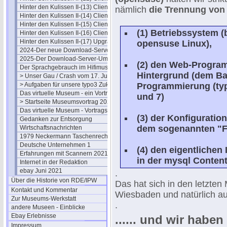
Hinter den Kulissen II-(13) Clients
nämlich
die Trennung vo
Hinter den Kulissen II-(14) Clients
Hinter den Kulissen II-(15) Clients
(1) Betriebssystem (
Hinter den Kulissen II-(16) Clients
Hinter den Kulissen II-(17) Upgrade
opensuse
Linux
),
2024-Der neue Download-Server
2025-Der Download-Server-Umzug
(2) den Web-Progra
Der Sprachgebrauch im Hifimuseum
Hintergrund (dem B
> Unser Gau / Crash vom 17. Juli
> Aufgaben für unsere typo3 Zukunft
Programmierung (ty
Das virtuelle Museum - ein Vortrag
und 7)
> Startseite Museumsvortrag 2021
Das virtuelle Museum - Vortragstext
(3) der Konfiguratio
Gedanken zur Entsorgung
dem sogenannten "F
Wirtschaftsnachrichten
1979 Neckermann Taschenrechner
Deutsche Unternehmen 1
(4)
den eigentlichen
Erfahrungen mit Scannern 2021
in der mysql Conten
Internet in der Redaktion
ebay Juni 2021
.
Über die Historie von RDE/IPW
Das hat sich in den letzt
Kontakt und Kommentar
Wiesbaden und natürlich au
Zur Museums-Werkstatt
.
andere Museen - Einblicke
Ebay Erlebnisse
...... und wir haben
Impressum