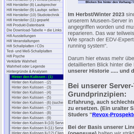
Blicken Sie hinter den Vorhang / 
Hifi Hersteller (8) Lautsprecher
Hifi Hersteller (9) Lautspr. selten
Im Herbst/Winter 2023
sin
Hifi Hersteller (10) Studiotechnik
unserem Museen-Server in D
Hifi Hersteller (11) geparkt
Hifi Produkt-Datenbank
angegriffen worden und mu
Die Download-Tabelle + die Links
reparieren. Das war teilwe
Hifi Ausstellungen
Wie sprach der EDV-Experte
Hifi Veranstaltungen
running system".
Hifi Schallplatten / CDs
Test- und Meß-Schallplatten
Hifi Psyche
Darum hier etwas mehr über
Verklärte Wahrheit
detaillierten Blick hinter d
Wahrheit oder Legende
unserer Historie ..... und di
Hintergründe & Analysen
Hinter den Kulissen - (1)
Hinter den Kulissen - (2)
Bei unserer Server
Hinter den Kulissen - (3)
Grundprinzipien:
Hinter den Kulissen - (4)
Hinter den Kulissen - (5)
Erfahrung, auch schlechte
Hinter den Kulissen - (6) (suchen)
zu ersetzen. (Ein uralter 
Hinter den Kulissen - (7)
Hinter den Kulissen - (8)
Studers "
Revox-Prospekt
Hinter den Kulissen - (9)
Hinter den Kulissen II-(10) Server
Bei der Basis unserer Lin
Hinter den Kulissen II-(11) Server
(opensuse)
halten wir stri
Hinter den Kulissen II-(12) Clients