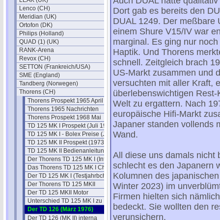
Auch DUAL hatte qualitativ 
LEAK (UK)
Lenco (CH)
Dort gab es bereits den D
Meridian (UK)
DUAL 1249. Der meßbare U
Ortofon (DK)
einem Shure V15/IV war e
Philips (Holland)
marginal. Es ging nur noc
QUAD (1) (UK)
RANK-Arena
Haptik. Und Thorens merkt
Revox (CH)
schnell. Zeitgleich brach 1
SETTON (Frankreich/USA)
US-Markt zusammen und d
SME (England)
versuchten mit aller Kraft,
Tandberg (Norwegen)
Thorens (CH)
überlebenswichtigen Rest-
Thorens Prospekt 1965 April
Welt zu ergattern. Nach 19
Thorens 1965 Nachrichten
europäische Hifi-Markt zu
Thorens Prospekt 1968 Mai
Japaner standen vollends 
TD 125 MK I Prospekt (Juli 1970)
Wand.
TD 125 MK I - Bolex Preise (Juli 1970)
TD 125 MK II Prospekt (1973)
TD 125 MK II Bedienanleitung
All diese uns damals nicht
Der Thorens TD 125 MK I (Intro)
schlecht es den Japanern wi
Das Thorens TD 125 MK I Chassis
Kolumnen des japanischen
Der TD 125 MK I (Testjahrbch)
Der Thorens TD 125 MKII
Winter 2023) im unverblümte
Der TD 125 MKII Motor
Firmen hielten sich nämlic
Unterschied TD 125 MK I zu MK II
bedeckt. Sie wollten den re
Der TD 126 (März 1976)
verunsichern.
Der TD 126 (MK II) interna