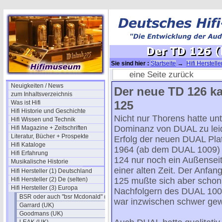
Sie sind hier :
Startseite
→
Hifi Herstell
eine Seite zurück
Neuigkeiten / News
Der neue TD 126 k
zum Inhaltsverzeichnis
125
Was ist Hifi
Hifi Historie und Geschichte
Nicht nur Thorens hatte unt
Hifi Wissen und Technik
Dominanz von DUAL zu lei
Hifi Magazine + Zeitschriften
Literatur, Bücher + Prospekte
Erfolg der neuen DUAL Plat
Hifi Kataloge
1964 (ab dem DUAL 1009) 
Hifi Erfahrung
124 nur noch ein Außenseite
Musikalische Historie
einer alten Zeit. Der Anfa
Hifi Hersteller (1) Deutschland
Hifi Hersteller (2) De (selten)
125 mußte sich aber schon
Hifi Hersteller (3) Europa
Nachfolgern des DUAL 10
BSR oder auch "bsr Mcdonald" (UK)
war inzwischen schwer ge
Garrard (UK)
Goodmans (UK)