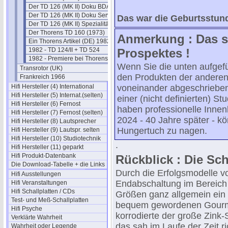
Der TD 126 (MK II) Doku BDA
Der TD 126 (MK II) Doku Service
Das war die Geburtsstun
Der TD 126 (MK II) Spezialitäten
Der Thorens TD 160 (1973)
Anmerkung : Das s
Ein Thorens Artikel (DE) 1982
1982 - TD 124/II + TD 524
Prospektes !
1982 - Premiere bei Thorens
Wenn Sie die unten aufgefü
Transrotor (UK)
den Produkten der anderen
Frankreich 1966
Hifi Hersteller (4) International
voneinander abgeschrieben.
Hifi Hersteller (5) Internat.(selten)
einer (nicht definierten) St
Hifi Hersteller (6) Fernost
haben professionelle Innenl
Hifi Hersteller (7) Fernost (selten)
2024 - 40 Jahre später - k
Hifi Hersteller (8) Lautsprecher
Hungertuch zu nagen.
Hifi Hersteller (9) Lautspr. selten
Hifi Hersteller (10) Studiotechnik
.
Hifi Hersteller (11) geparkt
Hifi Produkt-Datenbank
Rückblick : Die Sch
Die Download-Tabelle + die Links
Durch die Erfolgsmodelle 
Hifi Ausstellungen
Endabschaltung im Bereich de
Hifi Veranstaltungen
Hifi Schallplatten / CDs
Größen ganz allgemein ein
Test- und Meß-Schallplatten
bequem gewordenen Gourmet
Hifi Psyche
korrodierte der große Zink-
Verklärte Wahrheit
das sah im Laufe der Zeit ri
Wahrheit oder Legende