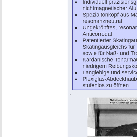
Individuell präzisions
nichtmagnetischer Al
Spezialtonkopf aus Ma
resonanzneutral
Ungekröpftes, resona
Anticorrodal
Patentierter Skatingau
Skatingausgleichs für
sowie für Naß- und T
Kardanische Tonarmau
niedrigem Reibungskoe
Langlebige und servic
Plexiglas-Abdeckhaub
stufenlos zu öffnen
.