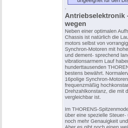
ungeeignet für den Di
.
Antriebselektronik 
wegen
Neben einer optimalen Auf
Chassis ist natürlich die La
motors selbst von vorrangi
Synchron-Motoren mit hohe
und dement- sprechend l
vibrationsarmem Lauf haben
hunderttausenden THOREN
bestens bewährt. Normaler
16polige Synchron-Motoren
frequenzmäßig hochkonstant
Drehzahlkonstanz, die mit 
vergleichbar ist.
Im THORENS-Spitzenmodell 
über eine spezielle Steuer- 
noch mehr Genauigkeit und
Aber es gibt noch einen wei