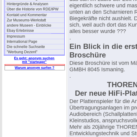
Hintergründe & Analysen
eigentlich schwere und ma
Über die Historie von RDE/IPW
unten an den Scharnieren Ri
Kontakt und Kommentar
Biegekräfte nicht aushielt.
Zur Museums-Werkstatt
sich, weil auch dort das Kun
andere Museen - Einblicke
alles besser wurde ???
Ebay Erlebnisse
Impressum
.
International Page
Ein Blick in die er
Die schnelle Suchseite
"Werbung Dezent"
Broschüre
Es geht: anonym suchen
mit "startpage"
Diese Broschüre ist vom M
Warum anonym surfen ?
GMBH 8045 Ismaning.
.
THORENS
Der neue HiFi-Pla
Der Plattenspieler für die A
Übertragungsanlagen im pro
Audiobereich (Schallplatten
Kleinstudios, anspruchsvoll
Mehr als 20jährige THORE
Entwicklungstechnik und St