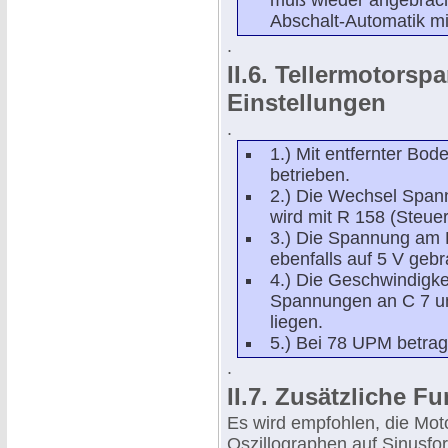
muß wieder angebracht
Abschalt-Automatik mit
.
II.6. Tellermotors
Einstellungen
.
1.) Mit entfernter Bo
betrieben.
2.) Die Wechsel Span
wird mit R 158 (Steuerp
3.) Die Spannung am P
ebenfalls auf 5 V gebr
4.) Die Geschwindigke
Spannungen an C 7 und
liegen.
5.) Bei 78 UPM betra
.
II.7. Zusätzliche 
Es wird empfohlen, die Mo
Oszillographen auf Sinusfor