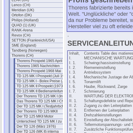
LEAK (UK)
Lenco (CH)
Thorens fabrizierte bereits
Meridian (UK)
Welt. "Unglückliche" oder 
Ortofon (DK)
da nur Probleme bereitet, 
Philips (Holland)
QUAD (1) (UK)
Hersteller viel zu oft erlei
RANK-Arena
.
Revox (CH)
SETTON (Frankreich/USA)
SERVICEANLEITUN
SME (England)
Tandberg (Norwegen)
Inhalt,
Contents Table des matiere
Thorens (CH)
I.
MECHANISCHE WARTUN
Thorens Prospekt 1965 April
I. 1.
Schwingchassiseinstellung
Thorens 1965 Nachrichten
I. 2.
Riemeneinstellung
Thorens Prospekt 1968 Mai
I. 3.
Antriebssystem
TD 125 MK I Prospekt (Juli 1970)
I. 4.
Mechanische Justage der Ab
TD 125 MK I - Bolex Preise (Juli 1970)
I. 5.
Tonarmlift
TD 125 MK II Prospekt (1973)
I. 6.
Haube, Rückwand, Zarge
TD 125 MK II Bedienanleitung
I. 7.
Schmierung
Der Thorens TD 125 MK I (Intro)
II.
WARTUNG DER ELEKTRO
II. 1.
Schaltungsdefekte und Repa
Das Thorens TD 125 MK I Chassis
II. 2.
Zugang zu den Leiterplatten
Der TD 125 MK I (Testjahrbch)
II. 3.
Entfernen der Leiterplatten
Der Thorens TD 125 MKII
II. 4.
Drehzahleinstellungen
Der TD 125 MKII Motor
II. 5.
Einstellung der Abschaltelek
Unterschied TD 125 MK I zu MK II
II. 6.
Tellermotorspannungs- und 
Der TD 126 (März 1976)
II. 7.
Zusätzliche Funktionsprüfu
Der TD 126 (MK II) interna