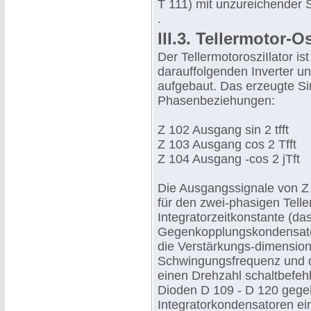
T 111) mit unzureichender 
.
III.3. Tellermotor-Os
Der TellermotorosziIlator is
darauffolgenden Inverter 
aufgebaut. Das erzeugte Si
Phasenbeziehungen:
Z 102 Ausgang sin 2 tfft
Z 103 Ausgang cos 2 Tfft
Z 104 Ausgang -cos 2 jTft
Die Ausgangssignale von Z
für den zwei-phasigen Tell
Integratorzeitkonstante (da
Gegenkopplungskondensato
die Verstärkungs-dimensi
Schwingungsfrequenz und da
einen Drehzahl schaltbefehl
Dioden D 109 - D 120 gege
Integratorkondensatoren ei