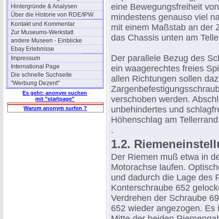
eine Bewegungsfreiheit vo
Hintergründe & Analysen
Über die Historie von RDE/IPW
mindestens genauso viel 
Kontakt und Kommentar
mit einem Maßstab an der 
Zur Museums-Werkstatt
das Chassis unten am Telle
andere Museen - Einblicke
Ebay Erlebnisse
Der parallele Bezug des S
Impressum
International Page
ein waagerechtes freies Sp
Die schnelle Suchseite
allen Richtungen sollen da
"Werbung Dezent"
Zargenbefestigungsschraub
Es geht: anonym suchen
verschoben werden. Abschlie
mit "startpage"
unbehindertes und schlagfre
Warum anonym surfen ?
Höhenschlag am Tellerrand
.
1.2. Riemeneinstel
Der Riemen muß etwa in der
Motorachse laufen. Optisch
und dadurch die Lage des R
Konterschraube 652 gelock
Verdrehen der Schraube 6
652 wieder angezogen. Es is
Mitte der beiden Riemengabe