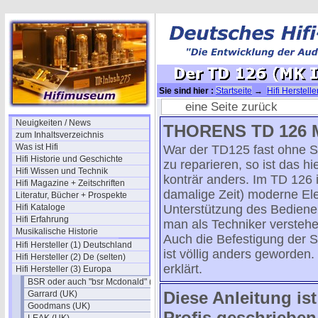
Sie sind hier :
Startseite
→
Hifi Herstell
eine Seite zurück
Neuigkeiten / News
THORENS TD 126 M
zum Inhaltsverzeichnis
Was ist Hifi
War der TD125 fast ohne S
Hifi Historie und Geschichte
zu reparieren, so ist das h
Hifi Wissen und Technik
konträr anders. Im TD 126 is
Hifi Magazine + Zeitschriften
damalige Zeit) moderne Ele
Literatur, Bücher + Prospekte
Hifi Kataloge
Unterstützung des Bedieners
Hifi Erfahrung
man als Techniker verstehen
Musikalische Historie
Auch die Befestigung der 
Hifi Hersteller (1) Deutschland
ist völlig anders geworden.
Hifi Hersteller (2) De (selten)
erklärt.
Hifi Hersteller (3) Europa
BSR oder auch "bsr Mcdonald" (UK)
Diese Anleitung is
Garrard (UK)
Goodmans (UK)
Profis geschrieben