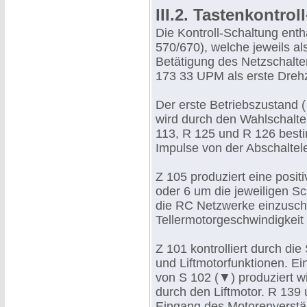
III.2. Tastenkontro
Die Kontroll-Schaltung enth
570/670), welche jeweils al
Betätigung des Netzschalte
173 33 UPM als erste Drehz
Der erste Betriebszustand 
wird durch den Wahlschalt
113, R 125 und R 126 besti
Impulse von der Abschaltele
Z 105 produziert eine posi
oder 6 um die jeweiligen S
die RC Netzwerke einzuscha
Tellermotorgeschwindigkeit
Z 101 kontrolliert durch di
und Liftmotorfunktionen. Ei
von S 102 (▼) produziert w
durch den Liftmotor. R 13
Eingang des Motorenverstär