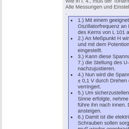
Wie in I. 4., muß der Tonar
Alle Messungen und Einstell
.
1.) Mit einem geeigne
Oszillatorfrequenz a
des Kerns von L 101 a
2.) An Meßpunkt H wir
und mit dem Potentio
eingestellt.
3.) Kann diese Spannun
7.) die Stellung des U
nachzujustieren.
4.) Nun wird die Spa
± 0,1 V durch Drehen 
verringert.
5.) Um sicherzustelle
Sinne erfolgte, nehm
führe ihn nach innen
ansteigen.
6.) Damit ist die elek
Schrauben sollen sor