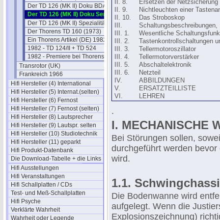
II. 8.
Ersetzen der Netzsicherun
Der TD 126 (MK II) Doku BDA
II. 9.
Nichtleuchten einer Tasten
Der TD 126 (MK II) Doku Service
II. 10.
Das Stroboskop
Der TD 126 (MK II) Spezialitäten
III.
Schaltungsbeschreibungen,
Der Thorens TD 160 (1973)
III. 1.
Wesentliche Schaltungsfunk
Ein Thorens Artikel (DE) 1982
III. 2.
Tastenkontrollschaltungen u
1982 - TD 124/II + TD 524
III. 3.
Tellermotoroszillator
1982 - Premiere bei Thorens
III. 4.
Tellermotorverstärker
III. 5.
Abschaltelektronik
Transrotor (UK)
III. 6.
Netzteil
Frankreich 1966
IV.
ABBILDUNGEN
Hifi Hersteller (4) International
V.
ERSATZTEILLISTE
Hifi Hersteller (5) Internat.(selten)
VI.
LEHREN
Hifi Hersteller (6) Fernost
Hifi Hersteller (7) Fernost (selten)
.
Hifi Hersteller (8) Lautsprecher
I. MECHANISCHE
Hifi Hersteller (9) Lautspr. selten
Hifi Hersteller (10) Studiotechnik
Bei Störungen sollen, sowei
Hifi Hersteller (11) geparkt
durchgeführt werden bevor d
Hifi Produkt-Datenbank
wird.
Die Download-Tabelle + die Links
Hifi Ausstellungen
Hifi Veranstaltungen
1.1. Schwingchassi
Hifi Schallplatten / CDs
Test- und Meß-Schallplatten
Die Bodenwanne wird entfern
Hifi Psyche
aufgelegt. Wenn die Justier
Verklärte Wahrheit
Explosionszeichnung) richti
Wahrheit oder Legende