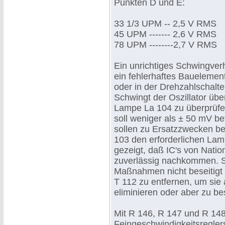
Punkten D und E:
33 1/3 UPM -- 2,5 V RMS
45 UPM ------- 2,6 V RMS
78 UPM --------2,7 V RMS
Ein unrichtiges Schwingver
ein fehlerhaftes Bauelemen
oder in der Drehzahlschalte
Schwingt der Oszillator über
Lampe La 104 zu überprüfe
soll weniger als ± 50 mV b
sollen zu Ersatzzwecken ben
103 den erforderlichen Lam
gezeigt, daß IC's von Nati
zuverlässig nachkommen. So
Maßnahmen nicht beseitigt 
T 112 zu entfernen, um sie
eliminieren oder aber zu be
Mit R 146, R 147 und R 148 
Feingeschwindigkeitsreglers