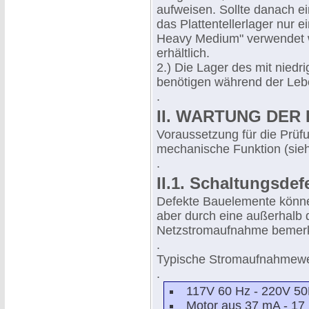
aufweisen. Sollte danach ei
das Plattentellerlager nur e
Heavy Medium" verwendet w
erhältlich.
2.) Die Lager des mit nied
benötigen während der Leb
.
II. WARTUNG DER
Voraussetzung für die Prüfu
mechanische Funktion (sieh
.
II.1. Schaltungsde
Defekte Bauelemente können
aber durch eine außerhalb 
Netzstromaufnahme bemer
.
Typische Stromaufnahmewert
.
117V 60 Hz - 220V 5
Motor aus 37 mA - 17