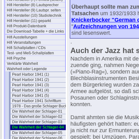
Hifi Hersteller (8) Lautsprecher
Überhaupt sollte man zum
Hifi Hersteller (9) Lautspr. selten
Tatsachen
um 1932/1933 
Hifi Hersteller (10) Studiotechnik
Knickerbocker "German c
Hifi Hersteller (11) geparkt
"
Aufzeichnungen von 194
Hifi Produkt-Datenbank
Die Download-Tabelle + die Links
sind lesenswert.
Hifi Ausstellungen
.
Hifi Veranstaltungen
Hifi Schallplatten / CDs
Auch der Jazz hat 
Test- und Meß-Schallplatten
Nachdem in Amerika mit dem
Hifi Psyche
Verklärte Wahrheit
zuende ging, nahmen Neger
Wahrheit oder Legende
(»Piano-Rag«), sondern au
Pearl Harbor 1941 (1)
Blechblasinstrumenten Besi
Pearl Harbor 1941 (2)
dem Bürgerkrieg wurden zahl
Pearl Harbor 1941 (3)
Pearl Harbor 1941 (4)
Armee aufgelöst, so daß sc
Pearl Harbor 1941 (5)
Posaunen oder Schlaginstru
Pearl Harbor 1941 Schrifttum
konnten.
1978 - Das große Schlager Buch
Die Wahrheit der Schlager-01
Damit ahmten sie die Musik
Die Wahrheit der Schlager-02
Die Wahrheit der Schlager-03
häufigsten gehört hatten: 
Die Wahrheit der Schlager-04
ja nicht nur zur Ermunterun
Die Wahrheit der Schlager-05
gespielt: bei Umzügen, Par
Die Wahrheit der Schlager-06