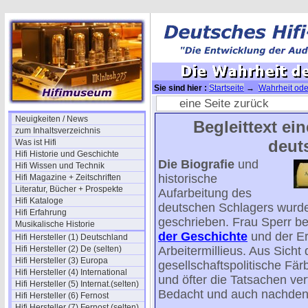
Sie sind hier :
Startseite
→
Wahrheit od
eine Seite zurück
Neuigkeiten / News
Begleittext ei
zum Inhaltsverzeichnis
deut
Was ist Hifi
Hifi Historie und Geschichte
Die Biografie
und
Hifi Wissen und Technik
historische
Hifi Magazine + Zeitschriften
Literatur, Bücher + Prospekte
Aufarbeitung des
Hifi Kataloge
deutschen Schlagers wurde 
Hifi Erfahrung
geschrieben. Frau Sperr be
Musikalische Historie
der Geschichte
und der Er
Hifi Hersteller (1) Deutschland
Hifi Hersteller (2) De (selten)
Arbeitermillieus. Aus Sicht
Hifi Hersteller (3) Europa
gesellschaftspolitische Fä
Hifi Hersteller (4) International
und öfter die Tatsachen ver
Hifi Hersteller (5) Internat.(selten)
Bedacht und auch nachdenk
Hifi Hersteller (6) Fernost
Hifi Hersteller (7) Fernost (selten)