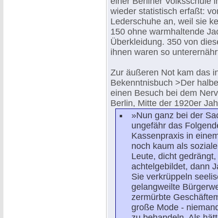
einer Berliner Volksschule
wieder statistisch erfaßt: 
Lederschuhe an, weil sie 
150 ohne warmhaltende Jac
Überkleidung. 350 von dies
ihnen waren so unterernährt
Zur äußeren Not kam das in
Bekenntnisbuch >Der halbe
einen Besuch bei dem Nerven
Berlin, Mitte der 1920er Jah
»Nun ganz bei der Sach
ungefähr das Folgend
Kassenpraxis in einem 
noch kaum als soziale 
Leute, dicht gedrängt,
achtelgebildet, dann 
Sie verkrüppeln seeli
gelangweilte Bürgerw
zermürbte Geschäftem
große Mode - niemand 
zu behandeln. Als hät