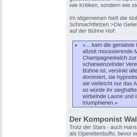
wie Kritiken, sondern wie s
Im allgemeinen hielt die sto
Schmachtfetzen >Die Gelieb
auf der Bühne Hof:
»... kam die genialste
allzeit moussierende M
Champagnerkelch zur 
scharwenzelnder Vereh
Bühne ist, versinkt all
dominiert, sie hypnoti
sie vielleicht nur da
so würde ihr sieghafte
wirbelnde Laune und i
triumphieren.«
.
Der Komponist Walt
Trotz der Stars - auch Hans
als Operettenbuffo, bevor e