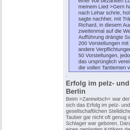
einer voll bezahlten 
meinem Lied >Gern ha
nach Lehar schrie, hol
sagte nachher, mit Tr
Richard, in diesem Au
zweitenmal auf die We
Aufführung drängte Sa
200 Vorstellungen mit 
andere Verpflichtungen
50 Vorstellungen, jed
das ursprünglich vere
die vollen Tantiemen 
.
Erfolg im pelz- un
Berlin
Beim >Zarewitsch< war der 
sich das Erfolg im pelz- u
gesellschaftlichen Stelldic
Tauber gar nicht oft genug 
Schlager war geboren. Dara
eines geplagten Kritikers d