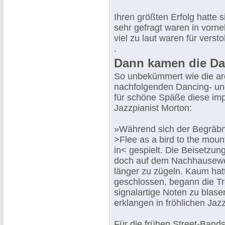
Ihren größten Erfolg hatte 
sehr gefragt waren in vorne
viel zu laut waren für vers
.
Dann kamen die Da
So unbekümmert wie die ar
nachfolgenden Dancing- un
für schöne Späße diese impu
Jazzpianist Morton:
»Während sich der Begräbn
>Flee as a bird to the mou
in< gespielt. Die Beisetzun
doch auf dem Nachhausewe
länger zu zügeln. Kaum hatt
geschlossen, begann die Tr
signalartige Noten zu blase
erklangen in fröhlichen Ja
Für die frühen Street-Band