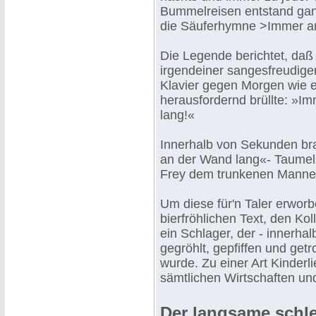
Bummelreisen entstand ganz
die Säuferhymne >Immer a
Die Legende berichtet, daß 
irgendeiner sangesfreudige
Klavier gegen Morgen wie e
herausfordernd brüllte: »I
lang!«
Innerhalb von Sekunden bra
an der Wand lang«- Taumel 
Frey dem trunkenen Manne d
Um diese für'n Taler erwor
bierfröhlichen Text, den Ko
ein Schlager, der - innerh
gegröhlt, gepfiffen und ge
wurde. Zu einer Art Kinder
sämtlichen Wirtschaften un
Der langsame schl