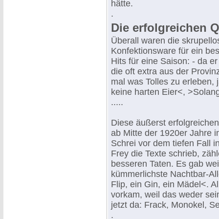
hätte.
.
Die erfolgreichen
Überall waren die skrupello
Konfektionsware für ein b
Hits für eine Saison: - da
die oft extra aus der Provi
mal was Tolles zu erleben, 
keine harten Eier<, >Solan
.....
Diese äußerst erfolgreiche
ab Mitte der 1920er Jahre 
Schrei vor dem tiefen Fall i
Frey die Texte schrieb, zäh
besseren Taten. Es gab weit
kümmerlichste Nachtbar-All
Flip, ein Gin, ein Mädel<. A
vorkam, weil das weder sein
jetzt da: Frack, Monokel, S
.