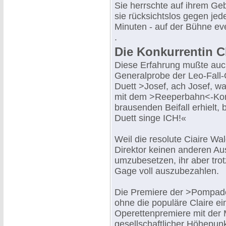
Sie herrschte auf ihrem Gebi
sie rücksichtslos gegen jede
Minuten - auf der Bühne eve
.
Die Konkurrentin C
Diese Erfahrung mußte auch
Generalprobe der Leo-Fal
Duett >Josef, ach Josef, w
mit dem >Reeperbahn<-Kom
brausenden Beifall erhielt,
Duett singe ICH!«
Weil die resolute Ciaire Wa
Direktor keinen anderen Aus
umzubesetzen, ihr aber tro
Gage voll auszubezahlen.
Die Premiere der >Pompado
ohne die populäre Claire ei
Operettenpremiere mit der 
gesellschaftlicher Höhepunk