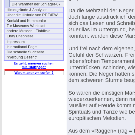
Die Wahrheit der Schlager-07
Da die Mehrzahl der Neger
Hintergründe & Analysen
Über die Historie von RDE/IPW
doch lange ausdrücklich d
Kontakt und Kommentar
sich das Lesen und Schreibe
Zur Museums-Werkstatt
Guerillas im Untergrund, b
andere Museen - Einblicke
konnten, wurden diese Mars
Ebay Erlebnisse
Impressum
International Page
Und frei nach dem eigenen,
Die schnelle Suchseite
Gefühl der Schwarzen. Fre
"Werbung Dezent"
lebensfrohen Temperament.
Es geht: anonym suchen
unterdrücken, schinden, wie
mit "startpage"
Warum anonym surfen ?
können. Die Neger hatten s
dem schweren Sturme beugt
So waren die einstigen Mär
wiederzuerkennen, denn nat
Musiker auf Freude komm ra
Spirituals und Tänze wie b
europäischen Melodien.
Aus dem »Raggen« (rag = Lu