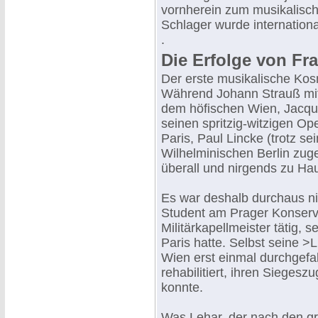
vornherein zum musikalisc
Schlager wurde internationa
.
Die Erfolge von Fr
Der erste musikalische Kos
Während Johann Strauß mit
dem höfischen Wien, Jacqu
seinen spritzig-witzigen O
Paris, Paul Lincke (trotz se
Wilhelminischen Berlin zug
überall und nirgends zu Ha
Es war deshalb durchaus nic
Student am Prager Konserva
Militärkapellmeister tätig, 
Paris hatte. Selbst seine >
Wien erst einmal durchgefa
rehabilitiert, ihren Siegesz
konnte.
Was Lehar, der nach den gr