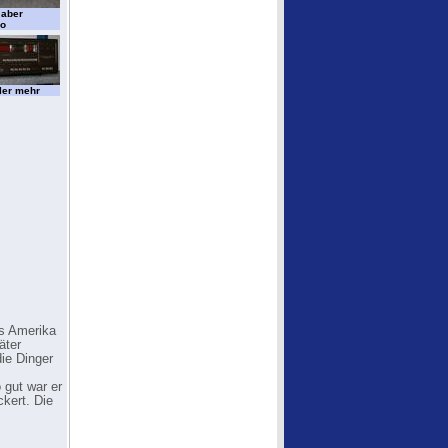
 aber
o
ler mehr
s Amerika
äter
die Dinger
 gut war er
ckert. Die