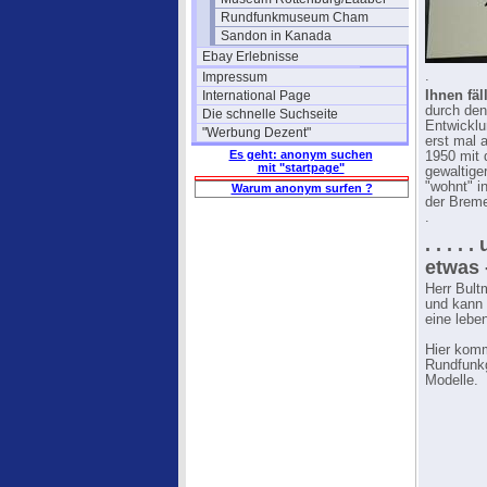
Rundfunkmuseum Cham
Sandon in Kanada
Ebay Erlebnisse
.
Impressum
International Page
Ihnen fäl
durch den
Die schnelle Suchseite
Entwicklu
"Werbung Dezent"
erst mal 
Es geht: anonym suchen
1950 mit 
mit "startpage"
gewaltige
"wohnt" i
Warum anonym surfen ?
der Brem
.
. . . .
etwas 
Herr Bult
und kann 
eine lebe
Hier komm
Rundfunkg
Modelle.