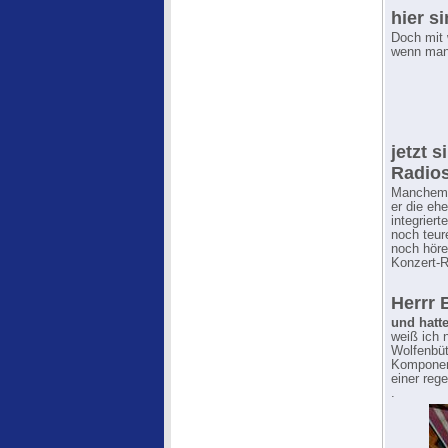
hier s
Doch mit 
wenn manc
jetzt 
Radio
Manchem S
er die eh
integrier
noch teur
noch höre
Konzert-R
Herrr
und hatt
weiß ich 
Wolfenbüt
Komponen
einer reg
.