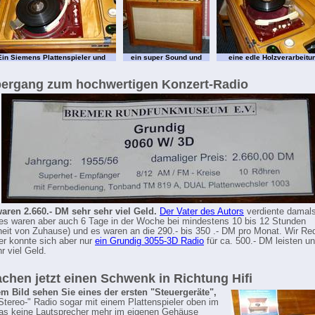
Ein Siemens Plattenspieler und
ein super Sound und
eine edle Holzverarbeitu
bergang zum hochwertigen Konzert-Radio
aren 2.660.- DM sehr sehr viel Geld.
Der Vater des Autors
verdiente damals
(es waren aber auch 6 Tage in der Woche bei mindestens 10 bis 12 Stunden
it von Zuhause) und es waren an die 290.- bis 350 .- DM pro Monat. Wir Red
er konnte sich aber nur
ein Grundig 3055-3D Radio
für ca. 500.- DM leisten u
r viel Geld.
chen jetzt einen Schwenk in Richtung Hifi
m Bild sehen Sie eines der ersten "Steuergeräte",
"Stereo-" Radio sogar mit einem Plattenspieler oben im
as keine Lautsprecher mehr im eigenen Gehäuse