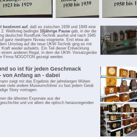
lt bestimmt auf
, daß es zwischen 1939 und 1949 eine
 2. Weltkrieg bedingte
10jährige Pause
gab, in der die
ng deutscher Rundfunk-Technik ausfiel und nach 1945
auf ganz niedrigem Niveau stagnierte. Erst etwa ab
dem Umstieg auf die neue UKW-Technik ging es mit
r Kraft wieder aufwärts. Ein Teil dieser Entwicklung
n einem anderen Regal, in dem die UKW- Vorsatzgeräte
er Firma NOGOTON gezeigt werden.
 . und so ist für jeden Geschmack
- von Anfang an - dabei
mann zeigt mir das Ergebnis der jahrelangen Mühen
wie viele andere Museumsführer zu fast jedem Gerät
ndige Story vortragen.
en die ältesten Exponate aus der
eschichte und vor allem die optisch herausregenden