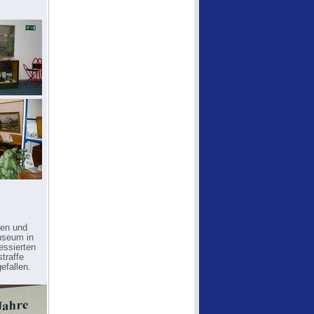
gen und
useum in
essierten
traffe
efallen.