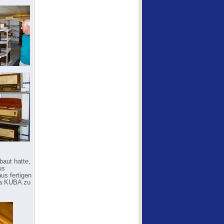
baut hatte,
us
us fertigen
ma KUBA zu