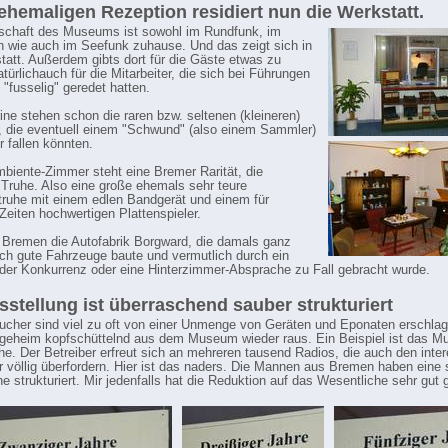
 ehemaligen Rezeption residiert nun die Werkstatt.
schaft des Museums ist sowohl im Rundfunk, im
 wie auch im Seefunk zuhause. Und das zeigt sich in
tatt. Außerdem gibts dort für die Gäste etwas zu
atürlichauch für die Mitarbeiter, die sich bei Führungen
"fusselig" geredet hatten.
rine stehen schon die raren bzw. seltenen (kleineren)
 die eventuell einem "Schwund" (also einem Sammler)
 fallen könnten.
biente-Zimmer steht eine Bremer Rarität, die
Truhe. Also eine große ehemals sehr teure
ruhe mit einem edlen Bandgerät und einem für
Zeiten hochwertigen Plattenspieler.
 Bremen die Autofabrik Borgward, die damals ganz
hch gute Fahrzeuge baute und vermutlich durch ein
der Konkurrenz oder eine Hinterzimmer-Absprache zu Fall gebracht wurde.
sstellung ist überraschend sauber strukturiert
ucher sind viel zu oft von einer Unmenge von Geräten und Eponaten erschla
geheim kopfschüttelnd aus dem Museum wieder raus. Ein Beispiel ist das M
e. Der Betreiber erfreut sich an mehreren tausend Radios, die auch den inter
r völlig überfordern. Hier ist das naders. Die Mannen aus Bremen haben eine s
e strukturiert. Mir jedenfalls hat die Reduktion auf das Wesentliche sehr gut g