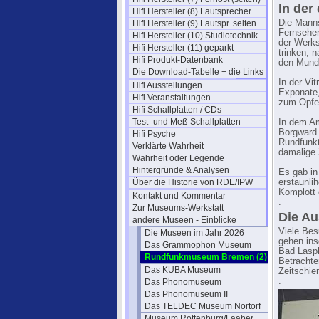
In der
Hifi Hersteller (8) Lautsprecher
Die Mann
Hifi Hersteller (9) Lautspr. selten
Fernsehen
Hifi Hersteller (10) Studiotechnik
der Werks
Hifi Hersteller (11) geparkt
trinken, n
Hifi Produkt-Datenbank
den Mund 
Die Download-Tabelle + die Links
In der Vit
Hifi Ausstellungen
Exponate,
Hifi Veranstaltungen
zum Opfer
Hifi Schallplatten / CDs
Test- und Meß-Schallplatten
In dem Am
Borgward 
Hifi Psyche
Rundfunkt
Verklärte Wahrheit
damalige 
Wahrheit oder Legende
Hintergründe & Analysen
Es gab in
Über die Historie von RDE/IPW
erstaunli
Komplott 
Kontakt und Kommentar
.
Zur Museums-Werkstatt
Die Au
andere Museen - Einblicke
Viele Bes
Die Museen im Jahr 2026
gehen ins
Das Grammophon Museum
Bad Lasph
Rundfunkmuseum Bremen (2)
Betrachte
Das KUBA Museum
Zeitschien
.
Das Phonomuseum
Das Phonomuseum II
Das TELDEC Museum Nortorf
Museum Rottenburg/Laaber