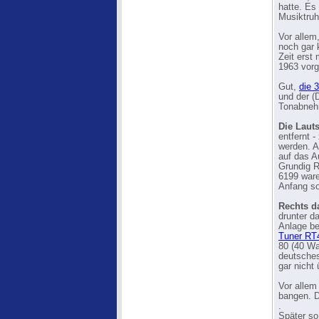
hatte. Es
Musiktruh
Vor allem
noch gar
Zeit erst
1963 vorge
Gut,
die 
und der (D
Tonabneh
Die Lauts
entfernt 
werden. A
auf das A
Grundig R
6199 ware
Anfang s
Rechts d
drunter d
Anlage b
Tuner RT
80 (40 Wa
deutsches
gar nicht 
Vor allem
bangen. D
.
Später s