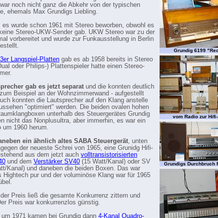
 war noch nicht ganz die Abkehr von der typischen
e, ehemals Max Grundigs Liebling.
, es wurde schon 1961 mit Stereo beworben, obwohl es
 keine Stereo-UKW-Sender gab. UKW Stereo war zu der
 mal vorbereitet und wurde zur Funkausstellung in Berlin
stellt.
Grundig 6199 "Rec
33er Langspiel-Platten
gab es ab 1958 bereits in Stereo
ual oder Philips-) Plattenspieler hatte einen Stereo-
mer.
precher gab es jetzt separat
und die konnten deutlich
- zum Beispiel an der Wohnzimmerwand - aufgestellt
uch konnten die Lautsprecher auf den Klang anstelle
ussehen "optimiert" werden. Die beiden ovalen hohen
aumklangboxen unterhalb des Steuergerätes Grundig
vom Radio zur Hifi
n nicht das Nonplusultra, aber immerhin, es war ein
o um 1960 herum.
aneben ein ähnlich altes SABA Steuergerät
, unten
agegen der neueste Schrei von 1965, eine Grunidg Hifi-
estehend aus dem jetzt auch
volltransistorisierten
40
und dem
Verstärker SV40
(15 Watt/Kanal) oder SV
Grundigs Durchbruch
tt/Kanal) und daneben die beiden Boxen. Das war
 Hightech pur und der voluminöse Klang war für 1965
übel.
 der Preis ließ die gesamte Konkurrenz zittern und
er Preis war konkurrenzlos günstig.
o um 1971 kamen bei Grundig dann
4-Kanal Quadro-