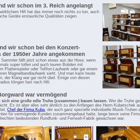
ind wir schon im 3. Reich angelangt
wirklichem Hifi hat das immer noch nichts zu tun, auch
he Geräte erstaunliche Qualitäten zeigen.
sind wir schon bei den Konzert-
s der 1950er Jahre angekommen
ammler fällt jetzt schon etwas aus der Hose, wenn
emals super tollen und auch teuren Boliden mit
tem Plattenspieler oder Tefifon-Laufwerk oder gar einem
eren Magnetbandlaufwerk sieht. Und man kann heute
n, der Klang war gar nicht übel. Einige von diesen
adios klingen fast nach Hifi.
 Borgward war vermögend
e sich eine große edle Truhe (zusammen-) bauen lassen.
Wer die Truhe ge
nicht. Es ist aber alles sehr ähnlich zu den Anfängen des Herrn Kubetschek a
tel,
Chef der Firma Kuba
, der auch ganz spezielle individuelle Musik-Truhen a
ten für vermögende Kunden zusammengebaut hatte, lange bevor seine Fir
elrechten bedeutenden Rundfunk- und Fernseh-Fabrik gewachsen war.