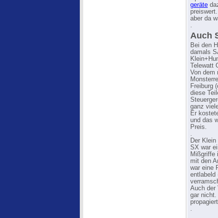
geräte
daz
preiswert
aber da w
.
Auch 
Bei den H
damals S
Klein+Hum
Telewatt 
Von dem r
Monsterr
Freiburg 
diese Tei
Steuerger
ganz viel
Er kostet
und das w
Preis.
.
Der Klei
SX war ei
Mißgriffe
mit den 
war eine 
entlabeld
verramsch
Auch der 
gar nicht
propagier
.