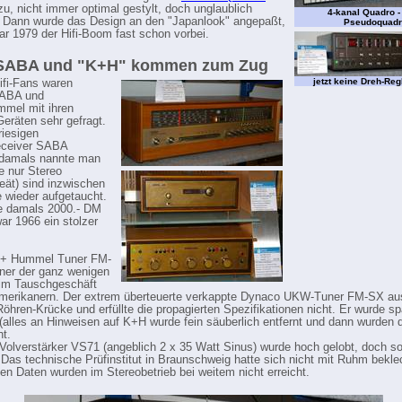
u, nicht immer optimal gestylt, doch unglaublich
4-kanal Quadro -
. Dann wurde das Design an den "Japanlook" angepaßt,
Pseudoquadr
ar 1979 der Hifi-Boom fast schon vorbei.
SABA und "K+H" kommen zum Zug
jetzt keine Dreh-Reg
ifi-Fans waren
ABA und
mel mit ihren
Geräten sehr gefragt.
iesigen
eceiver SABA
(damals nannte man
le nur Stereo
eät) sind inzwischen
e wieder aufgetaucht.
e damals 2000.- DM
ar 1966 ein stolzer
n + Hummel Tuner FM-
ner der ganz wenigen
 im Tauschgeschäft
Amerikanern. Der extrem überteuerte verkappte Dynaco UKW-Tuner FM-SX au
Röhren-Krücke und erfüllte die propagierten Spezifikationen nicht. Er wurde sp
 (alles an Hinweisen auf K+H wurde fein säuberlich entfernt und dann wurden 
t.
Volverstärker VS71 (angeblich 2 x 35 Watt Sinus) wurde hoch gelobt, doch so
. Das technische Prüfinstitut in Braunschweig hatte sich nicht mit Ruhm bekle
ten Daten wurden im Stereobetrieb bei weitem nicht erreicht.