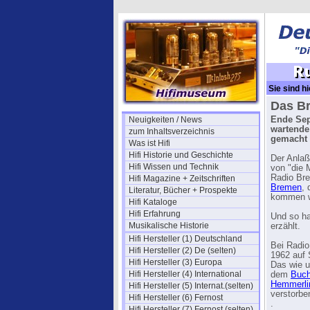
Sie sind hi
Das B
Neuigkeiten / News
Ende Sep
wartende
zum Inhaltsverzeichnis
gemacht
Was ist Hifi
Hifi Historie und Geschichte
Der Anlaß
Hifi Wissen und Technik
von "die
Radio Br
Hifi Magazine + Zeitschriften
Bremen
, 
Literatur, Bücher + Prospekte
kommen wü
Hifi Kataloge
Hifi Erfahrung
Und so ha
Musikalische Historie
erzählt.
Hifi Hersteller (1) Deutschland
Bei Radi
Hifi Hersteller (2) De (selten)
1962 auf
Hifi Hersteller (3) Europa
Das wie u
Hifi Hersteller (4) International
dem
Buch
Hemmerli
Hifi Hersteller (5) Internat.(selten)
verstorbe
Hifi Hersteller (6) Fernost
.
Hifi Hersteller (7) Fernost (selten)