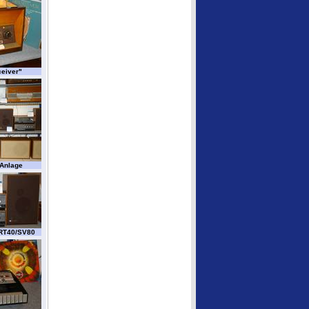
eiver"
-Anlage
 RT40/SV80