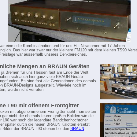
war eine edle Kombinatination und für uns Hifi-Newcomer mit 17 Jahren
nglich. Das hier war zwar nur der kleinere FM120 mit dem kleinen TS90 Verst
Preislage war ausserhalb unseres Denkbereiches.
unliche Mengen an BRAUN Geräten
gt ja Bremen für uns Hessen fast am Ende der Welt,
aben sich auch hier ganz viele BRAUN Geräte
efunden. Es sind fast alle Generationen des damals
en BRAUN-Designs ausgestellt. Wieviele noch im
ten, wurde nicht verraten.
ne L90 mit offenem Frontgitter
xen mit abgenommenem Frontgitter sieht man selten
 gar nicht die ehemals teuren großen Boliden wie die
er L90 war noch der legendäre Bändchenhochtöner
der später durch die neuen BRAUN Kalotten ersetzt
e Bilder der BRAUN L90 stehen bei den
BRAUN