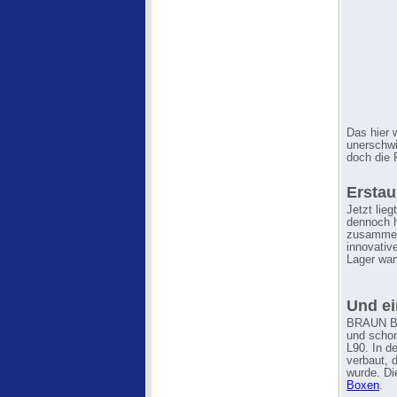
Das hier 
unerschwi
doch die 
Ersta
Jetzt lie
dennoch h
zusammeng
innovativ
Lager war
Und ei
BRAUN Bo
und schon
L90. In d
verbaut, 
wurde. Di
Boxen
.