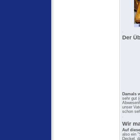
.
Der Ü
Damals w
sehr gut 
Abwesenhe
unser Vat
schon seh
.
Wir ma
Auf diese
also ein 
Deckel, d