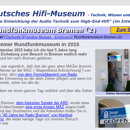
Zum 
er :
Startseite
→
andere Museen - Einblicke
→ Rundfunkmuseum Bremen (2)
remer Rundfunkmuseum in 2015
tember 2015 habe ich die fast 5 Jahre lang
 Einladung zum Besuch in Bremen endlich wahr
und bin nach Bremen gefahren.
 war eigentlich, daß dort die ganz alten MAZer (kommt
 Männer an der MAZ = Magnetband Aufzeichnung") von
emen, also
von dem Fernsehbereich von Radio
die Erinnerung an die alten Zeiten pflegen und wenn ich
rde, seien sie alle da.
ben wir einen ganzen Tag verklönt und über alte Zeiten
Îmmer hereinspa
o Bremen,
dem kleinsten Sender der ARD
, wurde etwa
 Schleichwegen
eine erste Ampex MAZ
angeschafft.
nd das Drumherum und die Ankedoten finden Sie in
 "40 Jahre bei Radio Bremen" von Manfred
ng
, der leider wenige Tage vor meinem Besuch
n war.