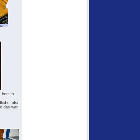
ng
 bereits
lichs, also
nd das war