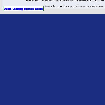
Bitte einfach nur lächeln: Diese Seiten sind garantiert RDE / IPW zert
Privatsphäre : Auf unseren Seiten werden keine Infor
zum Anfang dieser Seite