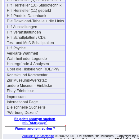
Hifi Hersteller (9) Lautspr. selten
Hifi Hersteller (10) Studiotechnik
Hifi Hersteller (11) geparkt
Hifi Produkt-Datenbank
Die Download-Tabelle + die Links
Hifi Ausstellungen
Hifi Veranstaltungen
Hifi Schallplatten / CDs
Test- und Meß-Schallplatten
Hifi Psyche
Verklärte Wahrheit
Wahrheit oder Legende
Hintergründe & Analysen
Über die Historie von RDE/IPW
Kontakt und Kommentar
Zur Museums-Werkstatt
andere Museen - Einblicke
Ebay Erlebnisse
Impressum
International Page
Die schnelle Suchseite
"Werbung Dezent"
Es geht: anonym suchen
mit "startpage"
Warum anonym surfen ?
Zurück zur Startseite
© 2007/2026 - Deutsches Hifi-Museum - Copyright by Dip