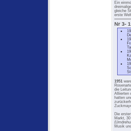
Ein einmo
dreimalig
gleiche S
erste Wel
Nr 3- 
19
De
19
Fr
Ta
19
Ka
M
19
Sc
St
1951
ware
Rosenarte
die Leitu
Alliierten
hatten un
zurückerh
Zuckmaye
Die erste
Markt, 30
(Umdrehun
Musik und