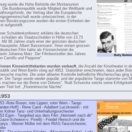
urg wurde die Hohe Behörde der Montan­union
. Die Bundesrepublik wurde Mitglied der Weltbank und
ährungsfonds, der Vertrag über die Europäische
ungsgemeinschaft wurde unterzeichnet, in der
hen Besatzungszone wur­den die ersten Einheiten der
ei aufgestellt.
ner Schuldenkonferenz erklärte die deutschen
 schulden als Staatsschulden in Höhe von 13,73
n. Mit 86 Jahren starb einer der grössten deutschen
auspieler, Albert Bassermann. Ihren ersten grossen
deutschen Film hatte als Försterchristel die
herin Johanna Matz. Der Filmbestseller des Jahres
Bully Buhla
on Camillo und Peppone".
lionen Kinoeintrittskarten wurden verkauft
, die Anzahl der Kino­theater in d
ublik und West-Berlin stieg auf 4853. Statistiker errechneten, dass jeder Bürg
besuche machte. Die unter alliierter Kontrolle befindliche Wochenschau ging 
r. Der Tango wurde wieder populär, und der populärste Tango stammte von M
s machen nur die Beine von Dolores". Rudi Schuricke setzte seine Erfolgs­ket
n Titel fort: „Florentinische Nächte".
 1953
53 -Rote Rosen, rote Lippen, roter Wein - Tango
arden-Hoff) - Rene Carol - Adalbert Luczkowski - mit
m Kölner Tanz- und Unterhaltungsorchester
53 Egon - Tangolied aus dem Film „Heimweh nach dir"
(Gaze-Schwenn-v. Pinelli) - Friedel Hensch und die
prys - Werner Müller mit dem RIAS-Tanzorchester,
rlin