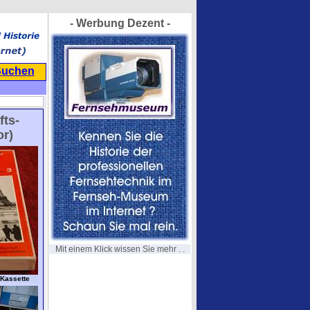
- Werbung Dezent -
Suchen
fts-
or)
Mit einem Klick wissen Sie mehr . .
 Kassette