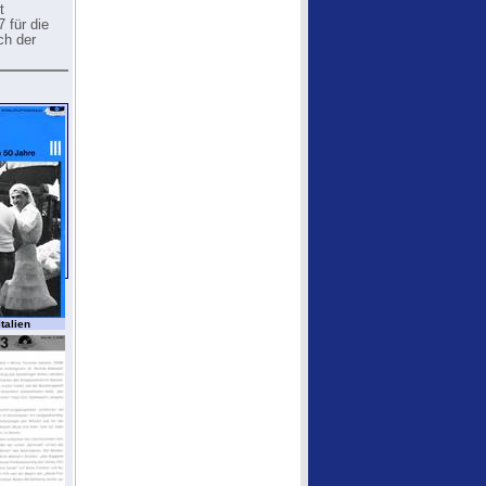
t
 für die
ch der
talien