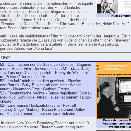
fanden zum erstenmal die internationalen Film­festspiele
 der ersten „Berlinale" erhielt der Film: „Herrliche
en Selznickpreis. Den Bundes-filmpreis erhielt Erich
 Streifen: „Das Doppelte Lottchen". Der grösste
Rudi Schuric
nerfolg des Jahres 1951 hiess: „Grün ist die Heide"
 Ziemann und Ru­dolf Prack. Dieser Film war der Beginn der „Heide-Film-Ära".
aat Baden-Württemberg wurde ge­bildet.
rin" hiess ein vieldiskutierter Film mit Hilde­gard Knef in der Hauptrolle. Ein 
utzgesetz regelte die Zulassung von Jugendlichen zu öffent­lichen Filmveran
Deutsche Künstler­bund veranstaltete in Berlin seine erste Ausstellung.
ger des Jahres war „Mona Lisa".
 1952
52 - Das machen nur die Beine von Dolores - Beguine
s dem Revue-Film „Die verschleierte M" - (Jary-Balz) -
tlev Lais und Gesangsquartett - Benny de Weille mit
m „Polydor"-Tanzorchester
52 - Ich hab' mich so an dich gewöhnt - Slowfox
aze-Rotter) - Bully Buhlan mit dem Horst Wende-
artett - Hammond-Orgel: Gerhard Gregor
52 - Florentinische Nächte - Tango-Napolitano (Dostal-
der) Rudi Schuricke, Alfred Hause mit seinem Tango-
chester
52 - Eine weisse Hochzeitskutsche - Foxtrott
ontenoy-Siegel-Marbot) - Renee Franke und Detlev
is - Michael Lanner mit seinen Tanz-Solisten
Erstes deutsches F
 in einem New Yorker Broadway-Theater auf einer 19
Programm nach dem
iten Leinwand die erste Cinerama-Vorführung statt.
Weihnachten 1