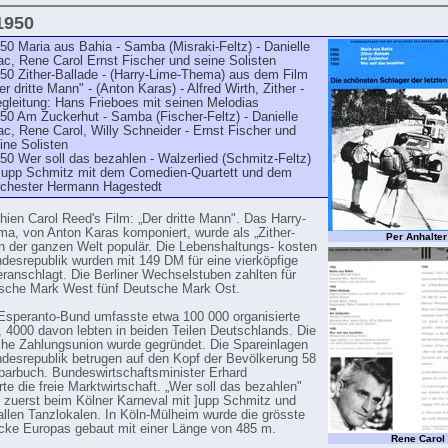
 1950
50 Maria aus Bahia - Samba (Misraki-Feltz) - Danielle
c, Rene Carol Ernst Fischer und seine Solisten
50 Zither-Ballade - (Harry-Lime-Thema) aus dem Film
er dritte Mann" - (Anton Karas) - Alfred Wirth, Zither -
gleitung: Hans Frieboes mit seinen Melodias
50 Am Zuckerhut - Samba (Fischer-Feltz) - Danielle
c, Rene Carol, Willy Schneider - Ernst Fischer und
ine Solisten
50 Wer soll das bezahlen - Walzerlied (Schmitz-Feltz)
Jupp Schmitz mit dem Comedien-Quartett und dem
chester Hermann Hagestedt
hien Carol Reed's Film: „Der dritte Mann". Das Harry-
a, von Anton Karas komponiert, wurde als „Zither-
Per Anhalter
in der ganzen Welt populär. Die Lebenshaltungs- kosten
ndesrepublik wurden mit 149 DM für eine vierköpfige
eranschlagt. Die Berliner Wechselstuben zahlten für
sche Mark West fünf Deutsche Mark Ost.
Esperanto-Bund umfasste etwa 100 000 organisierte
r, 4000 da­von lebten in beiden Teilen Deutschlands. Die
che Zahlungsunion wurde gegründet. Die Spar­einlagen
ndesrepublik betrugen auf den Kopf der Bevölkerung 58
arbuch. Bundeswirtschafts­minister Erhard
te die freie Marktwirtschaft. „Wer soll das bezahlen"
zuerst beim Kölner Karneval mit ]upp Schmitz und
 allen Tanz­lokalen. In Köln-Mülheim wurde die grösste
ke Europas gebaut mit einer Länge von 485 m.
Rene Carol