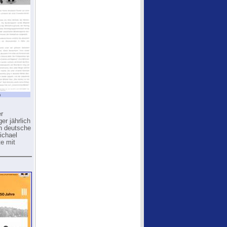
n
er
er jährlich
in deutsche
ichael
te mit