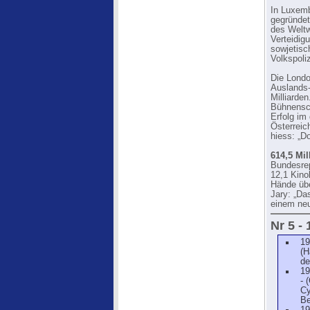
In Luxemb
gegründet
des Weltw
Verteidig
sowjetisc
Volkspoliz
Die Londo
Auslands-
Milliarde
Bühnensch
Erfolg im 
Österreic
hiess: „D
614,5 Mil
Bundesrep
12,1 Kino
Hände übe
Jary: „Da
einem neue
Nr 5 -
19
(H
de
19
- 
Cy
Be