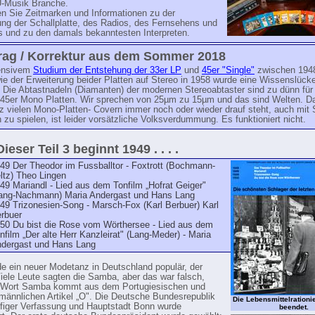
U-Musik Branche.
en Sie Zeitmarken und Informationen zu der
ung der Schallplatte, des Radios, des Fernsehens und
s und zu den damals bekanntesten Interpreten.
rag / Korrektur aus dem Sommer 2018
ensivem
Studium der Entstehung der 33er LP
und
45er "Single"
zwischen 194
e der Erweiterung beider Platten auf Stereo in 1958 wurde eine Wissenslück
. Die Abtastnadeln (Diamanten) der modernen Stereoabtaster sind zu dünn für 
 45er Mono Platten. Wir sprechen von 25µm zu 15µm und das sind Welten. D
 vielen Mono-Platten- Covern immer noch oder wieder drauf steht, auch mit 
 zu spielen, ist leider vorsätzliche Volksverdummung. Es funktioniert nicht.
Dieser Teil 3 beginnt 1949 . . . .
49 Der Theodor im Fussballtor - Foxtrott (Bochmann-
ltz) Theo Lingen
49 Mariandl - Lied aus dem Tonfilm „Hofrat Geiger"
ang-Nachmann) Maria Andergast und Hans Lang
49 Trizonesien-Song - Marsch-Fox (Karl Berbuer) Karl
rbuer
50 Du bist die Rose vom Wörthersee - Lied aus dem
nfilm „Der alte Herr Kanzleirat" (Lang-Meder) - Maria
dergast und Hans Lang
e ein neuer Modetanz in Deutschland populär, der
ele Leute sagten die Samba, aber das war falsch,
 Wort Samba kommt aus dem Portugiesischen und
 männlichen Artikel „O". Die Deutsche Bundesrepublik
Die Lebensmittelration
ufiger Verfassung und Hauptstadt Bonn wurde
beendet.