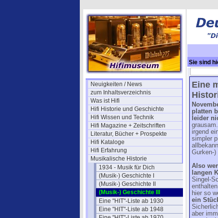
Sie sind hi
Eine m
Neuigkeiten / News
zum Inhaltsverzeichnis
Histor
Was ist Hifi
November
Hifi Historie und Geschichte
platten 
Hifi Wissen und Technik
leider ni
grausam.
Hifi Magazine + Zeitschriften
irgend ei
Literatur, Bücher + Prospekte
simpler 
Hifi Kataloge
allbekann
Hifi Erfahrung
Gurken-) 
Musikalische Historie
Also wer
1934 - Musik für Dich
langen K
(Musik-) Geschichte I
Singel-Sc
(Musik-) Geschichte II
enthalten
(Musik-) Geschichte III
hier so w
ein Stüc
Eine "HIT"-Liste ab 1930
Sicherlic
Eine "HIT"-Liste ab 1948
aber imme
Eine "HIT"-Liste ab 1970