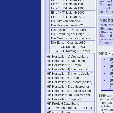
aus der 
Eine "HIT"-Liste ab 1980
Dort find
Eine "HIT"-Liste ab 1990
Entwickl
des Kino
Eine "HIT"-Liste ab 2000
Eine "HIT"-Liste ab 2010
Nacht
Die Hits von damals 01
Nach int
Die Hits von damals 02
1950 sowi
Historische Rezensionen
offfenbar
Die Erfindung der Geige
33er und
Die Geschichte des Klaviers
ganz ganz
Die Edison Qualität 1980
Abtastern
1984 - CD Katalog 1 POP
.
1984 - CD Katalog 3 Klassik
Nr 1 - 
Hifi Hersteller (1) Deutschland
19
Hifi Hersteller (2) De (selten)
Fe
Hifi Hersteller (3) Europa
19
Hifi Hersteller (4) International
(L
Hifi Hersteller (5) Internat.(selten)
19
Be
Hifi Hersteller (6) Fernost
19
Hifi Hersteller (7) Fernost (selten)
To
Hifi Hersteller (8) Lautsprecher
An
Hifi Hersteller (9) Lautspr. selten
Hifi Hersteller (10) Studiotechnik
1949
wurd
Hifi Hersteller (11) geparkt
Samba. Vi
denn das
Hifi Produkt-Datenbank
trägt den
Die Download-Tabelle + die Links
mit vorlä
Hifi Ausstellungen