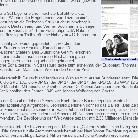
rt. Der erste deutsche Bundespräsident wurde gewählt:
Heuss.
elle Schlager erreichen höchste Beliebtheit: das
lied „Wir sind die Eingeborenen von Trizo-nesien",
innerung an die Dreizonen-Struktur der nunmehrigen
publik Deutschland, und Werner Bochmanns Schlager
dor im Fussballtor". Eine zweistufige USA-Rakete
 mit flüssigem Treib­stoff eine Höhe von 412 Kilometern.
tlantikpakt wurde gegründet — zwischen den
en Staaten von Amerika, Kanada und 10
äischen Staaten. Das „künstliche Gehirn" erschien
— eine rechen­maschinenartige Nachahmung von
Maria Andergast und 
ngen nach festen logischen Regeln durch
sche Schalt­geräte. In Strassburg tagte zum erstenmal der Europa­rat. Thoma
n Frankfurt am Main und in Weimar den Goethe-Preis.
ndesrepublik Deutschland fanden die Wahlen zum ersten Bundestag statt. D
39, die SPD 131, die FDP 52, die DP 17, die BP 17, die KPD 15, die WAV 12 
0 Mandate. Mit absoluter Mehrheit wurde Dr. Konrad Adenauer zum Bundesk
Der Klassiker des Jahres 1949 war Johann Wolfgang von Goethe.
s der Klassiker Johann Sebastian Bach. In der Bundesrepublik wurde die
telrationierung auf­gehoben. Leonhard Bernstein schrieb das Ballett: „Das Zeit
er Friedensnobelpreis wurde an Ralph Johnson Bunche verliehen, für die Bei
-Konfliktes zwischen Juden und Arabern. 60 Na­tionen unterzeichneten die ne
vention. Die Bevölkerung der Welt wurde gezählt mit 2,33 Mil­liarden Mensch
ollar kostete die Inszenierung des Musicals: „Call me Madam" von Irving Ber
 Die Kosten für die Atombombensicherheit der New Yorker Bevölkerung wurd
Dollar veran­schlagt. Etwa 1 Million wissenschaftliche Arbeiten er­schienen.