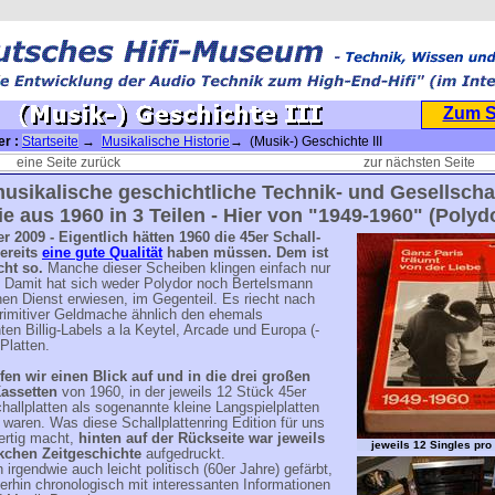
Zum 
er :
Startseite
→
Musikalische Historie
→ (Musik-) Geschichte III
eine Seite zurück
zur nächsten Seite
usikalische geschichtliche Technik- und Gesellscha
ie aus 1960 in 3 Teilen - Hier von "1949-1960" (Polyd
 2009 - Eigentlich hätten
1960
die 45er Schall-
bereits
eine gute Qualität
haben müssen. Dem ist
cht so.
Manche dieser Scheiben klingen einfach nur
 Damit hat sich weder Polydor noch Bertelsmann
nen Dienst erwiesen, im Gegenteil. Es riecht nach
primitiver Geldmache ähnlich den ehemals
ten Billig-Labels a la Keytel, Arcade und Europa (-
Platten.
fen wir einen Blick auf und in die drei großen
assetten
von 1960, in der jeweils 12 Stück 45er
hallplatten als sogenannte kleine Langspielplatten
 waren. Was diese Schallplattenring Edition für uns
ertig macht,
hinten auf der Rückseite war jeweils
jeweils 12 Singles pro
kchen Zeitgeschichte
aufgedruckt.
h irgendwie auch leicht politisch (60er Jahre) gefärbt,
rhin chronologisch mit interessanten Informationen