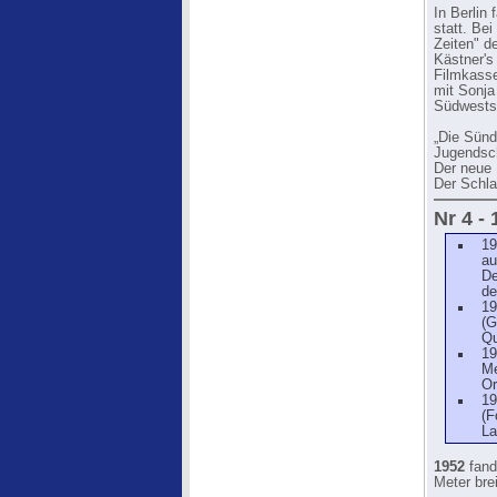
In Berlin 
statt. Bei
Zeiten" d
Kästner's
Filmkasse
mit Sonja
Südwestst
„Die Sünde
Jugendsch
Der neue 
Der Schla
Nr 4 -
19
au
De
de
19
(G
Qu
19
Me
Or
19
(F
La
1952
fand
Meter bre