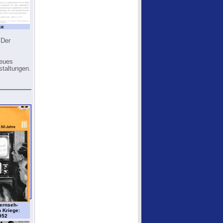
ke
 Der
neues
staltungen.
ernseh-
 Kriege:
952