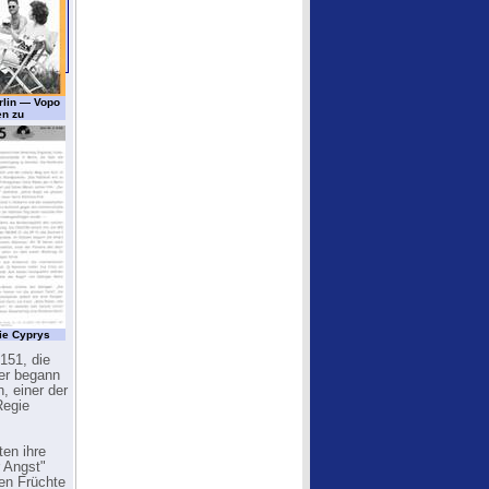
erlin — Vopo
n zu
ie Cyprys
151, die
er begann
, einer der
Regie
ten ihre
r Angst"
en Früchte