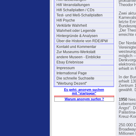
proklamie
Hifi Veranstaltungen
Theodor 
Hifi Schallplatten / CDs
Zwei aktu
Test- und Meß-Schallplatten
Karnevals
Hifi Psyche
letzte Er
Verklärte Wahrheit
Bundesre
„Der Theo
Wahrheit oder Legende
erreichte
Hintergründe & Analysen
Über die Historie von RDE/IPW
Der Norda
Kontakt und Kommentar
Vereinigt
westeurop
Zur Museums-Werkstatt
möglich 
andere Museen - Einblicke
Denkvorgä
Ebay Erlebnisse
elektroni
Impressum
erhielt i
International Page
In der Bu
Die schnelle Suchseite
erhielt 1
"Werbung Dezent"
Zentrum 1
Es geht: anonym suchen
gewählt. 
mit "startpage"
Warum anonym surfen ?
1950
hies
Lebensmit
Angst". D
Palästina
Kreuz-Kon
250.000 D
Broadway.
Millionen 