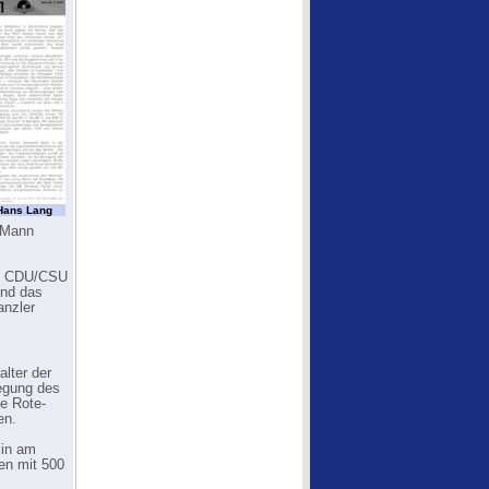
Hans Lang
s Mann
ie CDU/CSU
und das
anzler
alter der
legung des
ue Rote-
en.
lin am
en mit 500