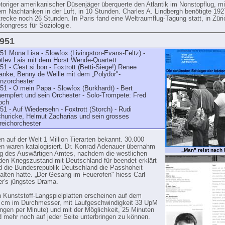
toriger amerikanischer Düsenjäger überquerte den Atlantik im Nonstopflug, mi
em Nachtan­ken in der Luft, in 10 Stunden. Charles A. Lindbergh be­nötigte 1927
trecke noch 26 Stunden. In Paris fand eine Weltraumflug-Tagung statt, in Züri
tkongress für Soziologie.
1951
51 Mona Lisa - Slowfox (Livingston-Evans-Feltz) -
tlev Lais mit dem Horst Wende-Quartett
51 - C'est si bon - Foxtrott (Betti-Siege!) Renee
anke, Benny de Weille mit dem „Polydor"-
nzorchester
51 - O mein Papa - Slowfox (Burkhardt) - Bert
empfert und sein Orchester - Solo-Trompete: Fred
och
51 - Auf Wiedersehn - Foxtrott (Storch) - Rudi
huricke, Helmut Zacharias und sein grosses
reichorchester
n auf der Welt 1 Million Tierarten bekannt. 30.000
n waren katalogisiert. Dr. Konrad Adenauer übernahm
„Man" reist nach I
ng des Auswärtigen Amtes, nachdem die westlichen
 den Kriegszustand mit Deutsch­land für beendet erklärt
d die Bundesrepublik Deutschland die Passhoheit
alten hatte. „Der Gesang im Feuerofen" hiess Carl
r's jüngstes Drama.
n Kunststoff-Langspielplatten erscheinen auf dem
 cm im Durchmesser, mit Laufgeschwindig­keit 33 UpM
gen per Minute) und mit der Möglichkeit, 25 Minuten
 mehr noch auf jeder Seite unterbringen zu können.