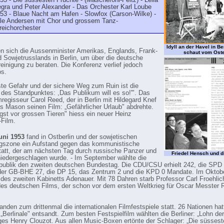
53 - Die süssesten Früchte - (Mascheroni-Feltz) - Leila
gra und Peter Alexander - Das Orchester Karl Loube
53 - Blaue Nacht am Hafen - Slowfox (Carson-Wilke) -
le Andersen mit Chor und grossem Tanz-
reichorchester
Idyll an der Havel in B
en sich die Aussenminister Amerikas, Englands, Frank­
schaut vom Oste
d Sowjetrusslands in Berlin, um über die deutsche
einigung zu beraten. Die Konferenz verlief jedoch
os.
ste Gefahr und der sichere Weg zum Ruin ist die
es Standpunktes: ,Das Publikum will es so!'". Das
mregisseur Carol Reed, der in Berlin mit Hildegard Knef
 Mason seinen Film: „Ge­fährlicher Urlaub" abdrehte.
gst vor grossen Tieren" hiess ein neuer Heinz
Film.
uni 1953
fand in Ostberlin und der sowjetischen
gszone ein Aufstand gegen das kommunistische
att, der am nächsten Tag durch russische Pan­zer und
Friedel Hensch und d
iedergeschlagen wurde. - Im September wählte die
ublik den zweiten deutschen Bundestag. Die CDU/CSU erhielt 242, die SPD 
der GB-BHE 27, die DP 15, das Zentrum 2 und die KPD 0 Mandate. Im Oktob
t des zweiten Kabinetts Adenauer. Mit 78 Dahren starb Professor Carl Froehlich
des deut­schen Films, der schon vor dem ersten Weltkrieg für Oscar Messter 
fanden zum drittenmal die internationalen Filmfestspiele statt. 26 Nationen hat
 „Berlinale" entsandt. Zum besten Festspielfilm wählten die Berliner: „Lohn de
es Henry Clouzot. Aus allen Music-Boxen ertönte der Schlager: „Die süssest