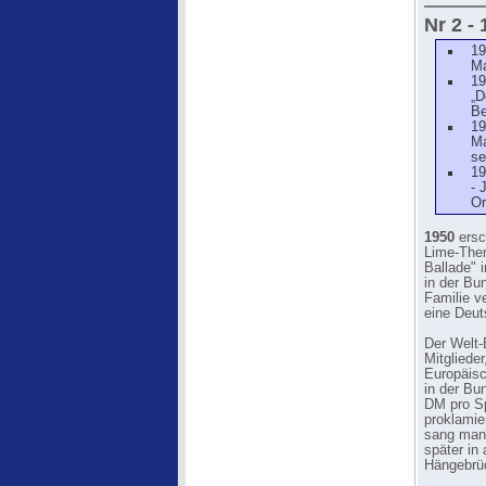
Nr 2 -
19
Ma
19
„D
Be
19
Ma
se
19
- 
Or
1950
ersc
Lime-Them
Ballade" 
in der Bu
Familie v
eine Deut
Der Welt-
Mitgliede
Euro­päis
in der Bu
DM pro Sp
proklamier
sang man 
später in
Hängebrüc