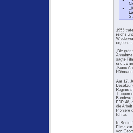
19
Ne
19
La
St
1953
traf
reichs un
Wiederver
ergebnisl
„Die grös
Annahme d
sagte Fil
und James
„Keine An
Rühmann-
Am 17. J
Besatzun
Regime st
Truppen n
Bundesrep
FDP 48, 
die Arbei
Pioniere 
führte.
In Berlin 
Filme zur
von Georg