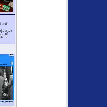
8 und
e
die alten
aß auf
Stereo-
ierung wurde