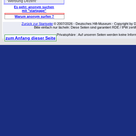
"Werbung Dezent"
Es geht: anonym suchen
mit "startpage"
Warum anonym surfen ?
Zurück zur Startseite
© 2007/2026 - Deutsches Hifi-Museum - Copyright by Dip
Bitte einfach nur lächeln: Diese Seiten sind garantiert RDE / IPW zert
Privatsphäre : Auf unseren Seiten werden keine Infor
zum Anfang dieser Seite