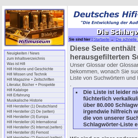
Sie sind hier :
Startseite
→
Die schnelle
Diese Seite enthäl
Neuigkeiten / News
herausgefilterten 
zum Inhaltsverzeichnis
Was ist Hifi
Unser Glossar oder Glossar
Hifi Historie und Geschichte
bekommen, wonach Sie such
Hifi Wissen und Technik
Liste von Suchwörtern und P
Hifi Magazine + Zeitschriften
.
Literatur, Bücher + Prospekte
Hifi Kataloge
Die Liste ist leider 
Hifi Erfahrung
füchterlich verkalkul
Musikalische Historie
über 80.000 Schlagwö
Hifi Hersteller (1) Deutschland
irgendwie hilfreich 
Hifi Hersteller (2) De (selten)
Hifi Hersteller (3) Europa
die von unserer Suc
Hifi Hersteller (4) International
Schlagwörter-Liste e
Hifi Hersteller (5) Internat.(selten)
Hifi Hersteller (6) Fernost
Hifi Hersteller (7) Fernost (selten)