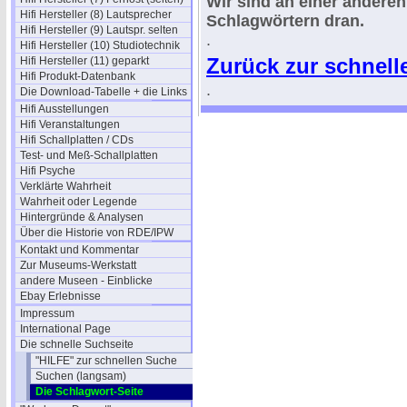
Wir sind an einer andere
Hifi Hersteller (8) Lautsprecher
Schlagwörtern dran.
Hifi Hersteller (9) Lautspr. selten
.
Hifi Hersteller (10) Studiotechnik
Zurück zur schnell
Hifi Hersteller (11) geparkt
Hifi Produkt-Datenbank
.
Die Download-Tabelle + die Links
Hifi Ausstellungen
Hifi Veranstaltungen
Hifi Schallplatten / CDs
Test- und Meß-Schallplatten
Hifi Psyche
Verklärte Wahrheit
Wahrheit oder Legende
Hintergründe & Analysen
Über die Historie von RDE/IPW
Kontakt und Kommentar
Zur Museums-Werkstatt
andere Museen - Einblicke
Ebay Erlebnisse
Impressum
International Page
Die schnelle Suchseite
"HILFE" zur schnellen Suche
Suchen (langsam)
Die Schlagwort-Seite