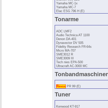
Yamaha MC-1x
Yamaha MC-7
Elac ESG 796 H (E)
Tonarme
ADC LMF2
Audio Technica AT 1100
Denon DA-401
Dynavector DV 505
Fidelity Research FR-64s
Micro MA-707
SME3012 R
SME3009 III
Tech nies EPA-500
Ultracraft AC-3000 MC
Tonbandmaschine
Revox
PR 99 (E)
Tuner
Kenwood KT-917