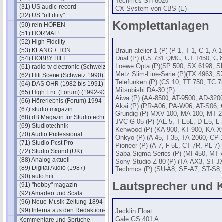
Techmcs SH-8020
(31) US audio-record
CX-System von CBS (E)
(32) US "off duty"
Komplettanlagen
(50) rein HÖREN
(51) HÖRMAL!
(52) High Fidelity
(53) KLANG + TON
Braun atelier 1 (P) (P 1, T 1, C 1, A 1
(54) HOBBY HIFI
Dual (P) (CS 731 QMC, CT 1450, C 
Loewe Opta (P)(SP 500, SX 6198, S
(61) radio tv electronic (Schweiz)
Metz Slim-Line-Serie (P)(TX 4963, 
(62) Hifi Scene (Schweiz 1990)
Telefunken (P) (CS 10, TT 750, TC 7
(64) DAS OHR (1982 bis 1991)
Mitsubishi DA-30 (P)
(65) High End (Forum) (1992-93)
Aiwa (P) (AA-8500, AT-9500, AD-320
(66) Hörerlebnis (Forum) 1994
Akai (P) (PR-A06, PA-W06, AT-S06,
(67) studio magazin
Grundig (P) MXV 100, MA 100, MT 2
(68) dB Magazin für Studiotechnik
JVC G 05 (P) (AE-5, T-E5L, D-E5, L-
(69) Studiotechnik
Kenwood (P) (KA-900, KT-900, KA-X
(70) Audio Professional
Onkyo (P) (A 45, T-35, TA-2060, CP
(71) Studio Post Pro
Pioneer (P) (A-7, F-5L, CT-7R, PL-7)
(72) Studio Sound (UK)
Saba Sigma Series (P) (MI 450, MT
(88) Analog aktuell
Sony Studio Z 80 (P) (TA-AX3, ST-
(89) Digital Audio (1987)
Techmcs (P) (SU-A8, SE-A7, ST-S8
(90) auto hifi
Lautsprecher und 
(91) "hobby" magazin
(92) Amadeo und Scala
(96) Neue-Musik-Zeitung-1894
(99) Interna aus den Redaktionen
Jecklin Float
Gale GS 401 A
Kommentare und Sprüche