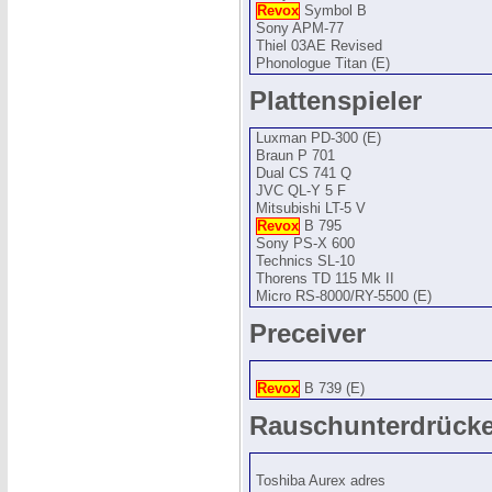
Revox
Symbol B
Sony APM-77
Thiel 03AE Revised
Phonologue Titan (E)
Plattenspieler
Luxman PD-300 (E)
Braun P 701
Dual CS 741 Q
JVC QL-Y 5 F
Mitsubishi LT-5 V
Revox
B 795
Sony PS-X 600
Technics SL-10
Thorens TD 115 Mk II
Micro RS-8000/RY-5500 (E)
Preceiver
Revox
B 739 (E)
Rauschunterdrücke
Toshiba Aurex adres