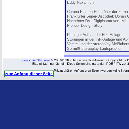
Eddy Nakamichi
Corona-Plasma-Hochtöner der Firma
Frankfurter Super-Discothek Dorian 
Hochtöner DVL Digiplasma von IML
Pioneer Design-Story
Richtiger Aufbau der HiFi-Anlage
Störungen in der HiFi-Anlage und Abh
Vorstellung der srereop/ay-Meßlabor
So mißt stereoplay Lautsprecher
Zurück zur Startseite
© 2007/2026 - Deutsches Hifi-Museum - Copyright by Dip
Bitte einfach nur lächeln: Diese Seiten sind garantiert RDE / IPW zert
Privatsphäre : Auf unseren Seiten werden keine Infor
zum Anfang dieser Seite