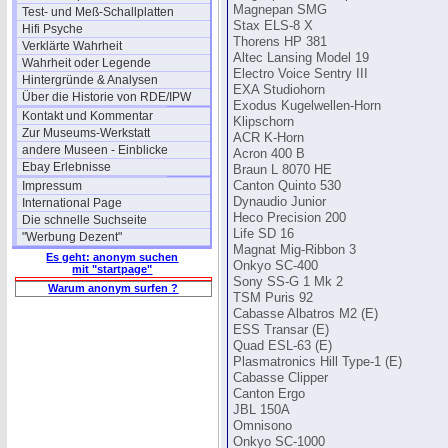
Magnepan SMG
Test- und Meß-Schallplatten
Stax ELS-8 X
Hifi Psyche
Thorens HP 381
Verklärte Wahrheit
Altec Lansing Model 19
Wahrheit oder Legende
Electro Voice Sentry III
Hintergründe & Analysen
EXA Studiohorn
Über die Historie von RDE/IPW
Exodus Kugelwellen-Horn
Kontakt und Kommentar
Klipschorn
Zur Museums-Werkstatt
ACR K-Horn
andere Museen - Einblicke
Acron 400 B
Ebay Erlebnisse
Braun L 8070 HE
Impressum
Canton Quinto 530
Dynaudio Junior
International Page
Heco Precision 200
Die schnelle Suchseite
Life SD 16
"Werbung Dezent"
Magnat Mig-Ribbon 3
Es geht: anonym suchen
Onkyo SC-400
mit "startpage"
Sony SS-G 1 Mk 2
Warum anonym surfen ?
TSM Puris 92
Cabasse Albatros M2 (E)
ESS Transar (E)
Quad ESL-63 (E)
Plasmatronics Hill Type-1 (E)
Cabasse Clipper
Canton Ergo
JBL 150A
Omnisono
Onkyo SC-1000