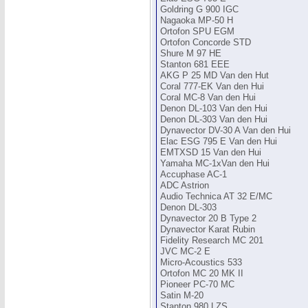
Goldring G 900 IGC
Nagaoka MP-50 H
Ortofon SPU EGM
Ortofon Concorde STD
Shure M 97 HE
Stanton 681 EEE
AKG P 25 MD Van den Hut
Coral 777-EK Van den Hui
Coral MC-8 Van den Hui
Denon DL-103 Van den Hui
Denon DL-303 Van den Hui
Dynavector DV-30 A Van den Hui
Elac ESG 795 E Van den Hui
EMTXSD 15 Van den Hui
Yamaha MC-1xVan den Hui
Accuphase AC-1
ADC Astrion
Audio Technica AT 32 E/MC
Denon DL-303
Dynavector 20 B Type 2
Dynavector Karat Rubin
Fidelity Research MC 201
JVC MC-2 E
Micro-Acoustics 533
Ortofon MC 20 MK II
Pioneer PC-70 MC
Satin M-20
Stanton 980 LZS