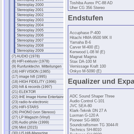
Toshiba Aurex PC-88 AD
Stereoplay 2000
Uher CG 356 Stereo
Stereoplay 2001
Stereoplay 2002
Endstufen
Stereoplay 2003
Stereoplay 2004
Stereoplay 2005
Accuphase P-400
Stereoplay 2006
Hitachi HMA-9500 MK II
Stereoplay 2007
Yamaha B-6
Stereoplay 2008
Carver M-400 (E)
Stereoplay 2009
Kenwood L-08 M (E)
(7) AUDIO (1978)
Magnat Magma
(8) HIFI exklusiv (1978)
Stax DA-100 M
(9) Runfunktechn. Mitteilungen
Vernissage Kraft 100
Onkyo M-5090 (E)
(16) HIFI VISION (1985)
(17) image hifi (1995)
Equalizer und Exp
(18) HIGH FIDELITY (1996)
(20) hifi & records (1997)
(21) ELEKTOR
ADC Sound Shaper Three
(22) IHE Image Home Entertainment
Audio Control C-101
(23) radio-tv-electronic
JVC SEA-80
(25) HIFI-STARS
Klark-Teknik DN 27 A
(26) PHONO (von Stereoo)
Luxman G-120 A
(27) LP Magazin (Vinyl)
Pioneer SG-9800
(28) Audio phile (1999)
Soundcraftsmen TG 3044-R
(29) Mint (2015)
Technics SH-8010
(30) US Hifi-Magazine