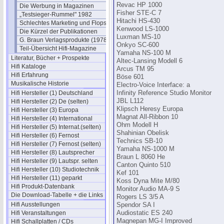
Revac HP 1000
Die Werbung in Magazinen
Fisher STE-C 7
„Testsieger-Rummel" 1982
Hitachi HS-430
Schlechtes Marketing und Flops
Kenwood LS-1000
Die Kürzel der Publikationen
Luxman MS-10
G. Braun Verlagsprodukte (1978)
Onkyo SC-600
Teil-Übersicht Hifi-Magazine
Yamaha NS-100 M
Literatur, Bücher + Prospekte
Altec-Lansing Modell 6
Hifi Kataloge
Arcus TM 95
Hifi Erfahrung
Böse 601
Musikalische Historie
Electro-Voice Interface: a
Hifi Hersteller (1) Deutschland
Infinity Reference Studio Monitor
JBL L112
Hifi Hersteller (2) De (selten)
Klipsch Heresy Europa
Hifi Hersteller (3) Europa
Magnat All-Ribbon 10
Hifi Hersteller (4) International
Ohm Modell H
Hifi Hersteller (5) Internat.(selten)
Shahinian Obelisk
Hifi Hersteller (6) Fernost
Technics SB-10
Hifi Hersteller (7) Fernost (selten)
Yamaha NS-1000 M
Hifi Hersteller (8) Lautsprecher
Braun L 8060 He
Hifi Hersteller (9) Lautspr. selten
Canton Quinto 510
Hifi Hersteller (10) Studiotechnik
Kef 101
Hifi Hersteller (11) geparkt
Koss Dyna Mite M/80
Hifi Produkt-Datenbank
Monitor Audio MA-9 S
Die Download-Tabelle + die Links
Rogers LS 3/5 A
Hifi Ausstellungen
Spendor SA I
Hifi Veranstaltungen
Audiostatic ES 240
Magnepan MG-I Improved
Hifi Schallplatten / CDs