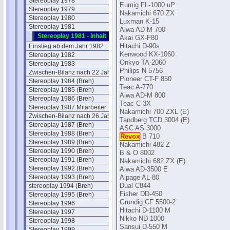
Stereoplay 1978
Eumig FL-1000 uP
Stereoplay 1979
Nakamichi 670 ZX
Stereoplay 1980
Luxman K-15
Stereoplay 1981
Aiwa AD-M 700
Stereoplay 1981 - Inhalt
Akai GX-F80
Einstieg ab dem Jahr 1982
Hitachi D-90s
Kenwood KX-1060
Stereoplay 1982
Onkyo TA-2060
Stereoplay 1983
Philips N 5756
Zwischen-Bilanz nach 22 Jahren
Pioneer CT-F 850
Stereoplay 1984 (Breh)
Teac A-770
Stereoplay 1985 (Breh)
Aiwa AD-M 800
Stereoplay 1986 (Breh)
Teac C-3X
Stereoplay 1987 Mitarbeiter
Nakamichi 700 ZXL (E)
Zwischen-Bilanz nach 26 Jahren
Tandberg TCD 3004 (E)
Stereoplay 1987 (Breh)
ASC AS 3000
Stereoplay 1988 (Breh)
Revox
B 710
Stereoplay 1989 (Breh)
Nakamichi 482 Z
Stereoplay 1990 (Breh)
B & O 8002
Stereoplay 1991 (Breh)
Nakamichi 682 ZX (E)
Stereoplay 1992 (Breh)
Aiwa AD-3500 E
Stereoplay 1993 (Breh)
Alpage AL-80
stereoplay 1994 (Breh)
Dual C844
Fisher DD-450
Stereoplay 1995 (Breh)
Grundig CF 5500-2
Stereoplay 1996
Hitachi D-1100 M
Stereoplay 1997
Nikko ND-1000
Stereoplay 1998
Sansui D-550 M
Stereoplay 1999