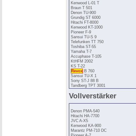
Kenwood L-01 T
Braun T 501
Denon TU-900
Grundig ST 6000
Hitachi FT-8000
Kenwood KT-1000
Pioneer F-9
Sansui TU-S 9
Telefunken TT 750
Toshiba ST-55
Yamaha T-7
Accuphase T-105
KtHFM 2002
KS T-22
Revox
B 760
Sansui TU-X 1
Sony ST-J 88 B
Tandberg TPT 3001
Vollverstärker
Denon PMA-540
Hitachi HA-7700
JVC A-X5
Kenwood KA-900
Marantz PM-710 DC
Pioneer A-7