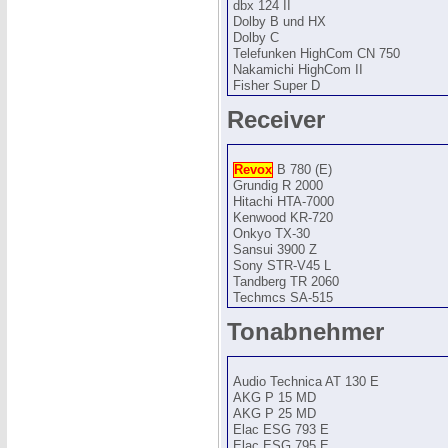
dbx 124 II
Dolby B und HX
Dolby C
Telefunken HighCom CN 750
Nakamichi HighCom II
Fisher Super D
Receiver
Revox
B 780 (E)
Grundig R 2000
Hitachi HTA-7000
Kenwood KR-720
Onkyo TX-30
Sansui 3900 Z
Sony STR-V45 L
Tandberg TR 2060
Techmcs SA-515
Tonabnehmer
Audio Technica AT 130 E
AKG P 15 MD
AKG P 25 MD
Elac ESG 793 E
Elac ESG 795 E