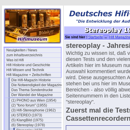
Sie sind hier :
Startseite
→
Hifi Magazine
Stereoplay 1981 - Inhalt
stereoplay - Jahres
Neuigkeiten / News
Wichtig zu wissen ist, daß 
zum Inhaltsverzeichnis
diesen Tests und den viele
Was ist Hifi
Artikeln hier im Museum nu
Hifi Historie und Geschichte
Hifi Wissen und Technik
Auswahl kommentiert wurd
Hifi Magazine + Zeitschriften
wird. Diese ausgesuchten Ar
Die Hifi-Magazin Historie
stehen bei uns hier im Mus
Die Notwendigkeit der Magazine
Bereichen - also völlig abw
Das Thema Sonderdrucke
Der Wandel der Magazine
Seitennummern in den List
(1) PHONO aus Wien (1954)
"stereoplay".
(2) "fono forum" (1955)
Zuerst mal die Test
(3) Hifi-Stereophonie (1962)
(4) STEREO (1973)
Cassettenrecorder
(5) KlangBild (1975)
(6) Stereoplay (1978)