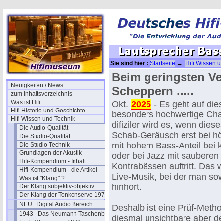
Sie sind hier :
Startseite
→
Hifi Wissen 
Chassis
→ Lautsprecher Bass-Chassis pr
Beim geringsten Ve
Neuigkeiten / News
Scheppern .....
zum Inhaltsverzeichnis
Was ist Hifi
Okt.
2025
- Es geht auf die
Hifi Historie und Geschichte
besonders hochwertige Cha
Hifi Wissen und Technik
difiziler wird es, wenn dies
Die Audio-Qualität
Schab-Geräusch erst bei h
Die Studio-Qualität
mit hohem Bass-Anteil bei 
Die Studio Technik
Grundlagen der Akustik
oder bei Jazz mit sauberen
Hifi-Kompendium - Inhalt
Kontrabässen auftritt. Das 
Hifi-Kompendium - die Artikel
Live-Musik, bei der man so
Was ist "Klang" ?
hinhört.
Der Klang subjektiv-objektiv
Der Klang der Tonkonserve 1979
NEU : Digital Audio Bereich
Deshalb ist eine Prüf-Meth
1943 - Das Neumann Taschenbuch
diesmal unsichtbare aber d