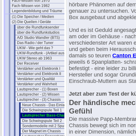
Fach-Wissen von 1970
hörbare Phänomen auf dem
Fach-Wissen von 1982
genauer zu untersuchen. Vo
Legendenbildung und Träume
Box ausgebaut und abgekl
(1) Die Speicher / Medien
(2) Die Quellen / Geräte
über die Rundfunksender
Und es ist Geduld angesagt
über die Rundfunkstudios
am oder im Gehäuse - nach 
A/D Studio Wandler (BTS)
verschiedenster Art waren 
Das Radio / der Tuner
UKW - Wie geht das ?
und geben beim Herausschr
UKW-Rundfunk - (Artikel aus 1950)
damals so teuren
Canton E
UKW Stereo ab 1963
jeweils 6 Spanplatten- schr
Der Receiver
befestigt - eine leider zu b
Verstärker und Elektronik I
Verstärker und Elektronik II
Hersteller und sogar Grundi
Verstärker und Qualität
Einschraub-Muttern aus Sta
Verstärker und Wahrheit
Lautsprecher - (1) Boxen
Jetzt aber zum Test der 
Lautsprecher - (2) Wissen
Lautsprecher - (3) Chassis
Der händische mech
Neue Chassis - Das Einlaufen
Gefühl
Die Schwingspule Teil 1
Lautsprecher Bass-Chassis prüfen
Die massive Papp-Membran
Die Schwingspule Teil 2
Chassis bewegt sich im nor
Sondermodelle mit 2 Spulen
in einer Dimension, nämlich
Der Magnet im Chassis