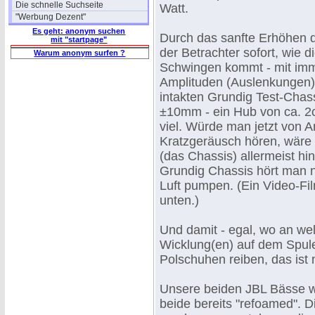
Die schnelle Suchseite
Watt.
"Werbung Dezent"
Es geht: anonym suchen
Durch das sanfte Erhöhen d
mit "startpage"
der Betrachter sofort, wie 
Warum anonym surfen ?
Schwingen kommt - mit im
Amplituden (Auslenkungen)
intakten Grundig Test-Chas
±10mm - ein Hub von ca. 2c
viel. Würde man jetzt von A
Kratzgeräusch hören, wäre
(das Chassis) allermeist hi
Grundig Chassis hört man n
Luft pumpen. (Ein Video-Fi
unten.)
Und damit - egal, wo an wel
Wicklung(en) auf dem Spu
Polschuhen reiben, das ist 
Unsere beiden JBL Bässe wu
beide bereits "refoamed".