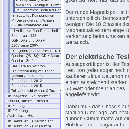
gedrückt, hört man das sofo
Die digitalen Quellen
Waschen - Reinigen - Putzen
Teil-Übersicht Quellen & Geräte
Der runde Magnetspalt ist i
(3) Bauteile / Komponenten
unterschiedlich "bemessen".
(4) Die Lexika samt Wissen
weniger. Die 18 Chassis d
(5) Die Download-Seite
Magnetspalt extrem enge To
14 Artikel zur Rundfunktechnik
Verkantung beim Drücken 
Stereo vor 1958
DSR, DAB und DAB+
Geräusch.
220V versa 230V
.
Die Quadrophonie 1969 / 1979
Der elektrische Tes
Quadro - QS - SQ - CD-4 Doku
Quadro - Geräte
Aussagekräftiger ist der Te
Das Karajan Syndrom
Test-Ton (oder sogar noch n
Die Archivierung von Tönen
sauberer Sinus-Dauerton nat
Vorwort zum Streamen
Bedienbarkeit 2012
einem ausreichend starken 
Bedienbarkeit 2015
50 Watt oder mehr an das 
Teil-Übersicht Wissen & Technik
angeliefert wird.
Hifi Magazine + Zeitschriften
Literatur, Bücher + Prospekte
Dabei muß das Chassis auf
Hifi Kataloge
Hifi Erfahrung
stabilen Unterlage, am best
Musikalische Historie
dünnen Gummimatte auf ei
Hifi Hersteller (1) Deutschland
Holztisch oder sogar auf 
Hifi Hersteller (2) De (selten)