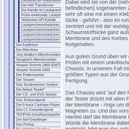
Lautsprecher Reparaturen
Dabei wird sie von der (n
Der Heil Transformer
befindlichen) sogenannten Z
Die Kalotte im Lautsprecherbau
sehr oft eine mit einem Kleb
Frühe elektrostat. Lautsprecher
Sicke - geführt - also im r
Telefunken MT-Kalotte
Lautsprecherschwächen 1
zentriert und mit der wulst
Lautsprecherschwächen 2
Schaumstoffsicke ganz au
Lautsprecherschwächen 3
Membrane und des Korbes i
Lautsprecherschwächen 4
festgehalten.
Die Kopfhörer
Die Mikrofone
Jörg Wuttke's Mikrofonseiten
Aus gutem Grund üben wir 
Sengpiel's Mikrofonseiten
Prüfen mit einem unkritisch
Abspiel-Technik 1969 (EMT)
Chassis, in unserem Fall mi
Abspiel-Technik 1986
größten Typen aus der Gru
Der Plattenspieler
Der Tonarm
Fertigung.
Das Tonabnehmer-System
Die Abtast-"Nadel"
Das Chassis wird "auf den 
Der CD- und DVD-Spieler
der Tester drückt mit allen 
Das Tonbandgerät
der Membrane - ríngs um d
Der 8-track Cartridge Player
Das CC Kassettengerät
Magneten zu. Und das vorsi
TEFIFON-Schallbandspieler (1950)
Hierbei darf die Membrane 
Der Ball-Empfänger
Würde die Membrane dabei a
Das Pickup