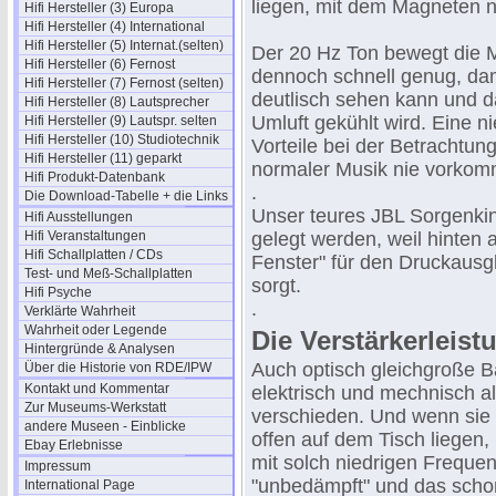
liegen, mit dem Magneten n
Hifi Hersteller (3) Europa
Hifi Hersteller (4) International
Hifi Hersteller (5) Internat.(selten)
Der 20 Hz Ton bewegt die
Hifi Hersteller (6) Fernost
dennoch schnell genug, da
Hifi Hersteller (7) Fernost (selten)
deutlisch sehen kann und 
Hifi Hersteller (8) Lautsprecher
Umluft gekühlt wird. Eine n
Hifi Hersteller (9) Lautspr. selten
Hifi Hersteller (10) Studiotechnik
Vorteile bei der Betrachtu
Hifi Hersteller (11) geparkt
normaler Musik nie vorkom
Hifi Produkt-Datenbank
.
Die Download-Tabelle + die Links
Unser teures JBL Sorgenkin
Hifi Ausstellungen
Hifi Veranstaltungen
gelegt werden, weil hinten 
Hifi Schallplatten / CDs
Fenster" für den Druckaus
Test- und Meß-Schallplatten
sorgt.
Hifi Psyche
.
Verklärte Wahrheit
Wahrheit oder Legende
Die Verstärkerleis
Hintergründe & Analysen
Auch optisch gleichgroße B
Über die Historie von RDE/IPW
Kontakt und Kommentar
elektrisch und mechnisch al
Zur Museums-Werkstatt
verschieden. Und wenn sie
andere Museen - Einblicke
offen auf dem Tisch liegen,
Ebay Erlebnisse
mit solch niedrigen Frequ
Impressum
"unbedämpft" und das scho
International Page