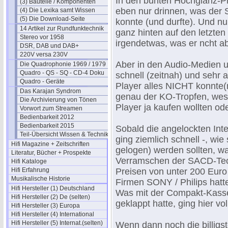
In den bunten Hochglanz-P
(3) Bauteile / Komponenten
eben nur drinnen, was der
(4) Die Lexika samt Wissen
(5) Die Download-Seite
konnte (und durfte). Und nu
14 Artikel zur Rundfunktechnik
ganz hinten auf den letzten
Stereo vor 1958
irgendetwas, was er ncht a
DSR, DAB und DAB+
220V versa 230V
Aber in den Audio-Medien un
Die Quadrophonie 1969 / 1979
Quadro - QS - SQ - CD-4 Doku
schnell (zeitnah) und sehr a
Quadro - Geräte
Player alles NICHT konnte(
Das Karajan Syndrom
genau der KO-Tropfen, wesh
Die Archivierung von Tönen
Player ja kaufen wollten ode
Vorwort zum Streamen
Bedienbarkeit 2012
Bedienbarkeit 2015
Sobald die angelockten Int
Teil-Übersicht Wissen & Technik
ging ziemlich schnell -, wie
Hifi Magazine + Zeitschriften
gelogen) werden sollten, w
Literatur, Bücher + Prospekte
Verramschen der SACD-Tech
Hifi Kataloge
Hifi Erfahrung
Preisen von unter 200 Euro 
Musikalische Historie
Firmen SONY / Philips hatte
Hifi Hersteller (1) Deutschland
Was mit der Compakt-Kasse
Hifi Hersteller (2) De (selten)
geklappt hatte, ging hier vo
Hifi Hersteller (3) Europa
Hifi Hersteller (4) International
Hifi Hersteller (5) Internat.(selten)
Wenn dann noch die billigs