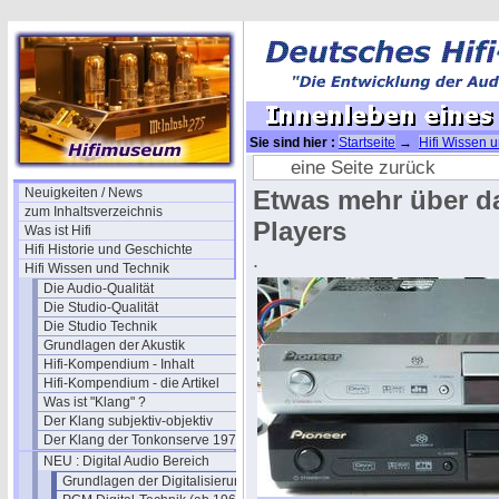
Sie sind hier :
Startseite
→
Hifi Wissen 
ein grosser Flop?
→ Innenleben eines SAC
eine Seite zurück
Neuigkeiten / News
Etwas mehr über d
zum Inhaltsverzeichnis
Players
Was ist Hifi
Hifi Historie und Geschichte
.
Hifi Wissen und Technik
Die Audio-Qualität
Die Studio-Qualität
Die Studio Technik
Grundlagen der Akustik
Hifi-Kompendium - Inhalt
Hifi-Kompendium - die Artikel
Was ist "Klang" ?
Der Klang subjektiv-objektiv
Der Klang der Tonkonserve 1979
NEU : Digital Audio Bereich
Grundlagen der Digitalisierung