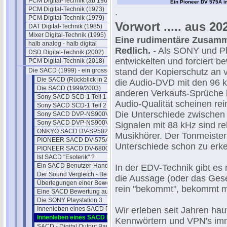
PCM Digital-Technik (ab 1967)
Ein Pioneer DV 575A im 
PCM Digital-Technik (1973)
.
PCM Digital-Technik (1979)
Vorwort ..... aus 2025
DAT Digital-Technik (1985)
Mixer Digital-Technik (1995)
Eine rudimentäre Zusa
halb analog - halb digital
Redlich.
- Als SONY und Ph
DSD Digital-Technik (2002)
entwickelten und forciert b
PCM Digital-Technik (2018)
Die SACD (1999) - ein grosser Flop?
stand der Kopierschutz an 
Die SACD (Rückblick in 2022)
die Audio-DVD mit den 96 k
Die SACD (1999/2003)
anderen Verkaufs-Sprüche 
Sony SACD SCD-1 Teil 1
Audio-Qualität scheinen re
Sony SACD SCD-1 Teil 2
Die Unterschiede zwischen
Sony SACD DVP-NS900V
Sony SACD DVP-NS900V - 2
Signalen mit 88 kHz sind rel
ONKYO SACD DV-SP502E
Musikhörer. Der Tonmeister
PIONEER SACD DV-575A
Unterschiede schon zu erk
PIONEER SACD DV-6800
Ist SACD "Esoterik" ?
Ein SACD Benutzer-Handbuch 2004
In der EDV-Technik gibt es 
Der Sound Vergleich - Beispiele
die Aussage (oder das Gese
Überlegungen einer Beweisführung
rein "bekommt", bekommt m
Eine SACD Bewertung aus 2002
Die SONY Playstation 3
Innenleben eines SACD Players I
Wir erleben seit Jahren ha
Innenleben eines SACD Players II
Kennwörtern und VPN's imm
SACD - Digital Output Bausatz I