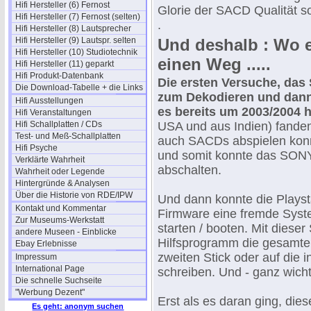
Hifi Hersteller (6) Fernost
Glorie der SACD Qualität 
Hifi Hersteller (7) Fernost (selten)
.
Hifi Hersteller (8) Lautsprecher
Hifi Hersteller (9) Lautspr. selten
Und deshalb : Wo ei
Hifi Hersteller (10) Studiotechnik
einen Weg .....
Hifi Hersteller (11) geparkt
Hifi Produkt-Datenbank
Die ersten Versuche, das
Die Download-Tabelle + die Links
zum Dekodieren und dann
Hifi Ausstellungen
es bereits um 2003/2004 
Hifi Veranstaltungen
Hifi Schallplatten / CDs
USA und aus Indien) fande
Test- und Meß-Schallplatten
auch SACDs abspielen konnte
Hifi Psyche
und somit konnte das SONY
Verklärte Wahrheit
abschalten.
Wahrheit oder Legende
Hintergründe & Analysen
Über die Historie von RDE/IPW
Und dann konnte die Playst
Kontakt und Kommentar
Firmware eine fremde Syste
Zur Museums-Werkstatt
starten / booten. Mit diese
andere Museen - Einblicke
Hilfsprogramm die gesamte 
Ebay Erlebnisse
zweiten Stick oder auf die i
Impressum
International Page
schreiben. Und - ganz wicht
Die schnelle Suchseite
"Werbung Dezent"
Erst als es daran ging, dies
Es geht: anonym suchen