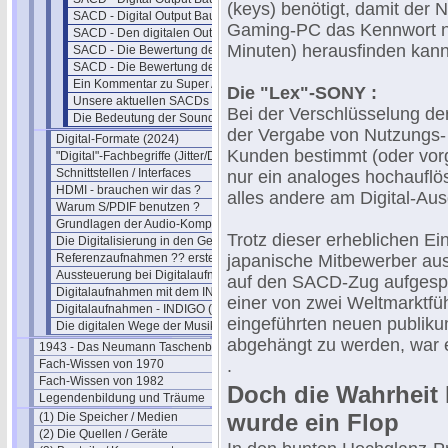
(keys) benötigt, damit der
SACD - Digital Output Bausatz II
Gaming-PC das Kennwort ni
SACD - Den digitalen Output nutzen
Minuten) herausfinden kann
SACD - Die Bewertung der Qualität
SACD - Die Bewertung der Booklets
Ein Kommentar zu Super Audio CD
Die "Lex"-SONY :
Unsere aktuellen SACDs 2025
Bei der Verschlüsselung d
Die Bedeutung der Soundkarte
der Vergabe von Nutzungs-
Digital-Formate (2024)
Kunden bestimmt (oder vor
"Digital"-Fachbegriffe (Jitter/Dither)
Schnittstellen / Interfaces
nur ein analoges hochauflö
HDMI - brauchen wir das ?
alles andere am Digital-Aus
Warum S/PDIF benutzen ?
Grundlagen der Audio-Kompression
Trotz dieser erheblichen E
Die Digitalisierung in den Geräten
Referenzaufnahmen ?? erstellen
japanische Mitbewerber aus
Aussteuerung bei Digitalaufnahmen
auf den SACD-Zug aufgespru
Digitalaufnahmen mit dem INDIGO
einer von zwei Weltmarktf
Digitalaufnahmen - INDIGO (2)
eingeführten neuen publik
Die digitalen Wege der Musik
abgehängt zu werden, war e
1943 - Das Neumann Taschenbuch
.
Fach-Wissen von 1970
Fach-Wissen von 1982
Doch die Wahrheit
Legendenbildung und Träume
wurde ein Flop
(1) Die Speicher / Medien
(2) Die Quellen / Geräte