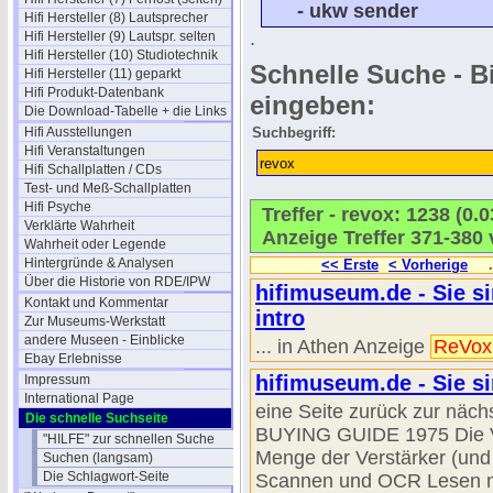
- ukw sender
Hifi Hersteller (8) Lautsprecher
.
Hifi Hersteller (9) Lautspr. selten
Hifi Hersteller (10) Studiotechnik
Schnelle Suche - Bi
Hifi Hersteller (11) geparkt
Hifi Produkt-Datenbank
eingeben:
Die Download-Tabelle + die Links
Hifi Ausstellungen
Suchbegriff:
Hifi Veranstaltungen
Hifi Schallplatten / CDs
Test- und Meß-Schallplatten
Hifi Psyche
Treffer - revox: 1238 (0
Verklärte Wahrheit
Anzeige Treffer 371-380 
Wahrheit oder Legende
Hintergründe & Analysen
<< Erste
< Vorherige
.
Über die Historie von RDE/IPW
hifimuseum.de - Sie si
Kontakt und Kommentar
intro
Zur Museums-Werkstatt
andere Museen - Einblicke
... in Athen Anzeige
ReVox
Ebay Erlebnisse
hifimuseum.de - Sie si
Impressum
International Page
eine Seite zurück zur n
Die schnelle Suchseite
BUYING GUIDE 1975 Die Ve
"HILFE" zur schnellen Suche
Menge der Verstärker (und
Suchen (langsam)
Die Schlagwort-Seite
Scannen und OCR Lesen nic