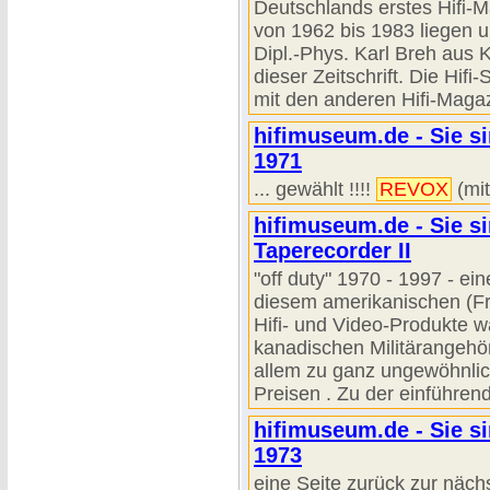
Deutschlands erstes Hifi-M
von 1962 bis 1983 liegen u
Dipl.-Phys. Karl Breh aus 
dieser Zeitschrift. Die Hifi
mit den anderen Hifi-Magazi
hifimuseum.de - Sie si
1971
... gewählt !!!!
REVOX
(mit
hifimuseum.de - Sie si
Taperecorder II
"off duty" 1970 - 1997 - ein
diesem amerikanischen (Fr
Hifi- und Video-Produkte 
kanadischen Militärangehör
allem zu ganz ungewöhnlich
Preisen . Zu der einführend
hifimuseum.de - Sie si
1973
eine Seite zurück zur näch