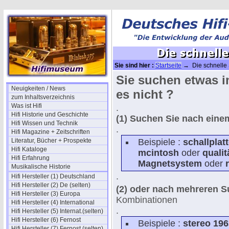
Sie sind hier :
Startseite
→ Die schnelle 
Sie suchen etwas i
Neuigkeiten / News
es nicht ?
zum Inhaltsverzeichnis
Was ist Hifi
.
Hifi Historie und Geschichte
(1) Suchen Sie nach ein
Hifi Wissen und Technik
.
Hifi Magazine + Zeitschriften
Literatur, Bücher + Prospekte
Beispiele :
schallplat
Hifi Kataloge
mcintosh
oder
qualit
Hifi Erfahrung
Magnetsystem
oder
Musikalische Historie
.
Hifi Hersteller (1) Deutschland
Hifi Hersteller (2) De (selten)
(2) oder nach mehreren 
Hifi Hersteller (3) Europa
Kombinationen
Hifi Hersteller (4) International
.
Hifi Hersteller (5) Internat.(selten)
Hifi Hersteller (6) Fernost
Beispiele :
stereo 196
Hifi Hersteller (7) Fernost (selten)