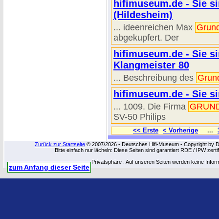
hifimuseum.de - Sie s
(Hildesheim)
... ideenreichen Max
Grund
abgekupfert. Der
hifimuseum.de - Sie s
Klangmeister 80
... Beschreibung des
Grun
hifimuseum.de - Sie si
... 1009. Die Firma
GRUN
SV-50 Philips
<< Erste
< Vorherige
...
Zurück zur Startseite
© 2007/2026 - Deutsches Hifi-Museum - Copyright by Dip
Bitte einfach nur lächeln: Diese Seiten sind garantiert RDE / IPW zert
Privatsphäre : Auf unseren Seiten werden keine Infor
zum Anfang dieser Seite