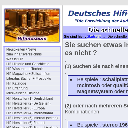
Sie sind hier :
Startseite
→ Die schnelle 
Sie suchen etwas i
Neuigkeiten / News
es nicht ?
zum Inhaltsverzeichnis
Was ist Hifi
.
Hifi Historie und Geschichte
(1) Suchen Sie nach ein
Hifi Wissen und Technik
.
Hifi Magazine + Zeitschriften
Literatur, Bücher + Prospekte
Beispiele :
schallplat
Hifi Kataloge
mcintosh
oder
qualit
Hifi Erfahrung
Magnetsystem
oder
Musikalische Historie
.
Hifi Hersteller (1) Deutschland
Hifi Hersteller (2) De (selten)
(2) oder nach mehreren 
Hifi Hersteller (3) Europa
Kombinationen
Hifi Hersteller (4) International
.
Hifi Hersteller (5) Internat.(selten)
Hifi Hersteller (6) Fernost
Beispiele :
stereo 196
Hifi Hersteller (7) Fernost (selten)