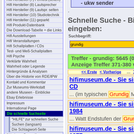
- ukw sender
Hifi Hersteller (8) Lautsprecher
.
Hifi Hersteller (9) Lautspr. selten
Hifi Hersteller (10) Studiotechnik
Schnelle Suche - Bi
Hifi Hersteller (11) geparkt
Hifi Produkt-Datenbank
eingeben:
Die Download-Tabelle + die Links
Hifi Ausstellungen
Suchbegriff:
Hifi Veranstaltungen
Hifi Schallplatten / CDs
Test- und Meß-Schallplatten
Hifi Psyche
Treffer - grundig: 5645 
Verklärte Wahrheit
Anzeige Treffer 371-380 
Wahrheit oder Legende
Hintergründe & Analysen
<< Erste
< Vorherige
...
Über die Historie von RDE/IPW
hifimuseum.de - Sie si
Kontakt und Kommentar
CD
Zur Museums-Werkstatt
andere Museen - Einblicke
... (im typischen
Grundig
M
Ebay Erlebnisse
hifimuseum.de - Sie s
Impressum
International Page
1984
Die schnelle Suchseite
... Watt Endstufen der
Gru
"HILFE" zur schnellen Suche
Suchen (langsam)
hifimuseum.de - Sie s
Die Schlagwort-Seite