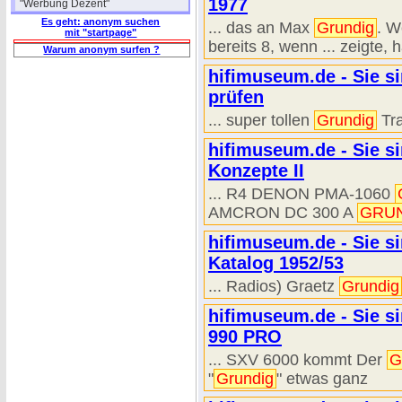
1977
"Werbung Dezent"
Es geht: anonym suchen
... das an Max
Grundig
. W
mit "startpage"
bereits 8, wenn ... zeigte,
Warum anonym surfen ?
hifimuseum.de - Sie s
prüfen
... super tollen
Grundig
Tr
hifimuseum.de - Sie si
Konzepte II
... R4 DENON PMA-1060
AMCRON DC 300 A
GRU
hifimuseum.de - Sie s
Katalog 1952/53
... Radios) Graetz
Grundig
hifimuseum.de - Sie si
990 PRO
... SXV 6000 kommt Der
G
"
Grundig
" etwas ganz