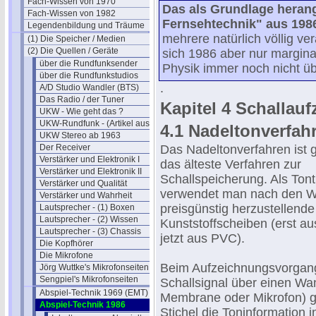
Fach-Wissen von 1970
Das als Grundlage hera
Fach-Wissen von 1982
Fernsehtechnik" aus 1986
Legendenbildung und Träume
mehrere natürlich völlig ver
(1) Die Speicher / Medien
(2) Die Quellen / Geräte
sich 1986 aber nur marginal
über die Rundfunksender
Physik immer noch nicht übe
über die Rundfunkstudios
.
A/D Studio Wandler (BTS)
Das Radio / der Tuner
Kapitel 4 Schallau
UKW - Wie geht das ?
UKW-Rundfunk - (Artikel aus 1950)
4.1 Nadeltonverfah
UKW Stereo ab 1963
Der Receiver
Das Nadeltonverfahren ist g
Verstärker und Elektronik I
das älteste Verfahren zur
Verstärker und Elektronik II
Schallspeicherung. Als Ton
Verstärker und Qualität
verwendet man nach den Wa
Verstärker und Wahrheit
preisgünstig herzustellende
Lautsprecher - (1) Boxen
Lautsprecher - (2) Wissen
Kunststoffscheiben (erst au
Lautsprecher - (3) Chassis
jetzt aus PVC).
Die Kopfhörer
Die Mikrofone
Beim Aufzeichnungsvorgang 
Jörg Wuttke's Mikrofonseiten
Sengpiel's Mikrofonseiten
Schallsignal über einen Wan
Abspiel-Technik 1969 (EMT)
Membrane oder Mikrofon) g
Abspiel-Technik 1986
Stichel die Toninformation i