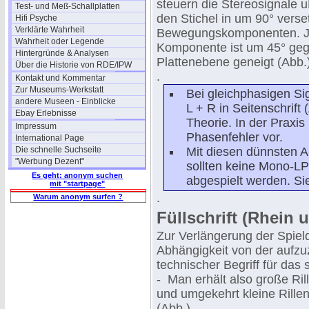
steuern die Stereosignale 
Test- und Meß-Schallplatten
den Stichel in um 90° verse
Hifi Psyche
Verklärte Wahrheit
Bewegungskomponenten. 
Wahrheit oder Legende
Komponente ist um 45° geg
Hintergründe & Analysen
Plattenebene geneigt (Abb.)
Über die Historie von RDE/IPW
.
Kontakt und Kommentar
Zur Museums-Werkstatt
Bei gleichphasigen Si
andere Museen - Einblicke
L + R in Seitenschrift 
Ebay Erlebnisse
Theorie. In der Prax
Impressum
Phasenfehler vor.
International Page
Die schnelle Suchseite
Mit diesen dünnsten Ab
"Werbung Dezent"
sollten keine Mono-LP
Es geht: anonym suchen
abgespielt werden. Sie
mit "startpage"
.
Warum anonym surfen ?
Füllschrift (Rhein 
Zur Verlängerung der Spield
Abhängigkeit von der aufzu
technischer Begriff für das 
- Man erhält also große Ri
und umgekehrt kleine Rille
(Abb.).