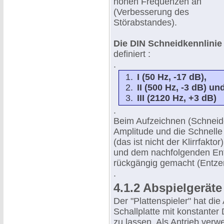
hohen Frequenzen an
(Verbesserung des
Störabstandes).
Die DIN Schneidkennlinie
definiert :
.
I (50 Hz, -17 dB),
II (500 Hz, -3 dB) un
III (2120 Hz, +3 dB)
.
Beim Aufzeichnen (Schneide
Amplitude und die Schnelle
(das ist nicht der Klirrfak
und dem nachfolgenden Ent
rückgängig gemacht (Entzer
.
4.1.2 Abspielgeräte
Der "Plattenspieler" hat die
Schallplatte mit konstanter 
zu lassen. Als Antrieb ver