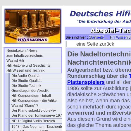
Sie sind hier :
Startseite
→
Hifi Wissen 
eine Seite zurück
Neuigkeiten / News
Die Nadeltontechni
zum Inhaltsverzeichnis
Nachrichtentechni
Was ist Hifi
Hifi Historie und Geschichte
Aufgearbeitet bzw. übera
Hifi Wissen und Technik
Rundumschlag über die
Die Audio-Qualität
Die Studio-Qualität
Plattenspielers
und all der
Die Studio Technik
1986 sollte zur Ausbildung 
Grundlagen der Akustik
diadaktische Schwächen und
Hifi-Kompendium - Inhalt
Also selbst, wenn man das 
Hifi-Kompendium - die Artikel
Was ist "Klang" ?
schon mehrfach durchgeack
Der Klang subjektiv-objektiv
verwirrend und mißverstä
Der Klang der Tonkonserve 1979
Aus diesem Grund wird eine
NEU : Digital Audio Bereich
das gleiche Thema aufbere
1943 - Das Neumann Taschenbuch