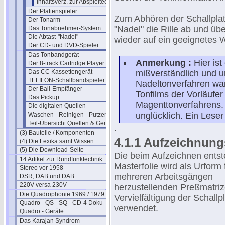
Inhaltsverz. zur Abspieltechnik
Der Plattenspieler
Zum Abhören der Schallplatt
Der Tonarm
"Nadel" die Rille ab und ü
Das Tonabnehmer-System
Die Abtast-"Nadel"
wieder auf ein geeignetes 
Der CD- und DVD-Spieler
Das Tonbandgerät
Anmerkung :
Hier is
Der 8-track Cartridge Player
Das CC Kassettengerät
mißverständlich und u
TEFIFON-Schallbandspieler (1950)
Nadeltonverfahren war
Der Ball-Empfänger
Tonfilms der Vorläufe
Das Pickup
Magenttonverfahrens. 
Die digitalen Quellen
unglücklich. Ein Leser 
Waschen - Reinigen - Putzen
Teil-Übersicht Quellen & Geräte
.
(3) Bauteile / Komponenten
4.1.1 Aufzeichnun
(4) Die Lexika samt Wissen
(5) Die Download-Seite
Die beim Aufzeichnen ents
14 Artikel zur Rundfunktechnik
Masterfolie wird als Urform f
Stereo vor 1958
mehreren Arbeitsgängen
DSR, DAB und DAB+
220V versa 230V
herzustellenden Preßmatriz
Die Quadrophonie 1969 / 1979
Vervielfältigung der Schallp
Quadro - QS - SQ - CD-4 Doku
verwendet.
Quadro - Geräte
Das Karajan Syndrom