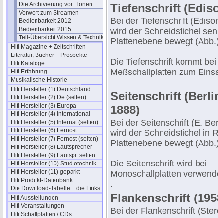
Die Archivierung von Tönen
Tiefenschrift (Edis
Vorwort zum Streamen
Bei der Tiefenschrift (Ediso
Bedienbarkeit 2012
Bedienbarkeit 2015
wird der Schneidstichel sen
Teil-Übersicht Wissen & Technik
Plattenebene bewegt (Abb.)
Hifi Magazine + Zeitschriften
Literatur, Bücher + Prospekte
Die Tiefenschrift kommt bei
Hifi Kataloge
Meßschallplatten zum Einsa
Hifi Erfahrung
Musikalische Historie
Hifi Hersteller (1) Deutschland
Seitenschrift (Berli
Hifi Hersteller (2) De (selten)
Hifi Hersteller (3) Europa
1888)
Hifi Hersteller (4) International
Bei der Seitenschrift (E. Ber
Hifi Hersteller (5) Internat.(selten)
Hifi Hersteller (6) Fernost
wird der Schneidstichel in 
Hifi Hersteller (7) Fernost (selten)
Plattenebene bewegt (Abb.)
Hifi Hersteller (8) Lautsprecher
Hifi Hersteller (9) Lautspr. selten
Die Seitenschrift wird bei
Hifi Hersteller (10) Studiotechnik
Hifi Hersteller (11) geparkt
Monoschallplatten verwende
Hifi Produkt-Datenbank
.
Die Download-Tabelle + die Links
Flankenschrift (195
Hifi Ausstellungen
Hifi Veranstaltungen
Bei der Flankenschrift (Ster
Hifi Schallplatten / CDs