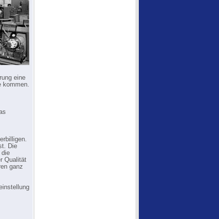
rung eine
te kommen.
das
rbilligen.
st. Die
 die
r Qualität
ren ganz
einstellung