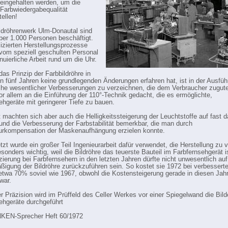
 eingehalten werden, um die
 Farbwiedergabequalität
ellen!
ldröhrenwerk Ulm-Donautal sind
über 1.000 Personen beschäftigt.
izierten Herstellungsprozesse
 vom speziell geschulten Personal
nuierliche Arbeit rund um die Uhr.
as Prinzip der Farbbildröhre in
en fünf Jahren keine grundlegenden Änderungen erfahren hat, ist in der Ausfüh
he wesentlicher Verbesserungen zu verzeichnen, die dem Verbraucher zugu
vor allem an die Einführung der 110°-Technik gedacht, die es ermöglichte,
ehgeräte mit geringerer Tiefe zu bauen.
ft machten sich aber auch die Helligkeitssteigerung der Leuchtstoffe auf fast 
und die Verbesserung der Farbstabilität bemerkbar, die man durch
urkompensation der Maskenaufhängung erzielen konnte.
tzt wurde ein großer Teil Ingenieurarbeit dafür verwendet, die Herstellung zu ve
sonders wichtig, weil die Bildröhre das teuerste Bauteil im Farbfernsehgerät i
zierung bei Farbfernsehern in den letzten Jahren dürfte nicht unwesentlich auf
ßigung der Bildröhre zurückzuführen sein. So kostet sie 1972 bei verbesserte
etwa 70% soviel wie 1967, obwohl die Kostensteigerung gerade in diesen Jah
war.
er Präzision wird im Prüffeld des Celler Werkes vor einer Spiegelwand die Bild
ehgeräte durchgeführt
EN-Sprecher Heft 60/1972