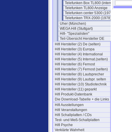
Telefunken Box TL800 (interna)
Telefunken TL800 Anzeige
Telefunken center 5300 (1976)
Telefunken TRX-2000 (1978)
Uher (München)
WEGA Hifi (Stuttgart)
Hifi- "Spezialisten"
Teil-Übersicht Hersteller DE
Hifi Hersteller (2) De (selten)
Hifi Hersteller (3) Europa
Hifi Hersteller (4) International
Hifi Hersteller (5) Internat.(selten)
Hifi Hersteller (6) Fernost
Hifi Hersteller (7) Fernost (selten)
Hifi Hersteller (8) Lautsprecher
Hifi Hersteller (9) Lautspr. selten
Hifi Hersteller (10) Studiotechnik
Hifi Hersteller (11) geparkt
Hifi Produkt-Datenbank
Die Download-Tabelle + die Links
Hifi Ausstellungen
Hifi Veranstaltungen
Hifi Schallplatten / CDs
Test- und Meß-Schallplatten
Hifi Psyche
Verklärte Wahrheit