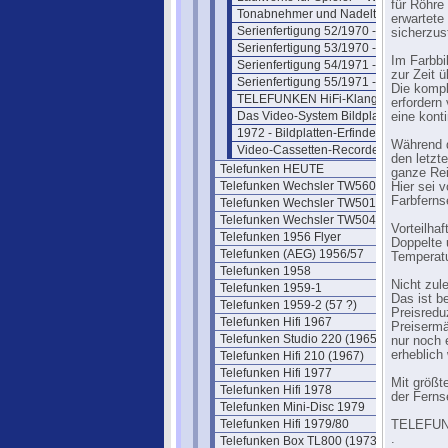
für Röhre
Tonabnehmer und Nadelträger
erwartete
Serienfertigung 52/1970 - Thema 1
sicherzust
Serienfertigung 53/1970 - Thema 2
Im Farbbi
Serienfertigung 54/1971 - Thema 3
zur Zeit 
Serienfertigung 55/1971 - Thema 4
Die kompl
TELEFUNKEN HiFi-Klangbox TL70
erfordern
Das Video-System Bildplatte
eine konti
1972 - Bildplatten-Erfinder geehrt
Während d
Video-Cassetten-Recorder VR 40
den letzt
Telefunken HEUTE
ganze Rei
Telefunken Wechsler TW560 (1955)
Hier sei 
Farbferns
Telefunken Wechsler TW501 (1958)
Telefunken Wechsler TW504 (1961)
Vorteilha
Telefunken 1956 Flyer
Doppelte 
Telefunken (AEG) 1956/57
Temperat
Telefunken 1958
Nicht zule
Telefunken 1959-1
Das ist be
Telefunken 1959-2 (57 ?)
Preisredu
Telefunken Hifi 1967
Preisermä
Telefunken Studio 220 (1965)
nur noch 
erheblich 
Telefunken Hifi 210 (1967)
Telefunken Hifi 1977
Mit größt
Telefunken Hifi 1978
der Ferns
Telefunken Mini-Disc 1979
Telefunken Hifi 1979/80
TELEFUNK
.
Telefunken Box TL800 (1973)