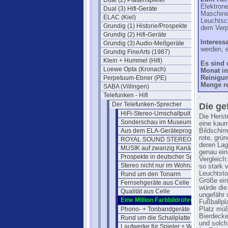
Dual (2) Plattenspieler
Elektrone
Dual (3) Hifi-Geräte
Maschine
ELAC (Kiel)
Leuchtsc
Grundig (1) Historie/Prospekte
dem Verp
Grundig (2) Hifi-Geräte
Interess
Grundig (3) Audio-Meßgeräte
werden, e
Grundig FineArts (1987)
Klein + Hummel (Hifi)
Es sind 
Loewe Opta (Kronach)
Monat in
Perpetuum-Ebner (PE)
Reinigun
Menge re
SABA (Villingen)
Telefunken - Hifi
.
Der Telefunken-Sprecher
Die ge
HiFi-Stereo-Umschaltpult U 250
Die Herst
Sonderschau im Museum Hannover
eine kaum
Aus dem ELA-Geräteprogramm
Bildschir
rote, grü
ROYAL SOUND STEREO-Verfahren
deren Lag
MUSIK auf zwanzig Kanälen
genau ei
Prospekte in deutscher Sprache
Vergleich
Stereo nicht nur im Wohnzimmer
so stark v
Leuchtsto
Rund um den Tonarm
Größe ein
Fernsehgeräte aus Celle
würde die
Qualität aus Celle
ungefähr 
Eine Million Farbbildröhren
Fußballpl
Phono- + Tonbandgeräte aus Berlin
Platz müß
Bierdecke
Rund um die Schallplatte (1970)
und solch
Laufwerke für Spieler + Wechsler