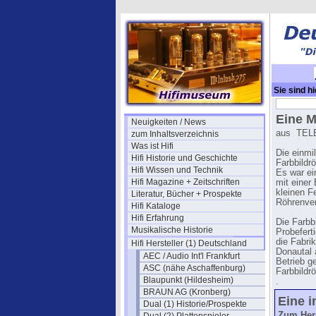
Sie sind hi
Sprecher
→ 
Eine M
Neuigkeiten / News
aus TELE
zum Inhaltsverzeichnis
Was ist Hifi
Die einmi
Hifi Historie und Geschichte
Farbbild
Hifi Wissen und Technik
Es war ei
Hifi Magazine + Zeitschriften
mit einer
kleinen F
Literatur, Bücher + Prospekte
Röhrenver
Hifi Kataloge
Hifi Erfahrung
Die Farb
Musikalische Historie
Probefert
die Fabri
Hifi Hersteller (1) Deutschland
Donautal 
AEC / Audio Int'l Frankfurt
Betrieb g
ASC (nähe Aschaffenburg)
Farbbildr
Blaupunkt (Hildesheim)
.
BRAUN AG (Kronberg)
Eine i
Dual (1) Historie/Prospekte
Zum Hers