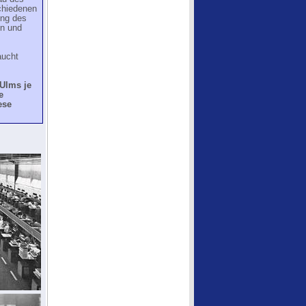
schiedenen
ung des
en und
aucht
 Ulms je
e
ese