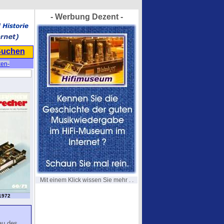
- Werbung Dezent -
Suchen
ken-
Mit einem Klick wissen Sie mehr . .
/1972
au des