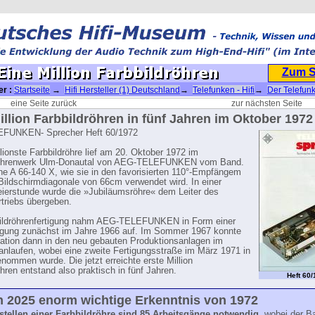
Zum 
er :
Startseite
→
Hifi Hersteller (1) Deutschland
→
Telefunken - Hifi
→
Der Telefun
Eine Million Farbbildröhren
eine Seite zurück
zur nächsten Seite
illion Farbbildröhren in fünf Jahren im Oktober 1972
FUNKEN- Sprecher Heft 60/1972
llionste Farbbildröhre lief am 20. Oktober 1972 im
röhrenwerk Ulm-Donautal von AEG-TELEFUNKEN vom Band.
ne A 66-140 X, wie sie in den favorisierten 110°-Empfängem
 Bildschirmdiagonale von 66cm verwendet wird. In einer
eierstunde wurde die »Jubiläumsröhre« dem Leiter des
triebs übergeben.
bildröhrenfertigung nahm AEG-TELEFUNKEN in Form einer
igung zunächst im Jahre 1966 auf. Im Sommer 1967 konnte
kation dann in den neu gebauten Produktionsanlagen im
anlaufen, wobei eine zweite Fertigungsstraße im März 1971 in
enommen wurde. Die jetzt erreichte erste Million
öhren entstand also praktisch in fünf Jahren.
Heft 60
n 2025 enorm wichtige Erkenntnis von 1972
tellen einer Farbbildröhre sind 85 Arbeitsgänge notwendig
, wobei der B