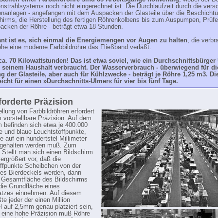
nstrahlsystems noch nicht eingerechnet ist. Die Durchlaufzeit durch die ver
nanlagen - angefangen mit dem Auspacken der Glasteile über die Beschicht
hirms, die Herstellung des fertigen Röhrenkolbens bis zum Auspumpen, Prüf
acken der Röhre - beträgt etwa 18 Stunden.
ant ist es, sich einmal die Energiemengen vor Augen zu halten
, die verbr
he eine moderne Farbbildröhre das Fließband verläßt:
ca. 70 Kilowattstunden! Das ist etwa soviel, wie ein Durchschnittsbürger
 seinem Haushalt verbraucht. Der Wasserverbrauch - überwiegend für di
g der Glasteile, aber auch für Kühlzwecke - beträgt je Röhre 1,25 m3. Di
icht für einen »Durchschnitts-Ulmer« für vier bis fünf Tage.
forderte Präzision
ellung von Farbbildröhren erfordert
 vorstellbare Präzision. Auf dem
m befinden sich etwa je 400.000
ne und blaue Leuchtstoffpunkte,
e auf ein hundertstel Millimeter
ngehalten werden muß. Zum
: Stellt man sich einen Bildschirm
ergrößert vor, daß die
ffpunkte Scheibchen von der
es Bierdeckels werden, dann
 Gesamtfläche des Bildschirms
die Grundfläche eines
atzes einnehmen. Auf diesem
te jeder der einen Million
l auf 2,5mm genau platziert sein,
 eine hohe Präzision muß Röhre